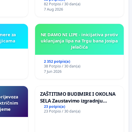
82 Potpisi / 30 dan(a)
7 Aug 2026
amere za
NE DAMO NI LIPE - inicijativa protiv
ljicama
uklanjanja lipa na Trgu bana Josipa
Jelačića
2 352 potpis(a)
38 Potpisi / 30 dan(a)
7 Jun 2026
ZAŠTITIMO BUDIMIRE I OKOLNA
prijevoza
SELA Zaustavimo izgradnju
ktričnim
Sunčane elektrane Vedrine na
23 potpis(a)
ljeme
23 Potpisi / 30 dan(a)
području Ugljana