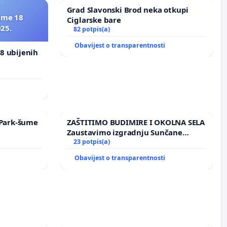
Grad Slavonski Brod neka otkupi
ime 18
Ciglarske bare
025.
82 potpis(a)
Obavijest o transparentnosti
8 ubijenih
i
e Park-šume
ZAŠTITIMO BUDIMIRE I OKOLNA SELA
Zaustavimo izgradnju Sunčane
elektrane Vedrine na području
23 potpis(a)
Ugljana
i
Obavijest o transparentnosti