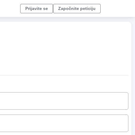
Prijavite se
Započnite peticiju