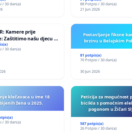
i / 30 dan(a)
88 Potpisi / 30 dan(a)
o i Lemić Brdo
26
21 Jun 2026
R: Kamere prije
Postavljanje fiksne k
e: Zaštitimo našu djecu u
brzinu u Belajskim Po
skoj!
is(a)
i / 30 dan(a)
81 potpis(a)
70 Potpisi / 30 dan(a)
026
30 Jun 2026
nje klečavaca u ime 18
Peticija za mogućnost 
bijenih žena u 2025.
bicikla s pomoćnim ele
pogonom u Žičari S
otpis(a)
i / 30 dan(a)
587 potpis(a)
26 Potpisi / 30 dan(a)