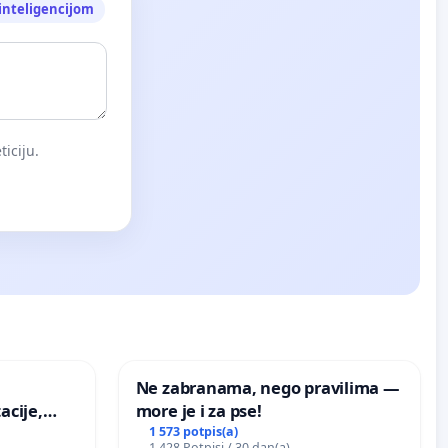
nteligencijom
iciju.
Ne zabranama, nego pravilima —
acije,
more je i za pse!
ugog
1 573 potpis(a)
1 428 Potpisi / 30 dan(a)