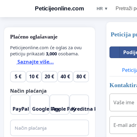
Peticijeonline.com
Pretraži p
HR ▼
Peticija 
Plaćeno oglašavanje
Peticijeonline.com će oglas za ovu
Podij
peticiju prikazati
3,000
osobama.
Saznajte više...
Peticij
5 €
10 €
20 €
40 €
80 €
Kontaktira
Način plaćanja
Vaše ime
PayPal
Google Pay
Apple Pay
Kreditna kartica
E-mail ad
Način plaćanja