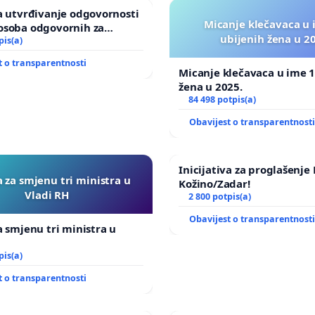
za utvrđivanje odgovornosti
Micanje klečavaca u 
osoba odgovornih za
ubijenih žena u 2
u Zoološkom vrtu Grada
pis(a)
t o transparentnosti
Micanje klečavaca u ime 1
žena u 2025.
84 498 potpis(a)
Obavijest o transparentnost
Inicijativa za proglašenj
a za smjenu tri ministra u
Kožino/Zadar!
Vladi RH
2 800 potpis(a)
Obavijest o transparentnost
za smjenu tri ministra u
pis(a)
t o transparentnosti