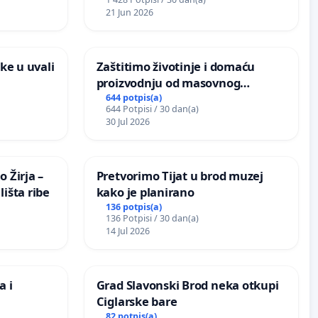
vdić“ u
21 Jun 2026
ke u uvali
Zaštitimo životinje i domaću
proizvodnju od masovnog
uništavanja zbog afričke svinjske
644 potpis(a)
644 Potpisi / 30 dan(a)
kuge
30 Jul 2026
 Žirja –
Pretvorimo Tijat u brod muzej
išta ribe
kako je planirano
136 potpis(a)
136 Potpisi / 30 dan(a)
14 Jul 2026
a i
Grad Slavonski Brod neka otkupi
Ciglarske bare
82 potpis(a)