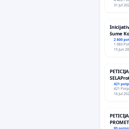
Zoološk
31 Jul 20
Inicijat
šume Ko
2 800 po
1 083 Pot
15 Jun 2
PETICI
SELAProt
grada i 
421 potp
421 Potpi
zelenih 
16 Jul 20
stabala 
urbanist
PETICIJ
PROMET
ZA STAN
95 potpi