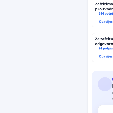
Zaštitimo
proizvod
uništavan
644 potpi
kuge
Obavijes
Za zaštitu
odgovorn
maloljetn
94 potpis
Obavijes