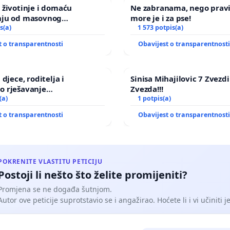
 životinje i domaću
Ne zabranama, nego prav
nju od masovnog
more je i za pse!
ja zbog afričke svinjske
s(a)
1 573 potpis(a)
t o transparentnosti
Obavijest o transparentnost
 djece, roditelja i
Sinisa Mihajilovic 7 Zvezd
o rješavanje
Zvezda!!!
ičkog nasilja
(a)
1 potpis(a)
t o transparentnosti
Obavijest o transparentnost
POKRENITE VLASTITU PETICIJU
Postoji li nešto što želite promijeniti?
Promjena se ne događa šutnjom.
Autor ove peticije suprotstavio se i angažirao. Hoćete li i vi učiniti 