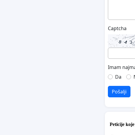
Captcha
Imam najma
Da
Pošalji
Peticije koj