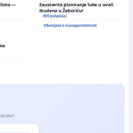
ilima —
Zaustavite planiranje luke u uvali
Studena u Žaboriću!
895 potpis(a)
i
Obavijest o transparentnosti
ina
i
jednako?