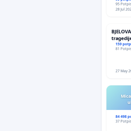
95 Potpis
Kamensk
28 Jul 20
BJELOVA
tragedij
Vukovar
159 potp
81 Potpis
27 May 2
Mica
u
84 498 p
37 Potpis