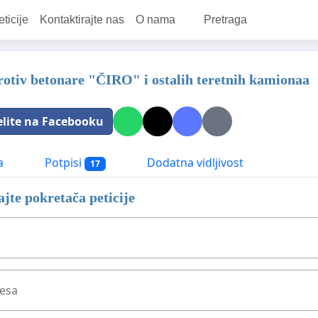
eticije
Kontaktirajte nas
O nama
Pretraga
protiv betonare "ČIRO" i ostalih teretnih kamionaa
elite na Facebooku
a
Potpisi
Dodatna vidljivost
17
jte pokretača peticije
resa