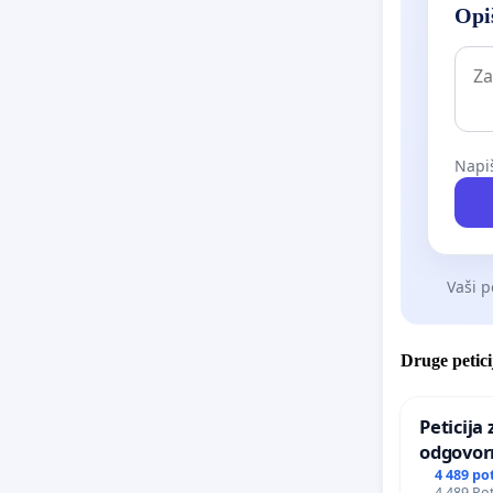
Opiš
Napiš
Vaši p
Druge petici
Peticija
odgovor
odgovorn
4 489 po
4 489 Pot