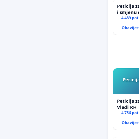
Peticija 
i smjenu 
incident 
4 489 pot
Zagreba
Obavijes
Peticij
Peticija 
Vladi RH
4 756 pot
Obavijes