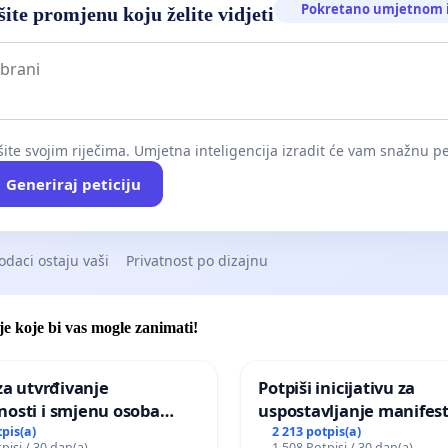
Pokretano umjetnom i
ite promjenu koju želite vidjeti
ite svojim riječima. Umjetna inteligencija izradit će vam snažnu pet
Generiraj peticiju
odaci ostaju vaši
Privatnost po dizajnu
je koje bi vas mogle zanimati!
 za utvrđivanje
Potpiši inicijativu za
nosti i smjenu osoba
uspostavljanje manifest
ih za incident u
godišnje nagrade ili dr
tpis(a)
2 213 potpis(a)
pisi / 30 dan(a)
1 508 Potpisi / 30 dan(a)