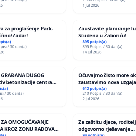
om vrtu Grada Zagreba
javnog događaja „Edin A
26
1 Jul 2026
Sarajevu
iva za proglašenje Park-
Zaustavite planiranje lu
žino/Zadar!
Studena u Žaboriću!
tpis(a)
895 potpis(a)
pisi / 30 dan(a)
895 Potpisi / 30 dan(a)
026
14 Jul 2026
JA GRAĐANA DUGOG
Očuvajmo čisto more oko
iv betonizacije centra
zaustavimo nova uzgajal
za očuvanje postojećih
is(a)
612 potpis(a)
si / 30 dan(a)
210 Potpisi / 30 dan(a)
površina i odraslih
26
2 Jul 2026
pri donošenju izmjena
ičkog plana
A ZA OMOGUĆAVANJE
Za zaštitu djece, roditelj
A KROZ ZONU RADOVA
odgovorno rješavanje
OVNIKE Mjesnog odbora
maloljetničkog nasilja
s(a)
94 potpis(a)