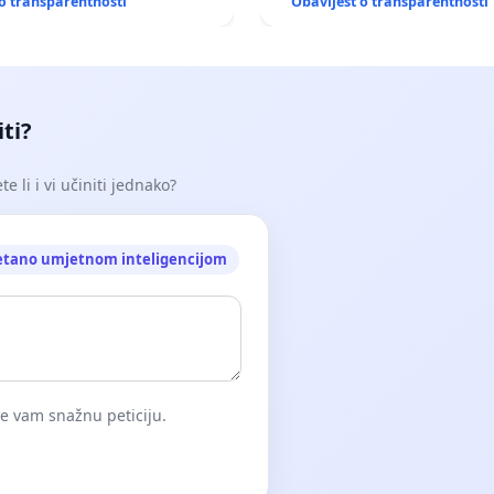
o transparentnosti
Obavijest o transparentnosti
iti?
e li i vi učiniti jednako?
etano umjetnom inteligencijom
će vam snažnu peticiju.