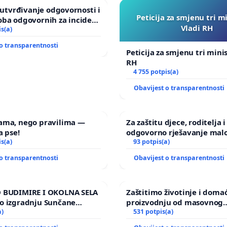
a utvrđivanje odgovornosti i
Peticija za smjenu tri m
oba odgovornih za incident
Vladi RH
om vrtu Grada Zagreba
is(a)
o transparentnosti
Peticija za smjenu tri mini
RH
4 755 potpis(a)
Obavijest o transparentnosti
ama, nego pravilima —
Za zaštitu djece, roditelja i
a pse!
odgovorno rješavanje malo
is(a)
nasilja
93 potpis(a)
o transparentnosti
Obavijest o transparentnosti
 BUDIMIRE I OKOLNA SELA
Zaštitimo životinje i doma
o izgradnju Sunčane
proizvodnju od masovnog
Vedrine na području
a)
uništavanja zbog afričke s
531 potpis(a)
kuge