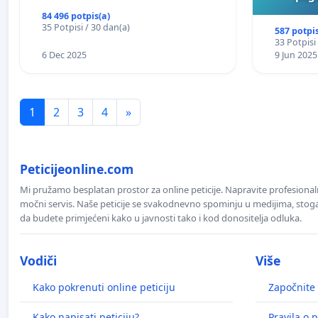
84 496 potpis(a)
35 Potpisi / 30 dan(a)
587 potpis
33 Potpisi
6 Dec 2025
9 Jun 2025
1
2
3
4
»
Peticijeonline.com
Mi pružamo besplatan prostor za online peticije. Napravite profesionaln
močni servis. Naše peticije se svakodnevno spominju u medijima, stoga j
da budete primjećeni kako u javnosti tako i kod donositelja odluka.
Vodiči
Više
Kako pokrenuti online peticiju
Započnite 
Kako napisati peticiju?
Pravila o p