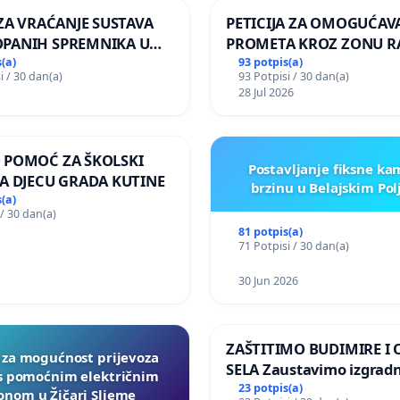
 ZA VRAĆANJE SUSTAVA
PETICIJA ZA OMOGUĆAV
PANIH SPREMNIKA U
PROMETA KROZ ZONU 
KOLANJSKI GAJAC
ZA STANOVNIKE Mjesnog
(a)
93 potpis(a)
i / 30 dan(a)
93 Potpisi / 30 dan(a)
Kamensko i Lemić Brdo
28 Jul 2026
 POMOĆ ZA ŠKOLSKI
Postavljanje fiksne ka
A DJECU GRADA KUTINE
brzinu u Belajskim Po
(a)
 / 30 dan(a)
81 potpis(a)
71 Potpisi / 30 dan(a)
30 Jun 2026
ZAŠTITIMO BUDIMIRE I
a za mogućnost prijevoza
SELA Zaustavimo izgrad
 s pomoćnim električnim
Sunčane elektrane Vedr
23 potpis(a)
nom u Žičari Sljeme