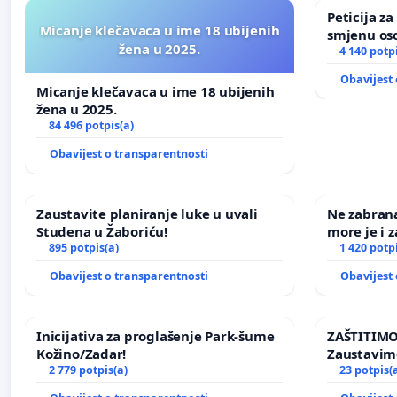
Peticija z
Micanje klečavaca u ime 18 ubijenih
smjenu os
žena u 2025.
u Zoološk
4 140 potp
Obavijest 
Micanje klečavaca u ime 18 ubijenih
žena u 2025.
84 496 potpis(a)
Obavijest o transparentnosti
Zaustavite planiranje luke u uvali
Ne zabran
Studena u Žaboriću!
more je i z
895 potpis(a)
1 420 potp
Obavijest o transparentnosti
Obavijest 
Inicijativa za proglašenje Park-šume
ZAŠTITIMO
Kožino/Zadar!
Zaustavim
2 779 potpis(a)
elektrane 
23 potpis(
Ugljana