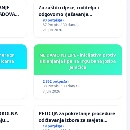
ANJE
Za zaštitu djece, roditelja i
RADOVA
odgovorno rješavanje
 odbora
maloljetničkog nasilja
93 potpis(a)
87 Potpisi / 30 dan(a)
21 Jun 2026
mere za
NE DAMO NI LIPE - inicijativa protiv
ljicama
uklanjanja lipa na Trgu bana Josipa
Jelačića
2 352 potpis(a)
38 Potpisi / 30 dan(a)
7 Jun 2026
 OKOLNA
PETICIJA za pokretanje procedure
nju
održavanja izbora za savjete
ine na
mjesnih zajednica u Općini
19 potpis(a)