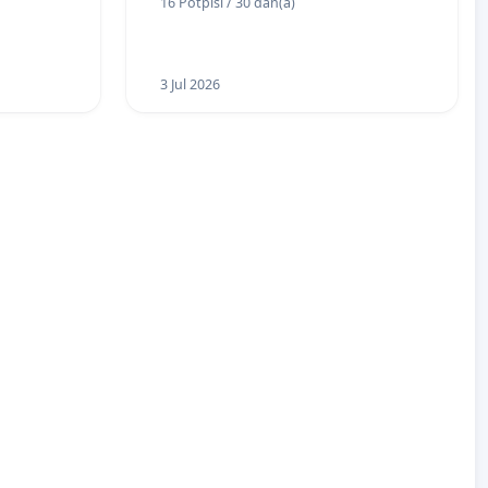
16 Potpisi / 30 dan(a)
Bugojno
3 Jul 2026