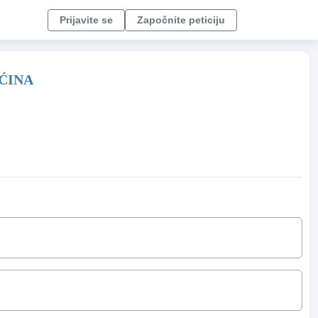
Prijavite se
Započnite peticiju
ĆINA