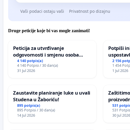
Vaši podaci ostaju vaši
Privatnost po dizajnu
Druge peticije koje bi vas mogle zanimati!
Peticija za utvrđivanje
Potpiši in
odgovornosti i smjenu osoba
uspostavl
odgovornih za incident u
godišnje 
4 140 potpis(a)
2 156 potp
4 140 Potpisi / 30 dan(a)
1 454 Potp
Zoološkom vrtu Grada Zagreba
javnog do
31 Jul 2026
1 Jul 2026
Sarajevu
Zaustavite planiranje luke u uvali
Zaštitimo
Studena u Žaboriću!
proizvod
uništavan
895 potpis(a)
531 potpis
895 Potpisi / 30 dan(a)
531 Potpis
kuge
14 Jul 2026
30 Jul 202