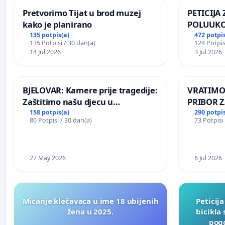
Pretvorimo Tijat u brod muzej
PETICIJA
kako je planirano
POLUUKO
NASELJU 
135 potpis(a)
472 potpis
135 Potpisi / 30 dan(a)
124 Potpis
14 Jul 2026
3 Jul 2026
BJELOVAR: Kamere prije tragedije:
VRATIMO
Zaštitimo našu djecu u
PRIBOR Z
Vukovarskoj!
158 potpis(a)
290 potpis
80 Potpisi / 30 dan(a)
73 Potpisi
27 May 2026
6 Jul 2026
Micanje klečavaca u ime 18 ubijenih
Peticij
žena u 2025.
bicikla
pogo