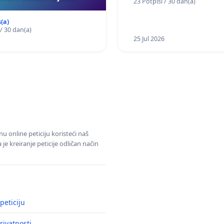
23 Potpisi / 30 dan(a)
području Ugljana
(a)
 / 30 dan(a)
25 Jul 2026
u online peticiju koristeći naš
e kreiranje peticije odličan način
peticiju
rivatnosti