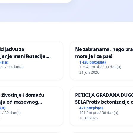
icijativu za
Ne zabranama, nego pra
janje manifestacije,
more je i za pse!
nagrade ili drugog
is(a)
1 420 potpis(a)
isi / 30 dan(a)
1 294 Potpisi / 30 dan(a)
gađaja „Edin Avdić“ u
21 Jun 2026
 životinje i domaću
PETICIJA GRAĐANA DUG
nju od masovnog
SELAProtiv betonizacije 
ja zbog afričke svinjske
grada i za očuvanje post
(a)
421 potpis(a)
i / 30 dan(a)
421 Potpisi / 30 dan(a)
zelenih površina i odrasl
6
16 Jul 2026
pri donošenju izmjena
urbanističkog plana