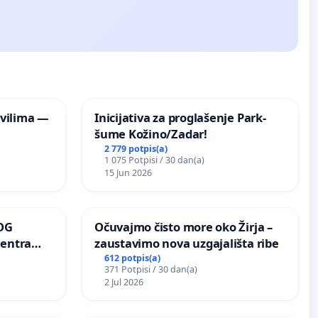
vilima —
Inicijativa za proglašenje Park-
šume Kožino/Zadar!
2 779 potpis(a)
1 075 Potpisi / 30 dan(a)
15 Jun 2026
OG
Očuvajmo čisto more oko Žirja –
centra
zaustavimo nova uzgajališta ribe
ojećih
612 potpis(a)
371 Potpisi / 30 dan(a)
ih stabala
2 Jul 2026