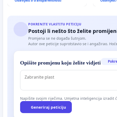
Obavijest o transparentnosti
Obavijest 
POKRENITE VLASTITU PETICIJU
Postoji li nešto što želite promijen
Promjena se ne događa šutnjom.
Autor ove peticije suprotstavio se i angažirao. Hoćet
Pokr
Opišite promjenu koju želite vidjeti
Napišite svojim riječima. Umjetna inteligencija izradit 
Generiraj peticiju