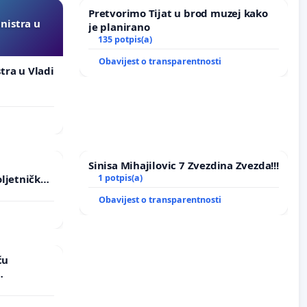
Pretvorimo Tijat u brod muzej kako
inistra u
je planirano
135 potpis(a)
Obavijest o transparentnosti
stra u Vladi
Sinisa Mihajilovic 7 Zvezdina Zvezda!!!
ljetničkog
1 potpis(a)
Obavijest o transparentnosti
ću
vinjske