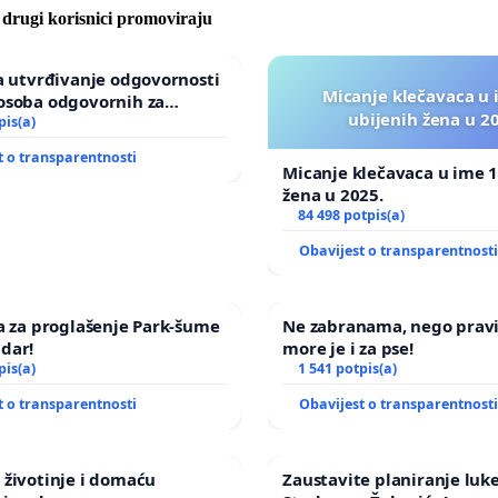
e drugi korisnici promoviraju
za utvrđivanje odgovornosti
Micanje klečavaca u 
osoba odgovornih za
ubijenih žena u 2
u Zoološkom vrtu Grada
pis(a)
t o transparentnosti
Micanje klečavaca u ime 1
žena u 2025.
84 498 potpis(a)
Obavijest o transparentnost
va za proglašenje Park-šume
Ne zabranama, nego prav
dar!
more je i za pse!
pis(a)
1 541 potpis(a)
t o transparentnosti
Obavijest o transparentnost
 životinje i domaću
Zaustavite planiranje luke