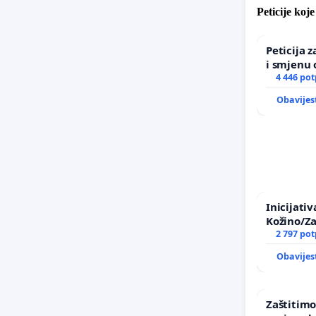
Peticije koj
Peticija 
i smjenu 
incident 
4 446 pot
Zagreba
Obavijes
Inicijati
Kožino/Za
2 797 pot
Obavijes
Zaštitimo