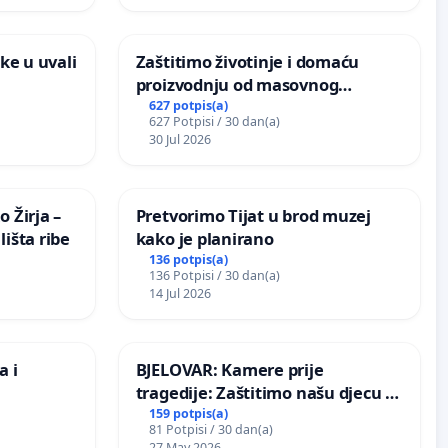
ke u uvali
Zaštitimo životinje i domaću
proizvodnju od masovnog
uništavanja zbog afričke svinjske
627 potpis(a)
627 Potpisi / 30 dan(a)
kuge
30 Jul 2026
 Žirja –
Pretvorimo Tijat u brod muzej
išta ribe
kako je planirano
136 potpis(a)
136 Potpisi / 30 dan(a)
14 Jul 2026
a i
BJELOVAR: Kamere prije
tragedije: Zaštitimo našu djecu u
Vukovarskoj!
159 potpis(a)
81 Potpisi / 30 dan(a)
27 May 2026