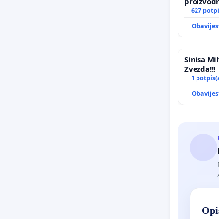
proizvod
uništavan
627 potpi
kuge
Obavijes
Sinisa Mi
Zvezda!!!
1 potpis(
Obavijes
Opiš