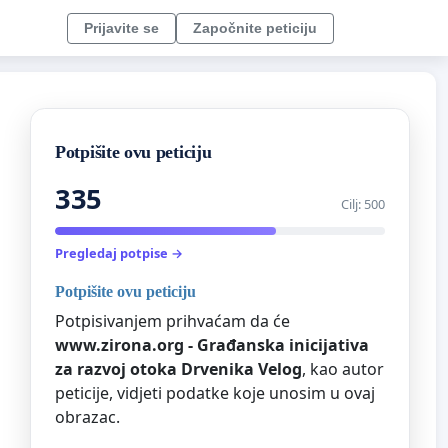
Prijavite se
Započnite peticiju
Potpišite ovu peticiju
335
Cilj: 500
Pregledaj potpise →
Potpišite ovu peticiju
Potpisivanjem prihvaćam da će
www.zirona.org - Građanska inicijativa
za razvoj otoka Drvenika Velog
, kao autor
peticije, vidjeti podatke koje unosim u ovaj
obrazac.