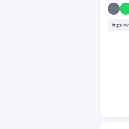
nestaje 
razuma, 
se udovo
Peticija
VAŽNO: 
svoju ad
dobijete
Tvoje im