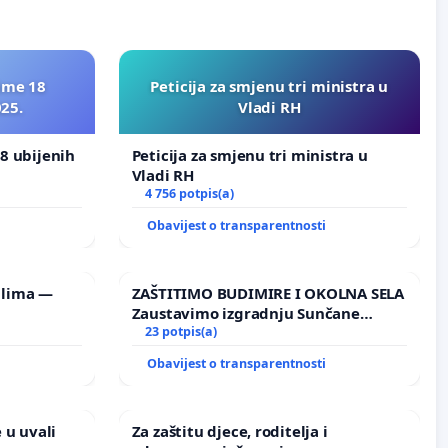
ime 18
Peticija za smjenu tri ministra u
025.
Vladi RH
8 ubijenih
Peticija za smjenu tri ministra u
Vladi RH
4 756 potpis(a)
i
Obavijest o transparentnosti
ilima —
ZAŠTITIMO BUDIMIRE I OKOLNA SELA
Zaustavimo izgradnju Sunčane
elektrane Vedrine na području
23 potpis(a)
Ugljana
i
Obavijest o transparentnosti
 u uvali
Za zaštitu djece, roditelja i