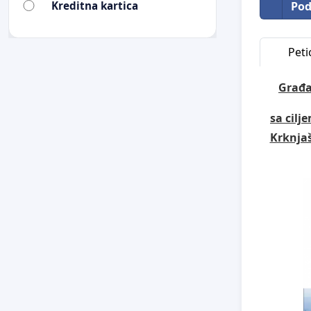
Pod
Kreditna kartica
Petic
Građan
sa cilj
Krknjaš