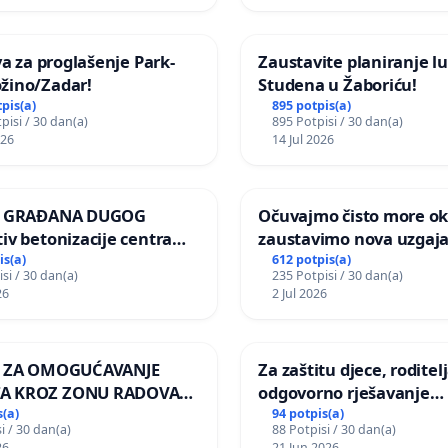
iva za proglašenje Park-
Zaustavite planiranje lu
žino/Zadar!
Studena u Žaboriću!
tpis(a)
895 potpis(a)
pisi / 30 dan(a)
895 Potpisi / 30 dan(a)
026
14 Jul 2026
JA GRAĐANA DUGOG
Očuvajmo čisto more oko
iv betonizacije centra
zaustavimo nova uzgajal
za očuvanje postojećih
is(a)
612 potpis(a)
si / 30 dan(a)
235 Potpisi / 30 dan(a)
površina i odraslih
26
2 Jul 2026
pri donošenju izmjena
ičkog plana
A ZA OMOGUĆAVANJE
Za zaštitu djece, roditelj
A KROZ ZONU RADOVA
odgovorno rješavanje
OVNIKE Mjesnog odbora
maloljetničkog nasilja
s(a)
94 potpis(a)
i / 30 dan(a)
88 Potpisi / 30 dan(a)
o i Lemić Brdo
26
21 Jun 2026