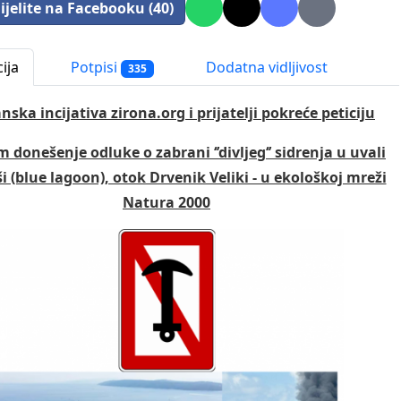
ijelite na Facebooku (40)
ija
Potpisi
Dodatna vidljivost
335
ska incijativa zirona.org i prijatelji pokreće peticiju
em donešenje odluke o zabrani ‘’divljeg‘’ sidrenja u uvali
i (blue lagoon), otok Drvenik Veliki - u ekološkoj mreži
Natura 2000