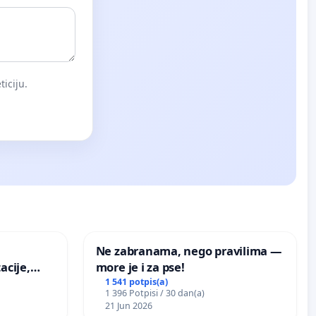
iciju.
Ne zabranama, nego pravilima —
acije,
more je i za pse!
ugog
1 541 potpis(a)
1 396 Potpisi / 30 dan(a)
vdić“ u
21 Jun 2026