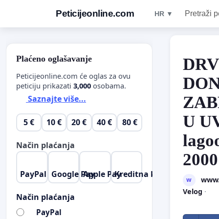
Peticijeonline.com
Pretraži p
HR ▼
Plaćeno oglašavanje
DRV
Peticijeonline.com će oglas za ovu
DON
peticiju prikazati
3,000
osobama.
ZAB
Saznajte više...
U U
5 €
10 €
20 €
40 €
80 €
lag
Način plaćanja
2000
PayPal
Google Pay
Apple Pay
Kreditna kartica
www.z
w
Velog
·
Način plaćanja
PayPal