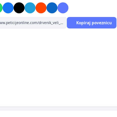
zajedno s njom.Pored toga, mimo zakona i zdravog
nasipava se obala i dodatno uništava okoliš, a sve kako bi
ljilo izletničkim gostima.
Kopiraj poveznicu
 je počela 08.06.2023. godine i traje do daljnjeg.
zbog vjerodostojnosti peticije molimo da
potvrdite
resu elektroničke pošte
, nakon što potpišete peticiju i
 E-Mail, ali vaši osobni podaci
neće
biti vidljivi javnosti.
e možeš "sakrit"