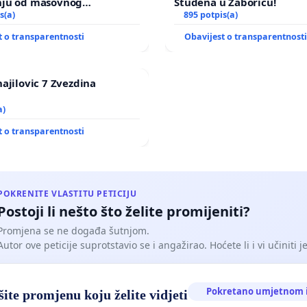
nju od masovnog
Studena u Žaboriću!
ja zbog afričke svinjske
s(a)
895 potpis(a)
t o transparentnosti
Obavijest o transparentnost
hajilovic 7 Zvezdina
a)
t o transparentnosti
POKRENITE VLASTITU PETICIJU
Postoji li nešto što želite promijeniti?
Promjena se ne događa šutnjom.
Autor ove peticije suprotstavio se i angažirao. Hoćete li i vi učiniti 
Pokretano umjetnom i
ite promjenu koju želite vidjeti