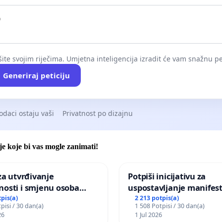
ite svojim riječima. Umjetna inteligencija izradit će vam snažnu pet
Generiraj peticiju
odaci ostaju vaši
Privatnost po dizajnu
je koje bi vas mogle zanimati!
 za utvrđivanje
Potpiši inicijativu za
nosti i smjenu osoba
uspostavljanje manifest
ih za incident u
godišnje nagrade ili dr
tpis(a)
2 213 potpis(a)
pisi / 30 dan(a)
1 508 Potpisi / 30 dan(a)
om vrtu Grada Zagreba
javnog događaja „Edin A
26
1 Jul 2026
Sarajevu