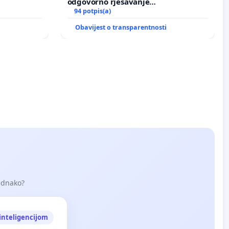
odgovorno rješavanje
maloljetničkog nasilja
94 potpis(a)
i
Obavijest o transparentnosti
jednako?
nteligencijom