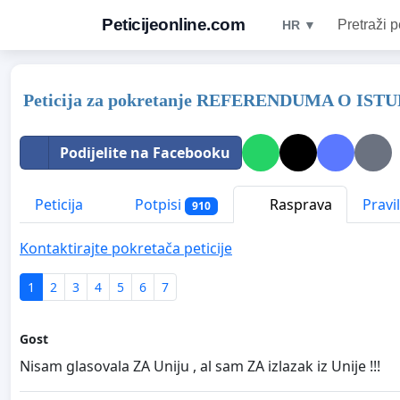
Peticijeonline.com
Pretraži p
HR ▼
Peticija za pokretanje REFERENDUMA O IST
Podijelite na Facebooku
Peticija
Potpisi
Rasprava
Pravi
910
Kontaktirajte pokretača peticije
1
2
3
4
5
6
7
Gost
Nisam glasovala ZA Uniju , al sam ZA izlazak iz Unije !!!