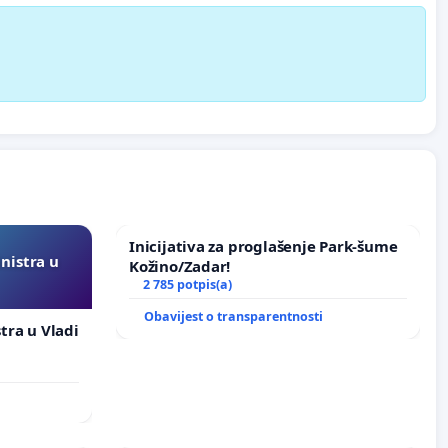
Inicijativa za proglašenje Park-šume
inistra u
Kožino/Zadar!
2 785 potpis(a)
Obavijest o transparentnosti
stra u Vladi