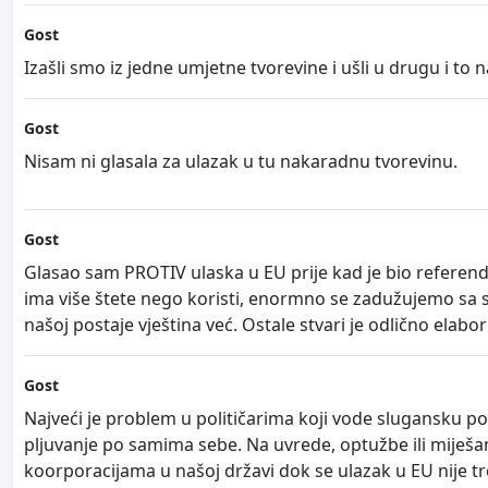
Gost
Izašli smo iz jedne umjetne tvorevine i ušli u drugu i to na
Gost
Nisam ni glasala za ulazak u tu nakaradnu tvorevinu.
Gost
Glasao sam PROTIV ulaska u EU prije kad je bio referendu
ima više štete nego koristi, enormno se zadužujemo sa s
našoj postaje vještina već. Ostale stvari je odlično elab
Gost
Najveći je problem u političarima koji vode slugansku po
pljuvanje po samima sebe. Na uvrede, optužbe ili miješane
koorporacijama u našoj državi dok se ulazak u EU nije t