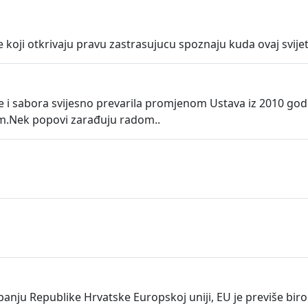
koji otkrivaju pravu zastrasujucu spoznaju kuda ovaj svijet 
de i sabora svijesno prevarila promjenom Ustava iz 2010 godi
m.Nek popovi zarađuju radom..
anju Republike Hrvatske Europskoj uniji, EU je previše biro