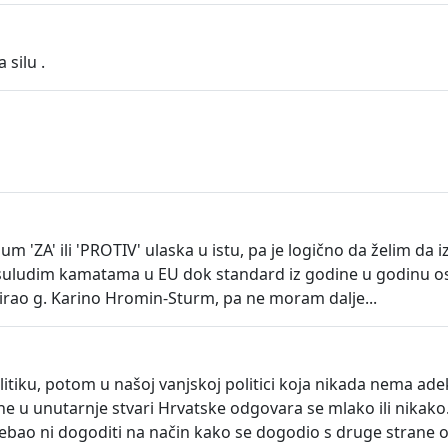
 silu .
m 'ZA' ili 'PROTIV' ulaska u istu, pa je logično da želim da
uludim kamatama u EU dok standard iz godine u godinu osjet
orirao g. Karino Hromin-Sturm, pa ne moram dalje...
litiku, potom u našoj vanjskoj politici koja nikada nema ad
 u unutarnje stvari Hrvatske odgovara se mlako ili nikako. P
rebao ni dogoditi na način kako se dogodio s druge strane 