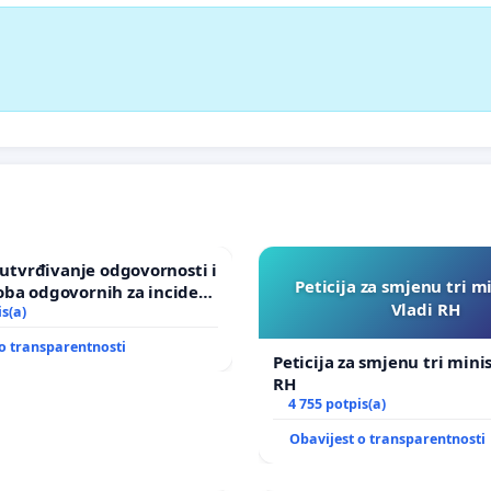
a utvrđivanje odgovornosti i
Peticija za smjenu tri m
oba odgovornih za incident
Vladi RH
om vrtu Grada Zagreba
is(a)
o transparentnosti
Peticija za smjenu tri mini
RH
4 755 potpis(a)
Obavijest o transparentnosti