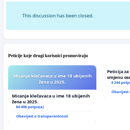
This discussion has been closed.
Peticije koje drugi korisnici promoviraju
Peticija z
Micanje klečavaca u ime 18 ubijenih
smjenu os
žena u 2025.
u Zoološk
4 244 potp
Obavijest 
Micanje klečavaca u ime 18 ubijenih
žena u 2025.
84 496 potpis(a)
Obavijest o transparentnosti