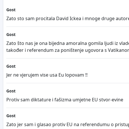
Gost
Zato sto sam procitala David Ickea i mnoge druge autore 
Gost
Zato što nas je ona bijedna amoralna gomila ljudi iz vla
također i referendum za poništenje ugovora s Vatikano
Gost
Jer ne vjerujem vise usa Eu lopovam !!
Gost
Protiv sam diktature i fašizma umjetne EU stvor-evine
Gost
Zato jer sam i glasao protiv EU na referendumu o pristup