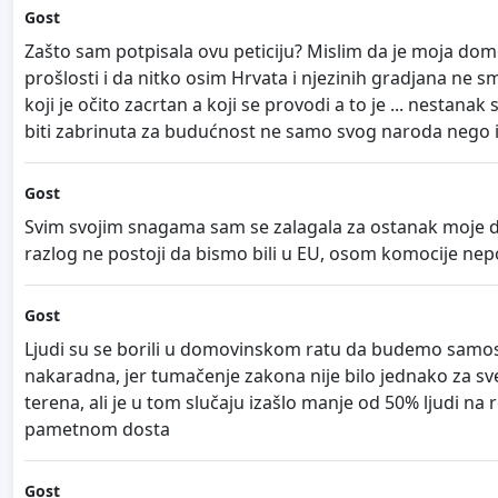
Gost
Zašto sam potpisala ovu peticiju? Mislim da je moja dom
prošlosti i da nitko osim Hrvata i njezinih gradjana ne smi
koji je očito zacrtan a koji se provodi a to je ... nestan
biti zabrinuta za budućnost ne samo svog naroda nego i s
Gost
Svim svojim snagama sam se zalagala za ostanak moje do
razlog ne postoji da bismo bili u EU, osom komocije nep
Gost
Ljudi su se borili u domovinskom ratu da budemo samost
nakaradna, jer tumačenje zakona nije bilo jednako za sve
terena, ali je u tom slučaju izašlo manje od 50% ljudi 
pametnom dosta
Gost