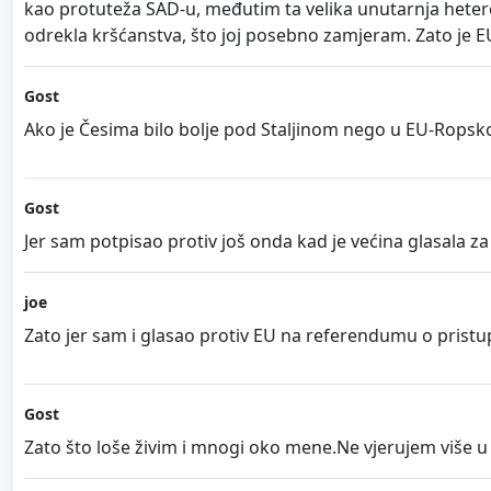
kao protuteža SAD-u, međutim ta velika unutarnja heter
odrekla kršćanstva, što joj posebno zamjeram. Zato je
Gost
Ako je Česima bilo bolje pod Staljinom nego u EU-Ropskoj 
Gost
Jer sam potpisao protiv još onda kad je većina glasala za
joe
Zato jer sam i glasao protiv EU na referendumu o prist
Gost
Zato što loše živim i mnogi oko mene.Ne vjerujem više u