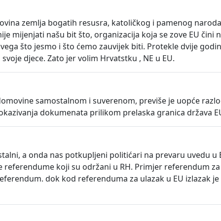
ovina zemlja bogatih resusra, katoličkog i pamenog naroda,s
je mijenjati našu bit što, organizacija koja se zove EU čini n
ak svega što jesmo i što ćemo zauvijek biti. Protekle dvije go
voje djece. Zato jer volim Hrvatstku , NE u EU.
movine samostalnom i suverenom, previše je uopće razloga 
okazivanja dokumenata prilikom prelaska granica država EU,
alni, a onda nas potkupljeni politićari na prevaru uvedu u
 referendume koji su održani u RH. Primjer referendum za Gru
na referendum. dok kod referenduma za ulazak u EU izlazak j