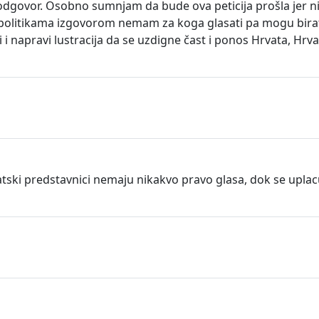
govor. Osobno sumnjam da bude ova peticija prošla jer ni n
 politikama izgovorom nemam za koga glasati pa mogu birat
 i napravi lustracija da se uzdigne čast i ponos Hrvata, Hrv
vatski predstavnici nemaju nikakvo pravo glasa, dok se upl