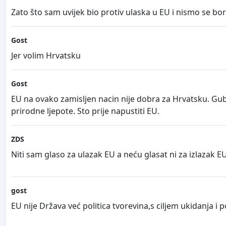
Zato što sam uvijek bio protiv ulaska u EU i nismo se 
Gost
Jer volim Hrvatsku
Gost
EU na ovako zamisljen nacin nije dobra za Hrvatsku. Gubi
prirodne ljepote. Sto prije napustiti EU.
ZDS
Niti sam glaso za ulazak EU a neću glasat ni za izlazak EU...
gost
EU nije Država već politica tvorevina,s ciljem ukidanja i