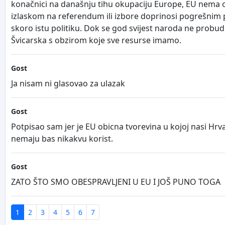
konačnici na današnju tihu okupaciju Europe, EU nema od
izlaskom na referendum ili izbore doprinosi pogrešnim
skoro istu politiku. Dok se god svijest naroda ne probudi
Švicarska s obzirom koje sve resurse imamo.
Gost
Ja nisam ni glasovao za ulazak
Gost
Potpisao sam jer je EU obicna tvorevina u kojoj nasi Hr
nemaju bas nikakvu korist.
Gost
ZATO ŠTO SMO OBESPRAVLJENI U EU I JOŠ PUNO TOGA
1
2
3
4
5
6
7