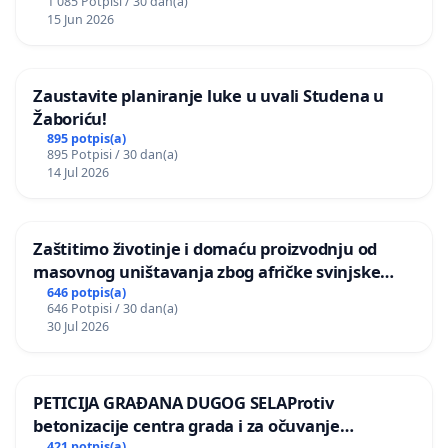
1 085 Potpisi / 30 dan(a)
15 Jun 2026
Zaustavite planiranje luke u uvali Studena u
Žaboriću!
895 potpis(a)
895 Potpisi / 30 dan(a)
14 Jul 2026
Zaštitimo životinje i domaću proizvodnju od
masovnog uništavanja zbog afričke svinjske
kuge
646 potpis(a)
646 Potpisi / 30 dan(a)
30 Jul 2026
PETICIJA GRAĐANA DUGOG SELAProtiv
betonizacije centra grada i za očuvanje
421 potpis(a)