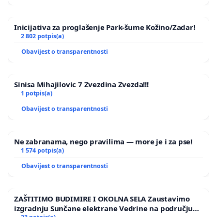
Najviše je time pogodjena prelijepa
uvala Karbuni, udaljena samo tri
Inicijativa za proglašenje Park-šume Kožino/Zadar!
2 802 potpis(a)
kilometra od spomenute lokacije,
Obavijest o transparentnosti
izrazito turistički orjentirana,
čiji
se
Sinisa Mihajilovic 7 Zvezdina Zvezda!!!
mještani i turisti (od kojih je jako
1 potpis(a)
puno otišlo netom nakon dolaska)
Obavijest o transparentnosti
guše vec treći mjesec u nesnosnom
Ne zabranama, nego pravilima — more je i za pse!
smradu, pogotovo noću (za burina ili
1 574 potpis(a)
bonace).
Obavijest o transparentnosti
Zakonodavac je odgovornost za
ZAŠTITIMO BUDIMIRE I OKOLNA SELA Zaustavimo
izgradnju Sunčane elektrane Vedrine na području
spomenuti problem spustio na nivo