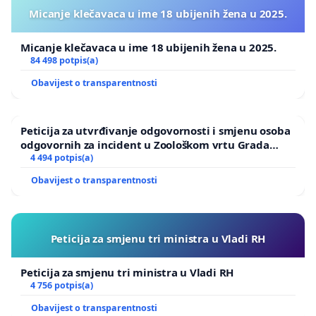
poduzima, da bi se riješio nastali
Micanje klečavaca u ime 18 ubijenih žena u 2025.
problem i spriječilo tinjanje vatre u
Micanje klečavaca u ime 18 ubijenih žena u 2025.
"utrobi" deponija.
84 498 potpis(a)
Obavijest o transparentnosti
U pogledu odgovornosti, može se
Peticija za utvrđivanje odgovornosti i smjenu osoba
situacija analizirati, počevši od
odgovornih za incident u Zoološkom vrtu Grada
Zagreba
4 494 potpis(a)
osobne, jer u gradjanstvu zbog
Obavijest o transparentnosti
neosvještenosti, nema kritičke svijesti
o onome,
što
se dogadja ispred kuće.
Peticija za smjenu tri ministra u Vladi RH
Ovo ljeto, smrad "Sitnice" je dopirao
Peticija za smjenu tri ministra u Vladi RH
i do Vela Luke i Blata.
4 756 potpis(a)
Obavijest o transparentnosti