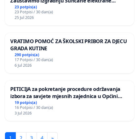
Zaustavimo izgradnju Sunčane elektrane
Vedrine na području Ugljana
23 potpis(a)
23 Potpisi / 30 dan(a)
25 Jul 2026
VRATIMO POMOĆ ZA ŠKOLSKI PRIBOR ZA DJECU
GRADA KUTINE
290 potpis(a)
17 Potpisi / 30 dan(a)
6 Jul 2026
PETICIJA za pokretanje procedure održavanja
izbora za savjete mjesnih zajednica u Općini
Bugojno
19 potpis(a)
16 Potpisi / 30 dan(a)
3 Jul 2026
1
2
3
4
»