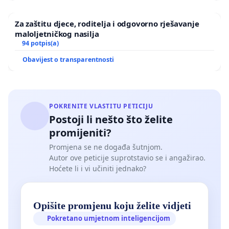
svijeta, te trovanje nas mještana.
Za zaštitu djece, roditelja i odgovorno rješavanje
maloljetničkog nasilja
Zbog toga ovom peticijom apeliramo
94 potpis(a)
Obavijest o transparentnosti
na Ministarstvo zaštite okoliša, da
poduzme sve potrebne mjere, da se
"Sitnica" zatvori, da nas izmedju
POKRENITE VLASTITU PETICIJU
Postoji li nešto što želite
ostalog ne osude generacije, koje
će
promijeniti?
Promjena se ne događa šutnjom.
iza nas doći.
Autor ove peticije suprotstavio se i angažirao.
Hoćete li i vi učiniti jednako?
Opišite promjenu koju želite vidjeti
Pokretano umjetnom inteligencijom