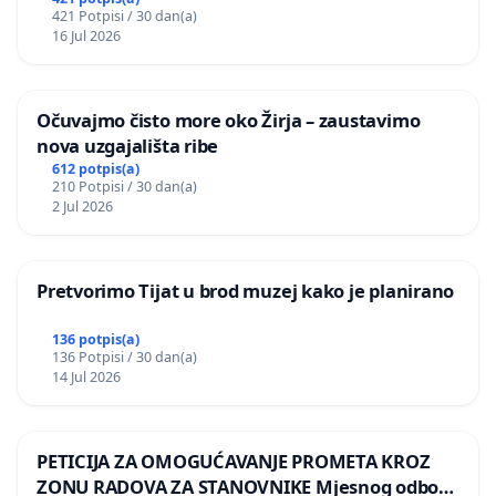
postojećih zelenih površina i odraslih stabala pri
421 Potpisi / 30 dan(a)
donošenju izmjena urbanističkog plana
16 Jul 2026
Očuvajmo čisto more oko Žirja – zaustavimo
nova uzgajališta ribe
612 potpis(a)
210 Potpisi / 30 dan(a)
2 Jul 2026
Pretvorimo Tijat u brod muzej kako je planirano
136 potpis(a)
136 Potpisi / 30 dan(a)
14 Jul 2026
PETICIJA ZA OMOGUĆAVANJE PROMETA KROZ
ZONU RADOVA ZA STANOVNIKE Mjesnog odbora