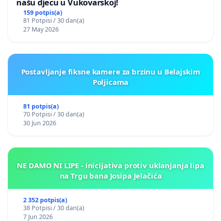
našu djecu u Vukovarskoj!
159 potpis(a)
81 Potpisi / 30 dan(a)
27 May 2026
Postavljanje fiksne kamere za brzinu u Belajskim
Poljicama
81 potpis(a)
70 Potpisi / 30 dan(a)
30 Jun 2026
NE DAMO NI LIPE - inicijativa protiv uklanjanja lipa
na Trgu bana Josipa Jelačića
2 352 potpis(a)
38 Potpisi / 30 dan(a)
7 Jun 2026