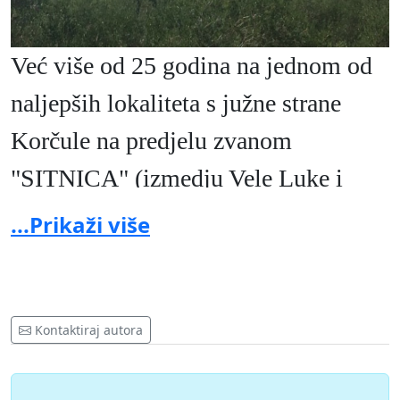
Već više od 25 godina na jednom od
naljepših lokaliteta s južne strane
Korčule na predjelu zvanom
"SITNICA" (izmedju Vele Luke i
Blata), odlaže se komunalni,
...Prikaži više
industrijski, kemijski, medicinski i
drugi otpad.
Kontaktiraj autora
Predmetni problem je kulminirao
početkom srpnja 2016 g., kada je