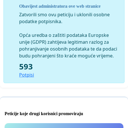
usljed kemijskih reakcija, došlo do
Obavijest administratora ove web stranice
Zatvorili smo ovu peticiju i uklonili osobne
samozapaljenja te sagorjevanja i
podatke potpisnika.
oslobadjanja velike količine otrovnih
Opća uredba o zaštiti podataka Europske
plinova, koji su zbog svojih svojstava
unije (GDPR) zahtijeva legitiman razlog za
pohranjivanje osobnih podataka te da podaci
izrazito
štetni
(kancerogeni, toksični,
budu pohranjeni što kraće moguće vrijeme.
593
mutageni, teratogeni) za okolno
Potpisi
stanovništvo,
šume,
polja, životinjski
svijet, oborinske i dr. vode.
Do starta ove peticije (19.09.2016),
Peticije koje drugi korisnici promoviraju
od lokalnih nadležnih se ništa ne