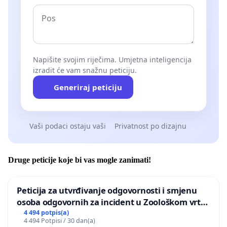
Napišite svojim riječima. Umjetna inteligencija
izradit će vam snažnu peticiju.
Generiraj peticiju
Vaši podaci ostaju vaši
Privatnost po dizajnu
Druge peticije koje bi vas mogle zanimati!
Peticija za utvrđivanje odgovornosti i smjenu
osoba odgovornih za incident u Zoološkom vrtu
Grada Zagreba
4 494 potpis(a)
4 494 Potpisi / 30 dan(a)