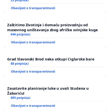
Ugljana
23 potpis(a)
Obavijest o transparentnosti
lokalne samouprave, koja se ne zna
(ili ne
želi)
nositi s predmetnim
Zaštitimo životinje i domaću proizvodnju od
masovnog uništavanja zbog afričke svinjske kuge
problemom.
646 potpis(a)
Obavijest o transparentnosti
Otežavajuća je okolnost, da se
spomenuto odlagalište nalazi na
Grad Slavonski Brod neka otkupi Ciglarske bare
88 potpis(a)
kosini (nekih 30-40 m), te sanacija
Obavijest o transparentnosti
istog nije moguća, vec je potrebno
uklanjanje, da bi se u potpunosti
Zaustavite planiranje luke u uvali Studena u
Žaboriću!
zaustavilo tokove daljnjeg
895 potpis(a)
Obavijest o transparentnosti
uništavanja biljnog i
životinjskog