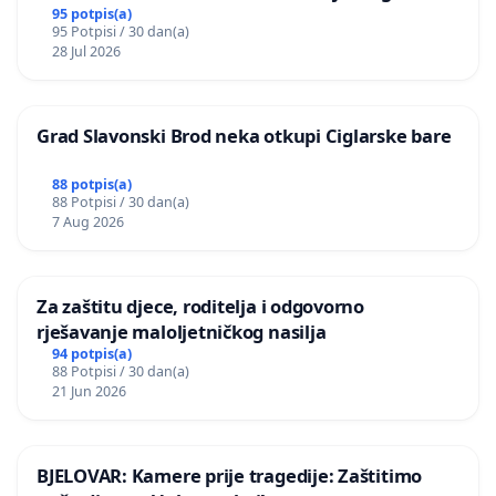
Kamensko i Lemić Brdo
95 potpis(a)
95 Potpisi / 30 dan(a)
28 Jul 2026
Grad Slavonski Brod neka otkupi Ciglarske bare
88 potpis(a)
88 Potpisi / 30 dan(a)
7 Aug 2026
Za zaštitu djece, roditelja i odgovorno
rješavanje maloljetničkog nasilja
94 potpis(a)
88 Potpisi / 30 dan(a)
21 Jun 2026
BJELOVAR: Kamere prije tragedije: Zaštitimo