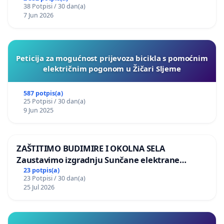
38 Potpisi / 30 dan(a)
7 Jun 2026
Peticija za mogućnost prijevoza bicikla s pomoćnim
električnim pogonom u Žičari Sljeme
587 potpis(a)
25 Potpisi / 30 dan(a)
9 Jun 2025
ZAŠTITIMO BUDIMIRE I OKOLNA SELA
Zaustavimo izgradnju Sunčane elektrane
Vedrine na području Ugljana
23 potpis(a)
23 Potpisi / 30 dan(a)
25 Jul 2026