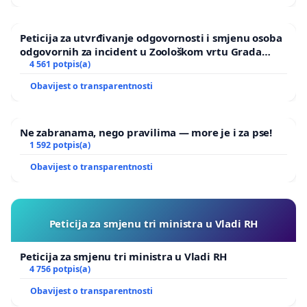
Peticija za utvrđivanje odgovornosti i smjenu osoba
odgovornih za incident u Zoološkom vrtu Grada
Zagreba
4 561 potpis(a)
Obavijest o transparentnosti
Ne zabranama, nego pravilima — more je i za pse!
1 592 potpis(a)
Obavijest o transparentnosti
Peticija za smjenu tri ministra u Vladi RH
Peticija za smjenu tri ministra u Vladi RH
4 756 potpis(a)
Obavijest o transparentnosti