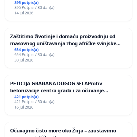
895 potpis(a)
895 Potpisi / 30 dan(a)
14 Jul 2026
Zaštitimo životinje i domaću proizvodnju od
masovnog uništavanja zbog afričke svinjske
kuge
654 potpis(a)
654 Potpisi / 30 dan(a)
30 Jul 2026
PETICIJA GRAĐANA DUGOG SELAProtiv
betonizacije centra grada i za očuvanje
postojećih zelenih površina i odraslih stabala pri
421 potpis(a)
421 Potpisi / 30 dan(a)
donošenju izmjena urbanističkog plana
16 Jul 2026
Očuvajmo čisto more oko Žirja – zaustavimo