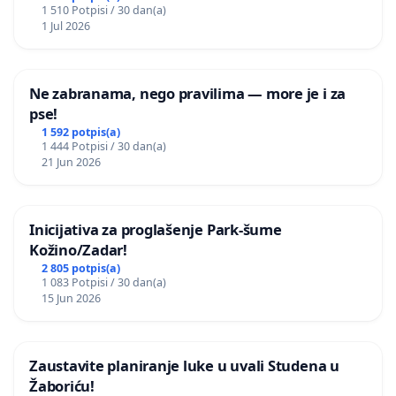
1 510 Potpisi / 30 dan(a)
1 Jul 2026
Ne zabranama, nego pravilima — more je i za
pse!
1 592 potpis(a)
1 444 Potpisi / 30 dan(a)
21 Jun 2026
Inicijativa za proglašenje Park-šume
Kožino/Zadar!
2 805 potpis(a)
1 083 Potpisi / 30 dan(a)
15 Jun 2026
Zaustavite planiranje luke u uvali Studena u
Žaboriću!