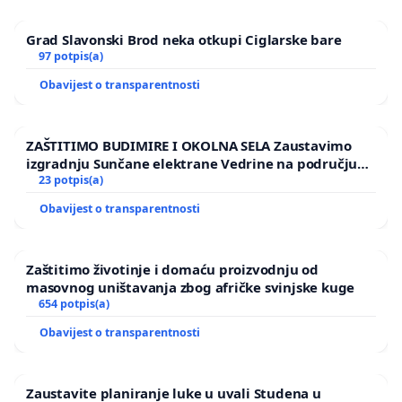
Grad Slavonski Brod neka otkupi Ciglarske bare
97 potpis(a)
Obavijest o transparentnosti
ZAŠTITIMO BUDIMIRE I OKOLNA SELA Zaustavimo
izgradnju Sunčane elektrane Vedrine na području
Ugljana
23 potpis(a)
Obavijest o transparentnosti
Zaštitimo životinje i domaću proizvodnju od
masovnog uništavanja zbog afričke svinjske kuge
654 potpis(a)
Obavijest o transparentnosti
Zaustavite planiranje luke u uvali Studena u