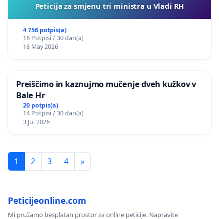
Peticija za smjenu tri ministra u Vladi RH
4 756 potpis(a)
16 Potpisi / 30 dan(a)
18 May 2026
Preiščimo in kaznujmo mučenje dveh kužkov v
Bale Hr
20 potpis(a)
14 Potpisi / 30 dan(a)
3 Jul 2026
1
2
3
4
»
Peticijeonline.com
Mi pružamo besplatan prostor za online peticije. Napravite