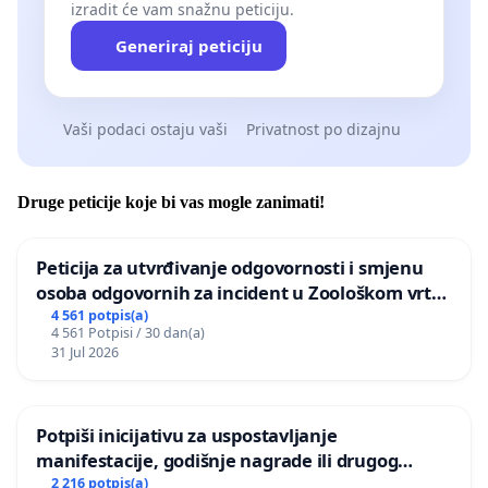
izradit će vam snažnu peticiju.
Generiraj peticiju
Vaši podaci ostaju vaši
Privatnost po dizajnu
Druge peticije koje bi vas mogle zanimati!
Peticija za utvrđivanje odgovornosti i smjenu
osoba odgovornih za incident u Zoološkom vrtu
Grada Zagreba
4 561 potpis(a)
4 561 Potpisi / 30 dan(a)
31 Jul 2026
Potpiši inicijativu za uspostavljanje
manifestacije, godišnje nagrade ili drugog
javnog događaja „Edin Avdić“ u Sarajevu
2 216 potpis(a)