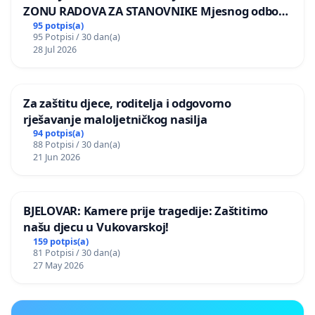
ZONU RADOVA ZA STANOVNIKE Mjesnog odbora
Kamensko i Lemić Brdo
95 potpis(a)
95 Potpisi / 30 dan(a)
28 Jul 2026
Za zaštitu djece, roditelja i odgovorno
rješavanje maloljetničkog nasilja
94 potpis(a)
88 Potpisi / 30 dan(a)
21 Jun 2026
BJELOVAR: Kamere prije tragedije: Zaštitimo
našu djecu u Vukovarskoj!
159 potpis(a)
81 Potpisi / 30 dan(a)
27 May 2026