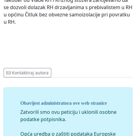
Također od Vlade RH i Kriznog stozera zahtijevamo da
se dozvoli dolazak RH drzavljanima s prebivalistem u RH
u općinu Čitluk bez obvezne samoizolacije pri povratku
u RH.
Kontaktiraj autora
Obavijest administratora ove web stranice
Zatvorili smo ovu peticiju i uklonili osobne
podatke potpisnika.
Opća uredba o zaštiti podataka Europske