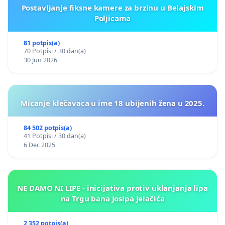
Postavljanje fiksne kamere za brzinu u Belajskim
Poljicama
81 potpis(a)
70 Potpisi / 30 dan(a)
30 Jun 2026
Micanje klečavaca u ime 18 ubijenih žena u 2025.
84 502 potpis(a)
41 Potpisi / 30 dan(a)
6 Dec 2025
NE DAMO NI LIPE - inicijativa protiv uklanjanja lipa
na Trgu bana Josipa Jelačića
2 352 potpis(a)