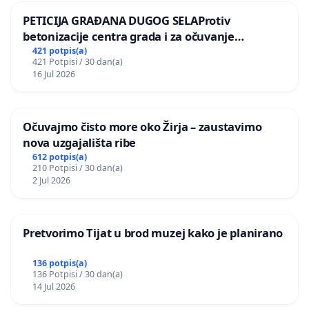
PETICIJA GRAĐANA DUGOG SELAProtiv
betonizacije centra grada i za očuvanje
postojećih zelenih površina i odraslih stabala pri
421 potpis(a)
421 Potpisi / 30 dan(a)
donošenju izmjena urbanističkog plana
16 Jul 2026
Očuvajmo čisto more oko Žirja – zaustavimo
nova uzgajališta ribe
612 potpis(a)
210 Potpisi / 30 dan(a)
2 Jul 2026
Pretvorimo Tijat u brod muzej kako je planirano
136 potpis(a)
136 Potpisi / 30 dan(a)
14 Jul 2026