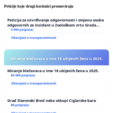
Peticije koje drugi korisnici promoviraju
Peticija za utvrđivanje odgovornosti i smjenu osoba
odgovornih za incident u Zoološkom vrtu Grada
Zagreba
4 494 potpis(a)
Obavijest o transparentnosti
Micanje klečavaca u ime 18 ubijenih žena u 2025.
Micanje klečavaca u ime 18 ubijenih žena u 2025.
84 498 potpis(a)
Obavijest o transparentnosti
Grad Slavonski Brod neka otkupi Ciglarske bare
88 potpis(a)