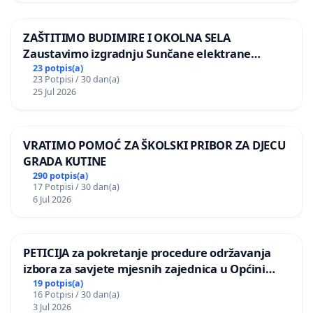
ZAŠTITIMO BUDIMIRE I OKOLNA SELA
Zaustavimo izgradnju Sunčane elektrane
Vedrine na području Ugljana
23 potpis(a)
23 Potpisi / 30 dan(a)
25 Jul 2026
VRATIMO POMOĆ ZA ŠKOLSKI PRIBOR ZA DJECU
GRADA KUTINE
290 potpis(a)
17 Potpisi / 30 dan(a)
6 Jul 2026
PETICIJA za pokretanje procedure održavanja
izbora za savjete mjesnih zajednica u Općini
Bugojno
19 potpis(a)
16 Potpisi / 30 dan(a)
3 Jul 2026