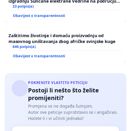
izgradnju Sunčane elektrane Vedrine na području
Ugljana
23 potpis(a)
Obavijest o transparentnosti
Zaštitimo životinje i domaću proizvodnju od
masovnog uništavanja zbog afričke svinjske kuge
646 potpis(a)
Obavijest o transparentnosti
POKRENITE VLASTITU PETICIJU
Postoji li nešto što želite
promijeniti?
Promjena se ne događa šutnjom.
Autor ove peticije suprotstavio se i angažirao.
Hoćete li i vi učiniti jednako?