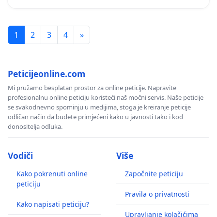
1
2
3
4
»
Peticijeonline.com
Mi pružamo besplatan prostor za online peticije. Napravite
profesionalnu online peticiju koristeći naš močni servis. Naše peticije
se svakodnevno spominju u medijima, stoga je kreiranje peticije
odličan način da budete primjećeni kako u javnosti tako i kod
donositelja odluka.
Vodiči
Više
Kako pokrenuti online
Započnite peticiju
peticiju
Pravila o privatnosti
Kako napisati peticiju?
Upravljanje kolačićima