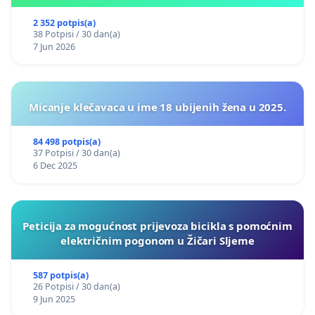
2 352 potpis(a)
38 Potpisi / 30 dan(a)
7 Jun 2026
Micanje klečavaca u ime 18 ubijenih žena u 2025.
84 498 potpis(a)
37 Potpisi / 30 dan(a)
6 Dec 2025
Peticija za mogućnost prijevoza bicikla s pomoćnim
električnim pogonom u Žičari Sljeme
587 potpis(a)
26 Potpisi / 30 dan(a)
9 Jun 2025