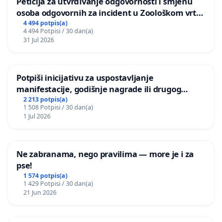
Peticija za utvrđivanje odgovornosti i smjenu
osoba odgovornih za incident u Zoološkom vrtu
Grada Zagreba
4 494 potpis(a)
4 494 Potpisi / 30 dan(a)
31 Jul 2026
Potpiši inicijativu za uspostavljanje
manifestacije, godišnje nagrade ili drugog
javnog događaja „Edin Avdić“ u Sarajevu
2 213 potpis(a)
1 508 Potpisi / 30 dan(a)
1 Jul 2026
Ne zabranama, nego pravilima — more je i za
pse!
1 574 potpis(a)
1 429 Potpisi / 30 dan(a)
21 Jun 2026