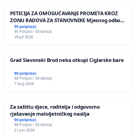
PETICIJA ZA OMOGUĆAVANJE PROMETA KROZ
ZONU RADOVA ZA STANOVNIKE Mjesnog odbora
Kamensko i Lemić Brdo
95 potpis(a)
95 Potpisi / 30 dan(a)
28 Jul 2026
Grad Slavonski Brod neka otkupi Ciglarske bare
88 potpis(a)
88 Potpisi / 30 dan(a)
7 Aug 2026
Za zaštitu djece, roditelja i odgovorno
rješavanje maloljetničkog nasilja
94 potpis(a)
88 Potpisi / 30 dan(a)
21 Jun 2026