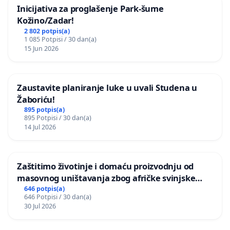
Inicijativa za proglašenje Park-šume
Kožino/Zadar!
2 802 potpis(a)
1 085 Potpisi / 30 dan(a)
15 Jun 2026
Zaustavite planiranje luke u uvali Studena u
Žaboriću!
895 potpis(a)
895 Potpisi / 30 dan(a)
14 Jul 2026
Zaštitimo životinje i domaću proizvodnju od
masovnog uništavanja zbog afričke svinjske
kuge
646 potpis(a)
646 Potpisi / 30 dan(a)
30 Jul 2026