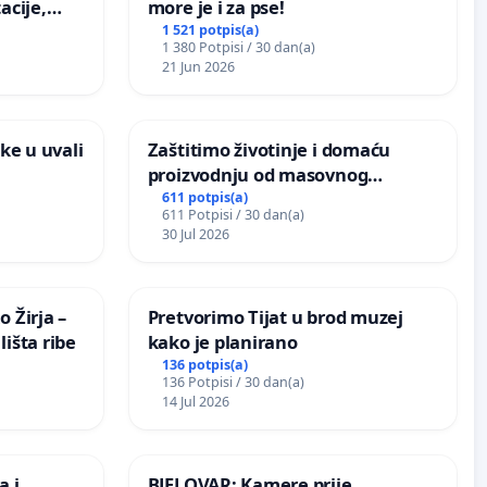
acije,
more je i za pse!
ugog
1 521 potpis(a)
1 380 Potpisi / 30 dan(a)
vdić“ u
21 Jun 2026
ke u uvali
Zaštitimo životinje i domaću
proizvodnju od masovnog
uništavanja zbog afričke svinjske
611 potpis(a)
611 Potpisi / 30 dan(a)
kuge
30 Jul 2026
 Žirja –
Pretvorimo Tijat u brod muzej
išta ribe
kako je planirano
136 potpis(a)
136 Potpisi / 30 dan(a)
14 Jul 2026
a i
BJELOVAR: Kamere prije