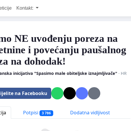
eticije
Kontakt:
mo NE uvođenju poreza na
etnine i povećanju paušalnog
za na dohodak!
nska inicijativa "Spasimo male obiteljske iznajmljivače"
· HR
ijelite na Facebooku
ija
Potpisi
Dodatna vidljivost
3 786