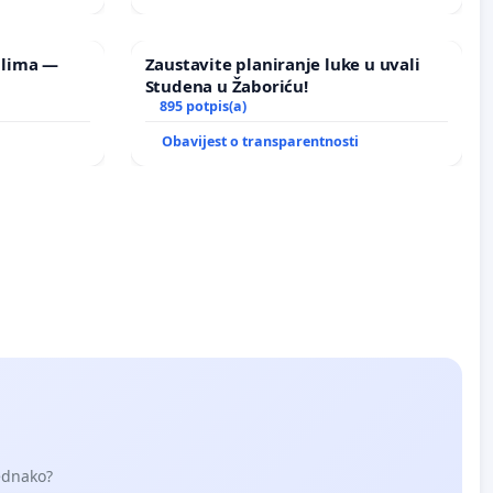
ilima —
Zaustavite planiranje luke u uvali
Studena u Žaboriću!
895 potpis(a)
i
Obavijest o transparentnosti
jednako?