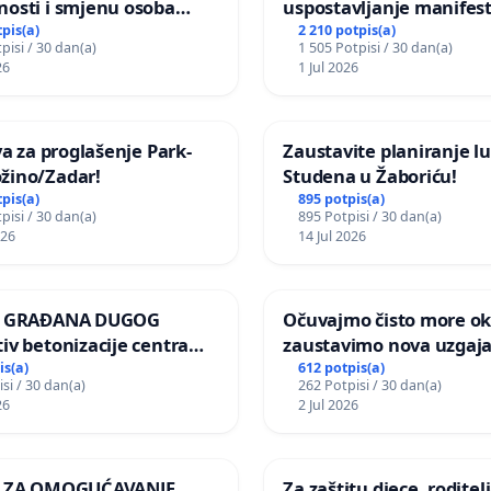
nosti i smjenu osoba
uspostavljanje manifest
ih za incident u
godišnje nagrade ili dr
tpis(a)
2 210 potpis(a)
e:
KLIKNI
pisi / 30 dan(a)
1 505 Potpisi / 30 dan(a)
om vrtu Grada Zagreba
javnog događaja „Edin A
26
1 Jul 2026
Sarajevu
iva za proglašenje Park-
Zaustavite planiranje lu
žino/Zadar!
Studena u Žaboriću!
tpis(a)
895 potpis(a)
pisi / 30 dan(a)
895 Potpisi / 30 dan(a)
026
14 Jul 2026
JA GRAĐANA DUGOG
Očuvajmo čisto more oko
iv betonizacije centra
zaustavimo nova uzgajal
za očuvanje postojećih
is(a)
612 potpis(a)
si / 30 dan(a)
262 Potpisi / 30 dan(a)
površina i odraslih
26
2 Jul 2026
pri donošenju izmjena
ičkog plana
A ZA OMOGUĆAVANJE
Za zaštitu djece, roditelj