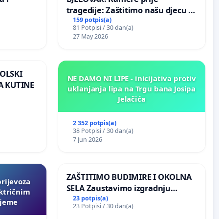
tragedije: Zaštitimo našu djecu u
Vukovarskoj!
159 potpis(a)
81 Potpisi / 30 dan(a)
27 May 2026
OLSKI
NE DAMO NI LIPE - inicijativa protiv
A KUTINE
uklanjanja lipa na Trgu bana Josipa
Jelačića
2 352 potpis(a)
38 Potpisi / 30 dan(a)
7 Jun 2026
ZAŠTITIMO BUDIMIRE I OKOLNA
prijevoza
SELA Zaustavimo izgradnju
ktričnim
Sunčane elektrane Vedrine na
23 potpis(a)
ljeme
23 Potpisi / 30 dan(a)
području Ugljana