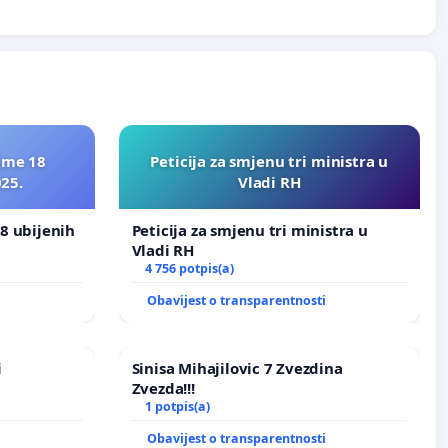
ime 18
Peticija za smjenu tri ministra u
025.
Vladi RH
8 ubijenih
Peticija za smjenu tri ministra u
Vladi RH
4 756 potpis(a)
i
Obavijest o transparentnosti
i
Sinisa Mihajilovic 7 Zvezdina
Zvezda!!!
1 potpis(a)
i
Obavijest o transparentnosti