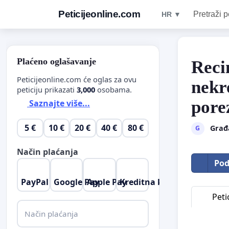
Peticijeonline.com
Pretraži p
HR ▼
Plaćeno oglašavanje
Reci
Peticijeonline.com će oglas za ovu
nekr
peticiju prikazati
3,000
osobama.
pore
Saznajte više...
5 €
10 €
20 €
40 €
80 €
Građa
G
Način plaćanja
Pod
PayPal
Google Pay
Apple Pay
Kreditna kartica
Petic
Način plaćanja