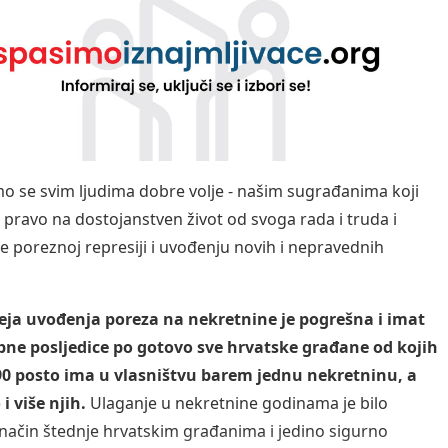
 se svim ljudima dobre volje - našim sugrađanima koji
u pravo na dostojanstven život od svoga rada i truda i
se poreznoj represiji i uvođenju novih i nepravednih
eja uvođenja poreza na nekretnine je pogrešna i imat
bne posljedice po gotovo sve hrvatske građane od kojih
90 posto ima u vlasništvu barem jednu nekretninu, a
 i više njih.
Ulaganje u nekretnine godinama je bilo
način štednje hrvatskim građanima i jedino sigurno