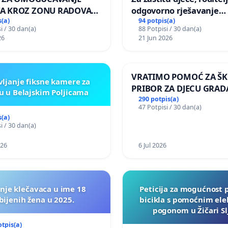
A KROZ ZONU RADOVA
odgovorno rješavanje
OVNIKE Mjesnog odbora
maloljetničkog nasilja
s(a)
94 potpis(a)
i / 30 dan(a)
88 Potpisi / 30 dan(a)
o i Lemić Brdo
26
21 Jun 2026
VRATIMO POMOĆ ZA ŠK
vljanje fiksne kamere za
PRIBOR ZA DJECU GRAD
u u Belajskim Poljicama
290 potpis(a)
47 Potpisi / 30 dan(a)
s(a)
i / 30 dan(a)
026
6 Jul 2026
nje klečavaca u ime 18
Peticija za mogućnost 
bijenih žena u 2025.
bicikla s pomoćnim ele
pogonom u Žičari S
otpis(a)