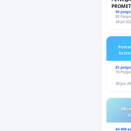
PROMET
ZA STAN
95 potpi
95 Potpis
Kamensk
28 Jul 20
Posta
brzin
81 potpi
70 Potpis
30 Jun 2
Mica
u
84 498 p