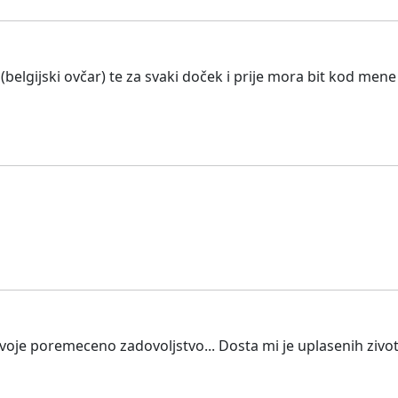
 (belgijski ovčar) te za svaki doček i prije mora bit kod men
svoje poremeceno zadovoljstvo... Dosta mi je uplasenih zivot