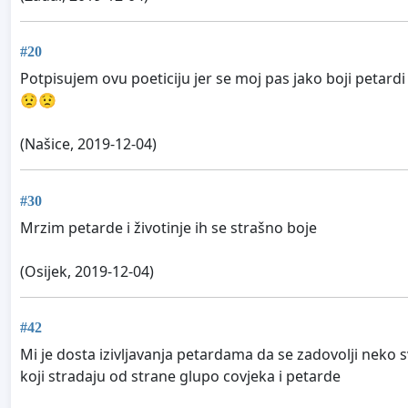
#20
Potpisujem ovu poeticiju jer se moj pas jako boji petardi
😟😟
(Našice, 2019-12-04)
#30
Mrzim petarde i životinje ih se strašno boje
(Osijek, 2019-12-04)
#42
Mi je dosta izivljavanja petardama da se zadovolji neko 
koji stradaju od strane glupo covjeka i petarde