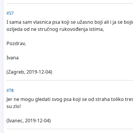
#57
I sama sam vlasnica psa koji se užasno boji ali i ja se b
ozljeda od ne stručnog rukovođenja istima,
Pozdrav,
Ivana
(Zagreb, 2019-12-04)
#78
Jer ne mogu gledati svog psa koji se od straha toliko tres
su zlo!
(Ivanec, 2019-12-04)