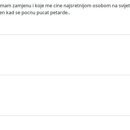
e nemam zamjenu i koje me cine najsretnijom osobom na svije
asen kad se pocnu pucat petarde..