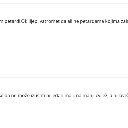
ojim petardi.Ok lijepi vatromet da ali ne petardama kojima z
e da ne može izustiti ni jedan mali, najmanji cvilež, a ni la