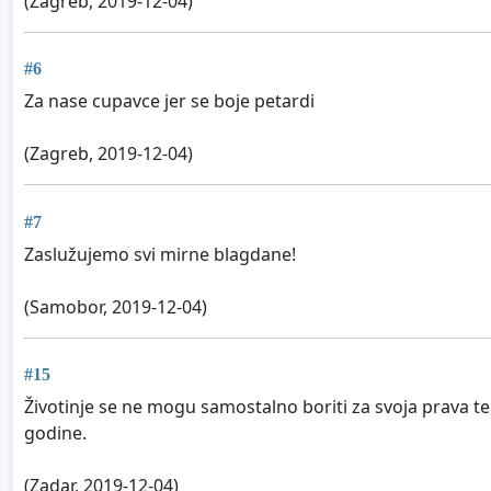
(Zagreb, 2019-12-04)
#6
Za nase cupavce jer se boje petardi
(Zagreb, 2019-12-04)
#7
Zaslužujemo svi mirne blagdane!
(Samobor, 2019-12-04)
#15
Životinje se ne mogu samostalno boriti za svoja prava t
godine.
(Zadar, 2019-12-04)