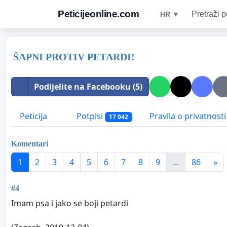
Peticijeonline.com
Pretraži p
HR ▼
ŠAPNI PROTIV PETARDI!
Podijelite na Facebooku (5)
Peticija
Potpisi
Pravila o privatnosti
17 042
Komentari
1
2
3
4
5
6
7
8
9
...
86
»
#4
Imam psa i jako se boji petardi