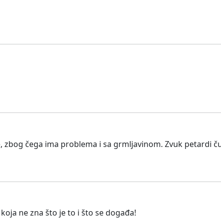
rde, zbog čega ima problema i sa grmljavinom. Zvuk petardi č
i koja ne zna što je to i što se događa!