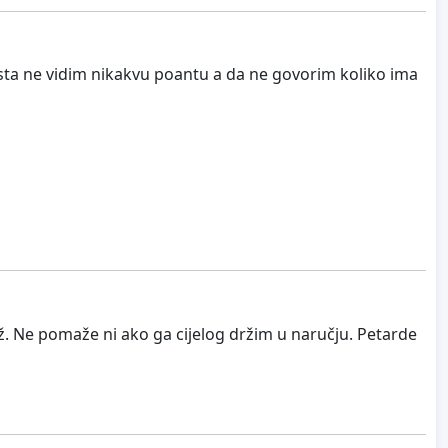
aista ne vidim nikakvu poantu a da ne govorim koliko ima
vež. Ne pomaže ni ako ga cijelog držim u naručju. Petarde