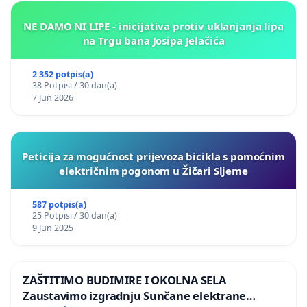
NE DAMO NI LIPE - inicijativa protiv uklanjanja lipa
na Trgu bana Josipa Jelačića
2 352 potpis(a)
38 Potpisi / 30 dan(a)
7 Jun 2026
Peticija za mogućnost prijevoza bicikla s pomoćnim
električnim pogonom u Žičari Sljeme
587 potpis(a)
25 Potpisi / 30 dan(a)
9 Jun 2025
ZAŠTITIMO BUDIMIRE I OKOLNA SELA
Zaustavimo izgradnju Sunčane elektrane