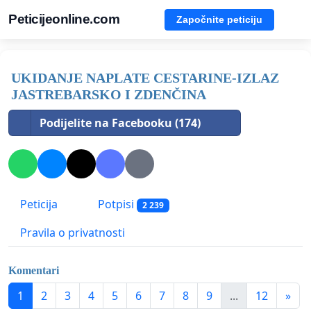
Peticijeonline.com
Započnite peticiju
UKIDANJE NAPLATE CESTARINE-IZLAZ
JASTREBARSKO I ZDENČINA
Podijelite na Facebooku (174)
Peticija
Potpisi
2 239
Pravila o privatnosti
Komentari
1
2
3
4
5
6
7
8
9
...
12
»