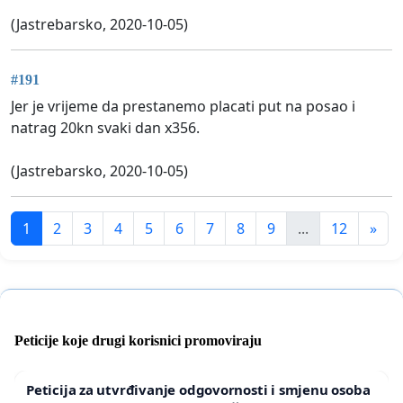
(Jastrebarsko, 2020-10-05)
#191
Jer je vrijeme da prestanemo placati put na posao i
natrag 20kn svaki dan x356.
(Jastrebarsko, 2020-10-05)
1
2
3
4
5
6
7
8
9
...
12
»
Peticije koje drugi korisnici promoviraju
Peticija za utvrđivanje odgovornosti i smjenu osoba