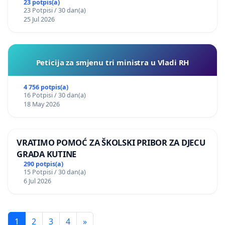
Vedrine na području Ugljana
23 potpis(a)
23 Potpisi / 30 dan(a)
25 Jul 2026
Peticija za smjenu tri ministra u Vladi RH
4 756 potpis(a)
16 Potpisi / 30 dan(a)
18 May 2026
VRATIMO POMOĆ ZA ŠKOLSKI PRIBOR ZA DJECU
GRADA KUTINE
290 potpis(a)
15 Potpisi / 30 dan(a)
6 Jul 2026
1
2
3
4
»