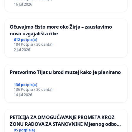
donošenju izmjena urbanističkog plana
16 Jul 2026
Očuvajmo čisto more oko Žirja – zaustavimo
nova uzgajališta ribe
612 potpis(a)
184 Potpisi / 30 dan(a)
2 Jul 2026
Pretvorimo Tijat u brod muzej kako je planirano
136 potpis(a)
136 Potpisi / 30 dan(a)
14 Jul 2026
PETICIJA ZA OMOGUĆAVANJE PROMETA KROZ
ZONU RADOVA ZA STANOVNIKE Mjesnog odbora
Kamensko i Lemić Brdo
95 potpis(a)