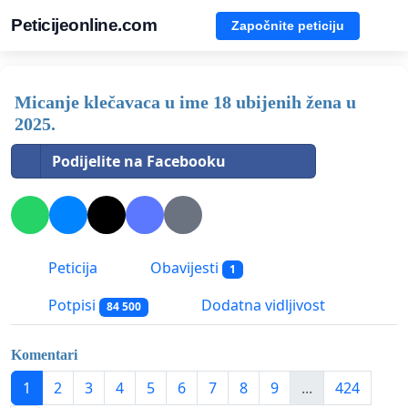
Peticijeonline.com
Započnite peticiju
Micanje klečavaca u ime 18 ubijenih žena u
2025.
Podijelite na Facebooku
Peticija
Obavijesti
1
Potpisi
Dodatna vidljivost
84 500
Komentari
1
2
3
4
5
6
7
8
9
...
424