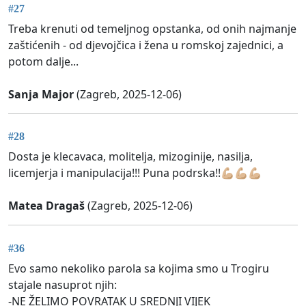
#27
Treba krenuti od temeljnog opstanka, od onih najmanje
zaštićenih - od djevojčica i žena u romskoj zajednici, a
potom dalje...
Sanja Major
(Zagreb, 2025-12-06)
#28
Dosta je klecavaca, molitelja, mizoginije, nasilja,
licemjerja i manipulacija!!! Puna podrska!!💪🏼💪🏼💪🏼
Matea Dragaš
(Zagreb, 2025-12-06)
#36
Evo samo nekoliko parola sa kojima smo u Trogiru
stajale nasuprot njih:
-NE ŽELIMO POVRATAK U SREDNJI VIJEK