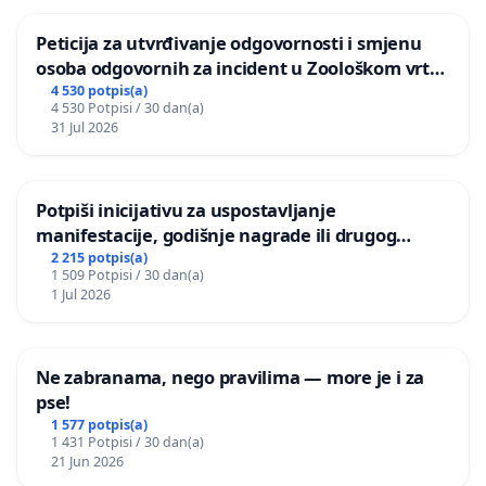
Peticija za utvrđivanje odgovornosti i smjenu
osoba odgovornih za incident u Zoološkom vrtu
Grada Zagreba
4 530 potpis(a)
4 530 Potpisi / 30 dan(a)
31 Jul 2026
Potpiši inicijativu za uspostavljanje
manifestacije, godišnje nagrade ili drugog
javnog događaja „Edin Avdić“ u Sarajevu
2 215 potpis(a)
1 509 Potpisi / 30 dan(a)
1 Jul 2026
Ne zabranama, nego pravilima — more je i za
pse!
1 577 potpis(a)
1 431 Potpisi / 30 dan(a)
21 Jun 2026