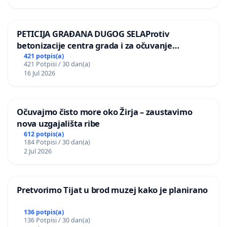
PETICIJA GRAĐANA DUGOG SELAProtiv
betonizacije centra grada i za očuvanje
postojećih zelenih površina i odraslih stabala pri
421 potpis(a)
421 Potpisi / 30 dan(a)
donošenju izmjena urbanističkog plana
16 Jul 2026
Očuvajmo čisto more oko Žirja – zaustavimo
nova uzgajališta ribe
612 potpis(a)
184 Potpisi / 30 dan(a)
2 Jul 2026
Pretvorimo Tijat u brod muzej kako je planirano
136 potpis(a)
136 Potpisi / 30 dan(a)