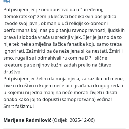
#64
Potpisujem jer je nedopustivo da u "uređenoj,
demokratskoj" zemlji klečavci bez ikakvih posljedica
izvode svoj javni, obmanjujući religijsko-obredni
performans koji nas po pitanju ravnopravnosti, ljudskih
prava i sloboda vraća u srednji vijek. I jer je jasno da to
nije tek neka smiješna šačica fanatika koju samo treba
ignorirati. Zažmiriti pa će neželjena slika nestati. Žmirili
smo, rugali se i odmahivali rukom na DP i slične
kreature pa se njihov kužni zadah prelio na čitavo
društvo.
Potpisujem jer želim da moja djeca, za razliku od mene,
žive u društvu u kojem neće biti građana drugog reda i
u kojemu ni jedna manjina neće morati živjeti i disati
onako kako joj to dopusti (samoprozvana) većina!
Smrt fašizmu!
Marijana Radmilović
(Osijek, 2025-12-06)