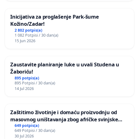
Inicijativa za proglašenje Park-šume
Kožino/Zadar!
2 802 potpis(a)
1 082 Potpisi / 30 dan(a)
15 Jun 2026
Zaustavite planiranje luke u uvali Studena u
Žaboriću!
895 potpis(a)
895 Potpisi / 30 dan(a)
14 Jul 2026
Zaštitimo životinje i domaću proizvodnju od
masovnog uništavanja zbog afričke svinjske
kuge
649 potpis(a)
649 Potpisi / 30 dan(a)
30 Jul 2026