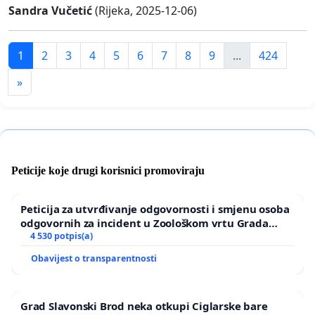
Sandra Vučetić
(Rijeka, 2025-12-06)
1
2
3
4
5
6
7
8
9
...
424
»
Peticije koje drugi korisnici promoviraju
Peticija za utvrđivanje odgovornosti i smjenu osoba
odgovornih za incident u Zoološkom vrtu Grada
Zagreba
4 530 potpis(a)
Obavijest o transparentnosti
Grad Slavonski Brod neka otkupi Ciglarske bare