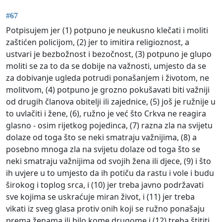
#67
Potpisujem jer (1) potpuno je neukusno klečati i moliti
zaštićen policijom, (2) jer to imitira religioznost, a
ustvari je bezbožnost i bezočnost, (3) potpuno je glupo
moliti se za to da se dobije na važnosti, umjesto da se
za dobivanje ugleda potrudi ponašanjem i životom, ne
molitvom, (4) potpuno je grozno pokušavati biti važniji
od drugih članova obitelji ili zajednice, (5) još je ružnije u
to uvlačiti i žene, (6), ružno je već što Crkva ne reagira
glasno - osim rijetkog pojedinca, (7) razna zla na svijetu
dolaze od toga što se neki smatraju važnijima, (8) a
posebno mnoga zla na svijetu dolaze od toga što se
neki smatraju važnijima od svojih žena ili djece, (9) i što
ih uvjere u to umjesto da ih potiču da rastu i vole i budu
širokog i toplog srca, i (10) jer treba javno podržavati
sve kojima se uskraćuje miran život, i (11) jer treba
vikati iz sveg glasa protiv onih koji se ružno ponašaju
prema ženama ili bilo kome drugome i (12) treba štititi