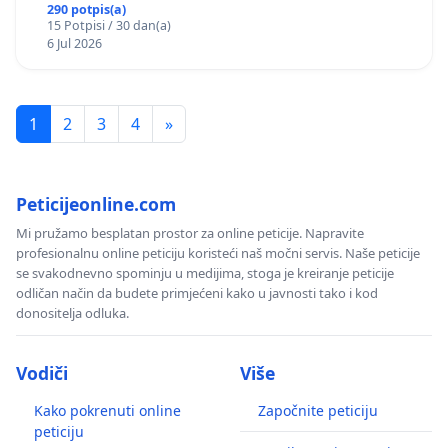
290 potpis(a)
15 Potpisi / 30 dan(a)
6 Jul 2026
1
2
3
4
»
Peticijeonline.com
Mi pružamo besplatan prostor za online peticije. Napravite
profesionalnu online peticiju koristeći naš močni servis. Naše peticije
se svakodnevno spominju u medijima, stoga je kreiranje peticije
odličan način da budete primjećeni kako u javnosti tako i kod
donositelja odluka.
Vodiči
Više
Kako pokrenuti online
Započnite peticiju
peticiju