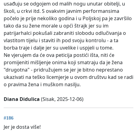
usađuju se odgojem od malih nogu unutar obitelji, u
školi, u crkvi itd. S ovakvim javnim performansima
počelo je prije nekoliko godina i u Poljskoj pa je završilo
tako da su žene morale u opći štrajk jer su im
patrijarhalci pokušali zabraniti slobodu odlučivanja o
vlastitom tijelu i staviti ih pod svoju kontrolu - a ta
borba traje i dalje jer su uvelike i uspjeli u tome.
Ne vjerujem da će ova peticija postići išta, niti će
promijeniti mišljenje onima koji smatraju da je žena
"drugotna" - pridružujem se jer je bitno neprestano
ukazivati na teško licemjerje u ovom društvu kad se radi
o pravima žena i muškom nasilju.
Diana Didulica
(Sisak, 2025-12-06)
#186
Jer je dosta više!