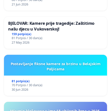
21 Jun 2026
BJELOVAR: Kamere prije tragedije: Zaštitimo
našu djecu u Vukovarskoj!
159 potpis(a)
81 Potpisi / 30 dan(a)
27 May 2026
Postavljanje fiksne kamere za brzinu u Belajskim
Poljicama
81 potpis(a)
70 Potpisi / 30 dan(a)
30 Jun 2026
Micanje klečavaca u ime 18 ubijenih žena u 2025.