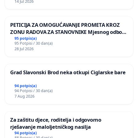
14 Jul 2026
PETICIJA ZA OMOGUĆAVANJE PROMETA KROZ
ZONU RADOVA ZA STANOVNIKE Mjesnog odbora
Kamensko i Lemić Brdo
95 potpis(a)
95 Potpisi / 30 dan(a)
28 Jul 2026
Grad Slavonski Brod neka otkupi Ciglarske bare
94 potpis(a)
94 Potpisi / 30 dan(a)
7 Aug 2026
Za zaštitu djece, roditelja i odgovorno
rješavanje maloljetničkog nasilja
94 potpis(a)
88 Potpisi / 30 dan(a)