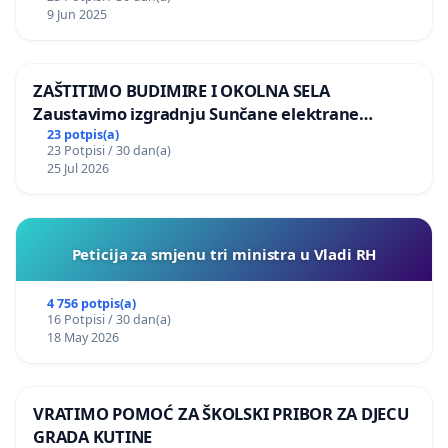
9 Jun 2025
ZAŠTITIMO BUDIMIRE I OKOLNA SELA
Zaustavimo izgradnju Sunčane elektrane
Vedrine na području Ugljana
23 potpis(a)
23 Potpisi / 30 dan(a)
25 Jul 2026
Peticija za smjenu tri ministra u Vladi RH
4 756 potpis(a)
16 Potpisi / 30 dan(a)
18 May 2026
VRATIMO POMOĆ ZA ŠKOLSKI PRIBOR ZA DJECU
GRADA KUTINE