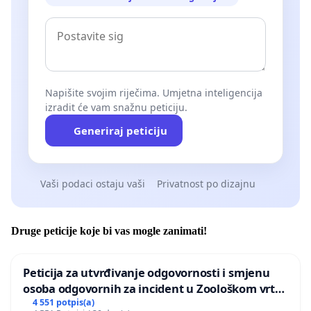
Napišite svojim riječima. Umjetna inteligencija
izradit će vam snažnu peticiju.
Generiraj peticiju
Vaši podaci ostaju vaši
Privatnost po dizajnu
Druge peticije koje bi vas mogle zanimati!
Peticija za utvrđivanje odgovornosti i smjenu
osoba odgovornih za incident u Zoološkom vrtu
Grada Zagreba
4 551 potpis(a)