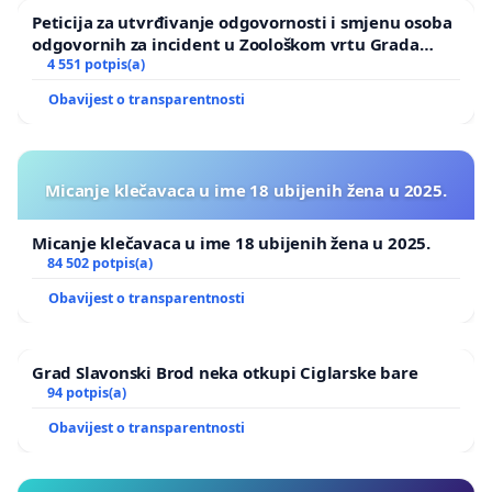
Peticija za utvrđivanje odgovornosti i smjenu osoba
odgovornih za incident u Zoološkom vrtu Grada
Zagreba
4 551 potpis(a)
Obavijest o transparentnosti
Micanje klečavaca u ime 18 ubijenih žena u 2025.
Micanje klečavaca u ime 18 ubijenih žena u 2025.
84 502 potpis(a)
Obavijest o transparentnosti
Grad Slavonski Brod neka otkupi Ciglarske bare
94 potpis(a)
Obavijest o transparentnosti