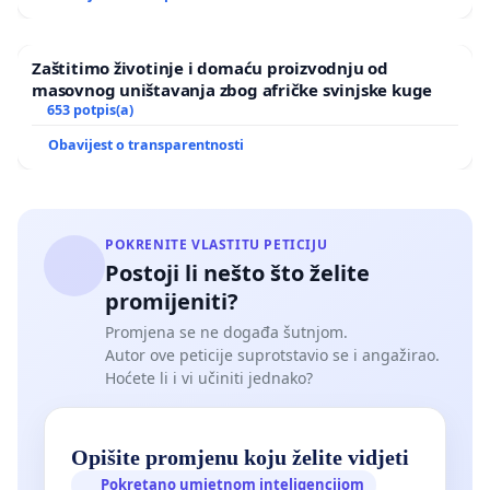
Zaštitimo životinje i domaću proizvodnju od
masovnog uništavanja zbog afričke svinjske kuge
653 potpis(a)
Obavijest o transparentnosti
POKRENITE VLASTITU PETICIJU
Postoji li nešto što želite
promijeniti?
Promjena se ne događa šutnjom.
Autor ove peticije suprotstavio se i angažirao.
Hoćete li i vi učiniti jednako?
Opišite promjenu koju želite vidjeti
Pokretano umjetnom inteligencijom