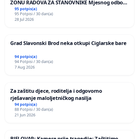
ZONU RADOVA ZA STANOVNIKE Mjesnog odbora
Kamensko i Lemić Brdo
95 potpis(a)
95 Potpisi / 30 dan(a)
28 Jul 2026
Grad Slavonski Brod neka otkupi Ciglarske bare
94 potpis(a)
94 Potpisi / 30 dan(a)
7 Aug 2026
Za zaštitu djece, roditelja i odgovorno
rješavanje maloljetničkog nasilja
94 potpis(a)
88 Potpisi / 30 dan(a)
21 Jun 2026
BJELOVAR: Kamere prije tragedije: Zaštitimo