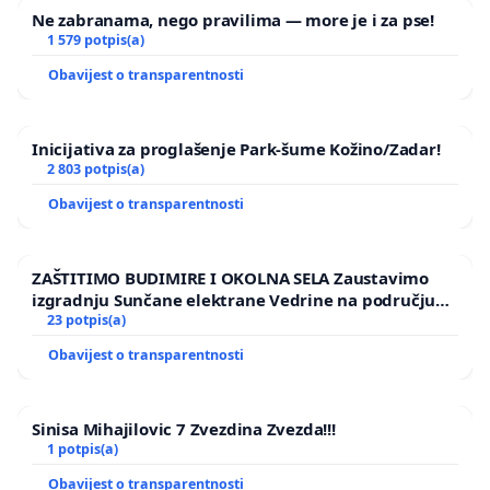
Ne zabranama, nego pravilima — more je i za pse!
1 579 potpis(a)
Obavijest o transparentnosti
Inicijativa za proglašenje Park-šume Kožino/Zadar!
2 803 potpis(a)
Obavijest o transparentnosti
ZAŠTITIMO BUDIMIRE I OKOLNA SELA Zaustavimo
izgradnju Sunčane elektrane Vedrine na području
Ugljana
23 potpis(a)
Obavijest o transparentnosti
Sinisa Mihajilovic 7 Zvezdina Zvezda!!!
1 potpis(a)
Obavijest o transparentnosti