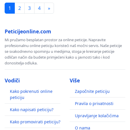
1
2
3
4
»
Peticijeonline.com
Mi pružamo besplatan prostor za online peticije. Napravite
profesionalnu online peticiju koristeći naš močni servis. Naše peticije
se svakodnevno spominju u medijima, stoga je kreiranje peticije
odličan način da budete primjećeni kako u javnosti tako i kod
donositelja odluka.
Vodiči
Više
Kako pokrenuti online
Započnite peticiju
peticiju
Pravila o privatnosti
Kako napisati peticiju?
Upravljanje kolačićima
Kako promovirati peticiju?
O nama