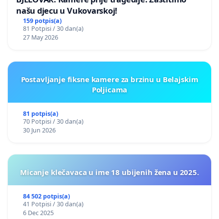
našu djecu u Vukovarskoj!
159 potpis(a)
81 Potpisi / 30 dan(a)
27 May 2026
Postavljanje fiksne kamere za brzinu u Belajskim
Poljicama
81 potpis(a)
70 Potpisi / 30 dan(a)
30 Jun 2026
Micanje klečavaca u ime 18 ubijenih žena u 2025.
84 502 potpis(a)
41 Potpisi / 30 dan(a)
6 Dec 2025