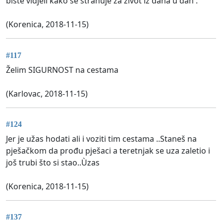
biste vidjeli kako se strahuje za život iz dana u dan .
(Korenica, 2018-11-15)
#117
Želim SIGURNOST na cestama
(Karlovac, 2018-11-15)
#124
Jer je užas hodati ali i voziti tim cestama ..Staneš na
pješačkom da prođu pješaci a teretnjak se uza zaletio i
još trubi što si stao..Ùzas
(Korenica, 2018-11-15)
#137