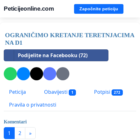
Peticijeonline.com
Započnite peticiju
OGRANIČIMO KRETANJE TERETNJACIMA
NA D1
Podijelite na Facebooku (72)
Peticija
Obavijesti
Potpisi
1
272
Pravila o privatnosti
Komentari
1
2
»