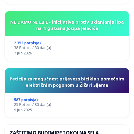
NE DAMO NI LIPE - inicijativa protiv uklanjanja lipa
na Trgu bana Josipa Jelačića
2 352 potpis(a)
38 Potpisi / 30 dan(a)
7 Jun 2026
Peticija za mogućnost prijevoza bicikla s pomoćnim
električnim pogonom u Žičari Sljeme
587 potpis(a)
25 Potpisi / 30 dan(a)
9 Jun 2025
ZAŠTITIMO BUDIMIRE I OKOLNA SELA