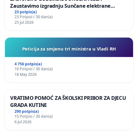
Zaustavimo izgradnju Sunčane elektrane
Vedrine na području Ugljana
23 potpis(a)
23 Potpisi / 30 dan(a)
25 Jul 2026
Peticija za smjenu tri ministra u Vladi RH
4 756 potpis(a)
16 Potpisi / 30 dan(a)
18 May 2026
VRATIMO POMOĆ ZA ŠKOLSKI PRIBOR ZA DJECU
GRADA KUTINE
290 potpis(a)
15 Potpisi / 30 dan(a)
6 Jul 2026