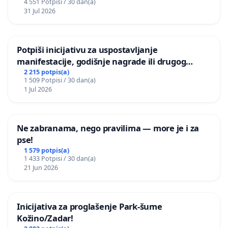
4 551 Potpisi / 30 dan(a)
31 Jul 2026
Potpiši inicijativu za uspostavljanje
manifestacije, godišnje nagrade ili drugog
javnog događaja „Edin Avdić“ u Sarajevu
2 215 potpis(a)
1 509 Potpisi / 30 dan(a)
1 Jul 2026
Ne zabranama, nego pravilima — more je i za
pse!
1 579 potpis(a)
1 433 Potpisi / 30 dan(a)
21 Jun 2026
Inicijativa za proglašenje Park-šume
Kožino/Zadar!