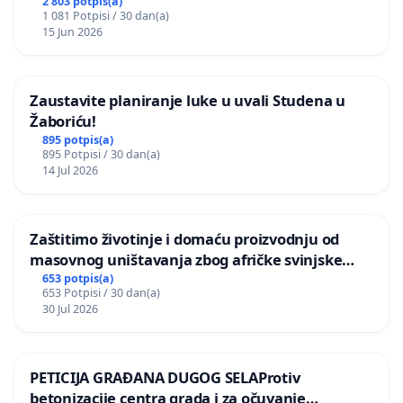
2 803 potpis(a)
1 081 Potpisi / 30 dan(a)
15 Jun 2026
Zaustavite planiranje luke u uvali Studena u
Žaboriću!
895 potpis(a)
895 Potpisi / 30 dan(a)
14 Jul 2026
Zaštitimo životinje i domaću proizvodnju od
masovnog uništavanja zbog afričke svinjske
kuge
653 potpis(a)
653 Potpisi / 30 dan(a)
30 Jul 2026
PETICIJA GRAĐANA DUGOG SELAProtiv
betonizacije centra grada i za očuvanje