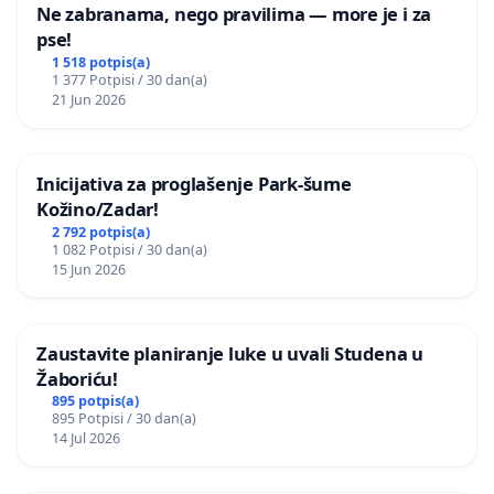
Ne zabranama, nego pravilima — more je i za
pse!
1 518 potpis(a)
1 377 Potpisi / 30 dan(a)
21 Jun 2026
Inicijativa za proglašenje Park-šume
Kožino/Zadar!
2 792 potpis(a)
1 082 Potpisi / 30 dan(a)
15 Jun 2026
Zaustavite planiranje luke u uvali Studena u
Žaboriću!
895 potpis(a)
895 Potpisi / 30 dan(a)
14 Jul 2026