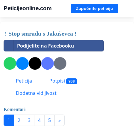
Peticijeonline.com
Započnite peticiju
! Stop smradu s Jakuševca !
Podijelite na Facebooku
Peticija
Potpisi
938
Dodatna vidljivost
Komentari
1
2
3
4
5
»