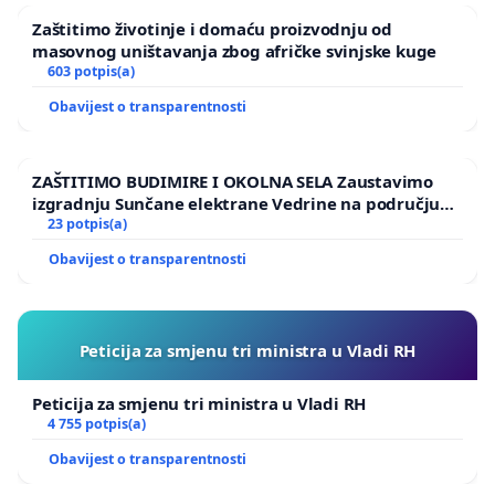
Zaštitimo životinje i domaću proizvodnju od
masovnog uništavanja zbog afričke svinjske kuge
603 potpis(a)
Obavijest o transparentnosti
ZAŠTITIMO BUDIMIRE I OKOLNA SELA Zaustavimo
izgradnju Sunčane elektrane Vedrine na području
Ugljana
23 potpis(a)
Obavijest o transparentnosti
Peticija za smjenu tri ministra u Vladi RH
Peticija za smjenu tri ministra u Vladi RH
4 755 potpis(a)
Obavijest o transparentnosti