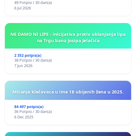
49 Potpisi / 30 dan(a)
6 Jul 2026
NE DAMO NI LIPE - inicijativa protiv uklanjanja lipa
na Trgu bana Josipa Jelačića
2 352 potpis(a)
38 Potpisi / 30 dan(a)
7 Jun 2026
Micanje klečavaca u ime 18 ubijenih žena u 2025.
84 497 potpis(a)
36 Potpisi / 30 dan(a)
6 Dec 2025