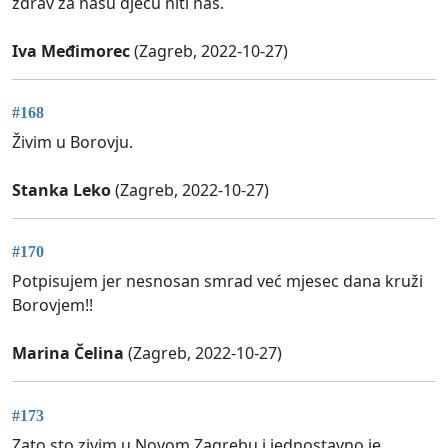
zdrav za našu djecu niti nas.
Iva Međimorec
(Zagreb, 2022-10-27)
#168
Živim u Borovju.
Stanka Leko
(Zagreb, 2022-10-27)
#170
Potpisujem jer nesnosan smrad već mjesec dana kruži
Borovjem!!
Marina Čelina
(Zagreb, 2022-10-27)
#173
Zato sto zivim u Novom Zagrebu i jednostavno je