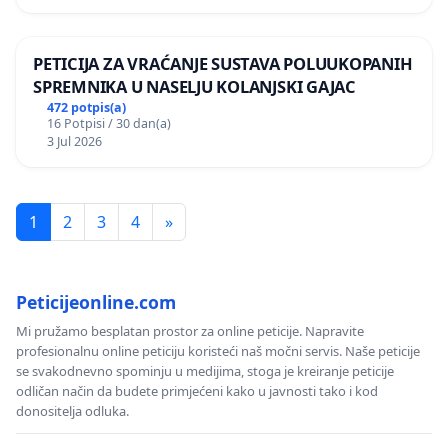
PETICIJA ZA VRAĆANJE SUSTAVA POLUUKOPANIH
SPREMNIKA U NASELJU KOLANJSKI GAJAC
472 potpis(a)
16 Potpisi / 30 dan(a)
3 Jul 2026
1
2
3
4
»
Peticijeonline.com
Mi pružamo besplatan prostor za online peticije. Napravite
profesionalnu online peticiju koristeći naš močni servis. Naše peticije
se svakodnevno spominju u medijima, stoga je kreiranje peticije
odličan način da budete primjećeni kako u javnosti tako i kod
donositelja odluka.