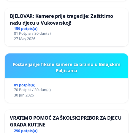
BJELOVAR: Kamere prije tragedije: Zaštitimo
našu djecu u Vukovarskoj!
159 potpis(a)
81 Potpisi / 30 dan(a)
27 May 2026
Postavljanje fiksne kamere za brzinu u Belajskim
Poljicama
81 potpis(a)
70 Potpisi / 30 dan(a)
30 Jun 2026
VRATIMO POMOĆ ZA ŠKOLSKI PRIBOR ZA DJECU
GRADA KUTINE
290 potpis(a)