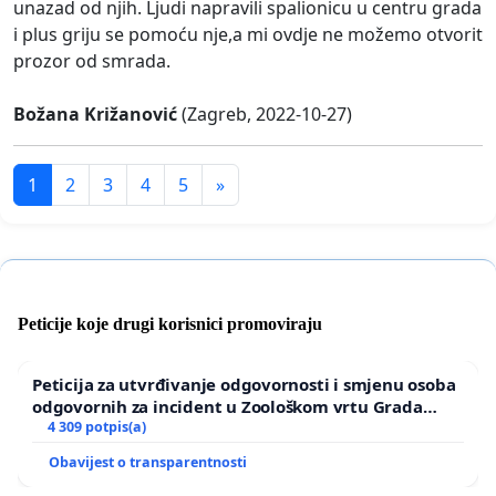
unazad od njih. Ljudi napravili spalionicu u centru grada
i plus griju se pomoću nje,a mi ovdje ne možemo otvorit
prozor od smrada.
Božana Križanović
(Zagreb, 2022-10-27)
1
2
3
4
5
»
Peticije koje drugi korisnici promoviraju
Peticija za utvrđivanje odgovornosti i smjenu osoba
odgovornih za incident u Zoološkom vrtu Grada
Zagreba
4 309 potpis(a)
Obavijest o transparentnosti