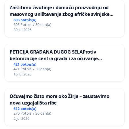
Zaštitimo životinje i domaću proizvodnju od
masovnog uništavanja zbog afričke svinjske
kuge
603 potpis(a)
603 Potpisi / 30 dan(a)
30 Jul 2026
PETICIJA GRAĐANA DUGOG SELAProtiv
betonizacije centra grada i za očuvanje
postojećih zelenih površina i odraslih stabala pri
421 potpis(a)
421 Potpisi / 30 dan(a)
donošenju izmjena urbanističkog plana
16 Jul 2026
Očuvajmo čisto more oko Žirja – zaustavimo
nova uzgajališta ribe
612 potpis(a)
270 Potpisi / 30 dan(a)
2 Jul 2026