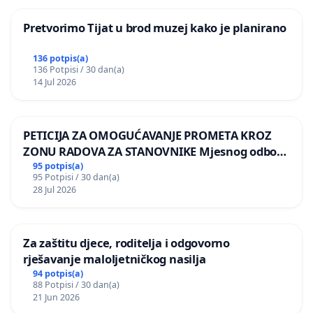
Pretvorimo Tijat u brod muzej kako je planirano
136 potpis(a)
136 Potpisi / 30 dan(a)
14 Jul 2026
PETICIJA ZA OMOGUĆAVANJE PROMETA KROZ
ZONU RADOVA ZA STANOVNIKE Mjesnog odbora
Kamensko i Lemić Brdo
95 potpis(a)
95 Potpisi / 30 dan(a)
28 Jul 2026
Za zaštitu djece, roditelja i odgovorno
rješavanje maloljetničkog nasilja
94 potpis(a)
88 Potpisi / 30 dan(a)
21 Jun 2026