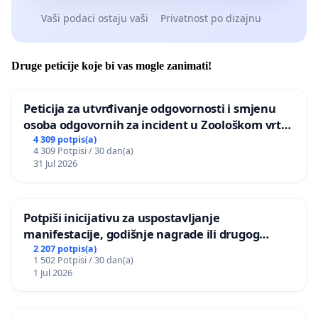
Vaši podaci ostaju vaši
Privatnost po dizajnu
Druge peticije koje bi vas mogle zanimati!
Peticija za utvrđivanje odgovornosti i smjenu
osoba odgovornih za incident u Zoološkom vrtu
Grada Zagreba
4 309 potpis(a)
4 309 Potpisi / 30 dan(a)
31 Jul 2026
Potpiši inicijativu za uspostavljanje
manifestacije, godišnje nagrade ili drugog
javnog događaja „Edin Avdić“ u Sarajevu
2 207 potpis(a)
1 502 Potpisi / 30 dan(a)
1 Jul 2026