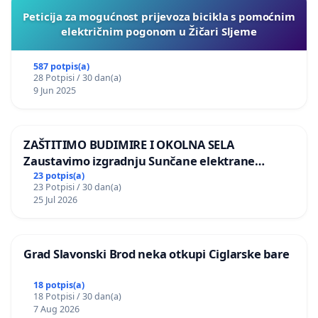
Peticija za mogućnost prijevoza bicikla s pomoćnim
električnim pogonom u Žičari Sljeme
587 potpis(a)
28 Potpisi / 30 dan(a)
9 Jun 2025
ZAŠTITIMO BUDIMIRE I OKOLNA SELA
Zaustavimo izgradnju Sunčane elektrane
Vedrine na području Ugljana
23 potpis(a)
23 Potpisi / 30 dan(a)
25 Jul 2026
Grad Slavonski Brod neka otkupi Ciglarske bare
18 potpis(a)
18 Potpisi / 30 dan(a)
7 Aug 2026