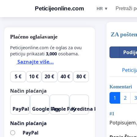
Peticijeonline.com
Pretraži p
HR ▼
ZA pošten
Plaćeno oglašavanje
Peticijeonline.com će oglas za ovu
Podij
peticiju prikazati
3,000
osobama.
Saznajte više...
Peticij
5 €
10 €
20 €
40 €
80 €
Komentari
Način plaćanja
1
2
3
PayPal
Google Pay
Apple Pay
Kreditna kartica
#1
Potpisujem.
Način plaćanja
PayPal