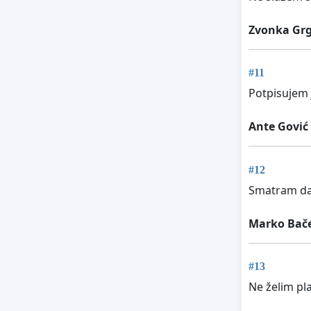
Zvonka Gr
#11
Potpisujem 
Ante Gović
#12
Smatram da 
Marko Bače
#13
Ne želim pla