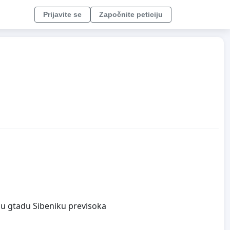
Prijavite se
Započnite peticiju
 u gtadu Sibeniku previsoka