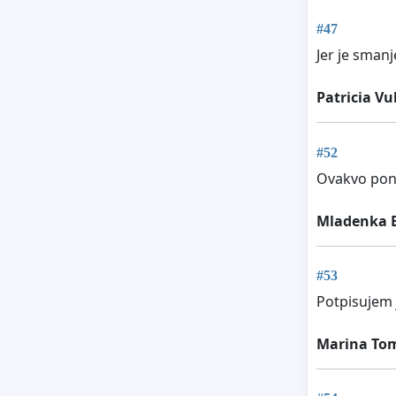
#47
Jer je sman
Patricia Vu
#52
Ovakvo pona
Mladenka 
#53
Potpisujem 
Marina To