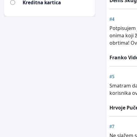
Denis Škug
Kreditna kartica
#4
Potpisujem j
onima koji 
obrtima! Ova
Franko Vid
#5
Smatram da 
korisnika o
Hrvoje Puč
#7
Ne slažem s