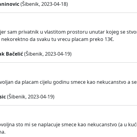
aninovic
(Šibenik, 2023-04-18)
jer sam privatnik u vlastitom prostoru unutar kojeg se stvo
 nekorektno da svaku tu vrecu placam preko 13€.
ak Bačelić
(Šibenik, 2023-04-19)
oljan da placam cijelu godinu smece kao nekucanstvo a sez
sic
(Šibenik, 2023-04-19)
oljna sto mi se naplacuje smece kao nekucanstvo (a u kući
na.