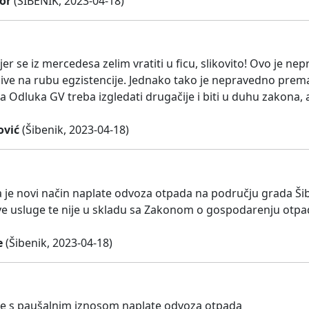
or
(ŠIBENIK, 2023-04-18)
er se iz mercedesa zelim vratiti u ficu, slikovito! Ovo je n
žive na rubu egzistencije. Jednako tako je nepravedno prem
 Odluka GV treba izgledati drugačije i biti u duhu zakona, a
ović
(Šibenik, 2023-04-18)
je novi način naplate odvoza otpada na području grada 
ve usluge te nije u skladu sa Zakonom o gospodarenju otp
e
(Šibenik, 2023-04-18)
e s paušalnim iznosom naplate odvoza otpada