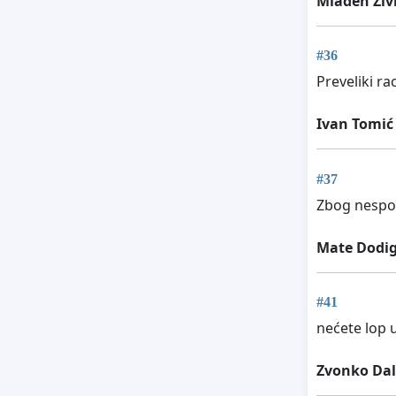
Mladen Ziv
#36
Preveliki ra
Ivan Tomić
#37
Zbog nespo
Mate Dodi
#41
nećete lop 
Zvonko Dal