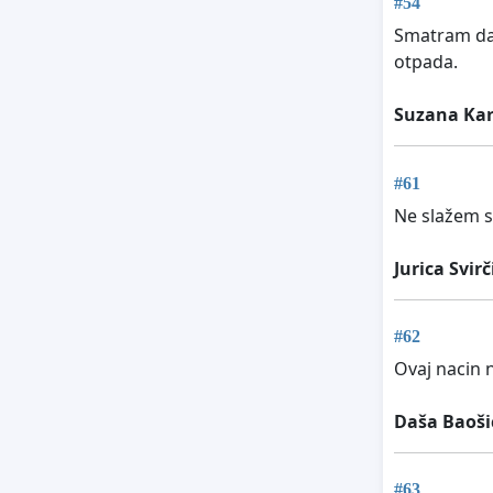
#54
Smatram da 
otpada.
Suzana Kar
#61
Ne slažem s
Jurica Svirč
#62
Ovaj nacin 
Daša Baoši
#63