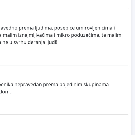
epravedno prema ljudima, posebice umirovljenicima i
a malim iznajmljivačima i mikro poduzećima, te malim
 ne u svrhu deranja ljudi!
Šibenika nepravedan prema pojedinim skupinama
adom.