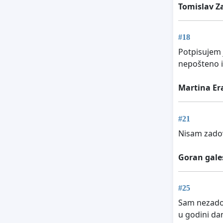
Tomislav Z
#18
Potpisujem 
nepošteno i
Martina Er
#21
Nisam zadov
Goran gale
#25
Sam nezadov
u godini da