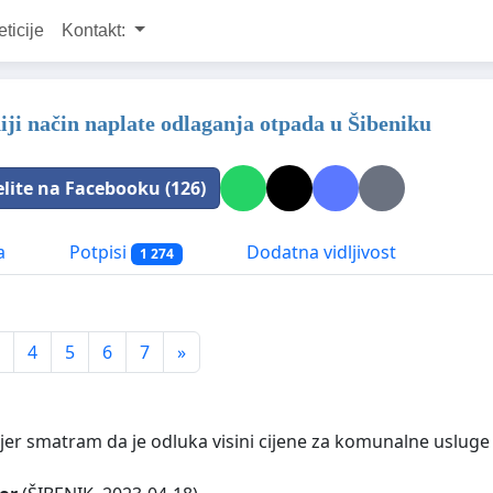
eticije
Kontakt:
iji način naplate odlaganja otpada u Šibeniku
elite na Facebooku (126)
a
Potpisi
Dodatna vidljivost
1 274
4
5
6
7
»
jer smatram da je odluka visini cijene za komunalne usluge