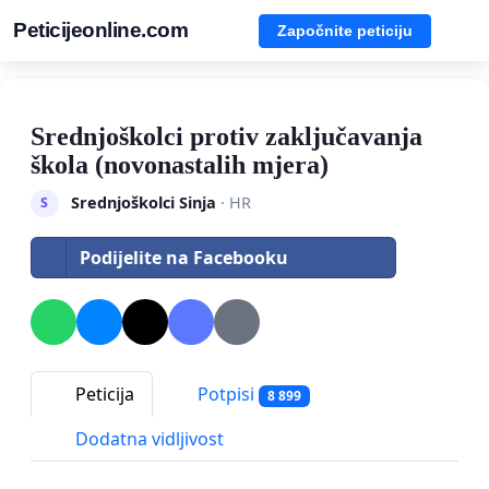
Peticijeonline.com
Započnite peticiju
Srednjoškolci protiv zaključavanja
škola (novonastalih mjera)
Srednjoškolci Sinja
· HR
S
Podijelite na Facebooku
Peticija
Potpisi
8 899
Dodatna vidljivost