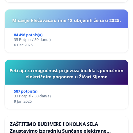
Micanje klečavaca u ime 18 ubijenih žena u 2025.
84 496 potpis(a)
35 Potpisi / 30 dan(a)
6 Dec 2025
Peticija za mogućnost prijevoza bicikla s pomoćnim
električnim pogonom u Žičari Sljeme
587 potpis(a)
33 Potpisi / 30 dan(a)
9 Jun 2025
ZAŠTITIMO BUDIMIRE I OKOLNA SELA
Zaustavimo izgradnju Sunčane elektrane