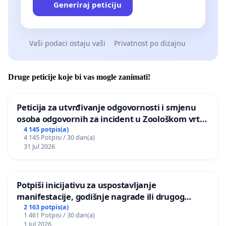
Generiraj peticiju
Vaši podaci ostaju vaši
Privatnost po dizajnu
Druge peticije koje bi vas mogle zanimati!
Peticija za utvrđivanje odgovornosti i smjenu
osoba odgovornih za incident u Zoološkom vrtu
Grada Zagreba
4 145 potpis(a)
4 145 Potpisi / 30 dan(a)
31 Jul 2026
Potpiši inicijativu za uspostavljanje
manifestacije, godišnje nagrade ili drugog
javnog događaja „Edin Avdić“ u Sarajevu
2 163 potpis(a)
1 461 Potpisi / 30 dan(a)
1 Jul 2026