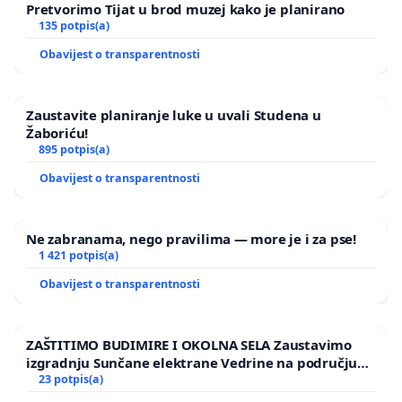
Pretvorimo Tijat u brod muzej kako je planirano
135 potpis(a)
Obavijest o transparentnosti
Zaustavite planiranje luke u uvali Studena u
Žaboriću!
895 potpis(a)
Obavijest o transparentnosti
Ne zabranama, nego pravilima — more je i za pse!
1 421 potpis(a)
Obavijest o transparentnosti
ZAŠTITIMO BUDIMIRE I OKOLNA SELA Zaustavimo
izgradnju Sunčane elektrane Vedrine na području
Ugljana
23 potpis(a)