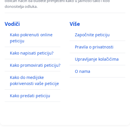
odličan način da budete primjećeni kako u javnosti tako i kod
donositelja odluka.
Vodiči
Više
Kako pokrenuti online
Započnite peticiju
peticiju
Pravila o privatnosti
Kako napisati peticiju?
Upravljanje kolačićima
Kako promovirati peticiju?
O nama
Kako do medijske
pokrivenosti vaše peticije
Kako predati peticiju