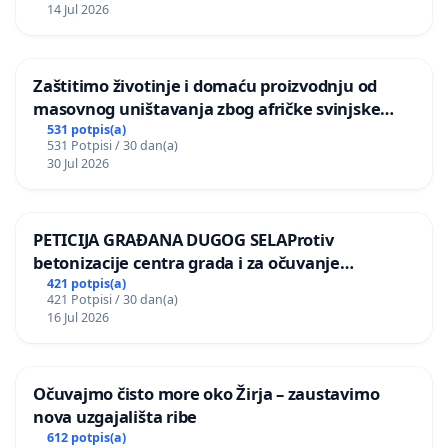
14 Jul 2026
Zaštitimo životinje i domaću proizvodnju od
masovnog uništavanja zbog afričke svinjske
kuge
531 potpis(a)
531 Potpisi / 30 dan(a)
30 Jul 2026
PETICIJA GRAĐANA DUGOG SELAProtiv
betonizacije centra grada i za očuvanje
postojećih zelenih površina i odraslih stabala pri
421 potpis(a)
421 Potpisi / 30 dan(a)
donošenju izmjena urbanističkog plana
16 Jul 2026
Očuvajmo čisto more oko Žirja – zaustavimo
nova uzgajališta ribe
612 potpis(a)