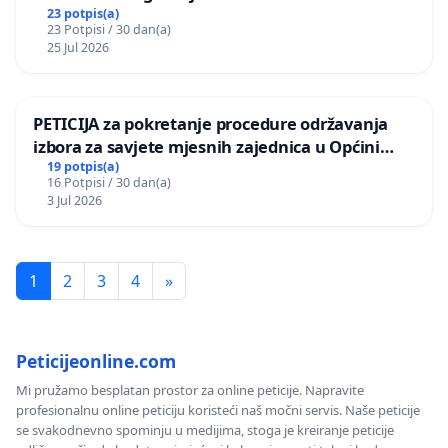
Vedrine na području Ugljana
23 potpis(a)
23 Potpisi / 30 dan(a)
25 Jul 2026
PETICIJA za pokretanje procedure održavanja
izbora za savjete mjesnih zajednica u Općini
Bugojno
19 potpis(a)
16 Potpisi / 30 dan(a)
3 Jul 2026
1
2
3
4
»
Peticijeonline.com
Mi pružamo besplatan prostor za online peticije. Napravite
profesionalnu online peticiju koristeći naš močni servis. Naše peticije
se svakodnevno spominju u medijima, stoga je kreiranje peticije