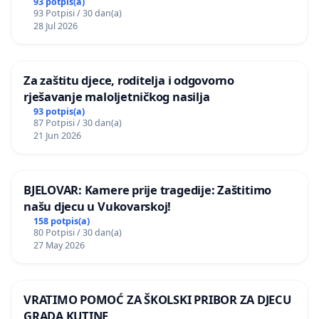
Kamensko i Lemić Brdo
93 potpis(a)
93 Potpisi / 30 dan(a)
28 Jul 2026
Za zaštitu djece, roditelja i odgovorno
rješavanje maloljetničkog nasilja
93 potpis(a)
87 Potpisi / 30 dan(a)
21 Jun 2026
BJELOVAR: Kamere prije tragedije: Zaštitimo
našu djecu u Vukovarskoj!
158 potpis(a)
80 Potpisi / 30 dan(a)
27 May 2026
VRATIMO POMOĆ ZA ŠKOLSKI PRIBOR ZA DJECU
GRADA KUTINE