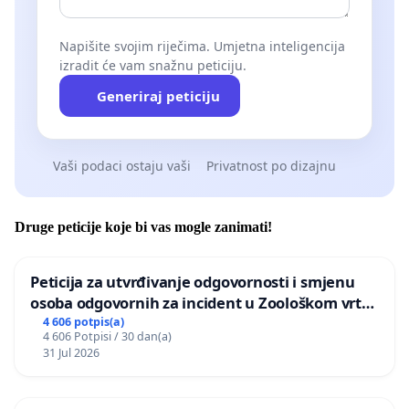
Napišite svojim riječima. Umjetna inteligencija
izradit će vam snažnu peticiju.
Generiraj peticiju
Vaši podaci ostaju vaši
Privatnost po dizajnu
Druge peticije koje bi vas mogle zanimati!
Peticija za utvrđivanje odgovornosti i smjenu
osoba odgovornih za incident u Zoološkom vrtu
Grada Zagreba
4 606 potpis(a)
4 606 Potpisi / 30 dan(a)
31 Jul 2026