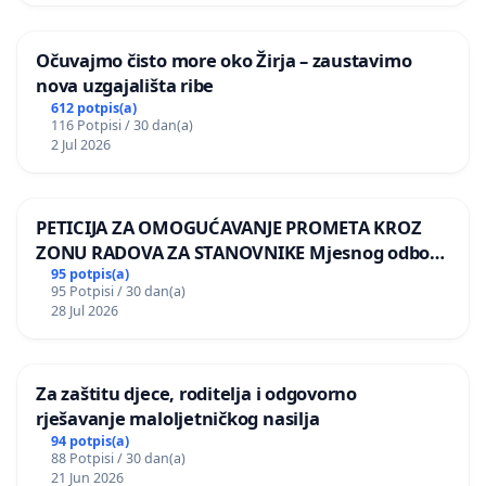
Očuvajmo čisto more oko Žirja – zaustavimo
nova uzgajališta ribe
612 potpis(a)
116 Potpisi / 30 dan(a)
2 Jul 2026
PETICIJA ZA OMOGUĆAVANJE PROMETA KROZ
ZONU RADOVA ZA STANOVNIKE Mjesnog odbora
Kamensko i Lemić Brdo
95 potpis(a)
95 Potpisi / 30 dan(a)
28 Jul 2026
Za zaštitu djece, roditelja i odgovorno
rješavanje maloljetničkog nasilja
94 potpis(a)
88 Potpisi / 30 dan(a)
21 Jun 2026