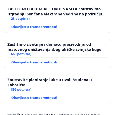
ZAŠTITIMO BUDIMIRE I OKOLNA SELA Zaustavimo
izgradnju Sunčane elektrane Vedrine na području
Ugljana
23 potpis(a)
Obavijest o transparentnosti
Zaštitimo životinje i domaću proizvodnju od
masovnog uništavanja zbog afričke svinjske kuge
668 potpis(a)
Obavijest o transparentnosti
Zaustavite planiranje luke u uvali Studena u
Žaboriću!
896 potpis(a)
Obavijest o transparentnosti
Za zaštitu djece, roditelja i odgovorno rješavanje