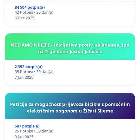
84 504 potpis(a)
42 Potpisi / 30 dan(a)
6 Dec 2025
NE DAMO NI LIPE - inicijativa protiv uklanjanja lipa
na Trgu bana Josipa Jelačića
2 352 potpis(a)
35 Potpisi / 30 dan(a)
7 Jun 2026
Peticija za mogućnost prijevoza bicikla s pomoćnim
električnim pogonom u Žičari Sljeme
587 potpis(a)
25 Potpisi / 30 dan(a)
9 Jun 2025