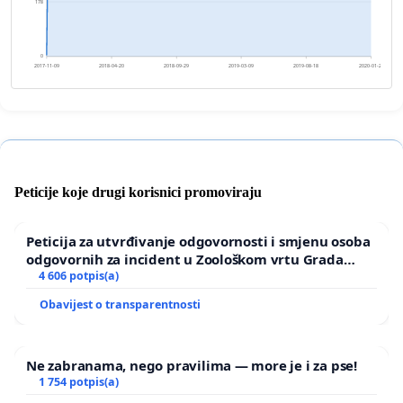
178
0
2017-11-09
2018-04-20
2018-09-29
2019-03-09
2019-08-18
2020-01-27
Peticije koje drugi korisnici promoviraju
Peticija za utvrđivanje odgovornosti i smjenu osoba
odgovornih za incident u Zoološkom vrtu Grada
Zagreba
4 606 potpis(a)
Obavijest o transparentnosti
Ne zabranama, nego pravilima — more je i za pse!
1 754 potpis(a)