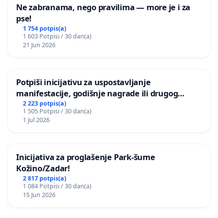
Ne zabranama, nego pravilima — more je i za
pse!
1 754 potpis(a)
1 603 Potpisi / 30 dan(a)
21 Jun 2026
Potpiši inicijativu za uspostavljanje
manifestacije, godišnje nagrade ili drugog
javnog događaja „Edin Avdić“ u Sarajevu
2 223 potpis(a)
1 505 Potpisi / 30 dan(a)
1 Jul 2026
Inicijativa za proglašenje Park-šume
Kožino/Zadar!
2 817 potpis(a)
1 084 Potpisi / 30 dan(a)
15 Jun 2026