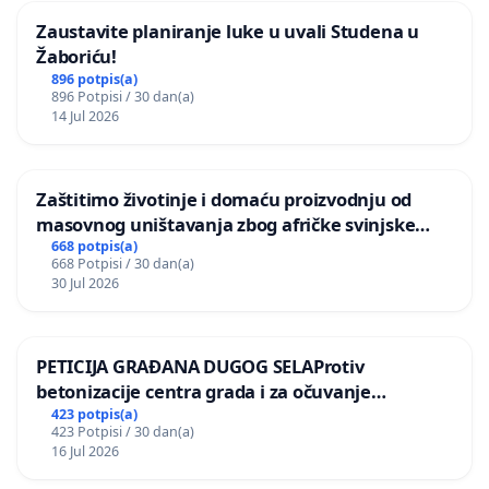
Zaustavite planiranje luke u uvali Studena u
Žaboriću!
896 potpis(a)
896 Potpisi / 30 dan(a)
14 Jul 2026
Zaštitimo životinje i domaću proizvodnju od
masovnog uništavanja zbog afričke svinjske
kuge
668 potpis(a)
668 Potpisi / 30 dan(a)
30 Jul 2026
PETICIJA GRAĐANA DUGOG SELAProtiv
betonizacije centra grada i za očuvanje
postojećih zelenih površina i odraslih stabala pri
423 potpis(a)
423 Potpisi / 30 dan(a)
donošenju izmjena urbanističkog plana
16 Jul 2026