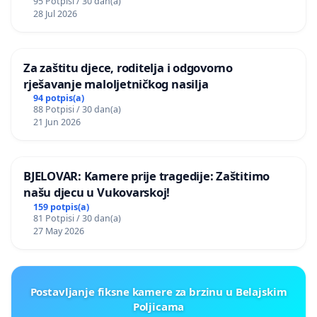
95 Potpisi / 30 dan(a)
28 Jul 2026
Za zaštitu djece, roditelja i odgovorno
rješavanje maloljetničkog nasilja
94 potpis(a)
88 Potpisi / 30 dan(a)
21 Jun 2026
BJELOVAR: Kamere prije tragedije: Zaštitimo
našu djecu u Vukovarskoj!
159 potpis(a)
81 Potpisi / 30 dan(a)
27 May 2026
Postavljanje fiksne kamere za brzinu u Belajskim
Poljicama