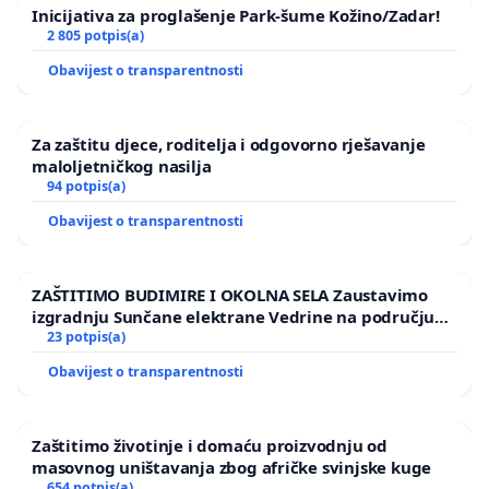
Inicijativa za proglašenje Park-šume Kožino/Zadar!
2 805 potpis(a)
Obavijest o transparentnosti
Za zaštitu djece, roditelja i odgovorno rješavanje
maloljetničkog nasilja
94 potpis(a)
Obavijest o transparentnosti
ZAŠTITIMO BUDIMIRE I OKOLNA SELA Zaustavimo
izgradnju Sunčane elektrane Vedrine na području
Ugljana
23 potpis(a)
Obavijest o transparentnosti
Zaštitimo životinje i domaću proizvodnju od
masovnog uništavanja zbog afričke svinjske kuge
654 potpis(a)