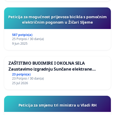
Peticija za mogućnost prijevoza bicikla s pomoćnim
električnim pogonom u Žičari Sljeme
587 potpis(a)
25 Potpisi / 30 dan(a)
9 Jun 2025
ZAŠTITIMO BUDIMIRE I OKOLNA SELA
Zaustavimo izgradnju Sunčane elektrane
Vedrine na području Ugljana
23 potpis(a)
23 Potpisi / 30 dan(a)
25 Jul 2026
Peticija za smjenu tri ministra u Vladi RH