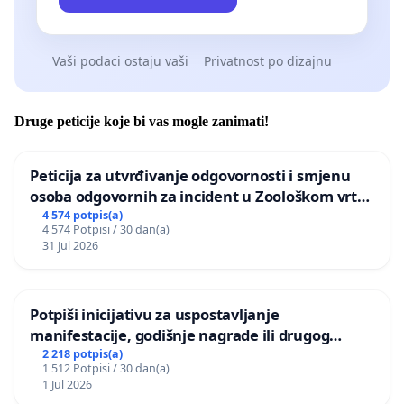
Vaši podaci ostaju vaši
Privatnost po dizajnu
Druge peticije koje bi vas mogle zanimati!
Peticija za utvrđivanje odgovornosti i smjenu
osoba odgovornih za incident u Zoološkom vrtu
Grada Zagreba
4 574 potpis(a)
4 574 Potpisi / 30 dan(a)
31 Jul 2026
Potpiši inicijativu za uspostavljanje
manifestacije, godišnje nagrade ili drugog
javnog događaja „Edin Avdić“ u Sarajevu
2 218 potpis(a)
1 512 Potpisi / 30 dan(a)
1 Jul 2026