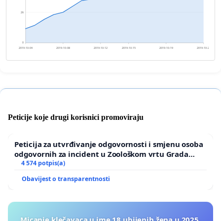
26
0
2019-10-04
2019-10-08
2019-10-12
2019-10-15
2019-10-19
2019-10-23
Peticije koje drugi korisnici promoviraju
Peticija za utvrđivanje odgovornosti i smjenu osoba
odgovornih za incident u Zoološkom vrtu Grada
Zagreba
4 574 potpis(a)
Obavijest o transparentnosti
Micanje klečavaca u ime 18 ubijenih žena u 2025.