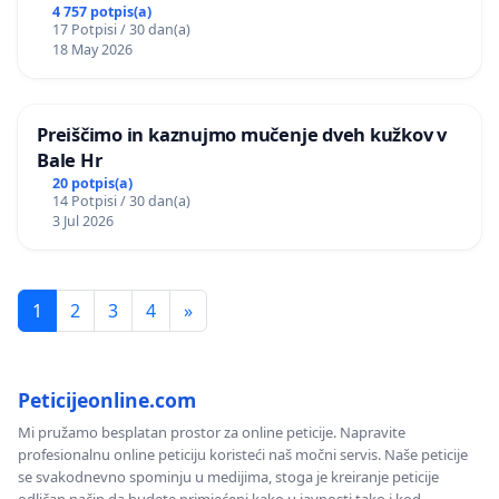
4 757 potpis(a)
17 Potpisi / 30 dan(a)
18 May 2026
Preiščimo in kaznujmo mučenje dveh kužkov v
Bale Hr
20 potpis(a)
14 Potpisi / 30 dan(a)
3 Jul 2026
1
2
3
4
»
Peticijeonline.com
Mi pružamo besplatan prostor za online peticije. Napravite
profesionalnu online peticiju koristeći naš močni servis. Naše peticije
se svakodnevno spominju u medijima, stoga je kreiranje peticije
odličan način da budete primjećeni kako u javnosti tako i kod