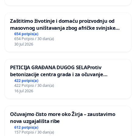
Zaštitimo životinje i domaću proizvodnju od
masovnog uništavanja zbog afričke svinjske
kuge
654 potpis(a)
654 Potpisi / 30 dan(a)
30 Jul 2026
PETICIJA GRAĐANA DUGOG SELAProtiv
betonizacije centra grada i za očuvanje
postojećih zelenih površina i odraslih stabala pri
422 potpis(a)
422 Potpisi / 30 dan(a)
donošenju izmjena urbanističkog plana
16 Jul 2026
Očuvajmo čisto more oko Žirja – zaustavimo
nova uzgajališta ribe
612 potpis(a)
157 Potpisi / 30 dan(a)