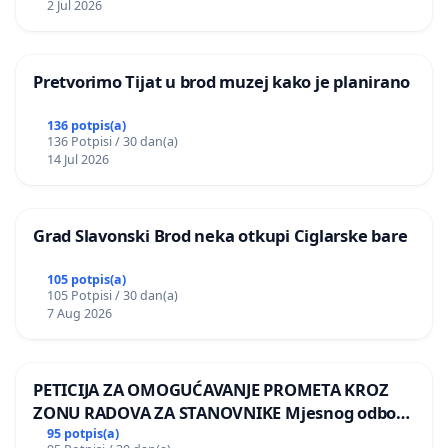
2 Jul 2026
Pretvorimo Tijat u brod muzej kako je planirano
136 potpis(a)
136 Potpisi / 30 dan(a)
14 Jul 2026
Grad Slavonski Brod neka otkupi Ciglarske bare
105 potpis(a)
105 Potpisi / 30 dan(a)
7 Aug 2026
PETICIJA ZA OMOGUĆAVANJE PROMETA KROZ
ZONU RADOVA ZA STANOVNIKE Mjesnog odbora
Kamensko i Lemić Brdo
95 potpis(a)