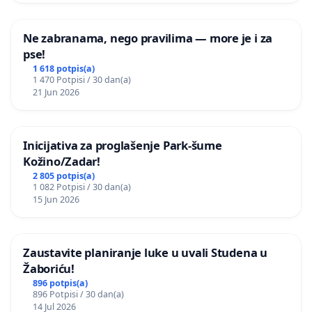
Ne zabranama, nego pravilima — more je i za
pse!
1 618 potpis(a)
1 470 Potpisi / 30 dan(a)
21 Jun 2026
Inicijativa za proglašenje Park-šume
Kožino/Zadar!
2 805 potpis(a)
1 082 Potpisi / 30 dan(a)
15 Jun 2026
Zaustavite planiranje luke u uvali Studena u
Žaboriću!
896 potpis(a)
896 Potpisi / 30 dan(a)
14 Jul 2026