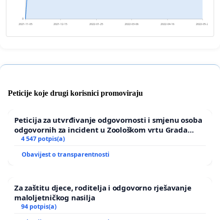
0
2021-11-05
2021-12-15
2022-01-25
2022-03-06
2022-04-16
2022-05-26
Peticije koje drugi korisnici promoviraju
Peticija za utvrđivanje odgovornosti i smjenu osoba
odgovornih za incident u Zoološkom vrtu Grada
Zagreba
4 547 potpis(a)
Obavijest o transparentnosti
Za zaštitu djece, roditelja i odgovorno rješavanje
maloljetničkog nasilja
94 potpis(a)