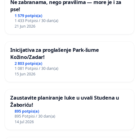
Ne zabranama, nego pravilima — more je i za
pse!
1 579 potpis(a)
1 433 Potpisi / 30 dan(a)
21 Jun 2026
Inicijativa za proglašenje Park-šume
Kožino/Zadar!
2 803 potpis(a)
1 081 Potpisi / 30 dan(a)
15 Jun 2026
Zaustavite planiranje luke u uvali Studena u
Žaboriću!
895 potpis(a)
895 Potpisi / 30 dan(a)
14 Jul 2026