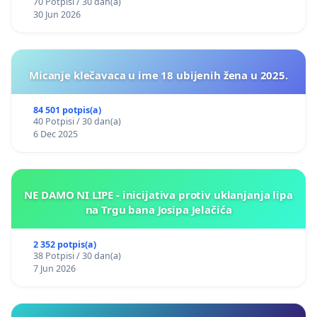
70 Potpisi / 30 dan(a)
30 Jun 2026
Micanje klečavaca u ime 18 ubijenih žena u 2025.
84 501 potpis(a)
40 Potpisi / 30 dan(a)
6 Dec 2025
NE DAMO NI LIPE - inicijativa protiv uklanjanja lipa
na Trgu bana Josipa Jelačića
2 352 potpis(a)
38 Potpisi / 30 dan(a)
7 Jun 2026