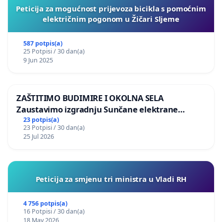
Peticija za mogućnost prijevoza bicikla s pomoćnim
električnim pogonom u Žičari Sljeme
587 potpis(a)
25 Potpisi / 30 dan(a)
9 Jun 2025
ZAŠTITIMO BUDIMIRE I OKOLNA SELA
Zaustavimo izgradnju Sunčane elektrane
Vedrine na području Ugljana
23 potpis(a)
23 Potpisi / 30 dan(a)
25 Jul 2026
Peticija za smjenu tri ministra u Vladi RH
4 756 potpis(a)
16 Potpisi / 30 dan(a)
18 May 2026