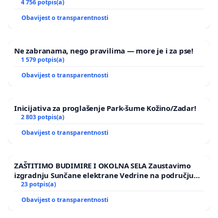
4 756 potpis(a)
Obavijest o transparentnosti
Ne zabranama, nego pravilima — more je i za pse!
1 579 potpis(a)
Obavijest o transparentnosti
Inicijativa za proglašenje Park-šume Kožino/Zadar!
2 803 potpis(a)
Obavijest o transparentnosti
ZAŠTITIMO BUDIMIRE I OKOLNA SELA Zaustavimo
izgradnju Sunčane elektrane Vedrine na području
Ugljana
23 potpis(a)
Obavijest o transparentnosti