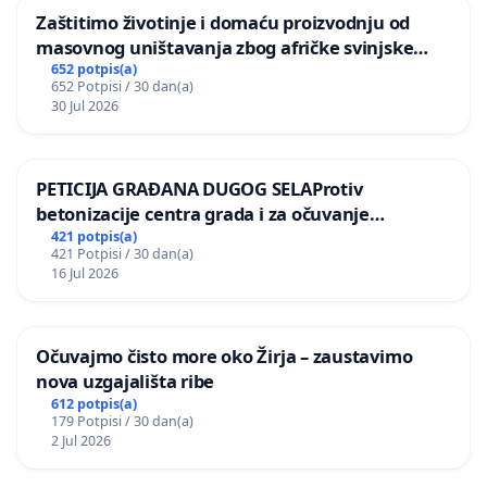
Zaštitimo životinje i domaću proizvodnju od
masovnog uništavanja zbog afričke svinjske
kuge
652 potpis(a)
652 Potpisi / 30 dan(a)
30 Jul 2026
PETICIJA GRAĐANA DUGOG SELAProtiv
betonizacije centra grada i za očuvanje
postojećih zelenih površina i odraslih stabala pri
421 potpis(a)
421 Potpisi / 30 dan(a)
donošenju izmjena urbanističkog plana
16 Jul 2026
Očuvajmo čisto more oko Žirja – zaustavimo
nova uzgajališta ribe
612 potpis(a)
179 Potpisi / 30 dan(a)
2 Jul 2026