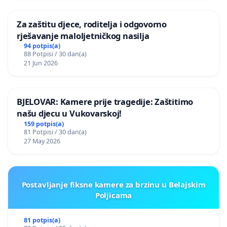
Za zaštitu djece, roditelja i odgovorno
rješavanje maloljetničkog nasilja
94 potpis(a)
88 Potpisi / 30 dan(a)
21 Jun 2026
BJELOVAR: Kamere prije tragedije: Zaštitimo
našu djecu u Vukovarskoj!
159 potpis(a)
81 Potpisi / 30 dan(a)
27 May 2026
Postavljanje fiksne kamere za brzinu u Belajskim
Poljicama
81 potpis(a)