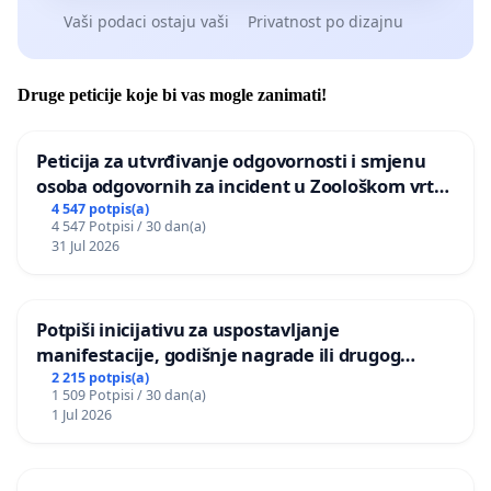
Vaši podaci ostaju vaši
Privatnost po dizajnu
Druge peticije koje bi vas mogle zanimati!
Peticija za utvrđivanje odgovornosti i smjenu
osoba odgovornih za incident u Zoološkom vrtu
Grada Zagreba
4 547 potpis(a)
4 547 Potpisi / 30 dan(a)
31 Jul 2026
Potpiši inicijativu za uspostavljanje
manifestacije, godišnje nagrade ili drugog
javnog događaja „Edin Avdić“ u Sarajevu
2 215 potpis(a)
1 509 Potpisi / 30 dan(a)
1 Jul 2026