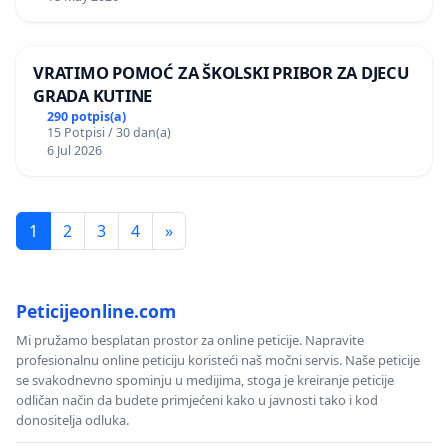
VRATIMO POMOĆ ZA ŠKOLSKI PRIBOR ZA DJECU
GRADA KUTINE
290 potpis(a)
15 Potpisi / 30 dan(a)
6 Jul 2026
1
2
3
4
»
Peticijeonline.com
Mi pružamo besplatan prostor za online peticije. Napravite
profesionalnu online peticiju koristeći naš močni servis. Naše peticije
se svakodnevno spominju u medijima, stoga je kreiranje peticije
odličan način da budete primjećeni kako u javnosti tako i kod
donositelja odluka.