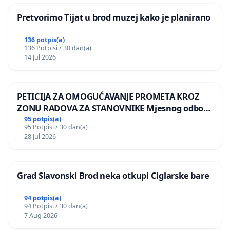
Pretvorimo Tijat u brod muzej kako je planirano
136 potpis(a)
136 Potpisi / 30 dan(a)
14 Jul 2026
PETICIJA ZA OMOGUĆAVANJE PROMETA KROZ
ZONU RADOVA ZA STANOVNIKE Mjesnog odbora
Kamensko i Lemić Brdo
95 potpis(a)
95 Potpisi / 30 dan(a)
28 Jul 2026
Grad Slavonski Brod neka otkupi Ciglarske bare
94 potpis(a)
94 Potpisi / 30 dan(a)
7 Aug 2026