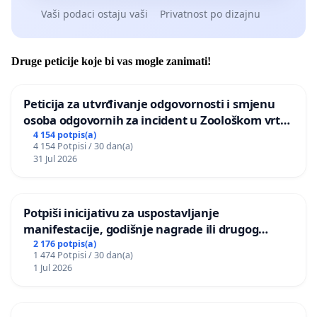
Vaši podaci ostaju vaši
Privatnost po dizajnu
Druge peticije koje bi vas mogle zanimati!
Peticija za utvrđivanje odgovornosti i smjenu
osoba odgovornih za incident u Zoološkom vrtu
Grada Zagreba
4 154 potpis(a)
4 154 Potpisi / 30 dan(a)
31 Jul 2026
Potpiši inicijativu za uspostavljanje
manifestacije, godišnje nagrade ili drugog
javnog događaja „Edin Avdić“ u Sarajevu
2 176 potpis(a)
1 474 Potpisi / 30 dan(a)
1 Jul 2026