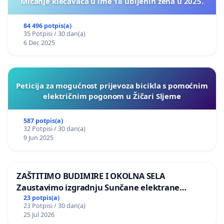
Micanje klečavaca u ime 18 ubijenih žena u 2025.
84 496 potpis(a)
35 Potpisi / 30 dan(a)
6 Dec 2025
Peticija za mogućnost prijevoza bicikla s pomoćnim
električnim pogonom u Žičari Sljeme
587 potpis(a)
32 Potpisi / 30 dan(a)
9 Jun 2025
ZAŠTITIMO BUDIMIRE I OKOLNA SELA
Zaustavimo izgradnju Sunčane elektrane
Vedrine na području Ugljana
23 potpis(a)
23 Potpisi / 30 dan(a)
25 Jul 2026