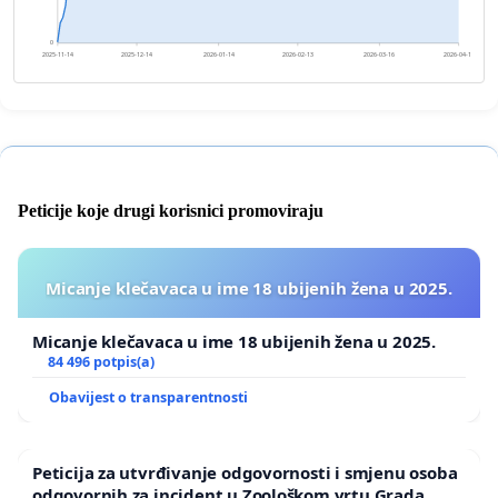
0
2025-11-14
2025-12-14
2026-01-14
2026-02-13
2026-03-16
2026-04-15
Peticije koje drugi korisnici promoviraju
Micanje klečavaca u ime 18 ubijenih žena u 2025.
Micanje klečavaca u ime 18 ubijenih žena u 2025.
84 496 potpis(a)
Obavijest o transparentnosti
Peticija za utvrđivanje odgovornosti i smjenu osoba
odgovornih za incident u Zoološkom vrtu Grada