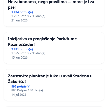
Ne zabranama, nego pravilima — more je i za
pse!
1 424 potpis(a)
1 297 Potpisi / 30 dan(a)
21 Jun 2026
Inicijativa za proglašenje Park-šume
Kožino/Zadar!
2 781 potpis(a)
1 075 Potpisi / 30 dan(a)
15 Jun 2026
Zaustavite planiranje luke u uvali Studena u
Žaboriću!
895 potpis(a)
895 Potpisi / 30 dan(a)
14 Jul 2026