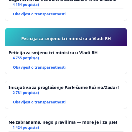
Zagreba
4 154 potpis(a)
Obavijest o transparentnosti
Peticija za smjenu tri ministra u Vladi RH
Peticija za smjenu tri ministra u Vladi RH
4 755 potpis(a)
Obavijest o transparentnosti
Inicijativa za proglašenje Park-šume Kožino/Zadar!
2 781 potpis(a)
Obavijest o transparentnosti
Ne zabranama, nego pravilima — more je i za pse!
1 424 potpis(a)