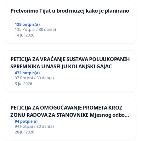
Pretvorimo Tijat u brod muzej kako je planirano
135 potpis(a)
135 Potpisi / 30 dan(a)
14 Jul 2026
PETICIJA ZA VRAĆANJE SUSTAVA POLUUKOPANIH
SPREMNIKA U NASELJU KOLANJSKI GAJAC
472 potpis(a)
97 Potpisi / 30 dan(a)
3 Jul 2026
PETICIJA ZA OMOGUĆAVANJE PROMETA KROZ
ZONU RADOVA ZA STANOVNIKE Mjesnog odbora
Kamensko i Lemić Brdo
94 potpis(a)
94 Potpisi / 30 dan(a)
28 Jul 2026