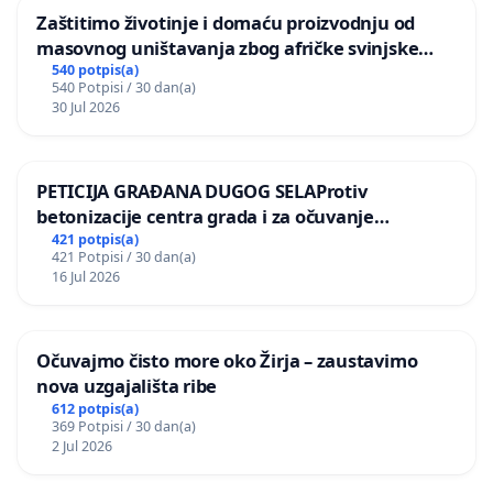
Zaštitimo životinje i domaću proizvodnju od
masovnog uništavanja zbog afričke svinjske
kuge
540 potpis(a)
540 Potpisi / 30 dan(a)
30 Jul 2026
PETICIJA GRAĐANA DUGOG SELAProtiv
betonizacije centra grada i za očuvanje
postojećih zelenih površina i odraslih stabala pri
421 potpis(a)
421 Potpisi / 30 dan(a)
donošenju izmjena urbanističkog plana
16 Jul 2026
Očuvajmo čisto more oko Žirja – zaustavimo
nova uzgajališta ribe
612 potpis(a)
369 Potpisi / 30 dan(a)
2 Jul 2026