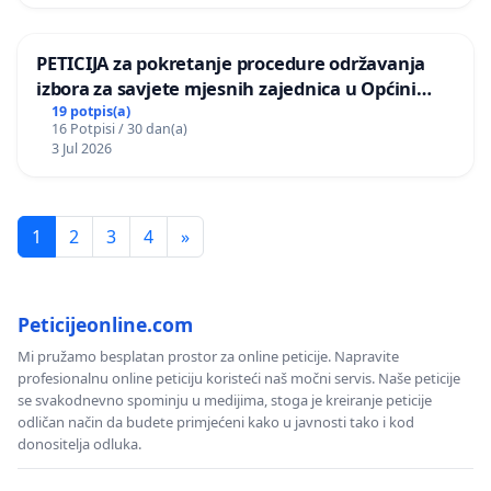
PETICIJA za pokretanje procedure održavanja
izbora za savjete mjesnih zajednica u Općini
Bugojno
19 potpis(a)
16 Potpisi / 30 dan(a)
3 Jul 2026
1
2
3
4
»
Peticijeonline.com
Mi pružamo besplatan prostor za online peticije. Napravite
profesionalnu online peticiju koristeći naš močni servis. Naše peticije
se svakodnevno spominju u medijima, stoga je kreiranje peticije
odličan način da budete primjećeni kako u javnosti tako i kod
donositelja odluka.