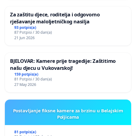
Za zaštitu djece, roditelja i odgovorno
rješavanje maloljetničkog nasilja
93 potpis(a)
87 Potpisi / 30 dan(a)
21 Jun 2026
BJELOVAR: Kamere prije tragedije: Zaštitimo
našu djecu u Vukovarskoj!
159 potpis(a)
81 Potpisi / 30 dan(a)
27 May 2026
Postavljanje fiksne kamere za brzinu u Belajskim
Poljicama
81 potpis(a)