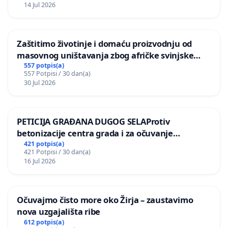
14 Jul 2026
Zaštitimo životinje i domaću proizvodnju od
masovnog uništavanja zbog afričke svinjske
kuge
557 potpis(a)
557 Potpisi / 30 dan(a)
30 Jul 2026
PETICIJA GRAĐANA DUGOG SELAProtiv
betonizacije centra grada i za očuvanje
postojećih zelenih površina i odraslih stabala pri
421 potpis(a)
421 Potpisi / 30 dan(a)
donošenju izmjena urbanističkog plana
16 Jul 2026
Očuvajmo čisto more oko Žirja – zaustavimo
nova uzgajališta ribe
612 potpis(a)