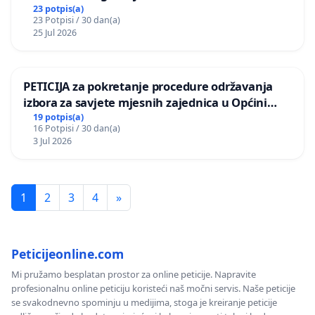
Vedrine na području Ugljana
23 potpis(a)
23 Potpisi / 30 dan(a)
25 Jul 2026
PETICIJA za pokretanje procedure održavanja
izbora za savjete mjesnih zajednica u Općini
Bugojno
19 potpis(a)
16 Potpisi / 30 dan(a)
3 Jul 2026
1
2
3
4
»
Peticijeonline.com
Mi pružamo besplatan prostor za online peticije. Napravite
profesionalnu online peticiju koristeći naš močni servis. Naše peticije
se svakodnevno spominju u medijima, stoga je kreiranje peticije