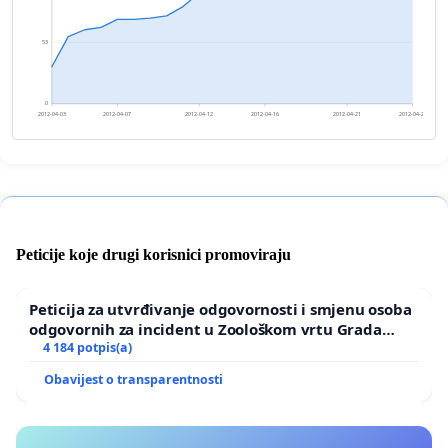
53
0
2012-04-03
2012-04-07
2012-04-12
2012-04-16
2012-04-21
2012-04-25
Peticije koje drugi korisnici promoviraju
Peticija za utvrđivanje odgovornosti i smjenu osoba
odgovornih za incident u Zoološkom vrtu Grada
Zagreba
4 184 potpis(a)
Obavijest o transparentnosti