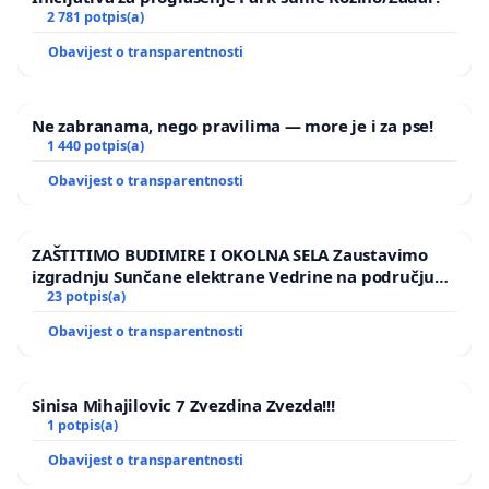
2 781 potpis(a)
Obavijest o transparentnosti
Ne zabranama, nego pravilima — more je i za pse!
1 440 potpis(a)
Obavijest o transparentnosti
ZAŠTITIMO BUDIMIRE I OKOLNA SELA Zaustavimo
izgradnju Sunčane elektrane Vedrine na području
Ugljana
23 potpis(a)
Obavijest o transparentnosti
Sinisa Mihajilovic 7 Zvezdina Zvezda!!!
1 potpis(a)
Obavijest o transparentnosti