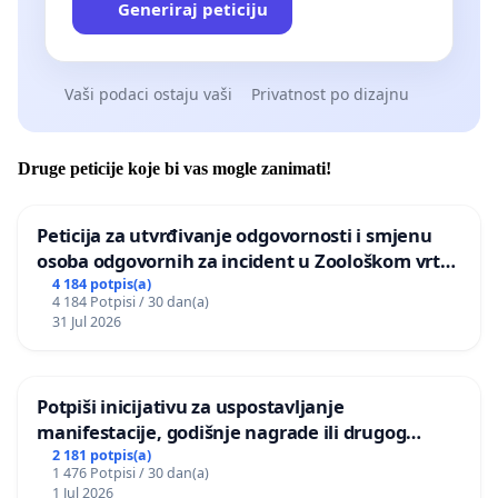
Generiraj peticiju
Vaši podaci ostaju vaši
Privatnost po dizajnu
Druge peticije koje bi vas mogle zanimati!
Peticija za utvrđivanje odgovornosti i smjenu
osoba odgovornih za incident u Zoološkom vrtu
Grada Zagreba
4 184 potpis(a)
4 184 Potpisi / 30 dan(a)
31 Jul 2026
Potpiši inicijativu za uspostavljanje
manifestacije, godišnje nagrade ili drugog
javnog događaja „Edin Avdić“ u Sarajevu
2 181 potpis(a)
1 476 Potpisi / 30 dan(a)
1 Jul 2026