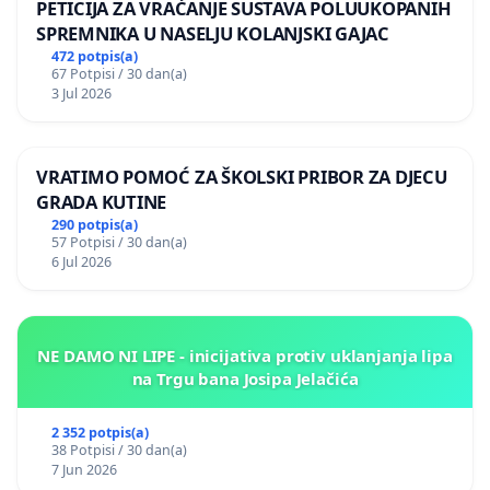
PETICIJA ZA VRAĆANJE SUSTAVA POLUUKOPANIH
SPREMNIKA U NASELJU KOLANJSKI GAJAC
472 potpis(a)
67 Potpisi / 30 dan(a)
3 Jul 2026
VRATIMO POMOĆ ZA ŠKOLSKI PRIBOR ZA DJECU
GRADA KUTINE
290 potpis(a)
57 Potpisi / 30 dan(a)
6 Jul 2026
NE DAMO NI LIPE - inicijativa protiv uklanjanja lipa
na Trgu bana Josipa Jelačića
2 352 potpis(a)
38 Potpisi / 30 dan(a)
7 Jun 2026