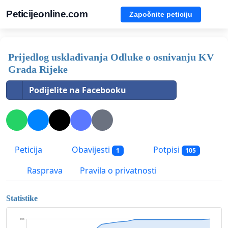
Peticijeonline.com
Započnite peticiju
Prijedlog usklađivanja Odluke o osnivanju KV
Grada Rijeke
Podijelite na Facebooku
Peticija
Obavijesti
Potpisi
1
105
Rasprava
Pravila o privatnosti
Statistike
105