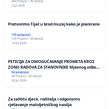
354 Potpisi / 30 dan(a)
2 Jul 2026
Pretvorimo Tijat u brod muzej kako je planirano
135 potpis(a)
135 Potpisi / 30 dan(a)
14 Jul 2026
PETICIJA ZA OMOGUĆAVANJE PROMETA KROZ
ZONU RADOVA ZA STANOVNIKE Mjesnog odbora
Kamensko i Lemić Brdo
94 potpis(a)
94 Potpisi / 30 dan(a)
28 Jul 2026
Za zaštitu djece, roditelja i odgovorno
rješavanje maloljetničkog nasilja