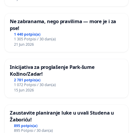
Ne zabranama, nego pravilima — more je i za
pse!
1 440 potpis(a)
1 305 Potpisi / 30 dan(a)
21 Jun 2026
Inicijativa za proglašenje Park-šume
Kožino/Zadar!
2 781 potpis(a)
1 072 Potpisi / 30 dan(a)
15 Jun 2026
Zaustavite planiranje luke u uvali Studena u
Žaboriću!
895 potpis(a)
895 Potpisi / 30 dan(a)