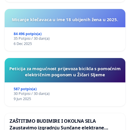
Micanje klečavaca u ime 18 ubijenih žena u 2025.
84 496 potpis(a)
35 Potpisi / 30 dan(a)
6 Dec 2025
Peticija za mogućnost prijevoza bicikla s pomoćnim
električnim pogonom u Žičari Sljeme
587 potpis(a)
30 Potpisi / 30 dan(a)
9 Jun 2025
ZAŠTITIMO BUDIMIRE I OKOLNA SELA
Zaustavimo izgradnju Sunčane elektrane