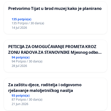
Pretvorimo Tijat u brod muzej kako je planirano
135 potpis(a)
135 Potpisi / 30 dan(a)
14 Jul 2026
PETICIJA ZA OMOGUĆAVANJE PROMETA KROZ
ZONU RADOVA ZA STANOVNIKE Mjesnog odbora
Kamensko i Lemić Brdo
94 potpis(a)
94 Potpisi / 30 dan(a)
28 Jul 2026
Za zaštitu djece, roditelja i odgovorno
rješavanje maloljetničkog nasilja
93 potpis(a)
87 Potpisi / 30 dan(a)
21 Jun 2026