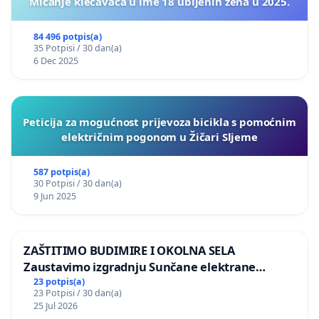
Micanje klečavaca u ime 18 ubijenih žena u 2025.
84 496 potpis(a)
35 Potpisi / 30 dan(a)
6 Dec 2025
Peticija za mogućnost prijevoza bicikla s pomoćnim
električnim pogonom u Žičari Sljeme
587 potpis(a)
30 Potpisi / 30 dan(a)
9 Jun 2025
ZAŠTITIMO BUDIMIRE I OKOLNA SELA
Zaustavimo izgradnju Sunčane elektrane
Vedrine na području Ugljana
23 potpis(a)
23 Potpisi / 30 dan(a)
25 Jul 2026