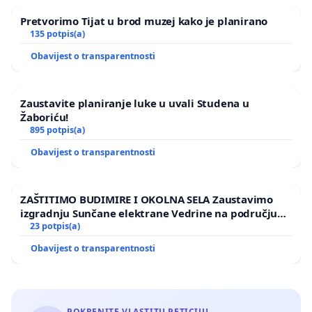
Pretvorimo Tijat u brod muzej kako je planirano
135 potpis(a)
Obavijest o transparentnosti
Zaustavite planiranje luke u uvali Studena u
Žaboriću!
895 potpis(a)
Obavijest o transparentnosti
ZAŠTITIMO BUDIMIRE I OKOLNA SELA Zaustavimo
izgradnju Sunčane elektrane Vedrine na području
Ugljana
23 potpis(a)
Obavijest o transparentnosti
POKRENITE VLASTITU PETICIJU