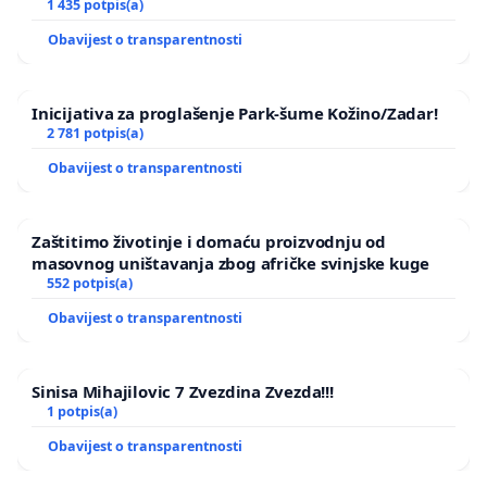
1 435 potpis(a)
Obavijest o transparentnosti
Inicijativa za proglašenje Park-šume Kožino/Zadar!
2 781 potpis(a)
Obavijest o transparentnosti
Zaštitimo životinje i domaću proizvodnju od
masovnog uništavanja zbog afričke svinjske kuge
552 potpis(a)
Obavijest o transparentnosti
Sinisa Mihajilovic 7 Zvezdina Zvezda!!!
1 potpis(a)
Obavijest o transparentnosti