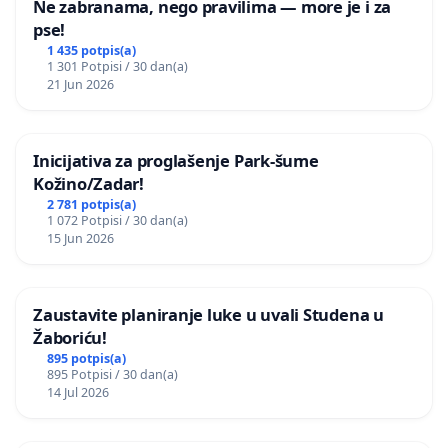
Ne zabranama, nego pravilima — more je i za
pse!
1 435 potpis(a)
1 301 Potpisi / 30 dan(a)
21 Jun 2026
Inicijativa za proglašenje Park-šume
Kožino/Zadar!
2 781 potpis(a)
1 072 Potpisi / 30 dan(a)
15 Jun 2026
Zaustavite planiranje luke u uvali Studena u
Žaboriću!
895 potpis(a)
895 Potpisi / 30 dan(a)
14 Jul 2026