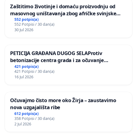
Zaštitimo životinje i domaću proizvodnju od
masovnog uništavanja zbog afričke svinjske
kuge
552 potpis(a)
552 Potpisi / 30 dan(a)
30 Jul 2026
PETICIJA GRAĐANA DUGOG SELAProtiv
betonizacije centra grada i za očuvanje
postojećih zelenih površina i odraslih stabala pri
421 potpis(a)
421 Potpisi / 30 dan(a)
donošenju izmjena urbanističkog plana
16 Jul 2026
Očuvajmo čisto more oko Žirja – zaustavimo
nova uzgajališta ribe
612 potpis(a)
358 Potpisi / 30 dan(a)
2 Jul 2026