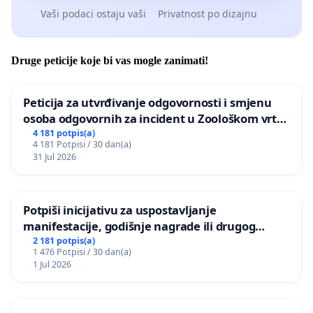
Vaši podaci ostaju vaši
Privatnost po dizajnu
Druge peticije koje bi vas mogle zanimati!
Peticija za utvrđivanje odgovornosti i smjenu
osoba odgovornih za incident u Zoološkom vrtu
Grada Zagreba
4 181 potpis(a)
4 181 Potpisi / 30 dan(a)
31 Jul 2026
Potpiši inicijativu za uspostavljanje
manifestacije, godišnje nagrade ili drugog
javnog događaja „Edin Avdić“ u Sarajevu
2 181 potpis(a)
1 476 Potpisi / 30 dan(a)
1 Jul 2026