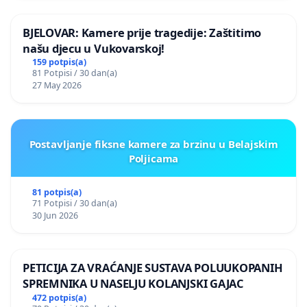
BJELOVAR: Kamere prije tragedije: Zaštitimo
našu djecu u Vukovarskoj!
159 potpis(a)
81 Potpisi / 30 dan(a)
27 May 2026
Postavljanje fiksne kamere za brzinu u Belajskim
Poljicama
81 potpis(a)
71 Potpisi / 30 dan(a)
30 Jun 2026
PETICIJA ZA VRAĆANJE SUSTAVA POLUUKOPANIH
SPREMNIKA U NASELJU KOLANJSKI GAJAC
472 potpis(a)