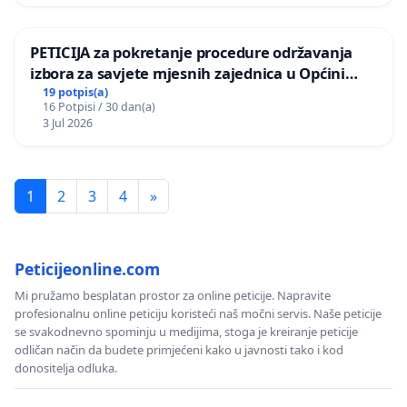
PETICIJA za pokretanje procedure održavanja
izbora za savjete mjesnih zajednica u Općini
Bugojno
19 potpis(a)
16 Potpisi / 30 dan(a)
3 Jul 2026
1
2
3
4
»
Peticijeonline.com
Mi pružamo besplatan prostor za online peticije. Napravite
profesionalnu online peticiju koristeći naš močni servis. Naše peticije
se svakodnevno spominju u medijima, stoga je kreiranje peticije
odličan način da budete primjećeni kako u javnosti tako i kod
donositelja odluka.