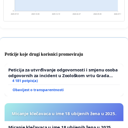
0
2025-07-31
2025-10-09
2025-12-19
2026-02-27
2026-05-09
2026-07-18
Peticije koje drugi korisnici promoviraju
Peticija za utvrđivanje odgovornosti i smjenu osoba
odgovornih za incident u Zoološkom vrtu Grada
Zagreba
4 181 potpis(a)
Obavijest o transparentnosti
Micanje klečavaca u ime 18 ubijenih žena u 2025.
Micanje klečavaca u ime 18 ubijenih žena u 2025.