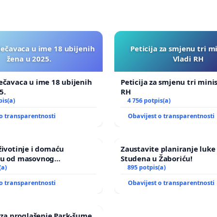
lečavaca u ime 18 ubijenih
Peticija za smjenu tri m
žena u 2025.
Vladi RH
ečavaca u ime 18 ubijenih
Peticija za smjenu tri mini
5.
RH
pis(a)
4 756 potpis(a)
o transparentnosti
Obavijest o transparentnosti
životinje i domaću
Zaustavite planiranje luke 
ju od masovnog
Studena u Žaboriću!
a zbog afričke svinjske
(a)
895 potpis(a)
o transparentnosti
Obavijest o transparentnosti
a za proglašenje Park-šume