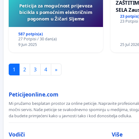
ZAŠTITI
Peticija za mogućnost prijevoza
SELA Zau
bicikla s pomoćnim električnim
Sunčane 
23 potpis(
pogonom u Žičari Sljeme
23 Potpisi
području
587 potpis(a)
27 Potpisi / 30 dan(a)
9 Jun 2025
25 Jul 202
1
2
3
4
»
Peticijeonline.com
Mi pružamo besplatan prostor za online peticije. Napravite profesionaln
močni servis. Naše peticije se svakodnevno spominju u medijima, stoga j
da budete primjećeni kako u javnosti tako i kod donositelja odluka.
Vodiči
Više