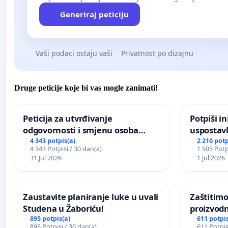
Generiraj peticiju
Vaši podaci ostaju vaši
Privatnost po dizajnu
Druge peticije koje bi vas mogle zanimati!
Peticija za utvrđivanje
Potpiši in
odgovornosti i smjenu osoba
uspostavl
odgovornih za incident u
godišnje 
4 343 potpis(a)
2 210 potp
4 343 Potpisi / 30 dan(a)
1 505 Potp
Zoološkom vrtu Grada Zagreba
javnog do
31 Jul 2026
1 Jul 2026
Sarajevu
Zaustavite planiranje luke u uvali
Zaštitimo
Studena u Žaboriću!
proizvod
uništavan
895 potpis(a)
611 potpis
895 Potpisi / 30 dan(a)
611 Potpis