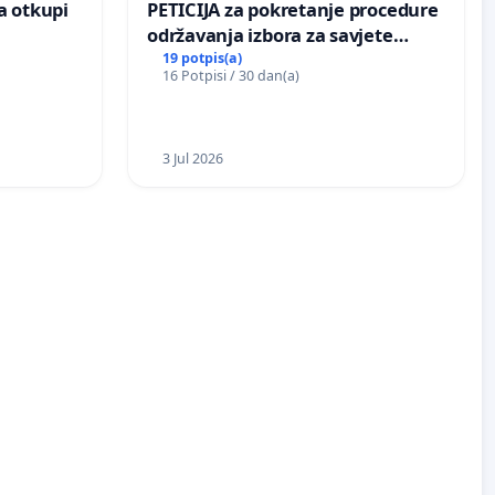
a otkupi
PETICIJA za pokretanje procedure
održavanja izbora za savjete
mjesnih zajednica u Općini
19 potpis(a)
16 Potpisi / 30 dan(a)
Bugojno
3 Jul 2026