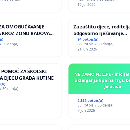
zelenih površina i odrasl
6
16 Jul 2026
pri donošenju izmjena
urbanističkog plana
A ZA OMOGUĆAVANJE
Za zaštitu djece, roditelja
 KROZ ZONU RADOVA
odgovorno rješavanje
VNIKE Mjesnog odbora
maloljetničkog nasilja
a)
94 potpis(a)
 / 30 dan(a)
88 Potpisi / 30 dan(a)
 i Lemić Brdo
6
21 Jun 2026
 POMOĆ ZA ŠKOLSKI
NE DAMO NI LIPE - inicijat
A DJECU GRADA KUTINE
uklanjanja lipa na Trgu b
(a)
Jelačića
 / 30 dan(a)
2 352 potpis(a)
38 Potpisi / 30 dan(a)
7 Jun 2026