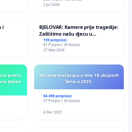
ih stabala
2 Jul 2026
 i
BJELOVAR: Kamere prije tragedije:
Zaštitimo našu djecu u
Vukovarskoj!
159 potpis(a)
81 Potpisi / 30 dan(a)
27 May 2026
iva protiv
Micanje klečavaca u ime 18 ubijenih
ana Josipa
žena u 2025.
84 498 potpis(a)
37 Potpisi / 30 dan(a)
6 Dec 2025