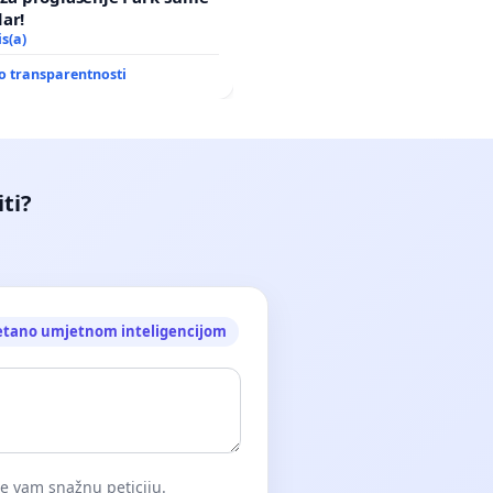
ar!
is(a)
o transparentnosti
iti?
etano umjetnom inteligencijom
će vam snažnu peticiju.