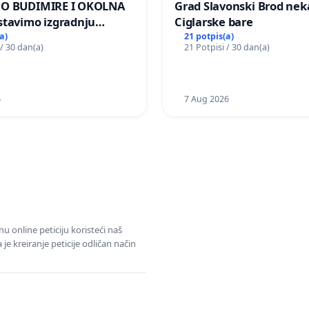
MO BUDIMIRE I OKOLNA
Grad Slavonski Brod nek
stavimo izgradnju
Ciglarske bare
elektrane Vedrine na
a)
21 potpis(a)
 / 30 dan(a)
21 Potpisi / 30 dan(a)
 Ugljana
6
7 Aug 2026
u online peticiju koristeći naš
e kreiranje peticije odličan način