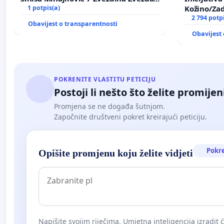
1 potpis(a)
Kožino/Zad
2 794 potp
Obavijest o transparentnosti
Obavijest 
POKRENITE VLASTITU PETICIJU
Postoji li nešto što želite promijen
Promjena se ne događa šutnjom.
Započnite društveni pokret kreirajući peticiju.
Pokr
Opišite promjenu koju želite vidjeti
Napišite svojim riječima. Umjetna inteligencija izradit 