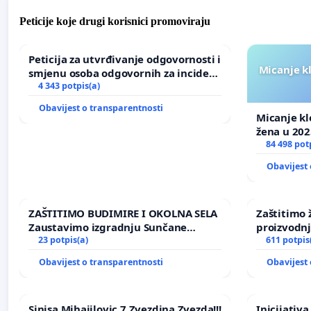
Peticije koje drugi korisnici promoviraju
Peticija za utvrđivanje odgovornosti i
Micanje k
smjenu osoba odgovornih za incident
u Zoološkom vrtu Grada Zagreba
4 343 potpis(a)
Obavijest o transparentnosti
Micanje kl
žena u 202
84 498 pot
Obavijest 
ZAŠTITIMO BUDIMIRE I OKOLNA SELA
Zaštitimo 
Zaustavimo izgradnju Sunčane
proizvodn
elektrane Vedrine na području
23 potpis(a)
uništavanj
611 potpis
Ugljana
kuge
Obavijest o transparentnosti
Obavijest 
Sinisa Mihajilovic 7 Zvezdina Zvezda!!!
Inicijativ