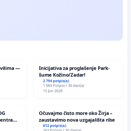
vilima —
Inicijativa za proglašenje Park-
šume Kožino/Zadar!
2 794 potpis(a)
1 083 Potpisi / 30 dan(a)
15 Jun 2026
OG
Očuvajmo čisto more oko Žirja –
centra
zaustavimo nova uzgajališta ribe
ojećih
612 potpis(a)
263 Potpisi / 30 dan(a)