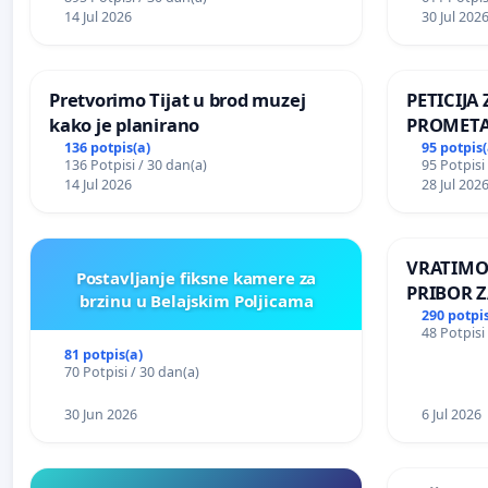
kuge
14 Jul 2026
30 Jul 202
Pretvorimo Tijat u brod muzej
PETICIJ
kako je planirano
PROMETA
ZA STANO
136 potpis(a)
95 potpis(
136 Potpisi / 30 dan(a)
95 Potpisi
Kamensko
14 Jul 2026
28 Jul 202
VRATIMO
Postavljanje fiksne kamere za
PRIBOR Z
brzinu u Belajskim Poljicama
290 potpis
48 Potpisi
81 potpis(a)
70 Potpisi / 30 dan(a)
30 Jun 2026
6 Jul 2026