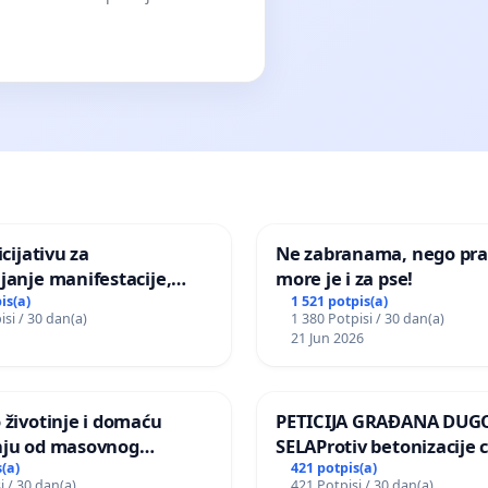
icijativu za
Ne zabranama, nego pra
janje manifestacije,
more je i za pse!
nagrade ili drugog
is(a)
1 521 potpis(a)
isi / 30 dan(a)
1 380 Potpisi / 30 dan(a)
gađaja „Edin Avdić“ u
21 Jun 2026
 životinje i domaću
PETICIJA GRAĐANA DUG
nju od masovnog
SELAProtiv betonizacije 
ja zbog afričke svinjske
grada i za očuvanje post
(a)
421 potpis(a)
i / 30 dan(a)
421 Potpisi / 30 dan(a)