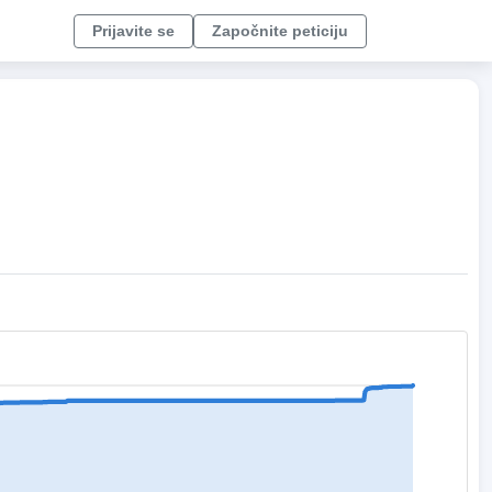
Prijavite se
Započnite peticiju