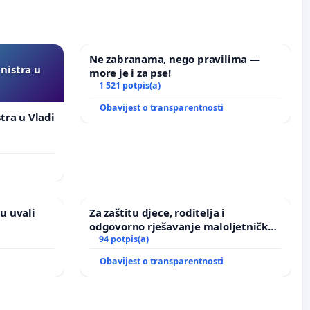
Ne zabranama, nego pravilima —
inistra u
more je i za pse!
1 521 potpis(a)
Obavijest o transparentnosti
stra u Vladi
u uvali
Za zaštitu djece, roditelja i
odgovorno rješavanje maloljetničkog
nasilja
94 potpis(a)
Obavijest o transparentnosti