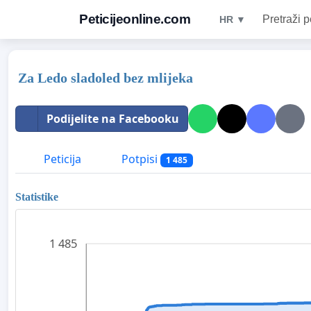
Peticijeonline.com
Pretraži p
HR ▼
Za Ledo sladoled bez mlijeka
Podijelite na Facebooku
Peticija
Potpisi
1 485
Statistike
1 485