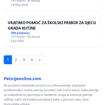
16 Potpisi / 30 dan(a)
18 May 2026
VRATIMO POMOĆ ZA ŠKOLSKI PRIBOR ZA DJECU
GRADA KUTINE
290 potpis(a)
15 Potpisi / 30 dan(a)
6 Jul 2026
1
2
3
4
»
Peticijeonline.com
Mi pružamo besplatan prostor za online peticije. Napravite
profesionalnu online peticiju koristeći naš močni servis. Naše peticije
se svakodnevno spominju u medijima, stoga je kreiranje peticije
odličan način da budete primjećeni kako u javnosti tako i kod
donositelja odluka.