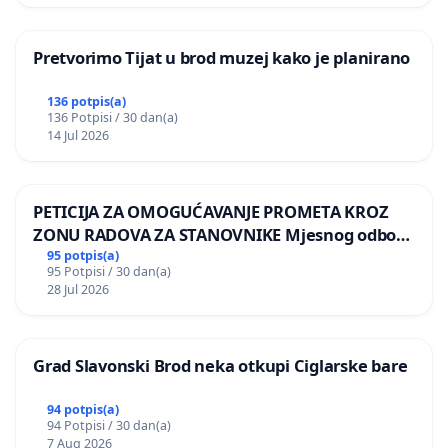
Pretvorimo Tijat u brod muzej kako je planirano
136 potpis(a)
136 Potpisi / 30 dan(a)
14 Jul 2026
PETICIJA ZA OMOGUĆAVANJE PROMETA KROZ
ZONU RADOVA ZA STANOVNIKE Mjesnog odbora
Kamensko i Lemić Brdo
95 potpis(a)
95 Potpisi / 30 dan(a)
28 Jul 2026
Grad Slavonski Brod neka otkupi Ciglarske bare
94 potpis(a)
94 Potpisi / 30 dan(a)
7 Aug 2026