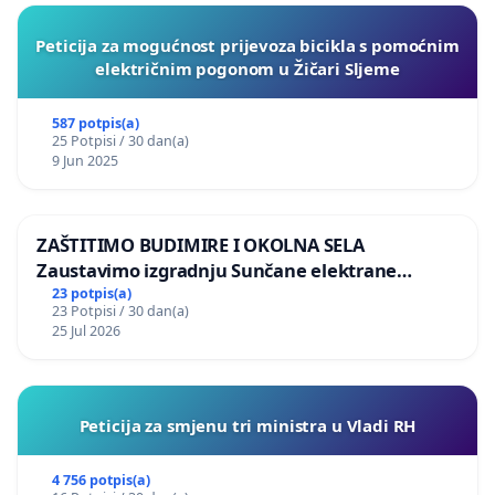
Peticija za mogućnost prijevoza bicikla s pomoćnim
električnim pogonom u Žičari Sljeme
587 potpis(a)
25 Potpisi / 30 dan(a)
9 Jun 2025
ZAŠTITIMO BUDIMIRE I OKOLNA SELA
Zaustavimo izgradnju Sunčane elektrane
Vedrine na području Ugljana
23 potpis(a)
23 Potpisi / 30 dan(a)
25 Jul 2026
Peticija za smjenu tri ministra u Vladi RH
4 756 potpis(a)