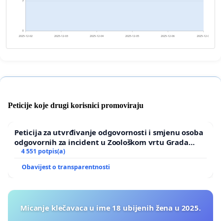
7
0
2025-12-02
2025-12-03
2025-12-04
2025-12-05
2025-12-06
2025-12-07
Peticije koje drugi korisnici promoviraju
Peticija za utvrđivanje odgovornosti i smjenu osoba
odgovornih za incident u Zoološkom vrtu Grada
Zagreba
4 551 potpis(a)
Obavijest o transparentnosti
Micanje klečavaca u ime 18 ubijenih žena u 2025.