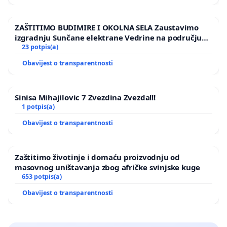
ZAŠTITIMO BUDIMIRE I OKOLNA SELA Zaustavimo
izgradnju Sunčane elektrane Vedrine na području
Ugljana
23 potpis(a)
Obavijest o transparentnosti
Sinisa Mihajilovic 7 Zvezdina Zvezda!!!
1 potpis(a)
Obavijest o transparentnosti
Zaštitimo životinje i domaću proizvodnju od
masovnog uništavanja zbog afričke svinjske kuge
653 potpis(a)
Obavijest o transparentnosti