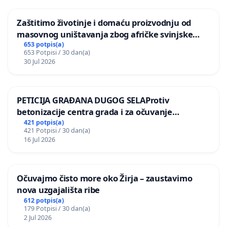
Zaštitimo životinje i domaću proizvodnju od
masovnog uništavanja zbog afričke svinjske
kuge
653 potpis(a)
653 Potpisi / 30 dan(a)
30 Jul 2026
PETICIJA GRAĐANA DUGOG SELAProtiv
betonizacije centra grada i za očuvanje
postojećih zelenih površina i odraslih stabala pri
421 potpis(a)
421 Potpisi / 30 dan(a)
donošenju izmjena urbanističkog plana
16 Jul 2026
Očuvajmo čisto more oko Žirja – zaustavimo
nova uzgajališta ribe
612 potpis(a)
179 Potpisi / 30 dan(a)
2 Jul 2026