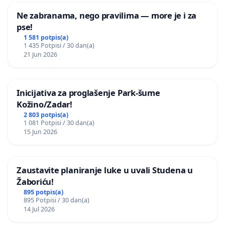
Ne zabranama, nego pravilima — more je i za
pse!
1 581 potpis(a)
1 435 Potpisi / 30 dan(a)
21 Jun 2026
Inicijativa za proglašenje Park-šume
Kožino/Zadar!
2 803 potpis(a)
1 081 Potpisi / 30 dan(a)
15 Jun 2026
Zaustavite planiranje luke u uvali Studena u
Žaboriću!
895 potpis(a)
895 Potpisi / 30 dan(a)
14 Jul 2026