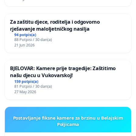
Za zaštitu djece, roditelja i odgovorno
rješavanje maloljetničkog nasilja
94 potpis(a)
88 Potpisi / 30 dan(a)
21 Jun 2026
BJELOVAR: Kamere prije tragedije: Zaštitimo
našu djecu u Vukovarskoj!
159 potpis(a)
81 Potpisi / 30 dan(a)
27 May 2026
Postavljanje fiksne kamere za brzinu u Belajskim
Poljicama