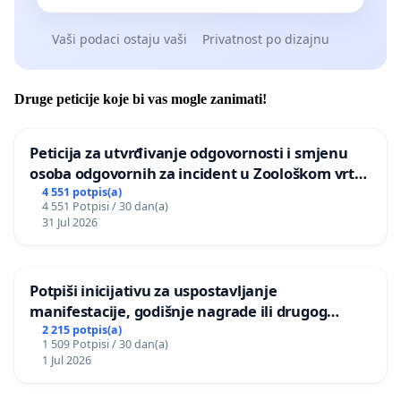
Vaši podaci ostaju vaši
Privatnost po dizajnu
Druge peticije koje bi vas mogle zanimati!
Peticija za utvrđivanje odgovornosti i smjenu
osoba odgovornih za incident u Zoološkom vrtu
Grada Zagreba
4 551 potpis(a)
4 551 Potpisi / 30 dan(a)
31 Jul 2026
Potpiši inicijativu za uspostavljanje
manifestacije, godišnje nagrade ili drugog
javnog događaja „Edin Avdić“ u Sarajevu
2 215 potpis(a)
1 509 Potpisi / 30 dan(a)
1 Jul 2026