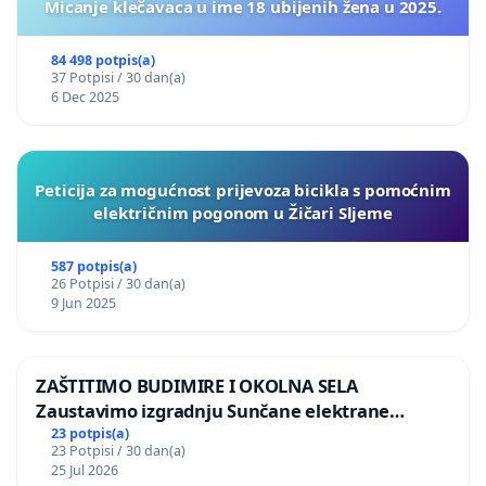
Micanje klečavaca u ime 18 ubijenih žena u 2025.
84 498 potpis(a)
37 Potpisi / 30 dan(a)
6 Dec 2025
Peticija za mogućnost prijevoza bicikla s pomoćnim
električnim pogonom u Žičari Sljeme
587 potpis(a)
26 Potpisi / 30 dan(a)
9 Jun 2025
ZAŠTITIMO BUDIMIRE I OKOLNA SELA
Zaustavimo izgradnju Sunčane elektrane
Vedrine na području Ugljana
23 potpis(a)
23 Potpisi / 30 dan(a)
25 Jul 2026