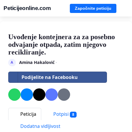
Peticijeonline.com
Započnite peticiju
Uvođenje kontejnera za za posebno
odvajanje otpada, zatim njegovo
recikliranje.
Amina Hakalović
·
A
Podijelite na Facebooku
Peticija
Potpisi
8
Dodatna vidljivost