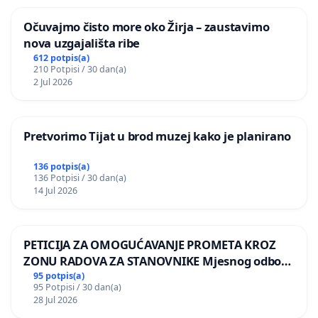
Očuvajmo čisto more oko Žirja – zaustavimo
nova uzgajališta ribe
612 potpis(a)
210 Potpisi / 30 dan(a)
2 Jul 2026
Pretvorimo Tijat u brod muzej kako je planirano
136 potpis(a)
136 Potpisi / 30 dan(a)
14 Jul 2026
PETICIJA ZA OMOGUĆAVANJE PROMETA KROZ
ZONU RADOVA ZA STANOVNIKE Mjesnog odbora
Kamensko i Lemić Brdo
95 potpis(a)
95 Potpisi / 30 dan(a)
28 Jul 2026