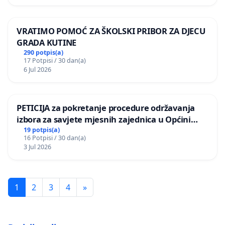
VRATIMO POMOĆ ZA ŠKOLSKI PRIBOR ZA DJECU
GRADA KUTINE
290 potpis(a)
17 Potpisi / 30 dan(a)
6 Jul 2026
PETICIJA za pokretanje procedure održavanja
izbora za savjete mjesnih zajednica u Općini
Bugojno
19 potpis(a)
16 Potpisi / 30 dan(a)
3 Jul 2026
1
2
3
4
»