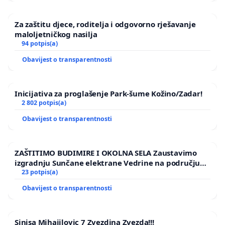
Za zaštitu djece, roditelja i odgovorno rješavanje
maloljetničkog nasilja
94 potpis(a)
Obavijest o transparentnosti
Inicijativa za proglašenje Park-šume Kožino/Zadar!
2 802 potpis(a)
Obavijest o transparentnosti
ZAŠTITIMO BUDIMIRE I OKOLNA SELA Zaustavimo
izgradnju Sunčane elektrane Vedrine na području
Ugljana
23 potpis(a)
Obavijest o transparentnosti
Sinisa Mihajilovic 7 Zvezdina Zvezda!!!