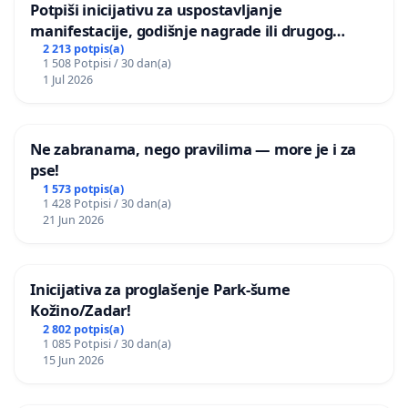
Potpiši inicijativu za uspostavljanje
manifestacije, godišnje nagrade ili drugog
javnog događaja „Edin Avdić“ u Sarajevu
2 213 potpis(a)
1 508 Potpisi / 30 dan(a)
1 Jul 2026
Ne zabranama, nego pravilima — more je i za
pse!
1 573 potpis(a)
1 428 Potpisi / 30 dan(a)
21 Jun 2026
Inicijativa za proglašenje Park-šume
Kožino/Zadar!
2 802 potpis(a)
1 085 Potpisi / 30 dan(a)
15 Jun 2026