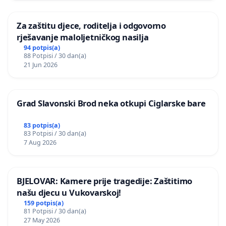
Za zaštitu djece, roditelja i odgovorno
rješavanje maloljetničkog nasilja
94 potpis(a)
88 Potpisi / 30 dan(a)
21 Jun 2026
Grad Slavonski Brod neka otkupi Ciglarske bare
83 potpis(a)
83 Potpisi / 30 dan(a)
7 Aug 2026
BJELOVAR: Kamere prije tragedije: Zaštitimo
našu djecu u Vukovarskoj!
159 potpis(a)
81 Potpisi / 30 dan(a)
27 May 2026