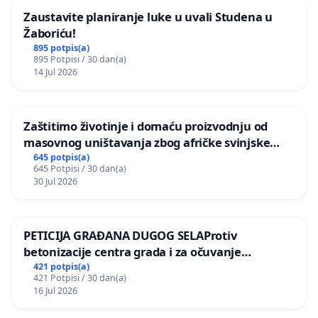
Zaustavite planiranje luke u uvali Studena u
Žaboriću!
895 potpis(a)
895 Potpisi / 30 dan(a)
14 Jul 2026
Zaštitimo životinje i domaću proizvodnju od
masovnog uništavanja zbog afričke svinjske
kuge
645 potpis(a)
645 Potpisi / 30 dan(a)
30 Jul 2026
PETICIJA GRAĐANA DUGOG SELAProtiv
betonizacije centra grada i za očuvanje
postojećih zelenih površina i odraslih stabala pri
421 potpis(a)
421 Potpisi / 30 dan(a)
donošenju izmjena urbanističkog plana
16 Jul 2026