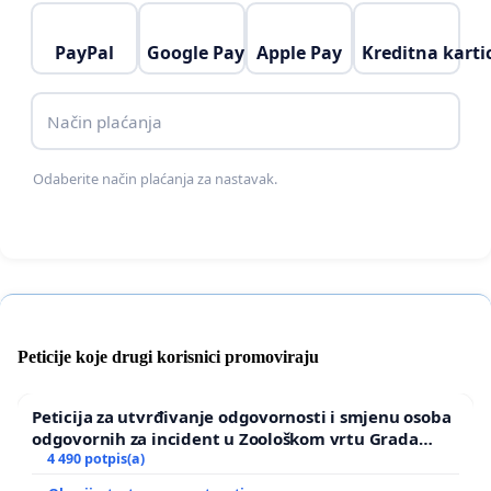
PayPal
Google Pay
Apple Pay
Kreditna karti
Način plaćanja
Odaberite način plaćanja za nastavak.
Peticije koje drugi korisnici promoviraju
Peticija za utvrđivanje odgovornosti i smjenu osoba
odgovornih za incident u Zoološkom vrtu Grada
Zagreba
4 490 potpis(a)