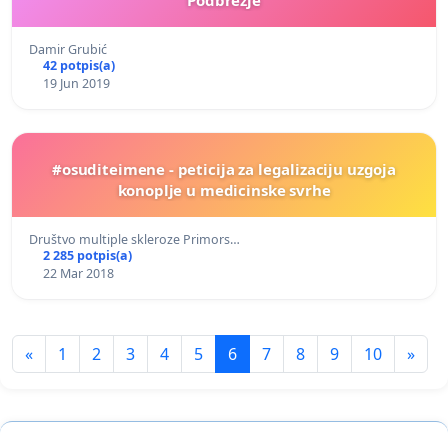
Damir Grubić
42 potpis(a)
19 Jun 2019
#osuditeimene - peticija za legalizaciju uzgoja
konoplje u medicinske svrhe
Društvo multiple skleroze Primors…
2 285 potpis(a)
22 Mar 2018
«
1
2
3
4
5
6
7
8
9
10
»