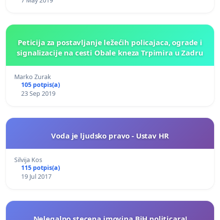
7 May 2019
Peticija za postavljanje ležećih policajaca, ograde i
signalizacije na cesti Obale kneza Trpimira u Zadru
Marko Zurak
105 potpis(a)
23 Sep 2019
Voda je ljudsko pravo - Ustav HR
Silvija Kos
115 potpis(a)
19 Jul 2017
Nelegalno stecena imovina BiH politicara!