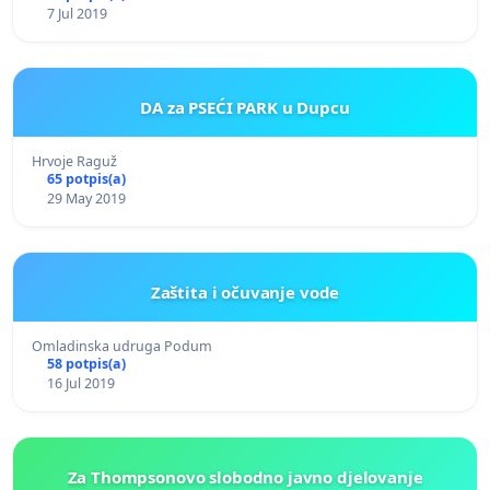
7 Jul 2019
DA za PSEĆI PARK u Dupcu
Hrvoje Raguž
65 potpis(a)
29 May 2019
Zaštita i očuvanje vode
Omladinska udruga Podum
58 potpis(a)
16 Jul 2019
Za Thompsonovo slobodno javno djelovanje