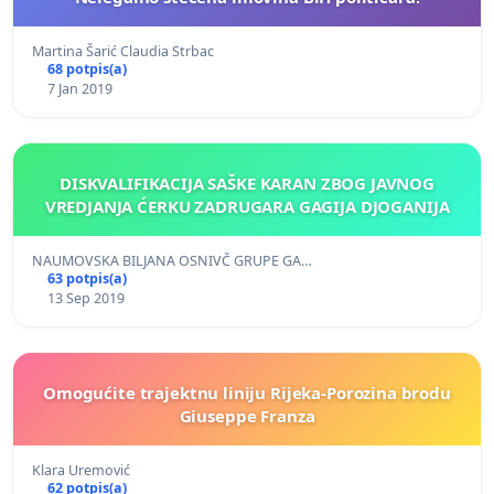
Martina Šarić Claudia Strbac
68 potpis(a)
7 Jan 2019
DISKVALIFIKACIJA SAŠKE KARAN ZBOG JAVNOG
VREDJANJA ĆERKU ZADRUGARA GAGIJA DJOGANIJA
NAUMOVSKA BILJANA OSNIVČ GRUPE GA…
63 potpis(a)
13 Sep 2019
Omogućite trajektnu liniju Rijeka-Porozina brodu
Giuseppe Franza
Klara Uremović
62 potpis(a)