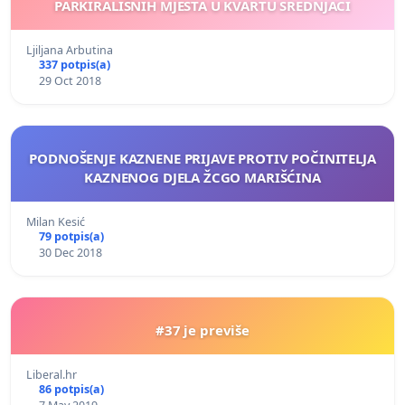
PARKIRALIŠNIH MJESTA U KVARTU SREDNJACI
Ljiljana Arbutina
337 potpis(a)
29 Oct 2018
PODNOŠENJE KAZNENE PRIJAVE PROTIV POČINITELJA
KAZNENOG DJELA ŽCGO MARIŠĆINA
Milan Kesić
79 potpis(a)
30 Dec 2018
#37 je previše
Liberal.hr
86 potpis(a)