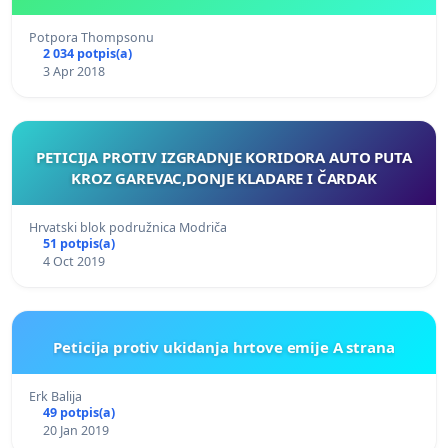
Potpora Thompsonu
2 034 potpis(a)
3 Apr 2018
PETICIJA PROTIV IZGRADNJE KORIDORA AUTO PUTA
KROZ GAREVAC,DONJE KLADARE I ČARDAK
Hrvatski blok podružnica Modriča
51 potpis(a)
4 Oct 2019
Peticija protiv ukidanja hrtove emije A strana
Erk Balija
49 potpis(a)
20 Jan 2019