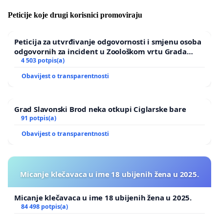
Peticije koje drugi korisnici promoviraju
Peticija za utvrđivanje odgovornosti i smjenu osoba
odgovornih za incident u Zoološkom vrtu Grada
Zagreba
4 503 potpis(a)
Obavijest o transparentnosti
Grad Slavonski Brod neka otkupi Ciglarske bare
91 potpis(a)
Obavijest o transparentnosti
Micanje klečavaca u ime 18 ubijenih žena u 2025.
Micanje klečavaca u ime 18 ubijenih žena u 2025.
84 498 potpis(a)