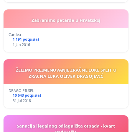
Zabranimo petarde u Hrvatskoj
Cardea
1 191 potpis(a)
1 Jan 2016
ŽELIMO PREIMENOVANJE ZRAČNE LUKE SPLIT U
ZRAČNA LUKA OLIVER DRAGOJEVIĆ
DRAGO PILSEL
10 643 potpis(a)
31 Jul 2018
Sanacija ilegalnog odlagališta otpada - kvart
Podbrežje