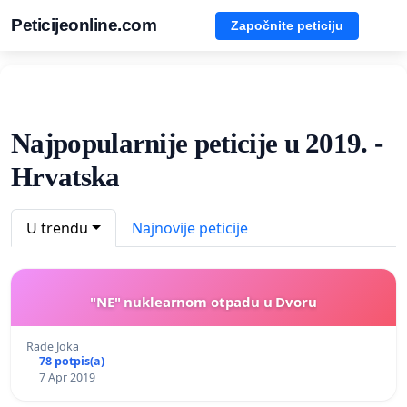
Peticijeonline.com
Započnite peticiju
Najpopularnije peticije u 2019. -
Hrvatska
U trendu
Najnovije peticije
"NE" nuklearnom otpadu u Dvoru
Rade Joka
78 potpis(a)
7 Apr 2019