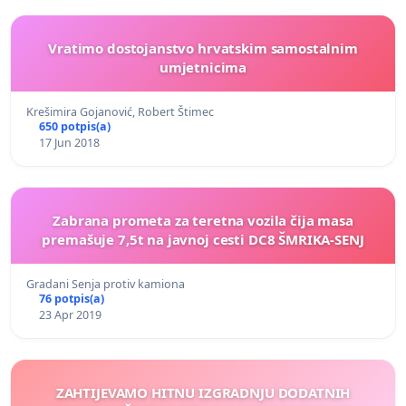
Vratimo dostojanstvo hrvatskim samostalnim
umjetnicima
Krešimira Gojanović, Robert Štimec
650 potpis(a)
17 Jun 2018
Zabrana prometa za teretna vozila čija masa
premašuje 7,5t na javnoj cesti DC8 ŠMRIKA-SENJ
Gradani Senja protiv kamiona
76 potpis(a)
23 Apr 2019
ZAHTIJEVAMO HITNU IZGRADNJU DODATNIH