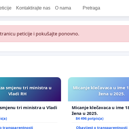
eticije
Kontaktirajte nas
O nama
Pretraga
ranicu peticije i pokušajte ponovno.
 za smjenu tri ministra u
Micanje klečavaca u ime 1
Vladi RH
žena u 2025.
 smjenu tri ministra u Vladi
Micanje klečavaca u ime 1
žena u 2025.
is(a)
84 496 potpis(a)
o transparentnosti
Obavijest o transparentnosti