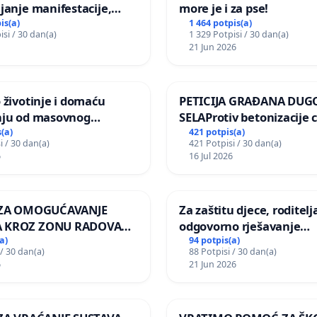
janje manifestacije,
more je i za pse!
nagrade ili drugog
is(a)
1 464 potpis(a)
isi / 30 dan(a)
1 329 Potpisi / 30 dan(a)
gađaja „Edin Avdić“ u
21 Jun 2026
 životinje i domaću
PETICIJA GRAĐANA DUG
nju od masovnog
SELAProtiv betonizacije 
ja zbog afričke svinjske
grada i za očuvanje post
(a)
421 potpis(a)
i / 30 dan(a)
421 Potpisi / 30 dan(a)
zelenih površina i odrasl
6
16 Jul 2026
pri donošenju izmjena
urbanističkog plana
A ZA OMOGUĆAVANJE
Za zaštitu djece, roditelja
 KROZ ZONU RADOVA
odgovorno rješavanje
VNIKE Mjesnog odbora
maloljetničkog nasilja
a)
94 potpis(a)
 / 30 dan(a)
88 Potpisi / 30 dan(a)
 i Lemić Brdo
6
21 Jun 2026