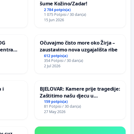
šume Kožino/Zadar!
2 784 potpis(a)
1 075 Potpisi / 30 dan(a)
15 Jun 2026
OG
Očuvajmo čisto more oko Žirja –
centra
zaustavimo nova uzgajališta ribe
ojećih
612 potpis(a)
354 Potpisi / 30 dan(a)
ih stabala
2 Jul 2026
 i
BJELOVAR: Kamere prije tragedije:
Zaštitimo našu djecu u
Vukovarskoj!
159 potpis(a)
81 Potpisi / 30 dan(a)
27 May 2026