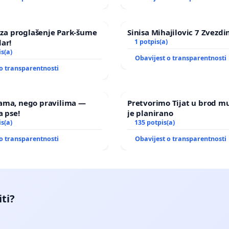
a za proglašenje Park-šume
Sinisa Mihajilovic 7 Zvezdi
ar!
1 potpis(a)
is(a)
Obavijest o transparentnosti
o transparentnosti
ama, nego pravilima —
Pretvorimo Tijat u brod m
a pse!
je planirano
is(a)
135 potpis(a)
o transparentnosti
Obavijest o transparentnosti
iti?