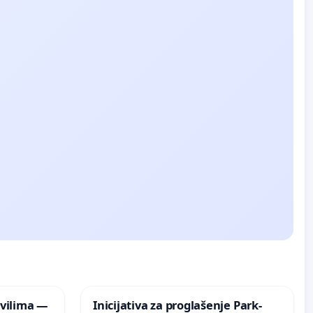
vilima —
Inicijativa za proglašenje Park-