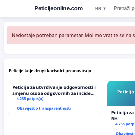
Peticijeonline.com
Pretraži p
HR ▼
Nedostaje potreban parametar. Molimo vratite se na st
Peticije koje drugi korisnici promoviraju
Peticija za utvrđivanje odgovornosti i
Peticija
smjenu osoba odgovornih za incident
u Zoološkom vrtu Grada Zagreba
4 235 potpis(a)
Obavijest o transparentnosti
Peticija za
RH
4 755 potp
Obavijest 