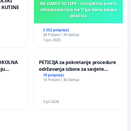
OLSKI
NE DAMO NI LIPE - inicijativa protiv
 KUTINE
uklanjanja lipa na Trgu bana Josipa
Jelačića
2 352 potpis(a)
38 Potpisi / 30 dan(a)
7 Jun 2026
 OKOLNA
PETICIJA za pokretanje procedure
nju
održavanja izbora za savjete
ine na
mjesnih zajednica u Općini
19 potpis(a)
16 Potpisi / 30 dan(a)
Bugojno
3 Jul 2026