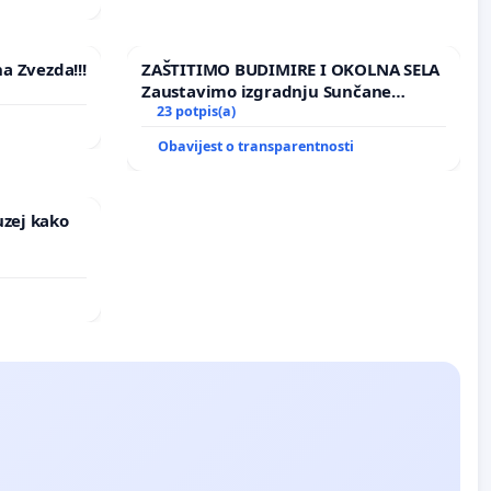
na Zvezda!!!
ZAŠTITIMO BUDIMIRE I OKOLNA SELA
Zaustavimo izgradnju Sunčane
elektrane Vedrine na području
23 potpis(a)
Ugljana
Obavijest o transparentnosti
uzej kako