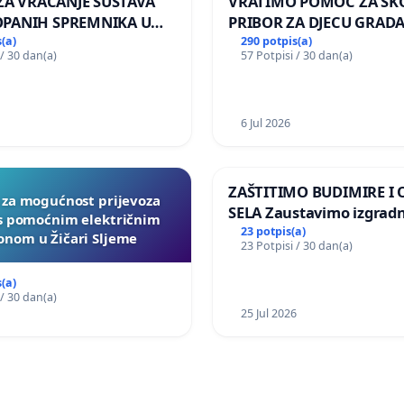
 ZA VRAĆANJE SUSTAVA
VRATIMO POMOĆ ZA ŠK
PANIH SPREMNIKA U
PRIBOR ZA DJECU GRADA
KOLANJSKI GAJAC
(a)
290 potpis(a)
 / 30 dan(a)
57 Potpisi / 30 dan(a)
6 Jul 2026
ZAŠTITIMO BUDIMIRE I
a za mogućnost prijevoza
SELA Zaustavimo izgrad
 s pomoćnim električnim
Sunčane elektrane Vedr
23 potpis(a)
nom u Žičari Sljeme
23 Potpisi / 30 dan(a)
području Ugljana
(a)
 / 30 dan(a)
25 Jul 2026