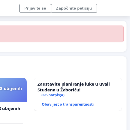
Prijavite se
Započnite peticiju
Zaustavite planiranje luke u uvali
8 ubijenih
Studena u Žaboriću!
895 potpis(a)
Obavijest o transparentnosti
8 ubijenih