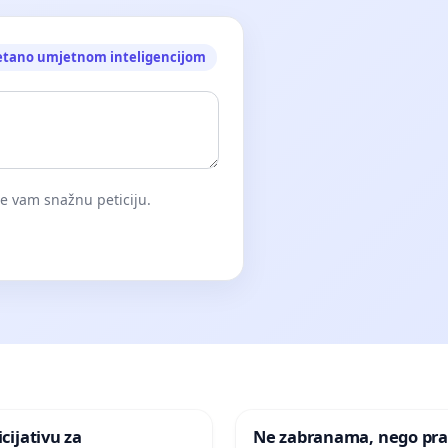
etano umjetnom inteligencijom
će vam snažnu peticiju.
icijativu za
Ne zabranama, nego pra