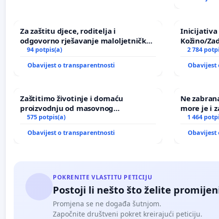
Za zaštitu djece, roditelja i
Inicijativ
odgovorno rješavanje maloljetničkog
Kožino/Zad
nasilja
94 potpis(a)
2 784 potp
Obavijest o transparentnosti
Obavijest 
Zaštitimo životinje i domaću
Ne zabran
proizvodnju od masovnog
more je i z
uništavanja zbog afričke svinjske
575 potpis(a)
1 464 potp
kuge
Obavijest o transparentnosti
Obavijest 
POKRENITE VLASTITU PETICIJU
Postoji li nešto što želite promijen
Promjena se ne događa šutnjom.
Započnite društveni pokret kreirajući peticiju.