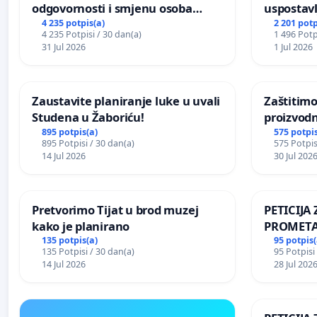
odgovornosti i smjenu osoba
uspostavl
odgovornih za incident u
godišnje 
4 235 potpis(a)
2 201 potp
4 235 Potpisi / 30 dan(a)
1 496 Potp
Zoološkom vrtu Grada Zagreba
javnog do
31 Jul 2026
1 Jul 2026
Sarajevu
Zaustavite planiranje luke u uvali
Zaštitimo
Studena u Žaboriću!
proizvod
uništavan
895 potpis(a)
575 potpis
895 Potpisi / 30 dan(a)
575 Potpis
kuge
14 Jul 2026
30 Jul 202
Pretvorimo Tijat u brod muzej
PETICIJ
kako je planirano
PROMETA
ZA STANO
135 potpis(a)
95 potpis(
135 Potpisi / 30 dan(a)
95 Potpisi
Kamensko
14 Jul 2026
28 Jul 202