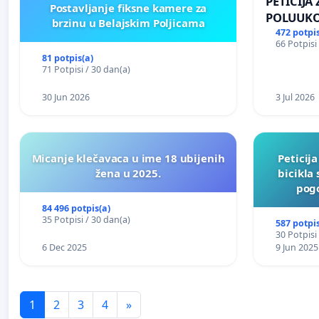
PETICIJA
Postavljanje fiksne kamere za
POLUUKO
brzinu u Belajskim Poljicama
NASELJU 
472 potpis
66 Potpisi
81 potpis(a)
71 Potpisi / 30 dan(a)
30 Jun 2026
3 Jul 2026
Micanje klečavaca u ime 18 ubijenih
Peticij
žena u 2025.
bicikla
pogo
84 496 potpis(a)
35 Potpisi / 30 dan(a)
587 potpis
30 Potpisi
6 Dec 2025
9 Jun 2025
1
2
3
4
»