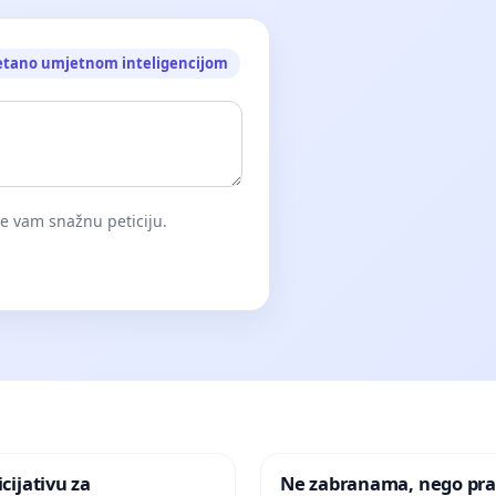
etano umjetnom inteligencijom
će vam snažnu peticiju.
icijativu za
Ne zabranama, nego pra