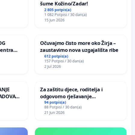
šume Kožino/Zadar!
2 805 potpis(a)
1 082 Potpisi / 30 dan(a)
15 Jun 2026
OG
Očuvajmo čisto more oko Žirja –
centra
zaustavimo nova uzgajališta ribe
ojećih
612 potpis(a)
157 Potpisi / 30 dan(a)
ih stabala
2 Jul 2026
ANJE
Za zaštitu djece, roditelja i
RADOVA
odgovorno rješavanje
 odbora
maloljetničkog nasilja
94 potpis(a)
88 Potpisi / 30 dan(a)
21 Jun 2026