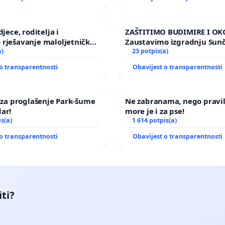
djece, roditelja i
ZAŠTITIMO BUDIMIRE I OK
 rješavanje maloljetničkog
Zaustavimo izgradnju Sun
a)
elektrane Vedrine na podr
23 potpis(a)
Ugljana
o transparentnosti
Obavijest o transparentnosti
a za proglašenje Park-šume
Ne zabranama, nego pravi
ar!
more je i za pse!
is(a)
1 614 potpis(a)
o transparentnosti
Obavijest o transparentnosti
iti?