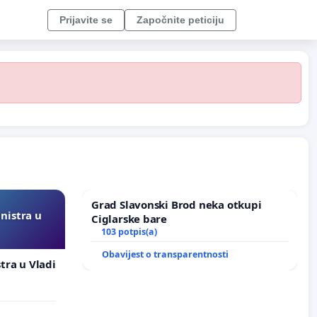
Prijavite se
Započnite peticiju
Grad Slavonski Brod neka otkupi
inistra u
Ciglarske bare
103 potpis(a)
Obavijest o transparentnosti
stra u Vladi