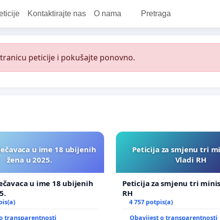
eticije
Kontaktirajte nas
O nama
Pretraga
ranicu peticije i pokušajte ponovno.
lečavaca u ime 18 ubijenih
Peticija za smjenu tri m
žena u 2025.
Vladi RH
ečavaca u ime 18 ubijenih
Peticija za smjenu tri mini
5.
RH
pis(a)
4 757 potpis(a)
o transparentnosti
Obavijest o transparentnosti