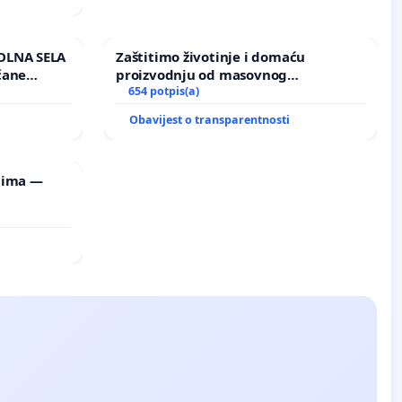
OLNA SELA
Zaštitimo životinje i domaću
čane
proizvodnju od masovnog
učju
uništavanja zbog afričke svinjske
654 potpis(a)
kuge
Obavijest o transparentnosti
lima —