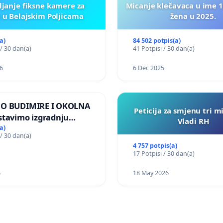
ljanje fiksne kamere za
Micanje klečavaca u ime 1
 u Belajskim Poljicama
žena u 2025.
a)
84 502 potpis(a)
 / 30 dan(a)
41 Potpisi / 30 dan(a)
6
6 Dec 2025
MO BUDIMIRE I OKOLNA
Peticija za smjenu tri m
stavimo izgradnju
Vladi RH
elektrane Vedrine na
a)
 / 30 dan(a)
 Ugljana
4 757 potpis(a)
17 Potpisi / 30 dan(a)
6
18 May 2026