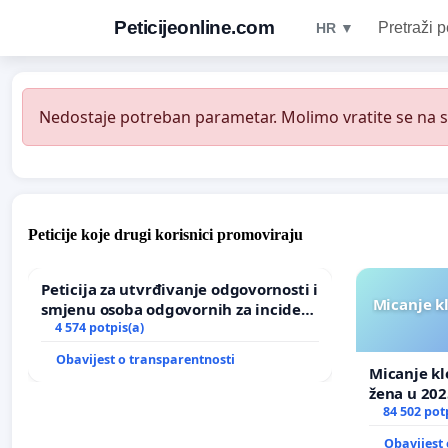
Peticijeonline.com
Pretraži p
HR ▼
Nedostaje potreban parametar. Molimo vratite se na st
Peticije koje drugi korisnici promoviraju
Peticija za utvrđivanje odgovornosti i
Micanje k
smjenu osoba odgovornih za incident
u Zoološkom vrtu Grada Zagreba
4 574 potpis(a)
Obavijest o transparentnosti
Micanje kl
žena u 202
84 502 pot
Obavijest 