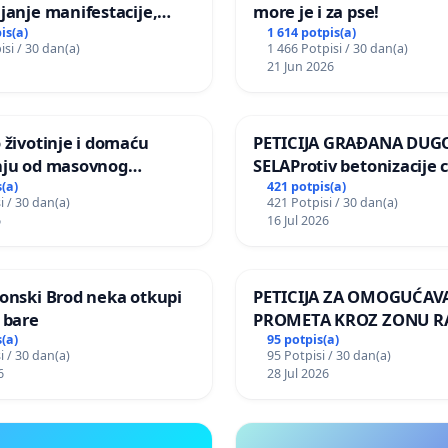
janje manifestacije,
more je i za pse!
nagrade ili drugog
is(a)
1 614 potpis(a)
isi / 30 dan(a)
1 466 Potpisi / 30 dan(a)
gađaja „Edin Avdić“ u
21 Jun 2026
 životinje i domaću
PETICIJA GRAĐANA DUG
nju od masovnog
SELAProtiv betonizacije 
ja zbog afričke svinjske
grada i za očuvanje post
(a)
421 potpis(a)
i / 30 dan(a)
421 Potpisi / 30 dan(a)
zelenih površina i odrasl
6
16 Jul 2026
pri donošenju izmjena
urbanističkog plana
onski Brod neka otkupi
PETICIJA ZA OMOGUĆAV
 bare
PROMETA KROZ ZONU 
ZA STANOVNIKE Mjesnog
(a)
95 potpis(a)
i / 30 dan(a)
95 Potpisi / 30 dan(a)
Kamensko i Lemić Brdo
6
28 Jul 2026