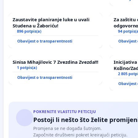
Zaustavite planiranje luke u uvali
Za zaštitu 
Studena u Žaboriću!
odgovorno
896 potpis(a)
nasilja
94 potpis(
Obavijest o transparentnosti
Obavijest 
Sinisa Mihajilovic 7 Zvezdina Zvezda!!!
Inicijativ
1 potpis(a)
Kožino/Zad
2 805 potp
Obavijest o transparentnosti
Obavijest 
POKRENITE VLASTITU PETICIJU
Postoji li nešto što želite promijen
Promjena se ne događa šutnjom.
Započnite društveni pokret kreirajući peticiju.