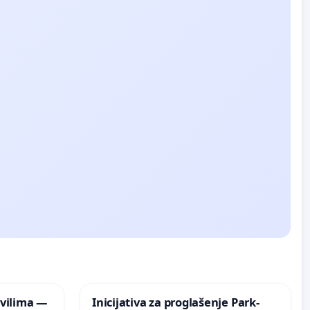
vilima —
Inicijativa za proglašenje Park-