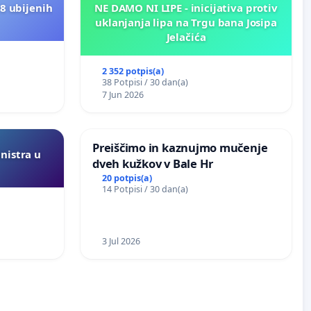
8 ubijenih
NE DAMO NI LIPE - inicijativa protiv
uklanjanja lipa na Trgu bana Josipa
Jelačića
2 352 potpis(a)
38 Potpisi / 30 dan(a)
7 Jun 2026
Preiščimo in kaznujmo mučenje
inistra u
dveh kužkov v Bale Hr
20 potpis(a)
14 Potpisi / 30 dan(a)
3 Jul 2026