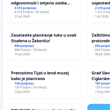
odgovornosti i smjenu osoba
uspostavl
odgovornih za incident u
godišnje 
4 574 potpis(a)
2 218 potp
4 574 Potpisi / 30 dan(a)
1 512 Potp
Zoološkom vrtu Grada Zagreba
javnog do
31 Jul 2026
1 Jul 2026
Sarajevu
Zaustavite planiranje luke u uvali
Zaštitimo
Studena u Žaboriću!
proizvod
uništavan
896 potpis(a)
654 potpis
896 Potpisi / 30 dan(a)
654 Potpis
kuge
14 Jul 2026
30 Jul 202
Pretvorimo Tijat u brod muzej
Grad Slav
kako je planirano
Ciglarske
136 potpis(a)
103 potpis
136 Potpisi / 30 dan(a)
103 Potpis
14 Jul 2026
7 Aug 202