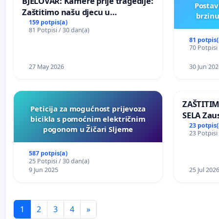
BJELOVAR: Kamere prije tragedije:
Postav
Zaštitimo našu djecu u
brzinu
Vukovarskoj!
159 potpis(a)
81 Potpisi / 30 dan(a)
81 potpis(
70 Potpisi
27 May 2026
30 Jun 202
ZAŠTITI
Peticija za mogućnost prijevoza
SELA Zau
bicikla s pomoćnim električnim
Sunčane 
23 potpis(
pogonom u Žičari Sljeme
23 Potpisi
području
587 potpis(a)
25 Potpisi / 30 dan(a)
9 Jun 2025
25 Jul 202
1
2
3
4
»