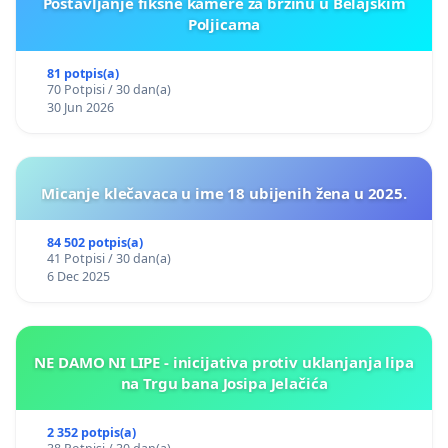
Postavljanje fiksne kamere za brzinu u Belajskim
Poljicama
81 potpis(a)
70 Potpisi / 30 dan(a)
30 Jun 2026
Micanje klečavaca u ime 18 ubijenih žena u 2025.
84 502 potpis(a)
41 Potpisi / 30 dan(a)
6 Dec 2025
NE DAMO NI LIPE - inicijativa protiv uklanjanja lipa
na Trgu bana Josipa Jelačića
2 352 potpis(a)