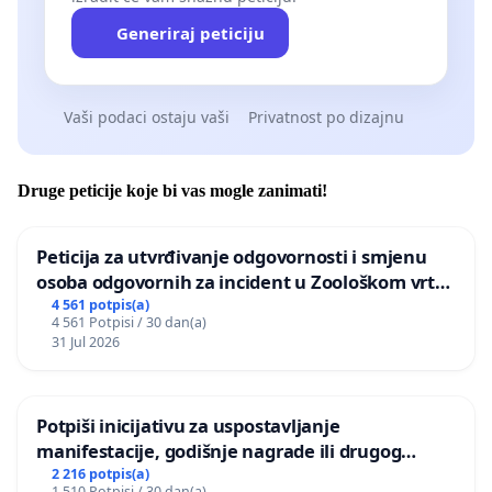
Generiraj peticiju
Vaši podaci ostaju vaši
Privatnost po dizajnu
Druge peticije koje bi vas mogle zanimati!
Peticija za utvrđivanje odgovornosti i smjenu
osoba odgovornih za incident u Zoološkom vrtu
Grada Zagreba
4 561 potpis(a)
4 561 Potpisi / 30 dan(a)
31 Jul 2026
Potpiši inicijativu za uspostavljanje
manifestacije, godišnje nagrade ili drugog
javnog događaja „Edin Avdić“ u Sarajevu
2 216 potpis(a)
1 510 Potpisi / 30 dan(a)