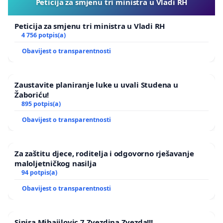
Peticija za smjenu tri ministra u Vladi RH
Peticija za smjenu tri ministra u Vladi RH
4 756 potpis(a)
Obavijest o transparentnosti
Zaustavite planiranje luke u uvali Studena u
Žaboriću!
895 potpis(a)
Obavijest o transparentnosti
Za zaštitu djece, roditelja i odgovorno rješavanje
maloljetničkog nasilja
94 potpis(a)
Obavijest o transparentnosti
Sinisa Mihajilovic 7 Zvezdina Zvezda!!!