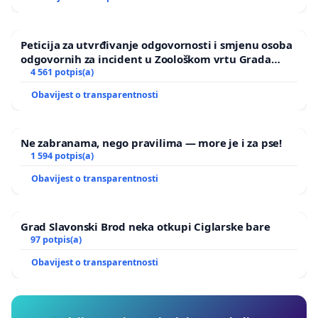
Peticija za utvrđivanje odgovornosti i smjenu osoba
odgovornih za incident u Zoološkom vrtu Grada
Zagreba
4 561 potpis(a)
Obavijest o transparentnosti
Ne zabranama, nego pravilima — more je i za pse!
1 594 potpis(a)
Obavijest o transparentnosti
Grad Slavonski Brod neka otkupi Ciglarske bare
97 potpis(a)
Obavijest o transparentnosti