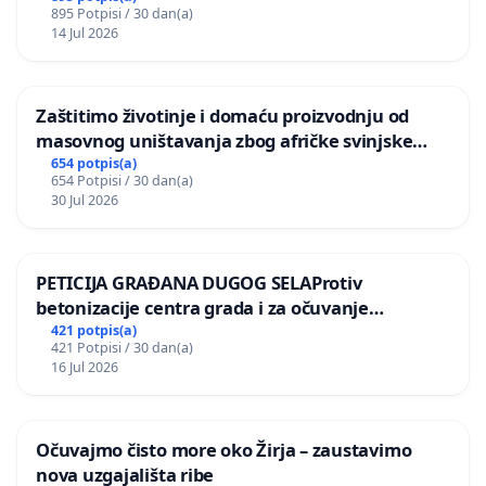
895 Potpisi / 30 dan(a)
14 Jul 2026
Zaštitimo životinje i domaću proizvodnju od
masovnog uništavanja zbog afričke svinjske
kuge
654 potpis(a)
654 Potpisi / 30 dan(a)
30 Jul 2026
PETICIJA GRAĐANA DUGOG SELAProtiv
betonizacije centra grada i za očuvanje
postojećih zelenih površina i odraslih stabala pri
421 potpis(a)
421 Potpisi / 30 dan(a)
donošenju izmjena urbanističkog plana
16 Jul 2026
Očuvajmo čisto more oko Žirja – zaustavimo
nova uzgajališta ribe