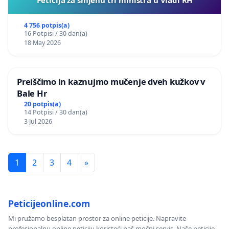
4 756 potpis(a)
16 Potpisi / 30 dan(a)
18 May 2026
Preiščimo in kaznujmo mučenje dveh kužkov v
Bale Hr
20 potpis(a)
14 Potpisi / 30 dan(a)
3 Jul 2026
1
2
3
4
»
Peticijeonline.com
Mi pružamo besplatan prostor za online peticije. Napravite
profesionalnu online peticiju koristeći naš močni servis. Naše peticije