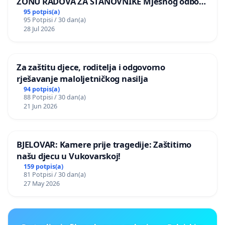
ZONU RADOVA ZA STANOVNIKE Mjesnog odbora
Kamensko i Lemić Brdo
95 potpis(a)
95 Potpisi / 30 dan(a)
28 Jul 2026
Za zaštitu djece, roditelja i odgovorno
rješavanje maloljetničkog nasilja
94 potpis(a)
88 Potpisi / 30 dan(a)
21 Jun 2026
BJELOVAR: Kamere prije tragedije: Zaštitimo
našu djecu u Vukovarskoj!
159 potpis(a)
81 Potpisi / 30 dan(a)
27 May 2026