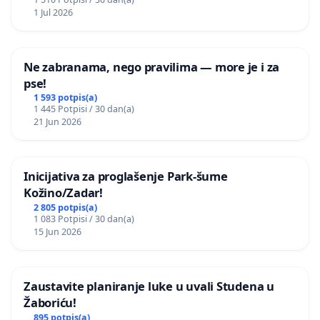
1 Jul 2026
Ne zabranama, nego pravilima — more je i za
pse!
1 593 potpis(a)
1 445 Potpisi / 30 dan(a)
21 Jun 2026
Inicijativa za proglašenje Park-šume
Kožino/Zadar!
2 805 potpis(a)
1 083 Potpisi / 30 dan(a)
15 Jun 2026
Zaustavite planiranje luke u uvali Studena u
Žaboriću!
895 potpis(a)