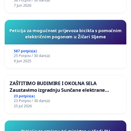
38 Potpisi / 30 dan(a)
7 Jun 2026
Peticija za mogućnost prijevoza bicikla s pomoćnim
električnim pogonom u Žičari Sljeme
587 potpis(a)
25 Potpisi / 30 dan(a)
9 Jun 2025
ZAŠTITIMO BUDIMIRE I OKOLNA SELA
Zaustavimo izgradnju Sunčane elektrane
Vedrine na području Ugljana
23 potpis(a)
23 Potpisi / 30 dan(a)
25 Jul 2026
Peticija za smjenu tri ministra u Vladi RH