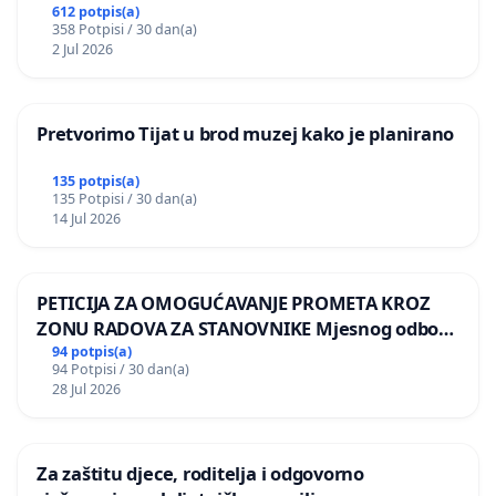
612 potpis(a)
358 Potpisi / 30 dan(a)
2 Jul 2026
Pretvorimo Tijat u brod muzej kako je planirano
135 potpis(a)
135 Potpisi / 30 dan(a)
14 Jul 2026
PETICIJA ZA OMOGUĆAVANJE PROMETA KROZ
ZONU RADOVA ZA STANOVNIKE Mjesnog odbora
Kamensko i Lemić Brdo
94 potpis(a)
94 Potpisi / 30 dan(a)
28 Jul 2026
Za zaštitu djece, roditelja i odgovorno