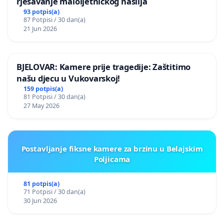
rješavanje maloljetničkog nasilja
93 potpis(a)
87 Potpisi / 30 dan(a)
21 Jun 2026
BJELOVAR: Kamere prije tragedije: Zaštitimo
našu djecu u Vukovarskoj!
159 potpis(a)
81 Potpisi / 30 dan(a)
27 May 2026
Postavljanje fiksne kamere za brzinu u Belajskim
Poljicama
81 potpis(a)
71 Potpisi / 30 dan(a)
30 Jun 2026