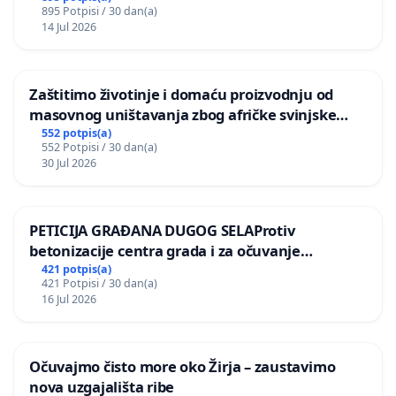
895 Potpisi / 30 dan(a)
14 Jul 2026
Zaštitimo životinje i domaću proizvodnju od
masovnog uništavanja zbog afričke svinjske
kuge
552 potpis(a)
552 Potpisi / 30 dan(a)
30 Jul 2026
PETICIJA GRAĐANA DUGOG SELAProtiv
betonizacije centra grada i za očuvanje
postojećih zelenih površina i odraslih stabala pri
421 potpis(a)
421 Potpisi / 30 dan(a)
donošenju izmjena urbanističkog plana
16 Jul 2026
Očuvajmo čisto more oko Žirja – zaustavimo
nova uzgajališta ribe