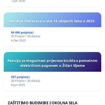
7 Jun 2026
Micanje klečavaca u ime 18 ubijenih žena u 2025.
84 496 potpis(a)
35 Potpisi / 30 dan(a)
6 Dec 2025
Peticija za mogućnost prijevoza bicikla s pomoćnim
električnim pogonom u Žičari Sljeme
587 potpis(a)
30 Potpisi / 30 dan(a)
9 Jun 2025
ZAŠTITIMO BUDIMIRE I OKOLNA SELA