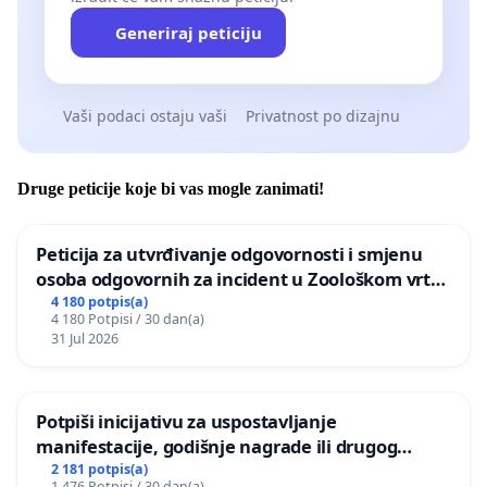
Generiraj peticiju
Vaši podaci ostaju vaši
Privatnost po dizajnu
Druge peticije koje bi vas mogle zanimati!
Peticija za utvrđivanje odgovornosti i smjenu
osoba odgovornih za incident u Zoološkom vrtu
Grada Zagreba
4 180 potpis(a)
4 180 Potpisi / 30 dan(a)
31 Jul 2026
Potpiši inicijativu za uspostavljanje
manifestacije, godišnje nagrade ili drugog
javnog događaja „Edin Avdić“ u Sarajevu
2 181 potpis(a)
1 476 Potpisi / 30 dan(a)