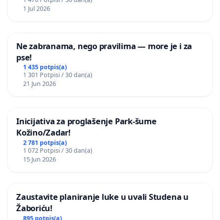
1 Jul 2026
Ne zabranama, nego pravilima — more je i za
pse!
1 435 potpis(a)
1 301 Potpisi / 30 dan(a)
21 Jun 2026
Inicijativa za proglašenje Park-šume
Kožino/Zadar!
2 781 potpis(a)
1 072 Potpisi / 30 dan(a)
15 Jun 2026
Zaustavite planiranje luke u uvali Studena u
Žaboriću!
895 potpis(a)