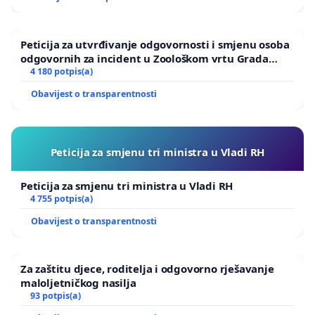
Peticija za utvrđivanje odgovornosti i smjenu osoba
odgovornih za incident u Zoološkom vrtu Grada
Zagreba
4 180 potpis(a)
Obavijest o transparentnosti
Peticija za smjenu tri ministra u Vladi RH
Peticija za smjenu tri ministra u Vladi RH
4 755 potpis(a)
Obavijest o transparentnosti
Za zaštitu djece, roditelja i odgovorno rješavanje
maloljetničkog nasilja
93 potpis(a)