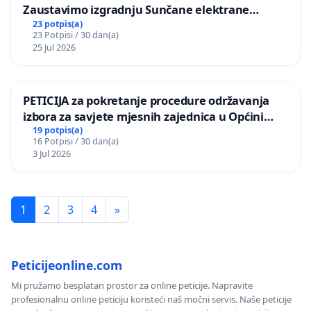
Zaustavimo izgradnju Sunčane elektrane
Vedrine na području Ugljana
23 potpis(a)
23 Potpisi / 30 dan(a)
25 Jul 2026
PETICIJA za pokretanje procedure održavanja
izbora za savjete mjesnih zajednica u Općini
Bugojno
19 potpis(a)
16 Potpisi / 30 dan(a)
3 Jul 2026
1
2
3
4
»
Peticijeonline.com
Mi pružamo besplatan prostor za online peticije. Napravite
profesionalnu online peticiju koristeći naš močni servis. Naše peticije