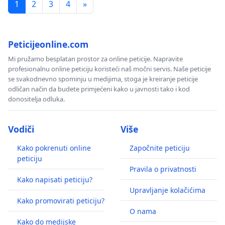
1
2
3
4
»
Peticijeonline.com
Mi pružamo besplatan prostor za online peticije. Napravite
profesionalnu online peticiju koristeći naš močni servis. Naše peticije
se svakodnevno spominju u medijima, stoga je kreiranje peticije
odličan način da budete primjećeni kako u javnosti tako i kod
donositelja odluka.
Vodiči
Više
Kako pokrenuti online
Započnite peticiju
peticiju
Pravila o privatnosti
Kako napisati peticiju?
Upravljanje kolačićima
Kako promovirati peticiju?
O nama
Kako do medijske