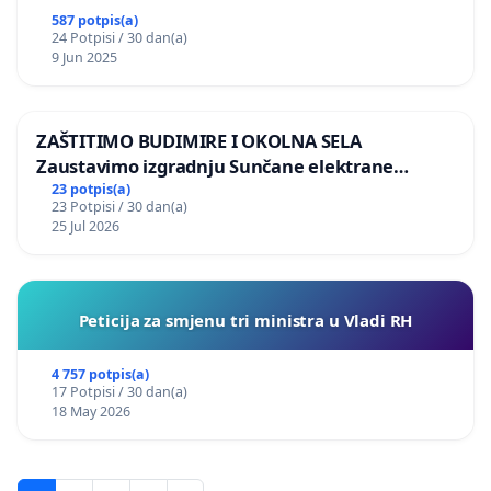
587 potpis(a)
24 Potpisi / 30 dan(a)
9 Jun 2025
ZAŠTITIMO BUDIMIRE I OKOLNA SELA
Zaustavimo izgradnju Sunčane elektrane
Vedrine na području Ugljana
23 potpis(a)
23 Potpisi / 30 dan(a)
25 Jul 2026
Peticija za smjenu tri ministra u Vladi RH
4 757 potpis(a)
17 Potpisi / 30 dan(a)
18 May 2026