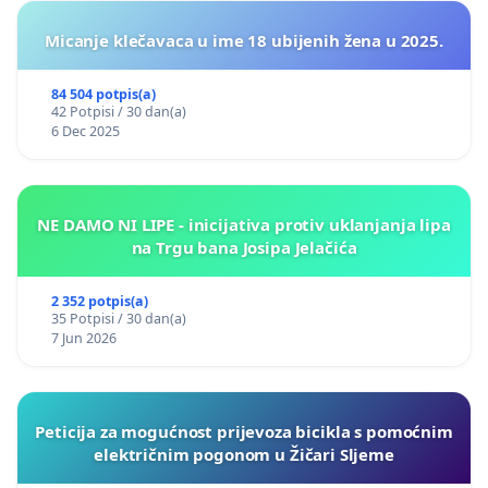
Micanje klečavaca u ime 18 ubijenih žena u 2025.
84 504 potpis(a)
42 Potpisi / 30 dan(a)
6 Dec 2025
NE DAMO NI LIPE - inicijativa protiv uklanjanja lipa
na Trgu bana Josipa Jelačića
2 352 potpis(a)
35 Potpisi / 30 dan(a)
7 Jun 2026
Peticija za mogućnost prijevoza bicikla s pomoćnim
električnim pogonom u Žičari Sljeme