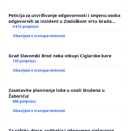
Peticija za utvrđivanje odgovornosti i smjenu osoba
odgovornih za incident u Zoološkom vrtu Grada
Zagreba
4 612 potpis(a)
Obavijest o transparentnosti
Grad Slavonski Brod neka otkupi Ciglarske bare
135 potpis(a)
Obavijest o transparentnosti
Zaustavite planiranje luke u uvali Studena u
Žaboriću!
896 potpis(a)
Obavijest o transparentnosti
Za zaštitu djece, roditelja i odgovorno rješavanje