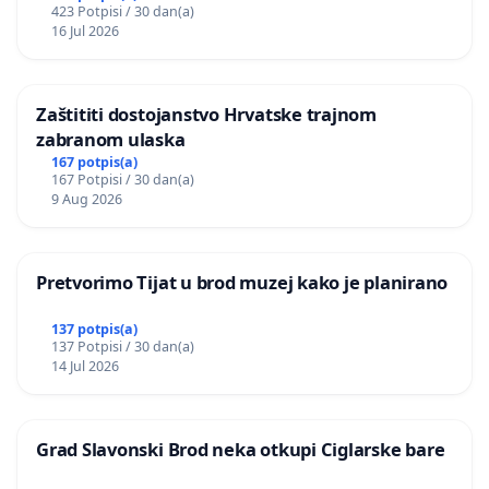
423 Potpisi / 30 dan(a)
donošenju izmjena urbanističkog plana
16 Jul 2026
Zaštititi dostojanstvo Hrvatske trajnom
zabranom ulaska
167 potpis(a)
167 Potpisi / 30 dan(a)
9 Aug 2026
Pretvorimo Tijat u brod muzej kako je planirano
137 potpis(a)
137 Potpisi / 30 dan(a)
14 Jul 2026
Grad Slavonski Brod neka otkupi Ciglarske bare