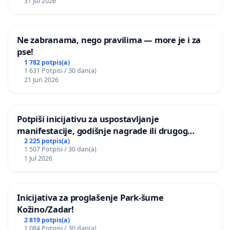
31 Jul 2026
Ne zabranama, nego pravilima — more je i za
pse!
1 782 potpis(a)
1 631 Potpisi / 30 dan(a)
21 Jun 2026
Potpiši inicijativu za uspostavljanje
manifestacije, godišnje nagrade ili drugog
javnog događaja „Edin Avdić“ u Sarajevu
2 225 potpis(a)
1 507 Potpisi / 30 dan(a)
1 Jul 2026
Inicijativa za proglašenje Park-šume
Kožino/Zadar!
2 819 potpis(a)
1 084 Potpisi / 30 dan(a)