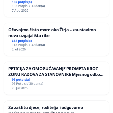
135 potpis(a)
135 Potpisi / 30 dan(a)
7 Aug 2026
Očuvajmo čisto more oko Žirja – zaustavimo
nova uzgajališta ribe
612 potpis(a)
113 Potpisi / 30 dan(a)
2 Jul 2026
PETICIJA ZA OMOGUĆAVANJE PROMETA KROZ
ZONU RADOVA ZA STANOVNIKE Mjesnog odbora
Kamensko i Lemić Brdo
95 potpis(a)
95 Potpisi / 30 dan(a)
28 Jul 2026
Za zaštitu djece, roditelja i odgovorno