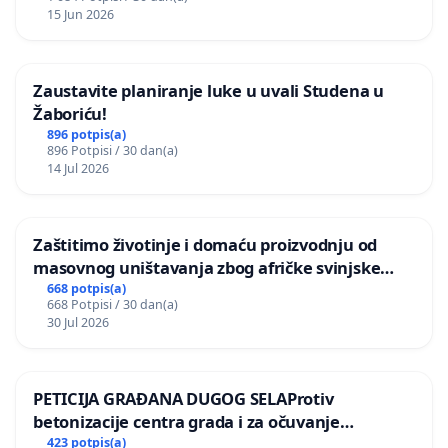
15 Jun 2026
Zaustavite planiranje luke u uvali Studena u
Žaboriću!
896 potpis(a)
896 Potpisi / 30 dan(a)
14 Jul 2026
Zaštitimo životinje i domaću proizvodnju od
masovnog uništavanja zbog afričke svinjske
kuge
668 potpis(a)
668 Potpisi / 30 dan(a)
30 Jul 2026
PETICIJA GRAĐANA DUGOG SELAProtiv
betonizacije centra grada i za očuvanje
postojećih zelenih površina i odraslih stabala pri
423 potpis(a)