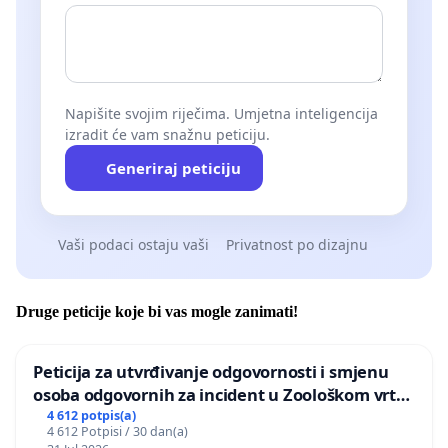
Napišite svojim riječima. Umjetna inteligencija
izradit će vam snažnu peticiju.
Generiraj peticiju
Vaši podaci ostaju vaši
Privatnost po dizajnu
Druge peticije koje bi vas mogle zanimati!
Peticija za utvrđivanje odgovornosti i smjenu
osoba odgovornih za incident u Zoološkom vrtu
Grada Zagreba
4 612 potpis(a)
4 612 Potpisi / 30 dan(a)