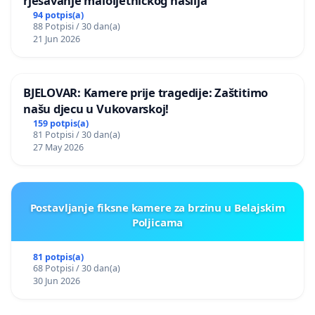
rješavanje maloljetničkog nasilja
94 potpis(a)
88 Potpisi / 30 dan(a)
21 Jun 2026
BJELOVAR: Kamere prije tragedije: Zaštitimo
našu djecu u Vukovarskoj!
159 potpis(a)
81 Potpisi / 30 dan(a)
27 May 2026
Postavljanje fiksne kamere za brzinu u Belajskim
Poljicama
81 potpis(a)
68 Potpisi / 30 dan(a)
30 Jun 2026