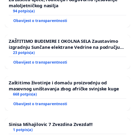
maloljetničkog nasilja
94 potpis(a)
Obavijest o transparentnosti
ZAŠTITIMO BUDIMIRE I OKOLNA SELA Zaustavimo
izgradnju Sunčane elektrane Vedrine na području
Ugljana
23 potpis(a)
Obavijest o transparentnosti
Zaštitimo životinje i domaću proizvodnju od
masovnog uništavanja zbog afričke svinjske kuge
668 potpis(a)
Obavijest o transparentnosti
Sinisa Mihajilovic 7 Zvezdina Zvezda!!!
1 potpis(a)