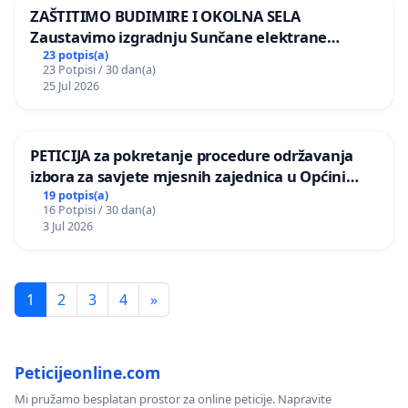
ZAŠTITIMO BUDIMIRE I OKOLNA SELA
Zaustavimo izgradnju Sunčane elektrane
Vedrine na području Ugljana
23 potpis(a)
23 Potpisi / 30 dan(a)
25 Jul 2026
PETICIJA za pokretanje procedure održavanja
izbora za savjete mjesnih zajednica u Općini
Bugojno
19 potpis(a)
16 Potpisi / 30 dan(a)
3 Jul 2026
1
2
3
4
»
Peticijeonline.com
Mi pružamo besplatan prostor za online peticije. Napravite