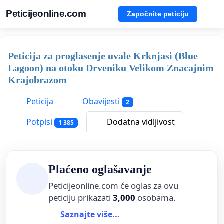
Peticijeonline.com
Započnite peticiju
Peticija za proglasenje uvale Krknjasi (Blue
Lagoon) na otoku Drveniku Velikom Znacajnim
Krajobrazom
Peticija
Obavijesti
2
Potpisi
Dodatna vidljivost
1 385
Plaćeno oglašavanje
Peticijeonline.com će oglas za ovu
peticiju prikazati
3,000
osobama.
Saznajte više...