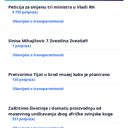
Peticija za smjenu tri ministra u Vladi RH
4 755 potpis(a)
Obavijest o transparentnosti
Sinisa Mihajilovic 7 Zvezdina Zvezda!!!
1 potpis(a)
Obavijest o transparentnosti
Pretvorimo Tijat u brod muzej kako je planirano
135 potpis(a)
Obavijest o transparentnosti
Zaštitimo životinje i domaću proizvodnju od
masovnog uništavanja zbog afričke svinjske kuge
557 potpis(a)