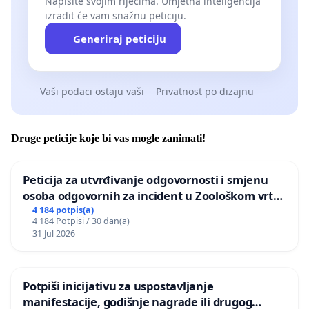
Napišite svojim riječima. Umjetna inteligencija
izradit će vam snažnu peticiju.
Generiraj peticiju
Vaši podaci ostaju vaši
Privatnost po dizajnu
Druge peticije koje bi vas mogle zanimati!
Peticija za utvrđivanje odgovornosti i smjenu
osoba odgovornih za incident u Zoološkom vrtu
Grada Zagreba
4 184 potpis(a)
4 184 Potpisi / 30 dan(a)
31 Jul 2026
Potpiši inicijativu za uspostavljanje
manifestacije, godišnje nagrade ili drugog