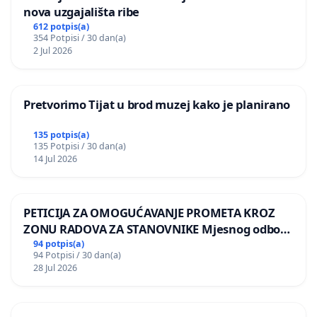
nova uzgajališta ribe
612 potpis(a)
354 Potpisi / 30 dan(a)
2 Jul 2026
Pretvorimo Tijat u brod muzej kako je planirano
135 potpis(a)
135 Potpisi / 30 dan(a)
14 Jul 2026
PETICIJA ZA OMOGUĆAVANJE PROMETA KROZ
ZONU RADOVA ZA STANOVNIKE Mjesnog odbora
Kamensko i Lemić Brdo
94 potpis(a)
94 Potpisi / 30 dan(a)
28 Jul 2026