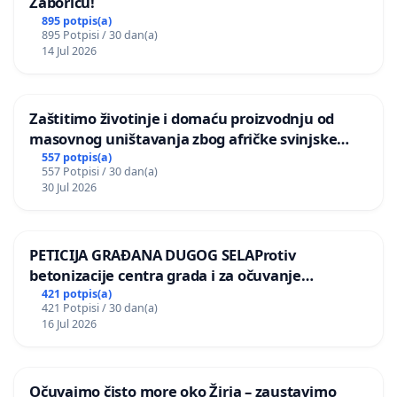
Žaboriću!
895 potpis(a)
895 Potpisi / 30 dan(a)
14 Jul 2026
Zaštitimo životinje i domaću proizvodnju od
masovnog uništavanja zbog afričke svinjske
kuge
557 potpis(a)
557 Potpisi / 30 dan(a)
30 Jul 2026
PETICIJA GRAĐANA DUGOG SELAProtiv
betonizacije centra grada i za očuvanje
postojećih zelenih površina i odraslih stabala pri
421 potpis(a)
421 Potpisi / 30 dan(a)
donošenju izmjena urbanističkog plana
16 Jul 2026
Očuvajmo čisto more oko Žirja – zaustavimo