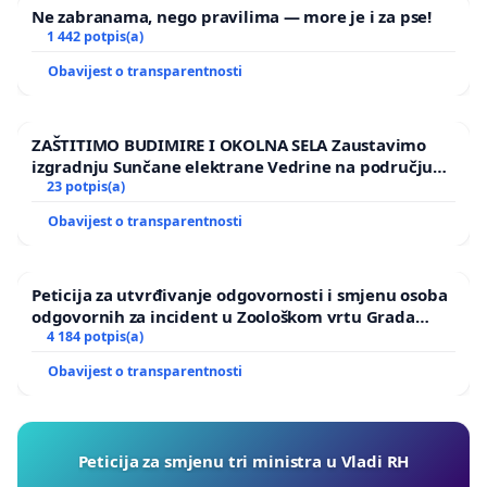
Ne zabranama, nego pravilima — more je i za pse!
1 442 potpis(a)
Obavijest o transparentnosti
ZAŠTITIMO BUDIMIRE I OKOLNA SELA Zaustavimo
izgradnju Sunčane elektrane Vedrine na području
Ugljana
23 potpis(a)
Obavijest o transparentnosti
Peticija za utvrđivanje odgovornosti i smjenu osoba
odgovornih za incident u Zoološkom vrtu Grada
Zagreba
4 184 potpis(a)
Obavijest o transparentnosti
Peticija za smjenu tri ministra u Vladi RH