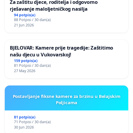
Za zaštitu djece, roditelja i odgovorno
rješavanje maloljetničkog nasilja
94 potpis(a)
88 Potpisi / 30 dan(a)
21 Jun 2026
BJELOVAR: Kamere prije tragedije: Zaštitimo
našu djecu u Vukovarskoj!
159 potpis(a)
81 Potpisi / 30 dan(a)
27 May 2026
Postavljanje fiksne kamere za brzinu u Belajskim
Poljicama
81 potpis(a)
71 Potpisi / 30 dan(a)
30 Jun 2026