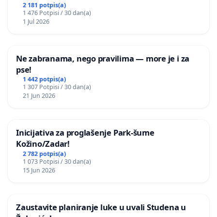
javnog događaja „Edin Avdić“ u Sarajevu
2 181 potpis(a)
1 476 Potpisi / 30 dan(a)
1 Jul 2026
Ne zabranama, nego pravilima — more je i za
pse!
1 442 potpis(a)
1 307 Potpisi / 30 dan(a)
21 Jun 2026
Inicijativa za proglašenje Park-šume
Kožino/Zadar!
2 782 potpis(a)
1 073 Potpisi / 30 dan(a)
15 Jun 2026
Zaustavite planiranje luke u uvali Studena u