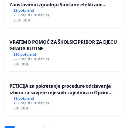
Zaustavimo izgradnju Sunčane elektrane
Vedrine na području Ugljana
23 potpis(a)
23 Potpisi / 30 dan(a)
25 Jul 2026
VRATIMO POMOĆ ZA ŠKOLSKI PRIBOR ZA DJECU
GRADA KUTINE
290 potpis(a)
22 Potpisi / 30 dan(a)
6 Jul 2026
PETICIJA za pokretanje procedure održavanja
izbora za savjete mjesnih zajednica u Općini
Bugojno
19 potpis(a)
16 Potpisi / 30 dan(a)
3 Jul 2026