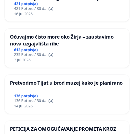
postojećih zelenih površina i odraslih stabala pri
421 potpis(a)
421 Potpisi / 30 dan(a)
donošenju izmjena urbanističkog plana
16 Jul 2026
Očuvajmo čisto more oko Žirja – zaustavimo
nova uzgajališta ribe
612 potpis(a)
235 Potpisi / 30 dan(a)
2 Jul 2026
Pretvorimo Tijat u brod muzej kako je planirano
136 potpis(a)
136 Potpisi / 30 dan(a)
14 Jul 2026
PETICIJA ZA OMOGUĆAVANJE PROMETA KROZ