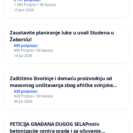
1 082 Potpisi / 30 dan(a)
15 Jun 2026
Zaustavite planiranje luke u uvali Studena u
Žaboriću!
895 potpis(a)
895 Potpisi / 30 dan(a)
14 Jul 2026
Zaštitimo životinje i domaću proizvodnju od
masovnog uništavanja zbog afričke svinjske
kuge
628 potpis(a)
628 Potpisi / 30 dan(a)
30 Jul 2026
PETICIJA GRAĐANA DUGOG SELAProtiv
betonizacije centra grada i za očuvanje