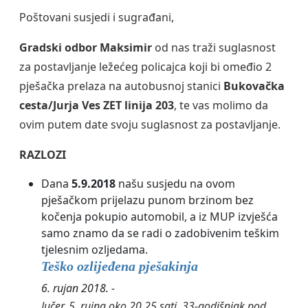
Poštovani susjedi i sugrađani,
Gradski odbor Maksimir
od nas traži suglasnost
za postavljanje ležećeg policajca koji bi omeđio 2
pješačka prelaza na autobusnoj stanici
Bukovačka
cesta/Jurja Ves ZET linija 203
, te vas molimo da
ovim putem date svoju suglasnost za postavljanje.
RAZLOZI
Dana
5.9.2018
našu susjedu na ovom
pješačkom prijelazu punom brzinom bez
kočenja pokupio automobil, a iz MUP izvješća
samo znamo da se radi o zadobivenim teškim
tjelesnim ozljedama.
Teško ozlijeđena pješakinja
6. rujan 2018.
-
Jučer, 5. rujna oko 20.25 sati, 33-godišnjak pod