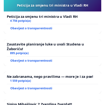
prelazila preko pješačkog prijelaza.
Peticija za smjenu tri ministra u Vladi RH
Peticija za smjenu tri ministra u Vladi RH
4 756 potpis(a)
Obavijest o transparentnosti
LOKACIJA
Zaustavite planiranje luke u uvali Studena u
Žaboriću!
895 potpis(a)
Obavijest o transparentnosti
Ne zabranama, nego pravilima — more je i za pse!
1 559 potpis(a)
Obavijest o transparentnosti
Sinisa Mihajilovic 7 Zvezdina Zvezda!!!