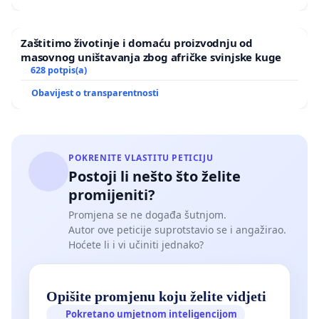
Hvala unaprijed!
Zaštitimo životinje i domaću proizvodnju od
masovnog uništavanja zbog afričke svinjske kuge
628 potpis(a)
Obavijest o transparentnosti
POKRENITE VLASTITU PETICIJU
Postoji li nešto što želite
promijeniti?
Promjena se ne događa šutnjom.
Autor ove peticije suprotstavio se i angažirao.
Hoćete li i vi učiniti jednako?
Opišite promjenu koju želite vidjeti
Pokretano umjetnom inteligencijom