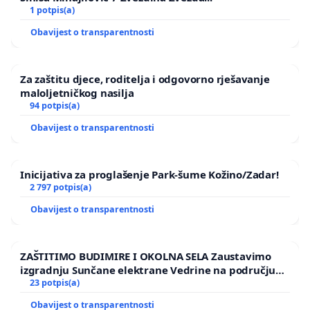
1 potpis(a)
Obavijest o transparentnosti
Za zaštitu djece, roditelja i odgovorno rješavanje
maloljetničkog nasilja
94 potpis(a)
Obavijest o transparentnosti
Inicijativa za proglašenje Park-šume Kožino/Zadar!
2 797 potpis(a)
Kada smo dali svoju suglasnost, tada možemo
Obavijest o transparentnosti
biti sigurni da smo dali sve što smo mogli sa
naše strane za našu sigurnost.
ZAŠTITIMO BUDIMIRE I OKOLNA SELA Zaustavimo
Ostalo je na gradskom odboru, mjesnom odboru,
izgradnju Sunčane elektrane Vedrine na području
Ugljana
23 potpis(a)
gradu Zagrebu, Zagrebačkim cestama, MUPu ...
Obavijest o transparentnosti