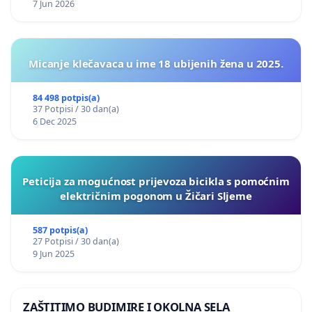
7 Jun 2026
Micanje klečavaca u ime 18 ubijenih žena u 2025.
84 498 potpis(a)
37 Potpisi / 30 dan(a)
6 Dec 2025
Peticija za mogućnost prijevoza bicikla s pomoćnim
električnim pogonom u Žičari Sljeme
587 potpis(a)
27 Potpisi / 30 dan(a)
9 Jun 2025
ZAŠTITIMO BUDIMIRE I OKOLNA SELA