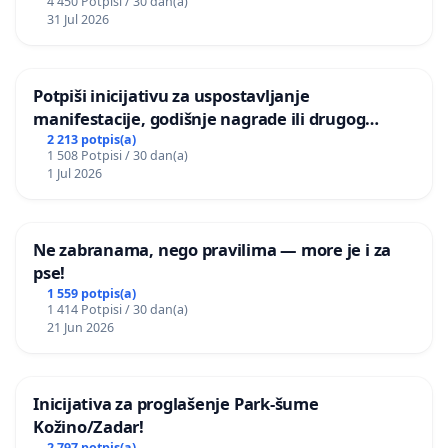
4 450 Potpisi / 30 dan(a)
31 Jul 2026
Potpiši inicijativu za uspostavljanje
manifestacije, godišnje nagrade ili drugog
javnog događaja „Edin Avdić“ u Sarajevu
2 213 potpis(a)
1 508 Potpisi / 30 dan(a)
1 Jul 2026
Ne zabranama, nego pravilima — more je i za
pse!
1 559 potpis(a)
1 414 Potpisi / 30 dan(a)
21 Jun 2026
Inicijativa za proglašenje Park-šume
Kožino/Zadar!
2 797 potpis(a)