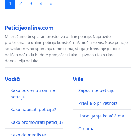
1
2
3
4
»
Peticijeonline.com
Mi pružamo besplatan prostor za online peticije. Napravite
profesionalnu online peticiju koristeći naš močni servis. Naše peticije
se svakodnevno spominju u medijima, stoga je kreiranje peticije
odličan način da budete primjećeni kako u javnosti tako i kod
donositelja odluka.
Vodiči
Više
Kako pokrenuti online
Započnite peticiju
peticiju
Pravila o privatnosti
Kako napisati peticiju?
Upravljanje kolačićima
Kako promovirati peticiju?
O nama
Kako do medijske