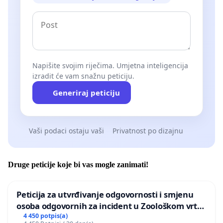
Napišite svojim riječima. Umjetna inteligencija
izradit će vam snažnu peticiju.
Generiraj peticiju
Vaši podaci ostaju vaši
Privatnost po dizajnu
Druge peticije koje bi vas mogle zanimati!
Peticija za utvrđivanje odgovornosti i smjenu
osoba odgovornih za incident u Zoološkom vrtu
Grada Zagreba
4 450 potpis(a)