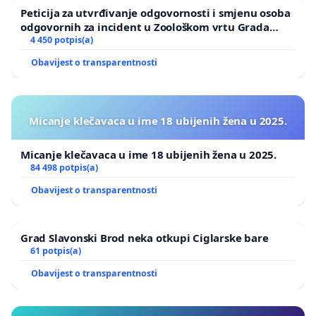
na Bukovačkoj cesti.
Peticija za utvrđivanje odgovornosti i smjenu osoba
odgovornih za incident u Zoološkom vrtu Grada
Kako je ranije izvijestila zagrebačka policija, 19-
Zagreba
4 450 potpis(a)
godišnji vozač se kretao tom ulicom prema jugu u
Obavijest o transparentnosti
svojem Peugeotu.
“Dolaskom nasuprot kućnog broja 274, započeo je
Micanje klečavaca u ime 18 ubijenih žena u 2025.
nepropisno obilaženje na mjestu gdje mu je to
zabranjeno punom uzdužnom linijom po sredini
Micanje klečavaca u ime 18 ubijenih žena u 2025.
kolnika, nepoznatog osobnog automobila koji je
84 498 potpis(a)
bio zaustavljen na desnoj kolničkoj traci i iza
Obavijest o transparentnosti
autobusa javnog gradskog prijevoza zagrebačkih
registarskih oznaka, a koji je bio zaustavljen na
Grad Slavonski Brod neka otkupi Ciglarske bare
desnoj kolničkoj traci na obilježenom autobusnom
61 potpis(a)
stajalištu”, objašnjava policija.
Obavijest o transparentnosti
Iako je vozač bio dužan usporiti, to nije učinio i
naletio je na djevojčicu koja je u tom trenutku