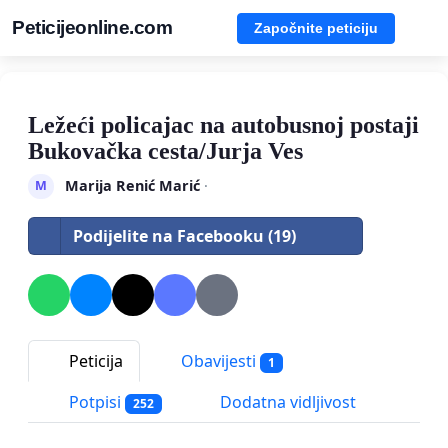
Peticijeonline.com
Započnite peticiju
Ležeći policajac na autobusnoj postaji
Bukovačka cesta/Jurja Ves
Marija Renić Marić
·
M
Podijelite na Facebooku (19)
Peticija
Obavijesti
1
Potpisi
Dodatna vidljivost
252