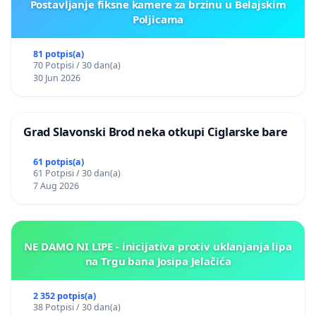
Postavljanje fiksne kamere za brzinu u Belajskim
Poljicama
81 potpis(a)
70 Potpisi / 30 dan(a)
30 Jun 2026
Grad Slavonski Brod neka otkupi Ciglarske bare
61 potpis(a)
61 Potpisi / 30 dan(a)
7 Aug 2026
NE DAMO NI LIPE - inicijativa protiv uklanjanja lipa
na Trgu bana Josipa Jelačića
2 352 potpis(a)
38 Potpisi / 30 dan(a)