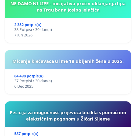
NE DAMO NI LIPE - inicijativa protiv uklanjanja lipa
na Trgu bana Josipa Jelačića
2 352 potpis(a)
38 Potpisi / 30 dan(a)
7 Jun 2026
Micanje klečavaca u ime 18 ubijenih žena u 2025.
84 498 potpis(a)
37 Potpisi / 30 dan(a)
6 Dec 2025
Peticija za mogućnost prijevoza bicikla s pomoćnim
električnim pogonom u Žičari Sljeme
587 potpis(a)