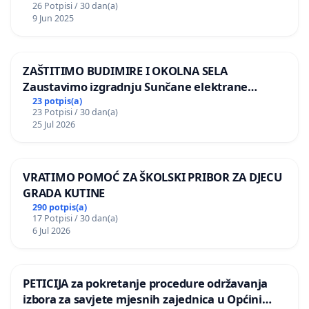
26 Potpisi / 30 dan(a)
9 Jun 2025
ZAŠTITIMO BUDIMIRE I OKOLNA SELA
Zaustavimo izgradnju Sunčane elektrane
Vedrine na području Ugljana
23 potpis(a)
23 Potpisi / 30 dan(a)
25 Jul 2026
VRATIMO POMOĆ ZA ŠKOLSKI PRIBOR ZA DJECU
GRADA KUTINE
290 potpis(a)
17 Potpisi / 30 dan(a)
6 Jul 2026
PETICIJA za pokretanje procedure održavanja
izbora za savjete mjesnih zajednica u Općini