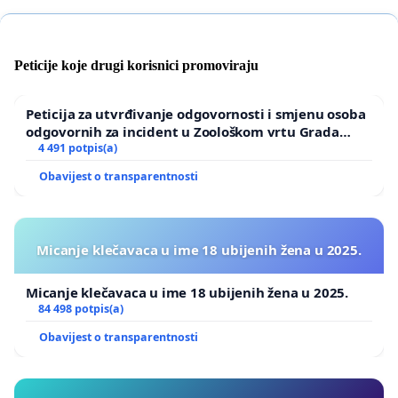
Peticije koje drugi korisnici promoviraju
Peticija za utvrđivanje odgovornosti i smjenu osoba
odgovornih za incident u Zoološkom vrtu Grada
Zagreba
4 491 potpis(a)
Obavijest o transparentnosti
Micanje klečavaca u ime 18 ubijenih žena u 2025.
Micanje klečavaca u ime 18 ubijenih žena u 2025.
84 498 potpis(a)
Obavijest o transparentnosti