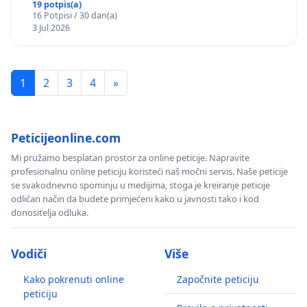
Bugojno
19 potpis(a)
16 Potpisi / 30 dan(a)
3 Jul 2026
1
2
3
4
»
Peticijeonline.com
Mi pružamo besplatan prostor za online peticije. Napravite
profesionalnu online peticiju koristeći naš močni servis. Naše peticije
se svakodnevno spominju u medijima, stoga je kreiranje peticije
odličan način da budete primjećeni kako u javnosti tako i kod
donositelja odluka.
Vodiči
Više
Kako pokrenuti online
Započnite peticiju
peticiju