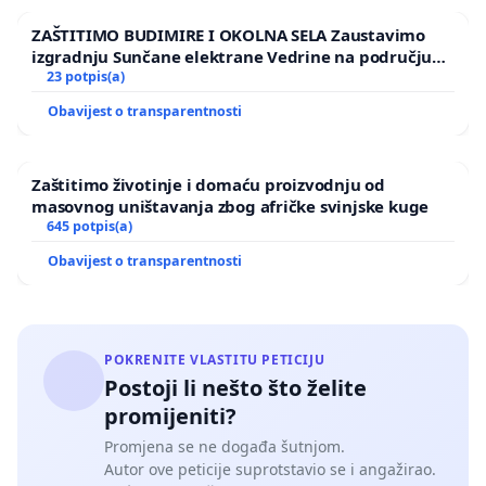
ZAŠTITIMO BUDIMIRE I OKOLNA SELA Zaustavimo
izgradnju Sunčane elektrane Vedrine na području
Ugljana
23 potpis(a)
Obavijest o transparentnosti
Zaštitimo životinje i domaću proizvodnju od
masovnog uništavanja zbog afričke svinjske kuge
645 potpis(a)
Obavijest o transparentnosti
POKRENITE VLASTITU PETICIJU
Postoji li nešto što želite
promijeniti?
Promjena se ne događa šutnjom.
Autor ove peticije suprotstavio se i angažirao.