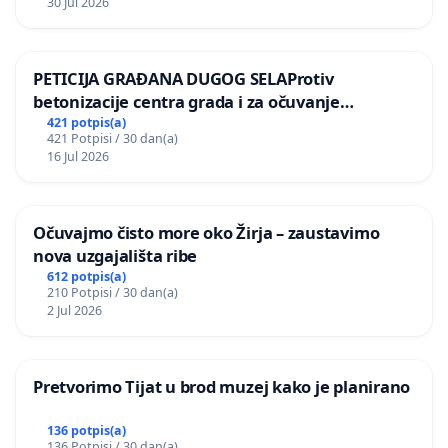
30 Jul 2026
PETICIJA GRAĐANA DUGOG SELAProtiv
betonizacije centra grada i za očuvanje
postojećih zelenih površina i odraslih stabala pri
421 potpis(a)
421 Potpisi / 30 dan(a)
donošenju izmjena urbanističkog plana
16 Jul 2026
Očuvajmo čisto more oko Žirja – zaustavimo
nova uzgajališta ribe
612 potpis(a)
210 Potpisi / 30 dan(a)
2 Jul 2026
Pretvorimo Tijat u brod muzej kako je planirano
136 potpis(a)
136 Potpisi / 30 dan(a)