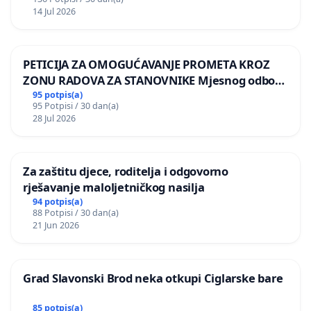
14 Jul 2026
PETICIJA ZA OMOGUĆAVANJE PROMETA KROZ
ZONU RADOVA ZA STANOVNIKE Mjesnog odbora
Kamensko i Lemić Brdo
95 potpis(a)
95 Potpisi / 30 dan(a)
28 Jul 2026
Za zaštitu djece, roditelja i odgovorno
rješavanje maloljetničkog nasilja
94 potpis(a)
88 Potpisi / 30 dan(a)
21 Jun 2026
Grad Slavonski Brod neka otkupi Ciglarske bare
85 potpis(a)