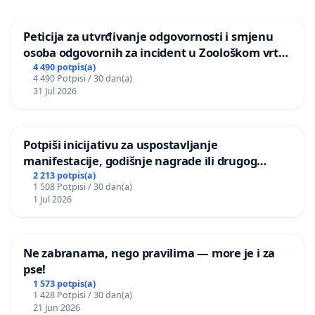
Peticija za utvrđivanje odgovornosti i smjenu
osoba odgovornih za incident u Zoološkom vrtu
Grada Zagreba
4 490 potpis(a)
4 490 Potpisi / 30 dan(a)
31 Jul 2026
Potpiši inicijativu za uspostavljanje
manifestacije, godišnje nagrade ili drugog
javnog događaja „Edin Avdić“ u Sarajevu
2 213 potpis(a)
1 508 Potpisi / 30 dan(a)
1 Jul 2026
Ne zabranama, nego pravilima — more je i za
pse!
1 573 potpis(a)
1 428 Potpisi / 30 dan(a)
21 Jun 2026