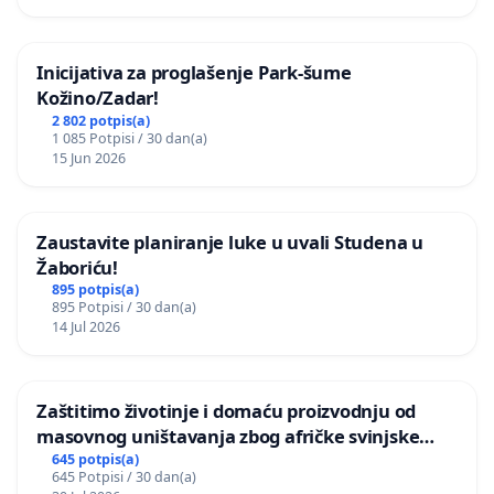
Inicijativa za proglašenje Park-šume
Kožino/Zadar!
2 802 potpis(a)
1 085 Potpisi / 30 dan(a)
15 Jun 2026
Zaustavite planiranje luke u uvali Studena u
Žaboriću!
895 potpis(a)
895 Potpisi / 30 dan(a)
14 Jul 2026
Zaštitimo životinje i domaću proizvodnju od
masovnog uništavanja zbog afričke svinjske
kuge
645 potpis(a)
645 Potpisi / 30 dan(a)