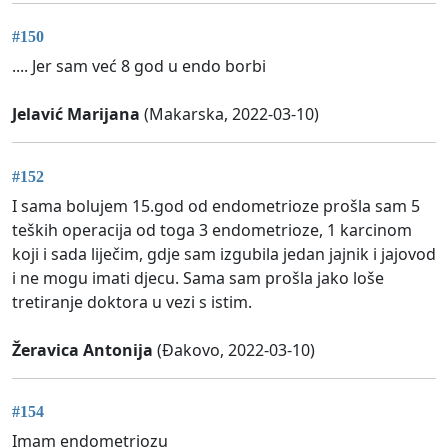
#150
.... Jer sam već 8 god u endo borbi
Jelavić Marijana
(Makarska, 2022-03-10)
#152
I sama bolujem 15.god od endometrioze prošla sam 5
teških operacija od toga 3 endometrioze, 1 karcinom
koji i sada liječim, gdje sam izgubila jedan jajnik i jajovod
i ne mogu imati djecu. Sama sam prošla jako loše
tretiranje doktora u vezi s istim.
Žeravica Antonija
(Đakovo, 2022-03-10)
#154
Imam endometriozu