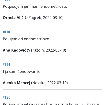
Potpisujem jer imam endometriozu.
Ornela Ališić
(Zagreb, 2022-03-10)
#110
Bolujem od endometrioze
Ana Kadović
(Varaždin, 2022-03-10)
#114
I ja sam #endowarrior
Alenka Mencej
(Novska, 2022-03-10)
#120
Potpisujem jel se i sama borim s tom bolešću i isti sam