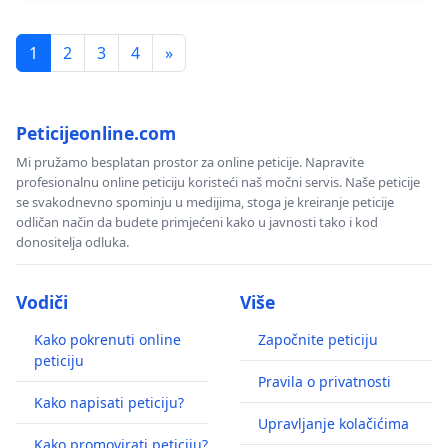
1
2
3
4
»
Peticijeonline.com
Mi pružamo besplatan prostor za online peticije. Napravite
profesionalnu online peticiju koristeći naš močni servis. Naše peticije
se svakodnevno spominju u medijima, stoga je kreiranje peticije
odličan način da budete primjećeni kako u javnosti tako i kod
donositelja odluka.
Vodiči
Više
Kako pokrenuti online
Započnite peticiju
peticiju
Pravila o privatnosti
Kako napisati peticiju?
Upravljanje kolačićima
Kako promovirati peticiju?