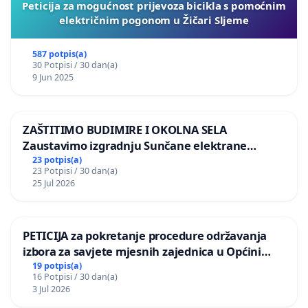
Peticija za mogućnost prijevoza bicikla s pomoćnim
električnim pogonom u Žičari Sljeme
587 potpis(a)
30 Potpisi / 30 dan(a)
9 Jun 2025
ZAŠTITIMO BUDIMIRE I OKOLNA SELA
Zaustavimo izgradnju Sunčane elektrane
Vedrine na području Ugljana
23 potpis(a)
23 Potpisi / 30 dan(a)
25 Jul 2026
PETICIJA za pokretanje procedure održavanja
izbora za savjete mjesnih zajednica u Općini
Bugojno
19 potpis(a)
16 Potpisi / 30 dan(a)
3 Jul 2026