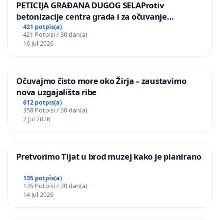
PETICIJA GRAĐANA DUGOG SELAProtiv
betonizacije centra grada i za očuvanje
postojećih zelenih površina i odraslih stabala pri
421 potpis(a)
421 Potpisi / 30 dan(a)
donošenju izmjena urbanističkog plana
16 Jul 2026
Očuvajmo čisto more oko Žirja – zaustavimo
nova uzgajališta ribe
612 potpis(a)
358 Potpisi / 30 dan(a)
2 Jul 2026
Pretvorimo Tijat u brod muzej kako je planirano
135 potpis(a)
135 Potpisi / 30 dan(a)
14 Jul 2026