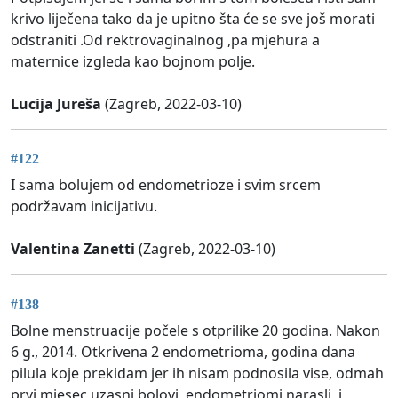
krivo liječena tako da je upitno šta će se sve još morati
odstraniti .Od rektrovaginalnog ,pa mjehura a
maternice izgleda kao bojnom polje.
Lucija Jureša
(Zagreb, 2022-03-10)
#122
I sama bolujem od endometrioze i svim srcem
podržavam inicijativu.
Valentina Zanetti
(Zagreb, 2022-03-10)
#138
Bolne menstruacije počele s otprilike 20 godina. Nakon
6 g., 2014. Otkrivena 2 endometrioma, godina dana
pilula koje prekidam jer ih nisam podnosila vise, odmah
prvi mjesec uzasni bolovi, endometriomi narasli, i