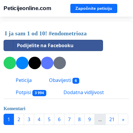
Peticijeonline.com
Započnite peticiju
I ja sam 1 od 10! #endometrioza
Podijelite na Facebooku
Peticija
Obavijesti
6
Potpisi
Dodatna vidljivost
3 994
Komentari
1
2
3
4
5
6
7
8
9
...
21
»