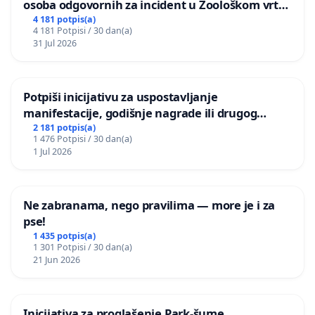
osoba odgovornih za incident u Zoološkom vrtu
Grada Zagreba
4 181 potpis(a)
4 181 Potpisi / 30 dan(a)
31 Jul 2026
Potpiši inicijativu za uspostavljanje
manifestacije, godišnje nagrade ili drugog
javnog događaja „Edin Avdić“ u Sarajevu
2 181 potpis(a)
1 476 Potpisi / 30 dan(a)
1 Jul 2026
Ne zabranama, nego pravilima — more je i za
pse!
1 435 potpis(a)
1 301 Potpisi / 30 dan(a)
21 Jun 2026
Inicijativa za proglašenje Park-šume