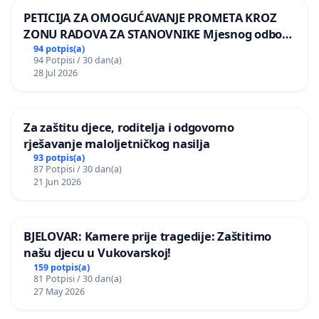
PETICIJA ZA OMOGUĆAVANJE PROMETA KROZ
ZONU RADOVA ZA STANOVNIKE Mjesnog odbora
Kamensko i Lemić Brdo
94 potpis(a)
94 Potpisi / 30 dan(a)
28 Jul 2026
Za zaštitu djece, roditelja i odgovorno
rješavanje maloljetničkog nasilja
93 potpis(a)
87 Potpisi / 30 dan(a)
21 Jun 2026
BJELOVAR: Kamere prije tragedije: Zaštitimo
našu djecu u Vukovarskoj!
159 potpis(a)
81 Potpisi / 30 dan(a)
27 May 2026