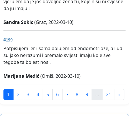
vjerujem da je jos dovoljno zena tu, koje nisu ni svjesne
da ju imaju!!
Sandra Sokic
(Graz, 2022-03-10)
#199
Potpisujem jer i sama bolujem od endometrioze, a ljudi
su jako nerazumi i premalo svijesti imaju koje sve
tegobe ta bolest nosi.
Marijana Medić
(Omiš, 2022-03-10)
1
2
3
4
5
6
7
8
9
...
21
»