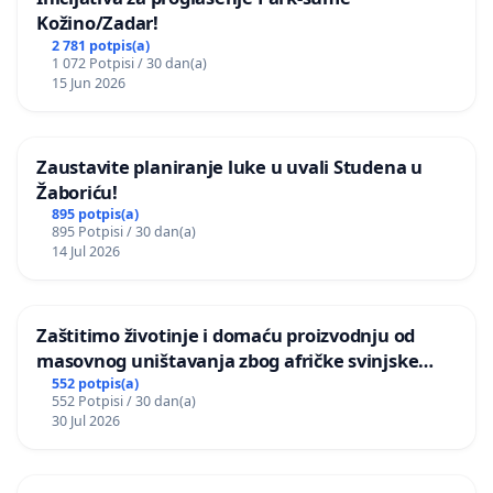
Kožino/Zadar!
2 781 potpis(a)
1 072 Potpisi / 30 dan(a)
15 Jun 2026
Zaustavite planiranje luke u uvali Studena u
Žaboriću!
895 potpis(a)
895 Potpisi / 30 dan(a)
14 Jul 2026
Zaštitimo životinje i domaću proizvodnju od
masovnog uništavanja zbog afričke svinjske
kuge
552 potpis(a)
552 Potpisi / 30 dan(a)
30 Jul 2026