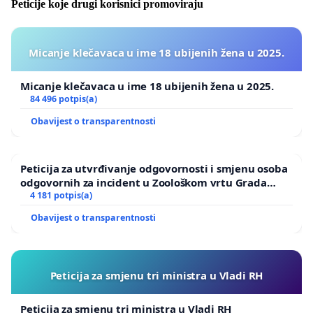
Peticije koje drugi korisnici promoviraju
Micanje klečavaca u ime 18 ubijenih žena u 2025.
Micanje klečavaca u ime 18 ubijenih žena u 2025.
84 496 potpis(a)
Obavijest o transparentnosti
Peticija za utvrđivanje odgovornosti i smjenu osoba
odgovornih za incident u Zoološkom vrtu Grada
Zagreba
4 181 potpis(a)
Obavijest o transparentnosti
Peticija za smjenu tri ministra u Vladi RH
Peticija za smjenu tri ministra u Vladi RH