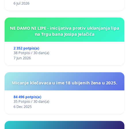
6 Jul 2026
NE DAMO NI LIPE - inicijativa protiv uklanjanja lipa
na Trgu bana Josipa Jelačića
2 352 potpis(a)
38 Potpisi / 30 dan(a)
7 Jun 2026
Micanje klečavaca u ime 18 ubijenih žena u 2025.
84 496 potpis(a)
35 Potpisi / 30 dan(a)
6 Dec 2025