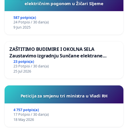
električnim pogonom u Žičari Sljeme
587 potpis(a)
24 Potpisi / 30 dan(a)
9 Jun 2025
ZAŠTITIMO BUDIMIRE I OKOLNA SELA
Zaustavimo izgradnju Sunčane elektrane
Vedrine na području Ugljana
23 potpis(a)
23 Potpisi / 30 dan(a)
25 Jul 2026
Peticija za smjenu tri ministra u Vladi RH
4 757 potpis(a)
17 Potpisi / 30 dan(a)
18 May 2026