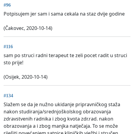
#96
Potpisujem jer sam i sama cekala na staz dvije godine
(Čakovec, 2020-10-14)
#116
sam po struci radni terapeut te zeli pocet radit u struci
sto prije!
(Osijek, 2020-10-14)
#134
Slažem se da je nužno ukidanje pripravničkog staža
nakon studiranja/srednjoškolskog obrazovanja
zdravstvenih radnika i zbog kvota zdr.rad. nakon
obrazovanja a i zbog manjka natječaja. To se može
riješiti povećanjem satnice kliničkih vježbi i stručen