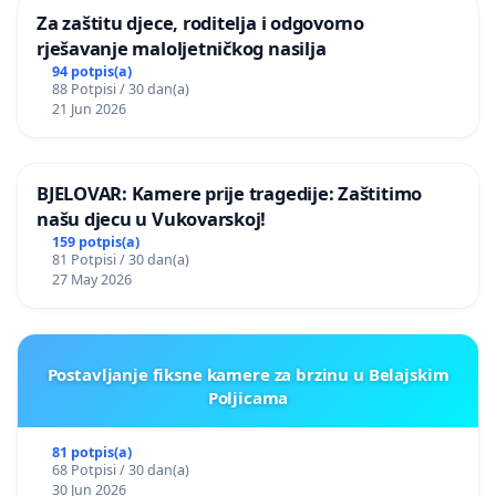
Za zaštitu djece, roditelja i odgovorno
rješavanje maloljetničkog nasilja
94 potpis(a)
88 Potpisi / 30 dan(a)
21 Jun 2026
BJELOVAR: Kamere prije tragedije: Zaštitimo
našu djecu u Vukovarskoj!
159 potpis(a)
81 Potpisi / 30 dan(a)
27 May 2026
Postavljanje fiksne kamere za brzinu u Belajskim
Poljicama
81 potpis(a)
68 Potpisi / 30 dan(a)
30 Jun 2026