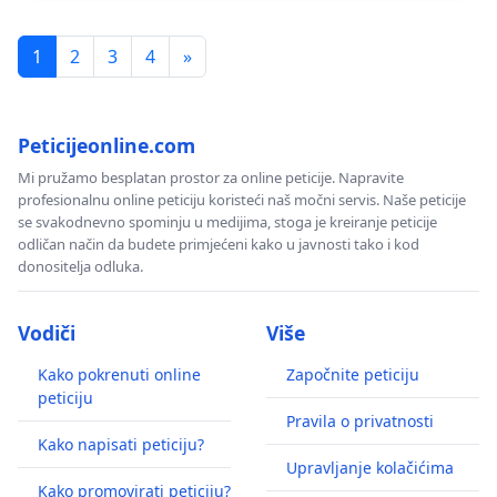
1
2
3
4
»
Peticijeonline.com
Mi pružamo besplatan prostor za online peticije. Napravite
profesionalnu online peticiju koristeći naš močni servis. Naše peticije
se svakodnevno spominju u medijima, stoga je kreiranje peticije
odličan način da budete primjećeni kako u javnosti tako i kod
donositelja odluka.
Vodiči
Više
Kako pokrenuti online
Započnite peticiju
peticiju
Pravila o privatnosti
Kako napisati peticiju?
Upravljanje kolačićima
Kako promovirati peticiju?