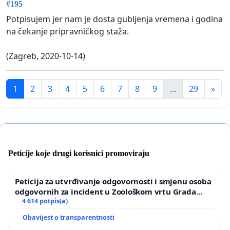
#195
Potpisujem jer nam je dosta gubljenja vremena i godina
na čekanje pripravničkog staža.
(Zagreb, 2020-10-14)
1
2
3
4
5
6
7
8
9
...
29
»
Peticije koje drugi korisnici promoviraju
Peticija za utvrđivanje odgovornosti i smjenu osoba
odgovornih za incident u Zoološkom vrtu Grada
Zagreba
4 614 potpis(a)
Obavijest o transparentnosti