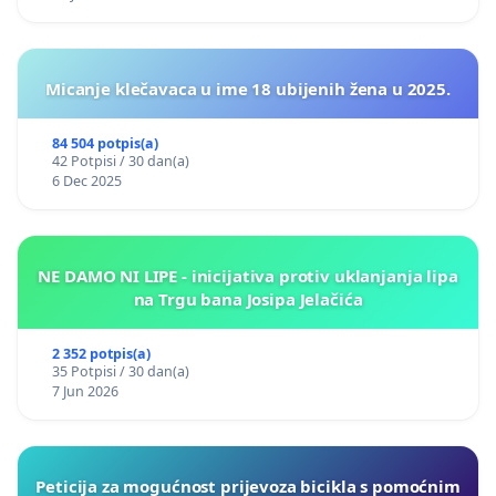
Micanje klečavaca u ime 18 ubijenih žena u 2025.
84 504 potpis(a)
42 Potpisi / 30 dan(a)
6 Dec 2025
NE DAMO NI LIPE - inicijativa protiv uklanjanja lipa
na Trgu bana Josipa Jelačića
2 352 potpis(a)
35 Potpisi / 30 dan(a)
7 Jun 2026
Peticija za mogućnost prijevoza bicikla s pomoćnim