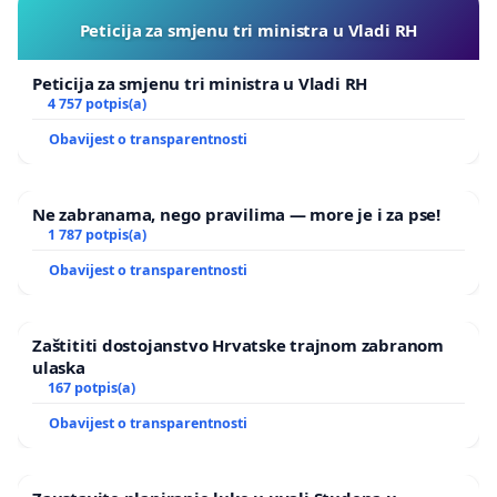
Peticija za smjenu tri ministra u Vladi RH
Peticija za smjenu tri ministra u Vladi RH
4 757 potpis(a)
Obavijest o transparentnosti
Ne zabranama, nego pravilima — more je i za pse!
1 787 potpis(a)
Obavijest o transparentnosti
Zaštititi dostojanstvo Hrvatske trajnom zabranom
ulaska
167 potpis(a)
Obavijest o transparentnosti