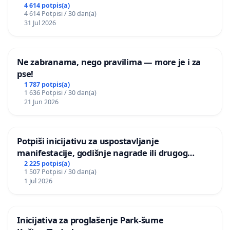
Grada Zagreba
4 614 potpis(a)
4 614 Potpisi / 30 dan(a)
31 Jul 2026
Ne zabranama, nego pravilima — more je i za
pse!
1 787 potpis(a)
1 636 Potpisi / 30 dan(a)
21 Jun 2026
Potpiši inicijativu za uspostavljanje
manifestacije, godišnje nagrade ili drugog
javnog događaja „Edin Avdić“ u Sarajevu
2 225 potpis(a)
1 507 Potpisi / 30 dan(a)
1 Jul 2026
Inicijativa za proglašenje Park-šume