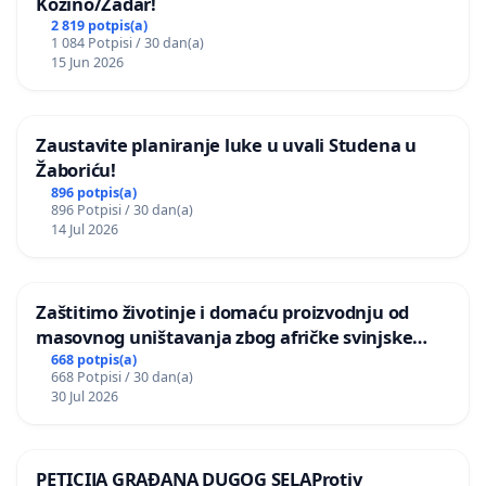
Kožino/Zadar!
2 819 potpis(a)
1 084 Potpisi / 30 dan(a)
15 Jun 2026
Zaustavite planiranje luke u uvali Studena u
Žaboriću!
896 potpis(a)
896 Potpisi / 30 dan(a)
14 Jul 2026
Zaštitimo životinje i domaću proizvodnju od
masovnog uništavanja zbog afričke svinjske
kuge
668 potpis(a)
668 Potpisi / 30 dan(a)
30 Jul 2026
PETICIJA GRAĐANA DUGOG SELAProtiv