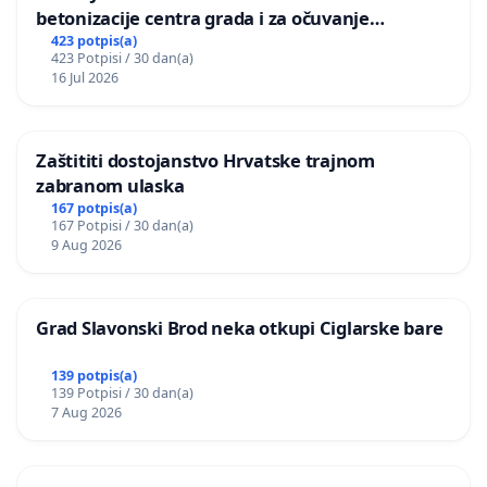
betonizacije centra grada i za očuvanje
postojećih zelenih površina i odraslih stabala pri
423 potpis(a)
423 Potpisi / 30 dan(a)
donošenju izmjena urbanističkog plana
16 Jul 2026
Zaštititi dostojanstvo Hrvatske trajnom
zabranom ulaska
167 potpis(a)
167 Potpisi / 30 dan(a)
9 Aug 2026
Grad Slavonski Brod neka otkupi Ciglarske bare
139 potpis(a)
139 Potpisi / 30 dan(a)
7 Aug 2026