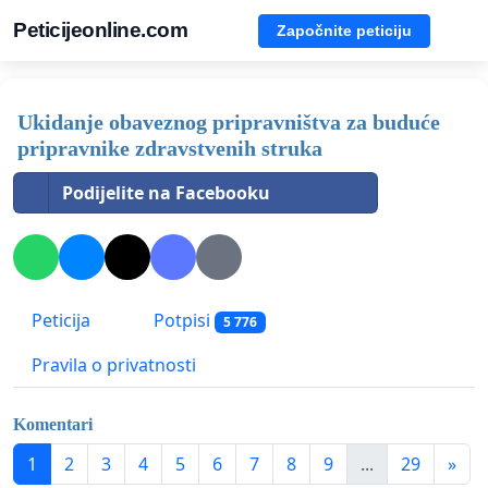
Peticijeonline.com
Započnite peticiju
Ukidanje obaveznog pripravništva za buduće
pripravnike zdravstvenih struka
Podijelite na Facebooku
Peticija
Potpisi
5 776
Pravila o privatnosti
Komentari
1
2
3
4
5
6
7
8
9
...
29
»