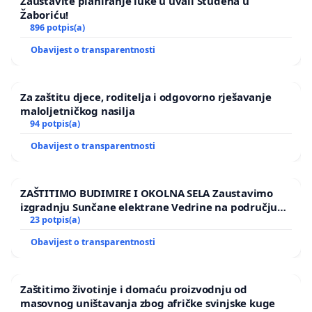
Zaustavite planiranje luke u uvali Studena u
Žaboriću!
896 potpis(a)
Obavijest o transparentnosti
Za zaštitu djece, roditelja i odgovorno rješavanje
maloljetničkog nasilja
94 potpis(a)
Obavijest o transparentnosti
ZAŠTITIMO BUDIMIRE I OKOLNA SELA Zaustavimo
izgradnju Sunčane elektrane Vedrine na području
Ugljana
23 potpis(a)
Obavijest o transparentnosti
Zaštitimo životinje i domaću proizvodnju od
masovnog uništavanja zbog afričke svinjske kuge