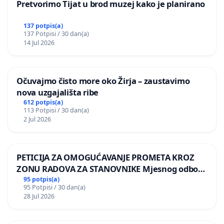
Pretvorimo Tijat u brod muzej kako je planirano
137 potpis(a)
137 Potpisi / 30 dan(a)
14 Jul 2026
Očuvajmo čisto more oko Žirja – zaustavimo
nova uzgajališta ribe
612 potpis(a)
113 Potpisi / 30 dan(a)
2 Jul 2026
PETICIJA ZA OMOGUĆAVANJE PROMETA KROZ
ZONU RADOVA ZA STANOVNIKE Mjesnog odbora
Kamensko i Lemić Brdo
95 potpis(a)
95 Potpisi / 30 dan(a)
28 Jul 2026