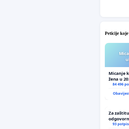
Peticije koj
Mica
u
Micanje k
žena u 20
84 496 po
Obavijes
Za zaštitu
odgovorn
maloljetn
93 potpis