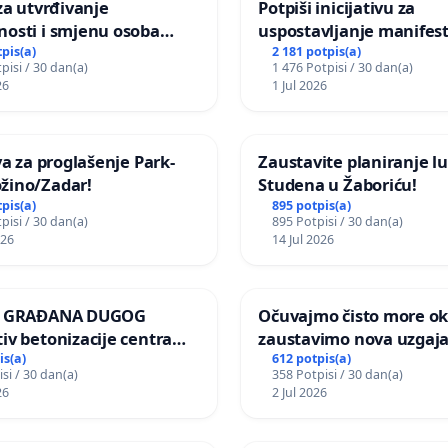
 za utvrđivanje
Potpiši inicijativu za
nosti i smjenu osoba
uspostavljanje manifest
ih za incident u
godišnje nagrade ili dr
tpis(a)
2 181 potpis(a)
pisi / 30 dan(a)
1 476 Potpisi / 30 dan(a)
om vrtu Grada Zagreba
javnog događaja „Edin A
26
1 Jul 2026
Sarajevu
iva za proglašenje Park-
Zaustavite planiranje lu
žino/Zadar!
Studena u Žaboriću!
tpis(a)
895 potpis(a)
pisi / 30 dan(a)
895 Potpisi / 30 dan(a)
026
14 Jul 2026
JA GRAĐANA DUGOG
Očuvajmo čisto more oko
iv betonizacije centra
zaustavimo nova uzgajal
za očuvanje postojećih
is(a)
612 potpis(a)
si / 30 dan(a)
358 Potpisi / 30 dan(a)
površina i odraslih
26
2 Jul 2026
pri donošenju izmjena
ičkog plana