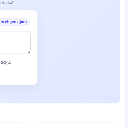
jednako?
nteligencijom
iciju.