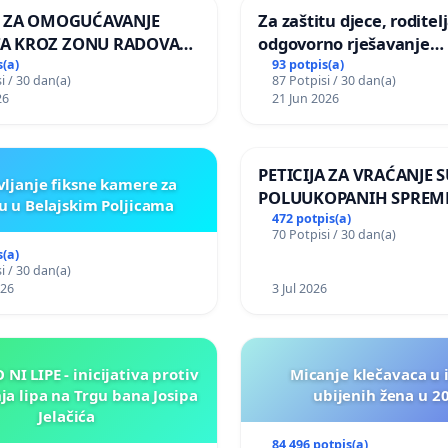
A ZA OMOGUĆAVANJE
Za zaštitu djece, roditelj
A KROZ ZONU RADOVA
odgovorno rješavanje
OVNIKE Mjesnog odbora
maloljetničkog nasilja
s(a)
93 potpis(a)
i / 30 dan(a)
87 Potpisi / 30 dan(a)
o i Lemić Brdo
26
21 Jun 2026
PETICIJA ZA VRAĆANJE 
vljanje fiksne kamere za
POLUUKOPANIH SPREM
u u Belajskim Poljicama
NASELJU KOLANJSKI GA
472 potpis(a)
70 Potpisi / 30 dan(a)
s(a)
i / 30 dan(a)
026
3 Jul 2026
NI LIPE - inicijativa protiv
Micanje klečavaca u 
ja lipa na Trgu bana Josipa
ubijenih žena u 2
Jelačića
84 496 potpis(a)