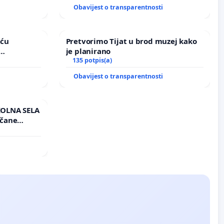
i
Obavijest o transparentnosti
aću
Pretvorimo Tijat u brod muzej kako
je planirano
vinjske
135 potpis(a)
i
Obavijest o transparentnosti
KOLNA SELA
nčane
ručju
i