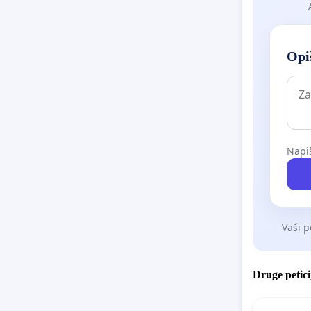
Opiš
Napiš
Vaši p
Druge petici