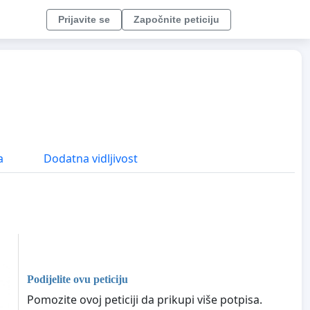
Prijavite se
Započnite peticiju
a
Dodatna vidljivost
Podijelite ovu peticiju
Pomozite ovoj peticiji da prikupi više potpisa.