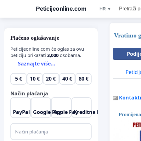
Peticijeonline.com
Pretraži p
HR ▼
Vratimo g
Plaćeno oglašavanje
Peticijeonline.com će oglas za ovu
Podij
peticiju prikazati
3,000
osobama.
Saznajte više...
Peticij
5 €
10 €
20 €
40 €
80 €
Način plaćanja
Kontaktir
PayPal
Google Pay
Apple Pay
Kreditna kartica
Promijena 
Način plaćanja