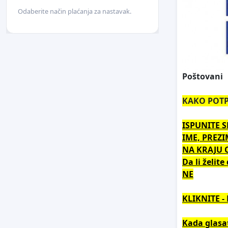
Odaberite način plaćanja za nastavak.
Poštovani
KAKO POTPI
ISPUNITE S
IME, PREZI
NA KRAJU O
Da li želit
NE
KLIKNITE -
Kada glasat