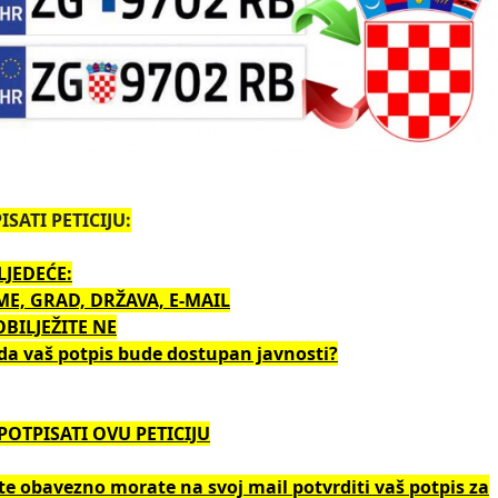
SATI PETICIJU:
LJEDEĆE:
ME, GRAD, DRŽAVA, E-MAIL
BILJEŽITE NE
e da vaš potpis bude dostupan javnosti?
 POTPISATI OVU PETICIJU
e obavezno morate na svoj mail potvrditi vaš potpis za