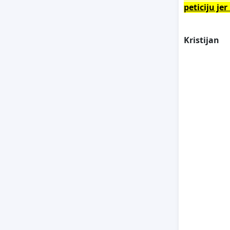
peticiju je
Kristijan