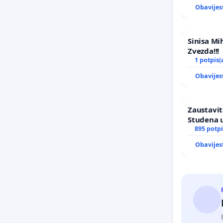
Obavijes
Sinisa Mi
Zvezda!!!
1 potpis(
Obavijes
Zaustavit
Studena u
895 potpi
Obavijes