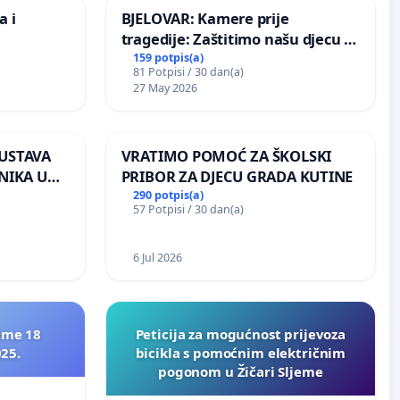
a i
BJELOVAR: Kamere prije
tragedije: Zaštitimo našu djecu u
Vukovarskoj!
159 potpis(a)
81 Potpisi / 30 dan(a)
27 May 2026
SUSTAVA
VRATIMO POMOĆ ZA ŠKOLSKI
NIKA U
PRIBOR ZA DJECU GRADA KUTINE
JAC
290 potpis(a)
57 Potpisi / 30 dan(a)
6 Jul 2026
ime 18
Peticija za mogućnost prijevoza
025.
bicikla s pomoćnim električnim
pogonom u Žičari Sljeme