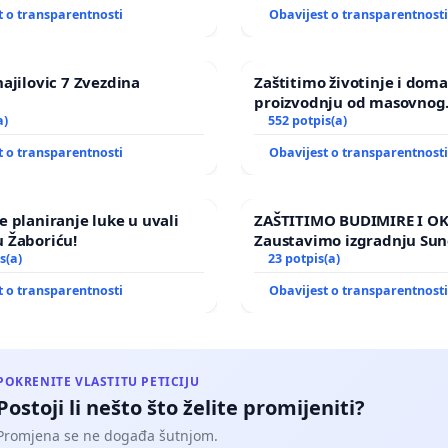
t o transparentnosti
Obavijest o transparentnost
hajilovic 7 Zvezdina
Zaštitimo životinje i dom
proizvodnju od masovnog
a)
uništavanja zbog afričke s
552 potpis(a)
kuge
t o transparentnosti
Obavijest o transparentnost
e planiranje luke u uvali
ZAŠTITIMO BUDIMIRE I O
 Žaboriću!
Zaustavimo izgradnju Su
s(a)
elektrane Vedrine na pod
23 potpis(a)
Ugljana
t o transparentnosti
Obavijest o transparentnost
POKRENITE VLASTITU PETICIJU
Postoji li nešto što želite promijeniti?
Promjena se ne događa šutnjom.