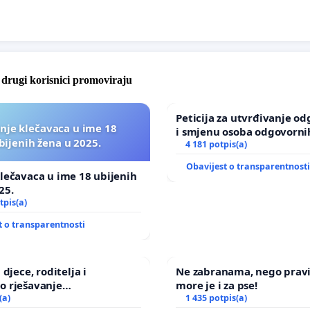
e drugi korisnici promoviraju
Peticija za utvrđivanje o
nje klečavaca u ime 18
i smjenu osoba odgovorni
bijenih žena u 2025.
incident u Zoološkom vrt
4 181 potpis(a)
Zagreba
Obavijest o transparentnost
lečavaca u ime 18 ubijenih
25.
tpis(a)
t o transparentnosti
 djece, roditelja i
Ne zabranama, nego prav
o rješavanje
more je i za pse!
ičkog nasilja
(a)
1 435 potpis(a)