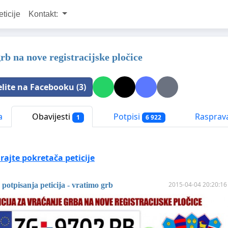
eticije
Kontakt:
rb na nove registracijske pločice
elite na Facebooku (3)
a
Obavijesti
Potpisi
Rasprav
1
6 922
ajte pokretača peticije
2015-04-04 20:20:16
potpisanja peticija - vratimo grb