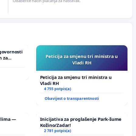
Odaberite način plaćanja za nastavak.
dgovornosti
Peticija za smjenu tri ministra u
h za
Vladi RH
u Grada
i
Peticija za smjenu tri ministra u
Vladi RH
4 755 potpis(a)
Obavijest o transparentnosti
ilima —
Inicijativa za proglašenje Park-šume
Kožino/Zadar!
2 781 potpis(a)