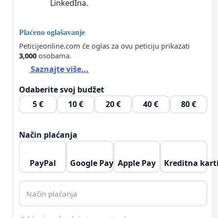
LinkedIna.
Plaćeno oglašavanje
Peticijeonline.com će oglas za ovu peticiju prikazati
3,000
osobama.
Saznajte više...
Odaberite svoj budžet
5 €
10 €
20 €
40 €
80 €
Način plaćanja
PayPal
Google Pay
Apple Pay
Kreditna kart
Način plaćanja