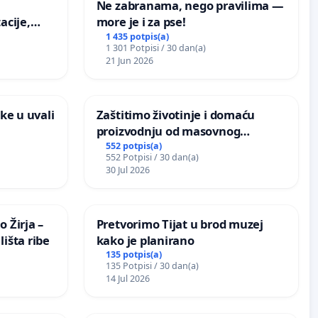
Ne zabranama, nego pravilima —
acije,
more je i za pse!
ugog
1 435 potpis(a)
1 301 Potpisi / 30 dan(a)
vdić“ u
21 Jun 2026
ke u uvali
Zaštitimo životinje i domaću
proizvodnju od masovnog
uništavanja zbog afričke svinjske
552 potpis(a)
552 Potpisi / 30 dan(a)
kuge
30 Jul 2026
 Žirja –
Pretvorimo Tijat u brod muzej
išta ribe
kako je planirano
135 potpis(a)
135 Potpisi / 30 dan(a)
14 Jul 2026