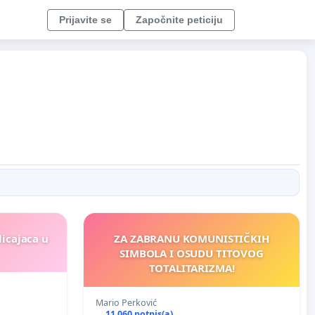
Prijavite se
Započnite peticiju
licajaca u
ZA ZABRANU KOMUNISTIČKIH
SIMBOLA I OSUDU TITOVOG
TOTALITARIZMA!
Mario Perković
11 060 potpis(a)