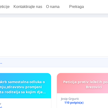
eticije
Kontaktirajte nas
O nama
Pretraga
..
 skrb samostalna odluka o
Peticija protiv ležećih po
nju,zdravstvu promjeni
Brezovici
ta roditelja sa kojim djete
zivi
Josip Grguric
110 potpis(a)
r
a)