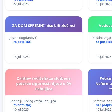
22 Jul 2025
18 Jul 2025
ZA DOM SPREMNI nisu bili zločinci
Vodovod
Josipa Bogdanović
Kristina Agat
78 potpis(a)
55 potpis(
14 Jul 2025
14 Jul 2025
Zahtjev roditelja za službene
Peticij
potvrde sigurnosti djece u DV
Neforma
Pahuljica
"
Roditelji Dječjeg vrtića Pahuljica
Neformalna 
75 potpis(a)
842 potpis
10 Jul 2025
10 Jul 2025