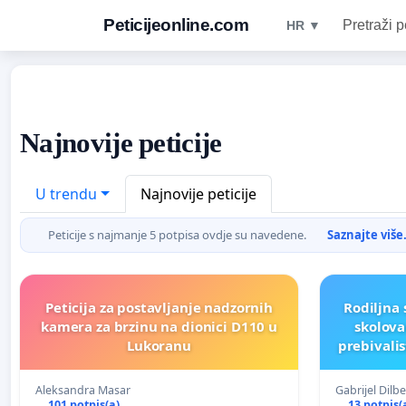
Peticijeonline.com
Pretraži p
HR ▼
Najnovije peticije
U trendu
Najnovije peticije
Peticije s najmanje 5 potpisa ovdje su navedene.
Saznajte više.
Peticija za postavljanje nadzornih
Rodiljna
kamera za brzinu na dionici D110 u
skolova
Lukoranu
prebivalis
Aleksandra Masar
Gabrijel Dilbe
101 potpis(a)
13 potpis(