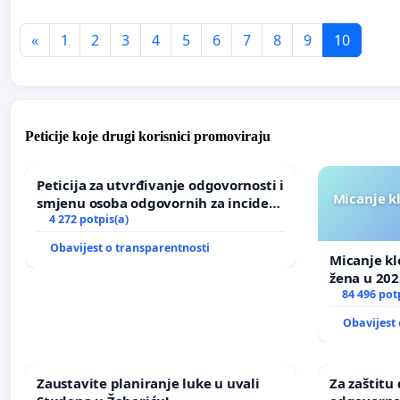
«
1
2
3
4
5
6
7
8
9
10
Peticije koje drugi korisnici promoviraju
Peticija za utvrđivanje odgovornosti i
Micanje k
smjenu osoba odgovornih za incident
u Zoološkom vrtu Grada Zagreba
4 272 potpis(a)
Obavijest o transparentnosti
Micanje kl
žena u 202
84 496 pot
Obavijest 
Zaustavite planiranje luke u uvali
Za zaštitu 