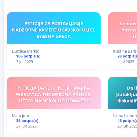
PETICIJA ZA POSTAVLJANJE
Imenova
NADZORNE KAMERE U SAVSKOJ ULICI,
nastav
BABINA GREDA
(
Đurđica Markić
Kristina Bariš
106 potpis(a)
28 potpis(
7 Jul 2025
4 Jul 2025
PETICIJA DA SE KONCERT MARKA
Da l
PERKOVIĆA THOMPSONA PRENOSI
(zutoklj
UŽIVO NA NEKOJ OD DOMAČIH
diskvalif
TELEVIZIJSKIH KUĆA
kao i 
ovome Lu
Mara Jurić
Istina Istino
35 potpis(a)
46 potpis(
27 Jun 2025
23 Jun 202