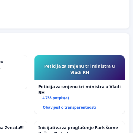
ću
Peticija za smjenu tri ministra u
Vladi RH
vinjske
Peticija za smjenu tri ministra u Vladi
RH
4 755 potpis(a)
Obavijest o transparentnosti
na Zvezda!!!
Inicijativa za proglašenje Park-šume