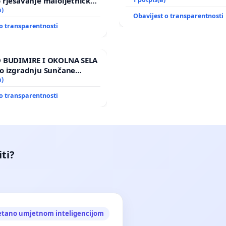
 rješavanje maloljetničkog
a)
Obavijest o transparentnosti
o transparentnosti
 BUDIMIRE I OKOLNA SELA
o izgradnju Sunčane
Vedrine na području
a)
o transparentnosti
iti?
etano umjetnom inteligencijom