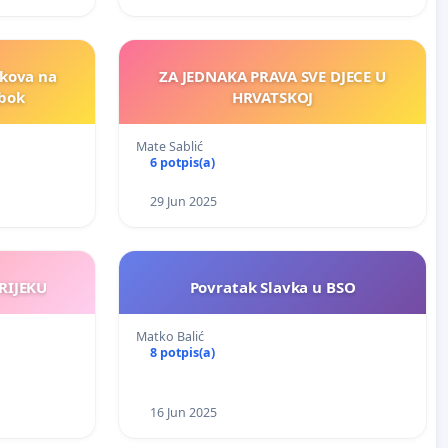
akova na
ZA JEDNAKA PRAVA SVE DJECE U
abok
HRVATSKOJ
Mate Sablić
6 potpis(a)
29 Jun 2025
RIJEKU
Povratak Slavka u BSO
Matko Balić
8 potpis(a)
16 Jun 2025