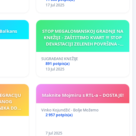
17 Jul 2025
 Balkans
STOP MEGALOMANSKOJ GRADNJI NA
KNEŽIJI - ZAŠTITIMO KVART !!! STOP
DEVASTACIJI ZELENIH POVRŠINA -
ZAŠTITIMO ZELENILO !!!
SUGRAĐANI KNEŽIJE
891 potpis(a)
13 Jul 2025
TEGRACIJU
Maknite Mojmiru s RTL-a – DOSTA JE!
ZANOG
NIKA DDC
Vinko Kojundžić - Bolje Možemo
2 957 potpis(a)
7 Jul 2025