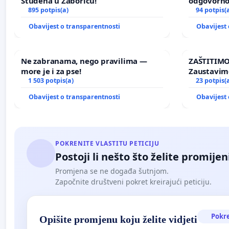
Studena u Žaboriću!
odgovorno
895 potpis(a)
nasilja
94 potpis(
Obavijest o transparentnosti
Obavijest 
Ne zabranama, nego pravilima —
ZAŠTITIMO
more je i za pse!
Zaustavim
1 503 potpis(a)
elektrane 
23 potpis(
Ugljana
Obavijest o transparentnosti
Obavijest 
POKRENITE VLASTITU PETICIJU
Postoji li nešto što želite promijen
Promjena se ne događa šutnjom.
Započnite društveni pokret kreirajući peticiju.
Pokr
Opišite promjenu koju želite vidjeti