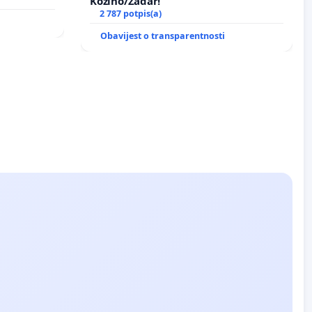
Kožino/Zadar!
2 787 potpis(a)
Obavijest o transparentnosti