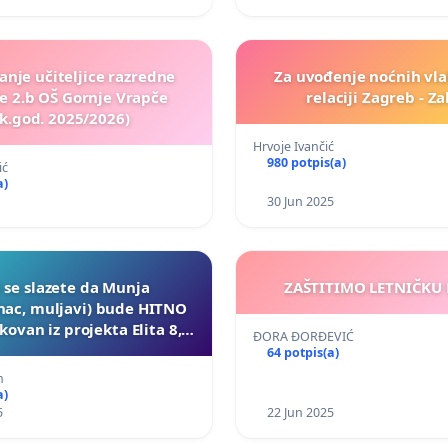
nje učiteljice razredne
Za uvođenje noćnih vl
e 2.b OŠ Gornje Vrapče
relaciji Zagreb - Z
šk.god. 2025/2026)
Hrvoje Ivančić
980 potpis(a)
ić
a)
30 Jun 2025
i se slazete da Munja
ZAŠTITIMO LETNIČKU 
unac, muljavi) bude HITNO
kovan iz projekta Elita 8,
ĐORA ĐORĐEVIĆ
da se neduznom u svemu
64 potpis(a)
ki Vujovicu bude vracen
m
honorar?
a)
5
22 Jun 2025