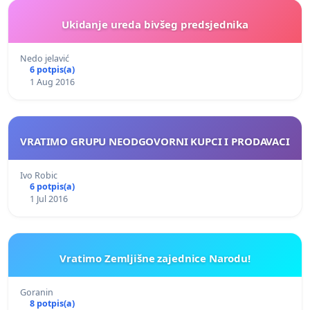
Ukidanje ureda bivšeg predsjednika
Nedo jelavić
6 potpis(a)
1 Aug 2016
VRATIMO GRUPU NEODGOVORNI KUPCI I PRODAVACI
Ivo Robic
6 potpis(a)
1 Jul 2016
Vratimo Zemljišne zajednice Narodu!
Goranin
8 potpis(a)