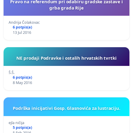
Pravo na referendum pri odabiru gradske zastave i
grba grada Rije
Andrija Čolakovac
6 potpis(a)
13 Jul 2016
NE prodaji Podravke i ostalih hrvatskih tvrtki
Š.Š.
6 potpis(a)
8 May 2016
Podrška inicijativi Gosp. Glasnovića za lustraciju.
ejla ničija
5 potpis(a)
5 Feb 2016