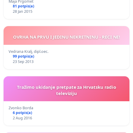
Maja Prgomet
81 potpis(a)
28 Jan 2015
OVRHA NA PRVU I JEDINU NEKRETNINU - RECI NE!
Vedrana Kralj, dipl.oec.
99 potpis(a)
23 Sep 2013
Tražimo ukidanje pretpate za Hrvatsku radio
televiziju
Zvonko Borda
6 potpis(a)
2 Aug 2016