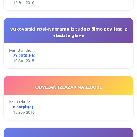
12 Feb 2016
Vukovarski apel-Naprama iz tuđe,pišimo povijest iz
vlastite glave
Ivan Biondić
79 potpis(a)
10 Apr 2015
OBVEZAN IZLAZAK NA IZBORE
boris trkulja
6 potpis(a)
15 Sep 2016