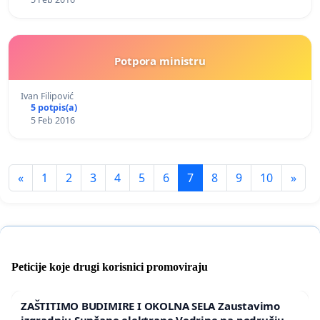
Potpora ministru
Ivan Filipović
5 potpis(a)
5 Feb 2016
«
1
2
3
4
5
6
7
8
9
10
»
Peticije koje drugi korisnici promoviraju
ZAŠTITIMO BUDIMIRE I OKOLNA SELA Zaustavimo