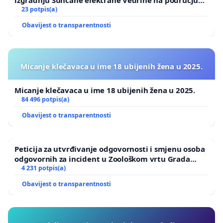
izgradnju Sunčane elektrane Vedrine na području
Ugljana
23 potpis(a)
Obavijest o transparentnosti
Micanje klečavaca u ime 18 ubijenih žena u 2025.
Micanje klečavaca u ime 18 ubijenih žena u 2025.
84 496 potpis(a)
Obavijest o transparentnosti
Peticija za utvrđivanje odgovornosti i smjenu osoba
odgovornih za incident u Zoološkom vrtu Grada
Zagreba
4 231 potpis(a)
Obavijest o transparentnosti