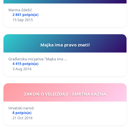
Marina Zdešić
2 841 potpis(a)
15 Sep 2015
Majka ima pravo znati!
Građanska inicijativa "Majka ima …
4 415 potpis(a)
3 Aug 2014
ZAKON O VELEIZDAJI - SMRTNA KAZNA
Hrvatski narod
8 potpis(a)
21 Oct 2016