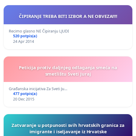
ČIPIRANJE TREBA BITI IZBOR A NE OBVEZA!!!!
Recimo glasno NE Čipiranju LJUDI
520 potpis(a)
24 Apr 2014
Peticija protiv daljnjeg odlaganja smeća na
smetlištu Sveti Juraj
Građanska inicijativa Za Sveti Ju…
477 potpis(a)
20 Dec 2015
Zatvaranje u potpunosti svih hrvatskih granica za
imigrante i iseljavanje iz Hrvatske