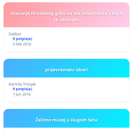
Vracanje Hrvatskog grba na sve dokumente s kojih
je uklonjen
Dalibor
9 potpis(a)
5 Feb 2016
prijevremeni izbori
Karmila Trtinjak
9 potpis(a)
7 Jun 2016
Želimo muzej u Dugom Selu