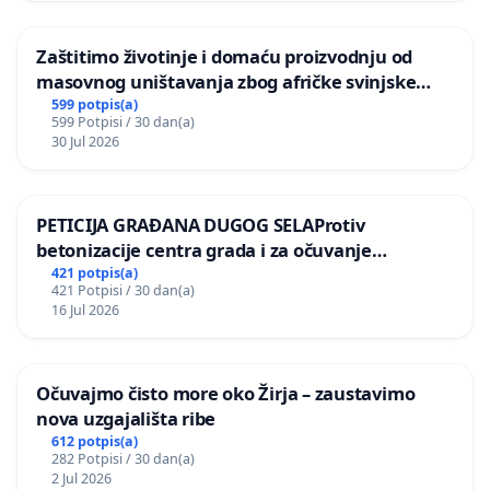
Zaštitimo životinje i domaću proizvodnju od
masovnog uništavanja zbog afričke svinjske
kuge
599 potpis(a)
599 Potpisi / 30 dan(a)
30 Jul 2026
PETICIJA GRAĐANA DUGOG SELAProtiv
betonizacije centra grada i za očuvanje
postojećih zelenih površina i odraslih stabala pri
421 potpis(a)
421 Potpisi / 30 dan(a)
donošenju izmjena urbanističkog plana
16 Jul 2026
Očuvajmo čisto more oko Žirja – zaustavimo
nova uzgajališta ribe
612 potpis(a)
282 Potpisi / 30 dan(a)
2 Jul 2026