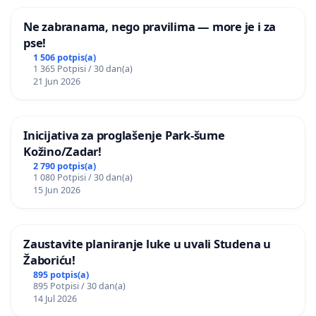
Ne zabranama, nego pravilima — more je i za
pse!
1 506 potpis(a)
1 365 Potpisi / 30 dan(a)
21 Jun 2026
Inicijativa za proglašenje Park-šume
Kožino/Zadar!
2 790 potpis(a)
1 080 Potpisi / 30 dan(a)
15 Jun 2026
Zaustavite planiranje luke u uvali Studena u
Žaboriću!
895 potpis(a)
895 Potpisi / 30 dan(a)
14 Jul 2026