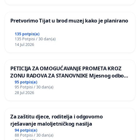
Pretvorimo Tijat u brod muzej kako je planirano
135 potpis(a)
135 Potpisi / 30 dan(a)
14 Jul 2026
PETICIJA ZA OMOGUĆAVANJE PROMETA KROZ
ZONU RADOVA ZA STANOVNIKE Mjesnog odbora
Kamensko i Lemić Brdo
95 potpis(a)
95 Potpisi / 30 dan(a)
28 Jul 2026
Za zaštitu djece, roditelja i odgovorno
rješavanje maloljetničkog nasilja
94 potpis(a)
88 Potpisi / 30 dan(a)