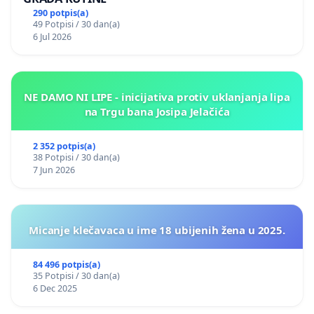
290 potpis(a)
49 Potpisi / 30 dan(a)
6 Jul 2026
NE DAMO NI LIPE - inicijativa protiv uklanjanja lipa
na Trgu bana Josipa Jelačića
2 352 potpis(a)
38 Potpisi / 30 dan(a)
7 Jun 2026
Micanje klečavaca u ime 18 ubijenih žena u 2025.
84 496 potpis(a)
35 Potpisi / 30 dan(a)
6 Dec 2025