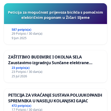
Peticija za mogućnost prijevoza bicikla s pomoćnim
električnim pogonom u Žičari Sljeme
587 potpis(a)
29 Potpisi / 30 dan(a)
9 Jun 2025
ZAŠTITIMO BUDIMIRE I OKOLNA SELA
Zaustavimo izgradnju Sunčane elektrane
Vedrine na području Ugljana
23 potpis(a)
23 Potpisi / 30 dan(a)
25 Jul 2026
PETICIJA ZA VRAĆANJE SUSTAVA POLUUKOPANIH
SPREMNIKA U NASELJU KOLANJSKI GAJAC
472 potpis(a)
17 Potpisi / 30 dan(a)