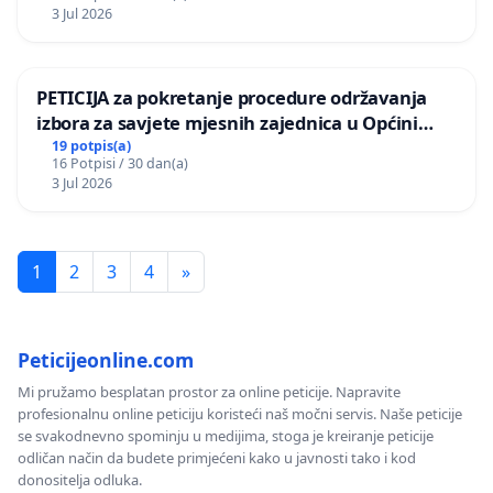
3 Jul 2026
PETICIJA za pokretanje procedure održavanja
izbora za savjete mjesnih zajednica u Općini
Bugojno
19 potpis(a)
16 Potpisi / 30 dan(a)
3 Jul 2026
1
2
3
4
»
Peticijeonline.com
Mi pružamo besplatan prostor za online peticije. Napravite
profesionalnu online peticiju koristeći naš močni servis. Naše peticije
se svakodnevno spominju u medijima, stoga je kreiranje peticije
odličan način da budete primjećeni kako u javnosti tako i kod
donositelja odluka.