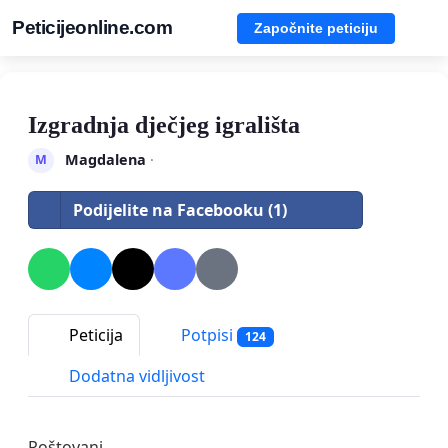
Peticijeonline.com
Započnite peticiju
Izgradnja dječjeg igrališta
Magdalena
·
M
Podijelite na Facebooku (1)
Peticija
Potpisi
124
Dodatna vidljivost
Poštovani,