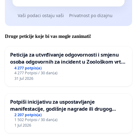
Vaši podaci ostaju vaši
Privatnost po dizajnu
Druge peticije koje bi vas mogle zanimati!
Peticija za utvrđivanje odgovornosti i smjenu
osoba odgovornih za incident u Zoološkom vrtu
Grada Zagreba
4 277 potpis(a)
4 277 Potpisi / 30 dan(a)
31 Jul 2026
Potpiši inicijativu za uspostavljanje
manifestacije, godišnje nagrade ili drugog
javnog događaja „Edin Avdić“ u Sarajevu
2 207 potpis(a)
1 502 Potpisi / 30 dan(a)
1 Jul 2026