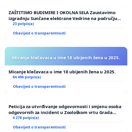
ZAŠTITIMO BUDIMIRE I OKOLNA SELA Zaustavimo
izgradnju Sunčane elektrane Vedrine na području
Ugljana
23 potpis(a)
Obavijest o transparentnosti
Micanje klečavaca u ime 18 ubijenih žena u 2025.
Micanje klečavaca u ime 18 ubijenih žena u 2025.
84 496 potpis(a)
Obavijest o transparentnosti
Peticija za utvrđivanje odgovornosti i smjenu osoba
odgovornih za incident u Zoološkom vrtu Grada
Zagreba
4 278 potpis(a)
Obavijest o transparentnosti