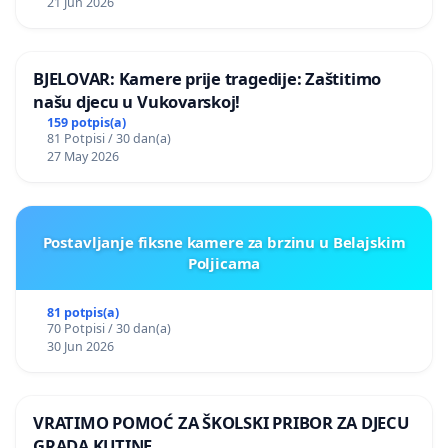
21 Jun 2026
BJELOVAR: Kamere prije tragedije: Zaštitimo
našu djecu u Vukovarskoj!
159 potpis(a)
81 Potpisi / 30 dan(a)
27 May 2026
Postavljanje fiksne kamere za brzinu u Belajskim
Poljicama
81 potpis(a)
70 Potpisi / 30 dan(a)
30 Jun 2026
VRATIMO POMOĆ ZA ŠKOLSKI PRIBOR ZA DJECU
GRADA KUTINE