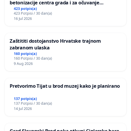
betonizacije centra grada i za očuvanje
postojećih zelenih površina i odraslih stabala pri
423 potpis(a)
423 Potpisi / 30 dan(a)
donošenju izmjena urbanističkog plana
16 Jul 2026
Zaštititi dostojanstvo Hrvatske trajnom
zabranom ulaska
160 potpis(a)
160 Potpisi / 30 dan(a)
9 Aug 2026
Pretvorimo Tijat u brod muzej kako je planirano
137 potpis(a)
137 Potpisi / 30 dan(a)
14 Jul 2026
Grad Slavonski Brod neka otkupi Ciglarske bare