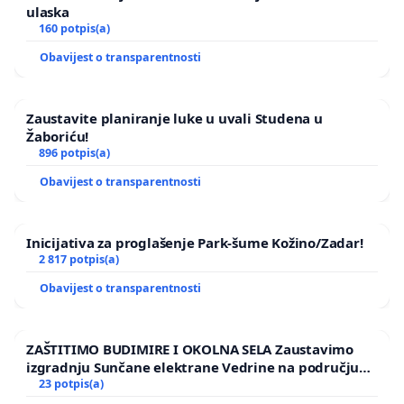
ulaska
160 potpis(a)
Obavijest o transparentnosti
Zaustavite planiranje luke u uvali Studena u
Žaboriću!
896 potpis(a)
Obavijest o transparentnosti
Inicijativa za proglašenje Park-šume Kožino/Zadar!
2 817 potpis(a)
Obavijest o transparentnosti
ZAŠTITIMO BUDIMIRE I OKOLNA SELA Zaustavimo
izgradnju Sunčane elektrane Vedrine na području
Ugljana
23 potpis(a)