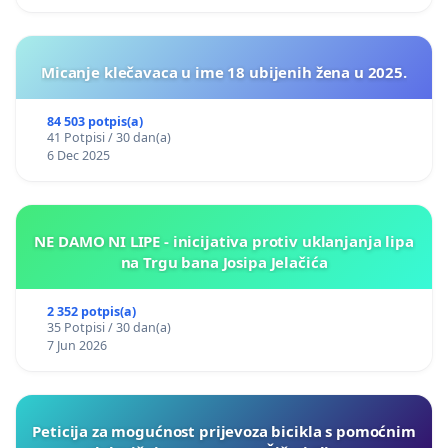
Micanje klečavaca u ime 18 ubijenih žena u 2025.
84 503 potpis(a)
41 Potpisi / 30 dan(a)
6 Dec 2025
NE DAMO NI LIPE - inicijativa protiv uklanjanja lipa
na Trgu bana Josipa Jelačića
2 352 potpis(a)
35 Potpisi / 30 dan(a)
7 Jun 2026
Peticija za mogućnost prijevoza bicikla s pomoćnim