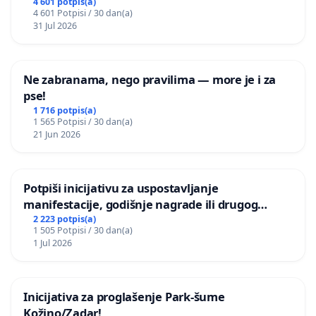
Grada Zagreba
4 601 potpis(a)
4 601 Potpisi / 30 dan(a)
31 Jul 2026
Ne zabranama, nego pravilima — more je i za
pse!
1 716 potpis(a)
1 565 Potpisi / 30 dan(a)
21 Jun 2026
Potpiši inicijativu za uspostavljanje
manifestacije, godišnje nagrade ili drugog
javnog događaja „Edin Avdić“ u Sarajevu
2 223 potpis(a)
1 505 Potpisi / 30 dan(a)
1 Jul 2026
Inicijativa za proglašenje Park-šume
Kožino/Zadar!