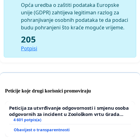
Opća uredba o zaštiti podataka Europske
unije (GDPR) zahtijeva legitiman razlog za
pohranjivanje osobnih podataka te da podaci
budu pohranjeni što kraće moguće vrijeme.
205
Potpisi
Peticije koje drugi korisnici promoviraju
Peticija za utvrđivanje odgovornosti i smjenu osoba
odgovornih za incident u Zoološkom vrtu Grada
Zagreba
4 601 potpis(a)
Obavijest o transparentnosti