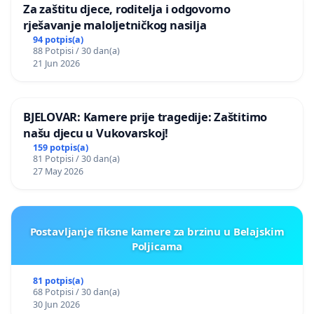
Za zaštitu djece, roditelja i odgovorno
rješavanje maloljetničkog nasilja
94 potpis(a)
88 Potpisi / 30 dan(a)
21 Jun 2026
BJELOVAR: Kamere prije tragedije: Zaštitimo
našu djecu u Vukovarskoj!
159 potpis(a)
81 Potpisi / 30 dan(a)
27 May 2026
Postavljanje fiksne kamere za brzinu u Belajskim
Poljicama
81 potpis(a)
68 Potpisi / 30 dan(a)
30 Jun 2026