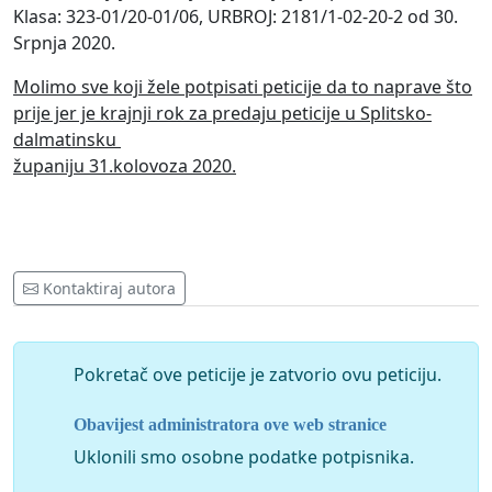
Klasa: 323-01/20-01/06, URBROJ: 2181/1-02-20-2 od 30.
Srpnja 2020.
Molimo sve koji žele potpisati peticije da to naprave što
prije jer je krajnji rok za predaju peticije u Splitsko-
dalmatinsku
županiju 31.kolovoza 2020.
Kontaktiraj autora
Pokretač ove peticije je zatvorio ovu peticiju.
Obavijest administratora ove web stranice
Uklonili smo osobne podatke potpisnika.