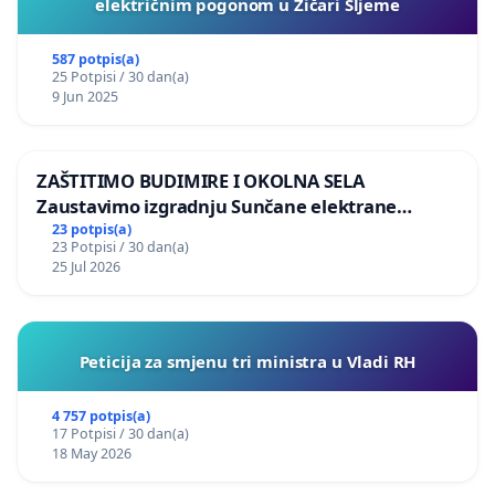
električnim pogonom u Žičari Sljeme
587 potpis(a)
25 Potpisi / 30 dan(a)
9 Jun 2025
ZAŠTITIMO BUDIMIRE I OKOLNA SELA
Zaustavimo izgradnju Sunčane elektrane
Vedrine na području Ugljana
23 potpis(a)
23 Potpisi / 30 dan(a)
25 Jul 2026
Peticija za smjenu tri ministra u Vladi RH
4 757 potpis(a)
17 Potpisi / 30 dan(a)
18 May 2026