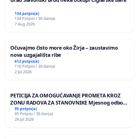
134 potpis(a)
134 Potpisi / 30 dan(a)
7 Aug 2026
Očuvajmo čisto more oko Žirja – zaustavimo
nova uzgajališta ribe
612 potpis(a)
116 Potpisi / 30 dan(a)
2 Jul 2026
PETICIJA ZA OMOGUĆAVANJE PROMETA KROZ
ZONU RADOVA ZA STANOVNIKE Mjesnog odbora
Kamensko i Lemić Brdo
95 potpis(a)
95 Potpisi / 30 dan(a)
28 Jul 2026