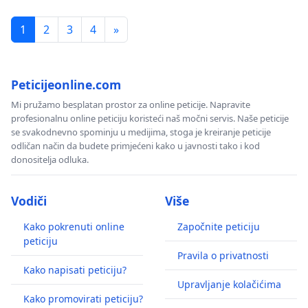
1
2
3
4
»
Peticijeonline.com
Mi pružamo besplatan prostor za online peticije. Napravite
profesionalnu online peticiju koristeći naš močni servis. Naše peticije
se svakodnevno spominju u medijima, stoga je kreiranje peticije
odličan način da budete primjećeni kako u javnosti tako i kod
donositelja odluka.
Vodiči
Više
Kako pokrenuti online
Započnite peticiju
peticiju
Pravila o privatnosti
Kako napisati peticiju?
Upravljanje kolačićima
Kako promovirati peticiju?