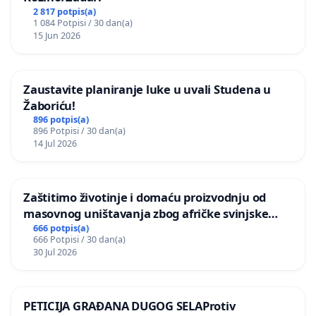
2 817 potpis(a)
1 084 Potpisi / 30 dan(a)
15 Jun 2026
Zaustavite planiranje luke u uvali Studena u
Žaboriću!
896 potpis(a)
896 Potpisi / 30 dan(a)
14 Jul 2026
Zaštitimo životinje i domaću proizvodnju od
masovnog uništavanja zbog afričke svinjske
kuge
666 potpis(a)
666 Potpisi / 30 dan(a)
30 Jul 2026
PETICIJA GRAĐANA DUGOG SELAProtiv