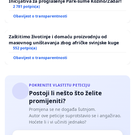
Inicijativa za proglašenje Park-šume Kožino/Zadar!
2 781 potpis(a)
Obavijest o transparentnosti
Zaštitimo životinje i domaću proizvodnju od
masovnog uništavanja zbog afričke svinjske kuge
552 potpis(a)
Obavijest o transparentnosti
POKRENITE VLASTITU PETICIJU
Postoji li nešto što želite
promijeniti?
Promjena se ne događa šutnjom.
Autor ove peticije suprotstavio se i angažirao.
Hoćete li i vi učiniti jednako?