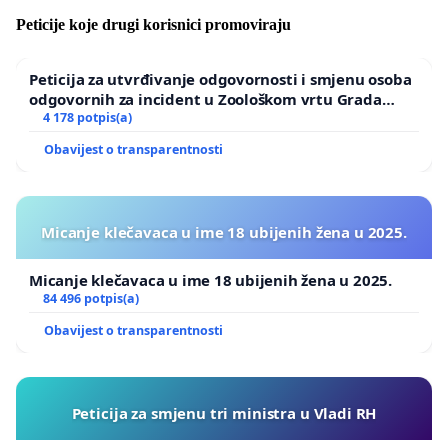
Peticije koje drugi korisnici promoviraju
Peticija za utvrđivanje odgovornosti i smjenu osoba
odgovornih za incident u Zoološkom vrtu Grada
Zagreba
4 178 potpis(a)
Obavijest o transparentnosti
Micanje klečavaca u ime 18 ubijenih žena u 2025.
Micanje klečavaca u ime 18 ubijenih žena u 2025.
84 496 potpis(a)
Obavijest o transparentnosti
Peticija za smjenu tri ministra u Vladi RH