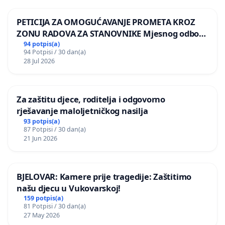
PETICIJA ZA OMOGUĆAVANJE PROMETA KROZ
ZONU RADOVA ZA STANOVNIKE Mjesnog odbora
Kamensko i Lemić Brdo
94 potpis(a)
94 Potpisi / 30 dan(a)
28 Jul 2026
Za zaštitu djece, roditelja i odgovorno
rješavanje maloljetničkog nasilja
93 potpis(a)
87 Potpisi / 30 dan(a)
21 Jun 2026
BJELOVAR: Kamere prije tragedije: Zaštitimo
našu djecu u Vukovarskoj!
159 potpis(a)
81 Potpisi / 30 dan(a)
27 May 2026