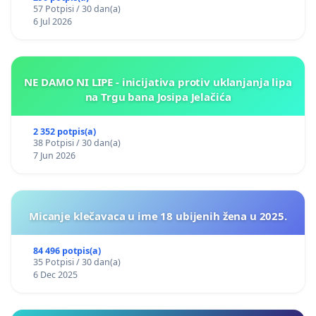
57 Potpisi / 30 dan(a)
6 Jul 2026
NE DAMO NI LIPE - inicijativa protiv uklanjanja lipa
na Trgu bana Josipa Jelačića
2 352 potpis(a)
38 Potpisi / 30 dan(a)
7 Jun 2026
Micanje klečavaca u ime 18 ubijenih žena u 2025.
84 496 potpis(a)
35 Potpisi / 30 dan(a)
6 Dec 2025