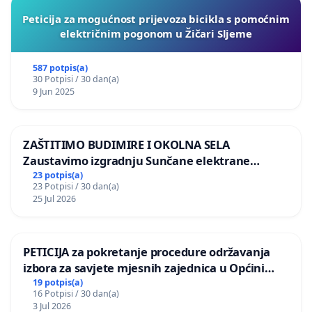
Peticija za mogućnost prijevoza bicikla s pomoćnim
električnim pogonom u Žičari Sljeme
587 potpis(a)
30 Potpisi / 30 dan(a)
9 Jun 2025
ZAŠTITIMO BUDIMIRE I OKOLNA SELA
Zaustavimo izgradnju Sunčane elektrane
Vedrine na području Ugljana
23 potpis(a)
23 Potpisi / 30 dan(a)
25 Jul 2026
PETICIJA za pokretanje procedure održavanja
izbora za savjete mjesnih zajednica u Općini
Bugojno
19 potpis(a)
16 Potpisi / 30 dan(a)
3 Jul 2026