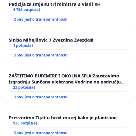
Peticija za smjenu tri ministra u Vladi RH
4 755 potpis(a)
Obavijest o transparentnosti
Sinisa Mihajilovic 7 Zvezdina Zvezda!!!
1 potpis(a)
Obavijest o transparentnosti
ZAŠTITIMO BUDIMIRE I OKOLNA SELA Zaustavimo
izgradnju Sunčane elektrane Vedrine na području
Ugljana
23 potpis(a)
Obavijest o transparentnosti
Pretvorimo Tijat u brod muzej kako je planirano
135 potpis(a)
Obavijest o transparentnosti