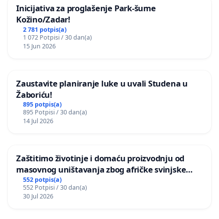
Inicijativa za proglašenje Park-šume
Kožino/Zadar!
2 781 potpis(a)
1 072 Potpisi / 30 dan(a)
15 Jun 2026
Zaustavite planiranje luke u uvali Studena u
Žaboriću!
895 potpis(a)
895 Potpisi / 30 dan(a)
14 Jul 2026
Zaštitimo životinje i domaću proizvodnju od
masovnog uništavanja zbog afričke svinjske
kuge
552 potpis(a)
552 Potpisi / 30 dan(a)
30 Jul 2026