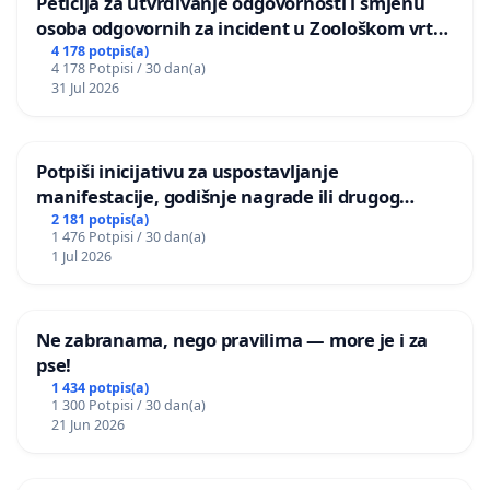
Peticija za utvrđivanje odgovornosti i smjenu
osoba odgovornih za incident u Zoološkom vrtu
Grada Zagreba
4 178 potpis(a)
4 178 Potpisi / 30 dan(a)
31 Jul 2026
Potpiši inicijativu za uspostavljanje
manifestacije, godišnje nagrade ili drugog
javnog događaja „Edin Avdić“ u Sarajevu
2 181 potpis(a)
1 476 Potpisi / 30 dan(a)
1 Jul 2026
Ne zabranama, nego pravilima — more je i za
pse!
1 434 potpis(a)
1 300 Potpisi / 30 dan(a)
21 Jun 2026