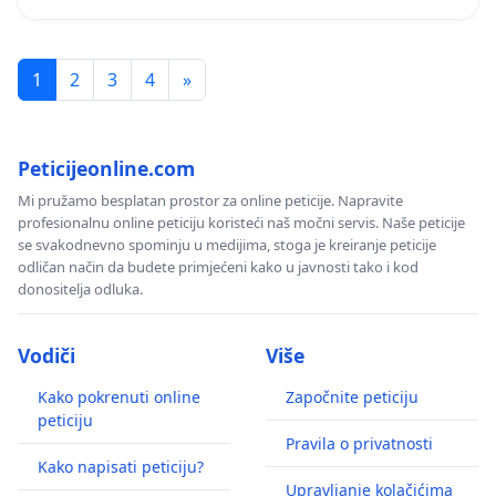
1
2
3
4
»
Peticijeonline.com
Mi pružamo besplatan prostor za online peticije. Napravite
profesionalnu online peticiju koristeći naš močni servis. Naše peticije
se svakodnevno spominju u medijima, stoga je kreiranje peticije
odličan način da budete primjećeni kako u javnosti tako i kod
donositelja odluka.
Vodiči
Više
Kako pokrenuti online
Započnite peticiju
peticiju
Pravila o privatnosti
Kako napisati peticiju?
Upravljanje kolačićima