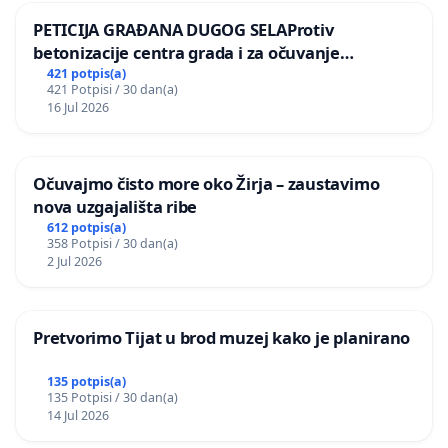
PETICIJA GRAĐANA DUGOG SELAProtiv
betonizacije centra grada i za očuvanje
postojećih zelenih površina i odraslih stabala pri
421 potpis(a)
421 Potpisi / 30 dan(a)
donošenju izmjena urbanističkog plana
16 Jul 2026
Očuvajmo čisto more oko Žirja – zaustavimo
nova uzgajališta ribe
612 potpis(a)
358 Potpisi / 30 dan(a)
2 Jul 2026
Pretvorimo Tijat u brod muzej kako je planirano
135 potpis(a)
135 Potpisi / 30 dan(a)
14 Jul 2026