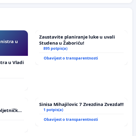
Zaustavite planiranje luke u uvali
inistra u
Studena u Žaboriću!
895 potpis(a)
Obavijest o transparentnosti
stra u Vladi
Sinisa Mihajilovic 7 Zvezdina Zvezda!!!
ljetničkog
1 potpis(a)
Obavijest o transparentnosti