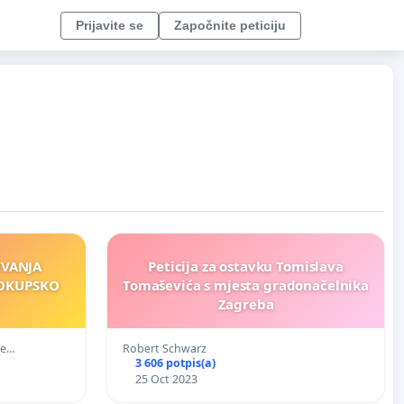
Prijavite se
Započnite peticiju
IVANJA
Peticija za ostavku Tomislava
POKUPSKO
Tomaševića s mjesta gradonačelnika
Zagreba
te…
Robert Schwarz
3 606 potpis(a)
25 Oct 2023