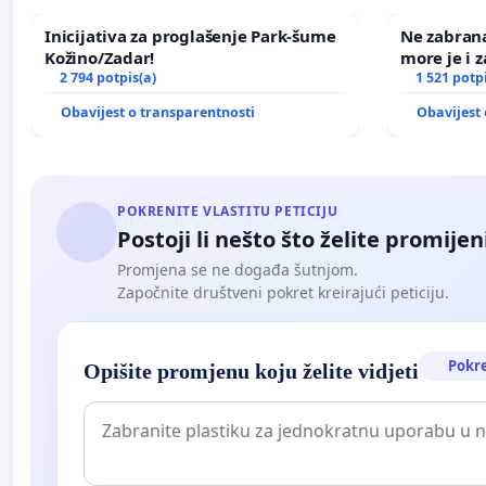
Inicijativa za proglašenje Park-šume
Ne zabran
Kožino/Zadar!
more je i z
2 794 potpis(a)
1 521 potp
Obavijest o transparentnosti
Obavijest 
POKRENITE VLASTITU PETICIJU
Postoji li nešto što želite promijen
Promjena se ne događa šutnjom.
Započnite društveni pokret kreirajući peticiju.
Pokr
Opišite promjenu koju želite vidjeti