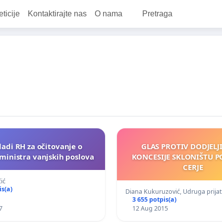
eticije
Kontaktirajte nas
O nama
Pretraga
ladi RH za očitovanje o
GLAS PROTIV DODJELJ
ministra vanjskih poslova
KONCESIJE SKLONIŠTU 
CERJE
ić
is(a)
Diana Kukuruzović, Udruga prija
3 655 potpis(a)
7
12 Aug 2015