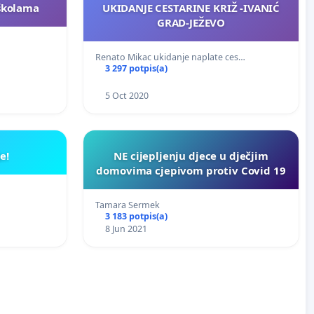
školama
UKIDANJE CESTARINE KRIŽ -IVANIĆ
GRAD-JEŽEVO
Renato Mikac ukidanje naplate ces…
3 297 potpis(a)
5 Oct 2020
e!
NE cijepljenju djece u dječjim
domovima cjepivom protiv Covid 19
Tamara Sermek
3 183 potpis(a)
8 Jun 2021