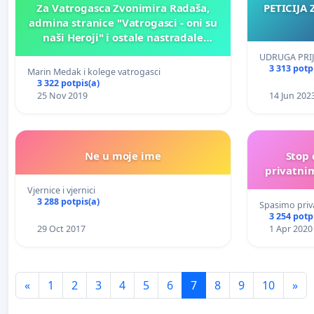
Za Vatrogasca Zvonimira Radaša,
PETICIJA 
admina stranice "Vatrogasci - oni su
naši Heroji" i ostale nastradale
vatrogasce da im se omogući
UDRUGA PRIJ
zasluženo radno mjesto i stalni
3 313 potp
Marin Medak i kolege vatrogasci
posao u vatrogasnoj službi
3 322 potpis(a)
25 Nov 2019
14 Jun 202
Ne u moje ime
Stop 
privatni
Vjernice i vjernici
3 288 potpis(a)
Spasimo priv
3 254 potp
29 Oct 2017
1 Apr 2020
«
1
2
3
4
5
6
7
8
9
10
»