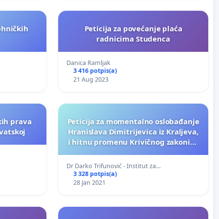
ehničkih
Peticija za povećanje plaća
radnicima Studenca
Danica Ramljak
3 416 potpis(a)
21 Aug 2023
skih prava
Peticija za momentalno oslobađanje
vatskoj
Hranislava Dimitrijevica iz Kraljeva,
i hitnu promenu Krivičnog zakonika
koji se odnosi na izvršioce krivičnih
dela
Dr Darko Trifunović - Institut za…
3 328 potpis(a)
28 Jan 2021