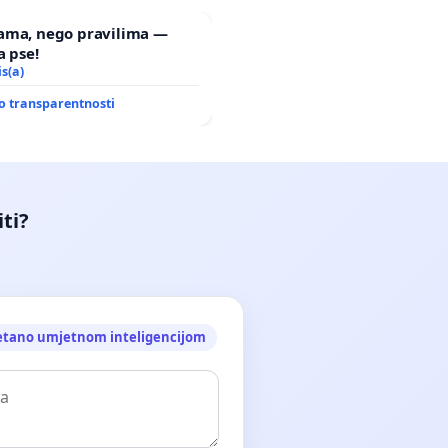
ama, nego pravilima —
a pse!
is(a)
o transparentnosti
iti?
etano umjetnom inteligencijom