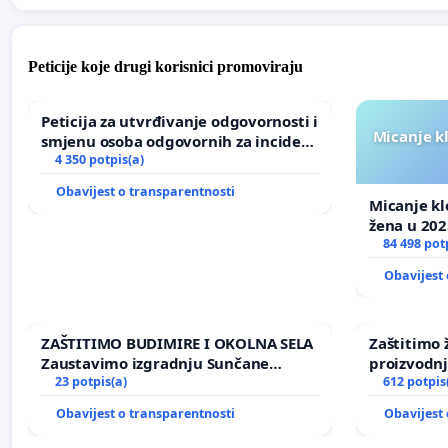
Peticije koje drugi korisnici promoviraju
Peticija za utvrđivanje odgovornosti i
Micanje k
smjenu osoba odgovornih za incident
u Zoološkom vrtu Grada Zagreba
4 350 potpis(a)
Obavijest o transparentnosti
Micanje kl
žena u 202
84 498 pot
Obavijest 
ZAŠTITIMO BUDIMIRE I OKOLNA SELA
Zaštitimo 
Zaustavimo izgradnju Sunčane
proizvodn
elektrane Vedrine na području
23 potpis(a)
uništavanj
612 potpis
Ugljana
kuge
Obavijest o transparentnosti
Obavijest 