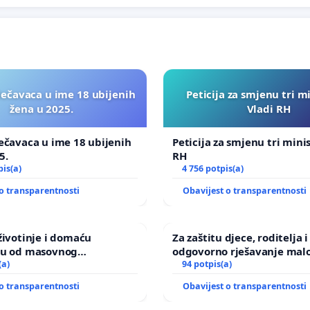
lečavaca u ime 18 ubijenih
Peticija za smjenu tri m
žena u 2025.
Vladi RH
ečavaca u ime 18 ubijenih
Peticija za smjenu tri mini
5.
RH
pis(a)
4 756 potpis(a)
o transparentnosti
Obavijest o transparentnosti
životinje i domaću
Za zaštitu djece, roditelja i
ju od masovnog
odgovorno rješavanje malo
a zbog afričke svinjske
(a)
nasilja
94 potpis(a)
o transparentnosti
Obavijest o transparentnosti