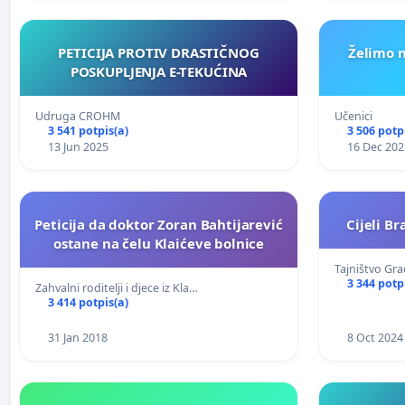
PETICIJA PROTIV DRASTIČNOG
Želimo n
POSKUPLJENJA E-TEKUĆINA
Udruga CROHM
Učenici
3 541 potpis(a)
3 506 potp
13 Jun 2025
16 Dec 202
Peticija da doktor Zoran Bahtijarević
Cijeli B
ostane na čelu Klaićeve bolnice
Tajništvo Gr
3 344 potp
Zahvalni roditelji i djece iz Kla…
3 414 potpis(a)
31 Jan 2018
8 Oct 2024