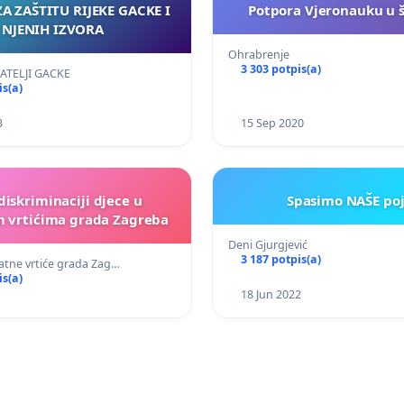
ZA ZAŠTITU RIJEKE GACKE I
Potpora Vjeronauku u 
NJENIH IZVORA
Ohrabrenje
3 303 potpis(a)
ATELJI GACKE
is(a)
3
15 Sep 2020
diskriminaciji djece u
Spasimo NAŠE poj
m vrtićima grada Zagreba
Deni Gjurgjević
3 187 potpis(a)
atne vrtiće grada Zag…
is(a)
18 Jun 2022