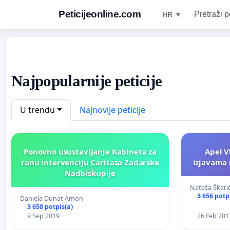
Peticijeonline.com
Pretraži p
HR ▼
Najpopularnije peticije
U trendu
Najnovije peticije
Ponovno usustavljanje Kabineta za
Apel V
ranu intervenciju Caritasa Zadarske
izjavama 
Nadbiskupije
Nataša Škarič
3 656 potp
Daniela Dunat Amon
3 658 potpis(a)
9 Sep 2019
26 Feb 201