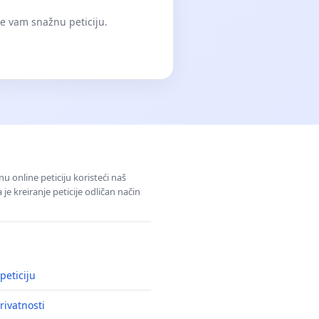
će vam snažnu peticiju.
u online peticiju koristeći naš
e kreiranje peticije odličan način
peticiju
rivatnosti