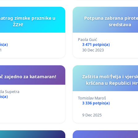
atrag zimske praznike u
Potpuna zabrana pirot
ŽZH!
sredstava
Paola Guić
is(a)
3 471 potpis(a)
1
30 Dec 2023
rač zajedno za katamaran!
Zaštita moli🕆elja i vjer
kršćana u Republici Hr
ada Supetra
is(a)
Tomislav Maroš
3 336 potpis(a)
9 Dec 2025