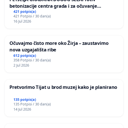
betonizacije centra grada i za očuvanje
donijeti željeni rezultat i napredno društvo kakvo
postojećih zelenih površina i odraslih stabala pri
421 potpis(a)
želimo, zaslužujemo i možemo imati!
421 Potpisi / 30 dan(a)
donošenju izmjena urbanističkog plana
16 Jul 2026
Očuvajmo čisto more oko Žirja – zaustavimo
nova uzgajališta ribe
612 potpis(a)
358 Potpisi / 30 dan(a)
2 Jul 2026
Pretvorimo Tijat u brod muzej kako je planirano
135 potpis(a)
135 Potpisi / 30 dan(a)
14 Jul 2026