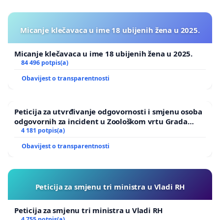
mjestu netko pljuje u lice, a on mu mora na tome
još ponizno zahvaliti. Zamišljam takvog liječnika,
Micanje klečavaca u ime 18 ubijenih žena u 2025.
automehaničara, radnika u tvornici, trgovca,
bankara i sve ostale.
Micanje klečavaca u ime 18 ubijenih žena u 2025.
84 496 potpis(a)
Tko bi od njih to trpio?! Bi li odvjetnici to trpjeli?! Bi li
Obavijest o transparentnosti
suci?! Bi li general u vojsci?!
Ni u najgoroj noćnoj mori!
Peticija za utvrđivanje odgovornosti i smjenu osoba
odgovornih za incident u Zoološkom vrtu Grada
Stop bezobrazluku!
Zagreba
4 181 potpis(a)
Obavijest o transparentnosti
Stop nepoštovanju!
Stop drskosti! Stop neradu i neodgovornosti!
Peticija za smjenu tri ministra u Vladi RH
Stop nasilju pojedinca nad većinom, bile te žrtve
učenici ili učitelji!
Peticija za smjenu tri ministra u Vladi RH
4 755 potpis(a)