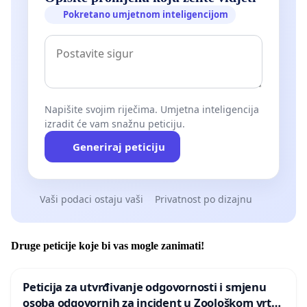
šutjeti jer instrumente sankcioniranja im je sustav
Pokretano umjetnom inteligencijom
oduzeo i sada im se ruga i sustav i takvi
problematični učenici, a sve češće i sami roditelji!
Članak 38. Ustava Republike Hrvatske kaže:
Napišite svojim riječima. Umjetna inteligencija
izradit će vam snažnu peticiju.
Jamči se sloboda mišljenja i izražavanja misli.
Generiraj peticiju
Sloboda izražavanja misli obuhvaća osobito
slobodu tiska i drugih sredstava priopćavanja,
slobodu govora i javnog nastupa i slobodno
Vaši podaci ostaju vaši
Privatnost po dizajnu
osnivanje svih ustanova javnog priopćavanja.
Druge peticije koje bi vas mogle zanimati!
Zabranjuje se cenzura. Novinari imaju pravo na
slobodu izvještavanja i pristupa informaciji.
Peticija za utvrđivanje odgovornosti i smjenu
Jamči se pravo na pristup informacijama koje
osoba odgovornih za incident u Zoološkom vrtu