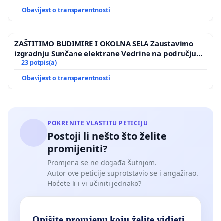
radu! Ne mogu održati nastavni sat, niti ostavariti
Obavijest o transparentnosti
ciljeve sata za koji su se pripremali zbog neljudskih
sabotaža, podvala, bezobrazluka, dovikivanja,
ZAŠTITIMO BUDIMIRE I OKOLNA SELA Zaustavimo
dobacivanja, prekidanja svake rečenice, neljudskog
izgradnju Sunčane elektrane Vedrine na području
divljanja svih ili pojedinih učenika, a o uplitanju i
Ugljana
23 potpis(a)
roditelja i učenika u rad učitelja te o prosuđivanju o
Obavijest o transparentnosti
njegovom radu da i ne govorimo!
Članak 35. Ustava Republike Hrvatske kaže:
POKRENITE VLASTITU PETICIJU
Svakom se jamči štovanje i pravna zaštita
Postoji li nešto što želite
njegova osobnog i obiteljskog života,
promijeniti?
dostojanstva, ugleda i časti.
Promjena se ne događa šutnjom.
Autor ove peticije suprotstavio se i angažirao.
Svakodnevno se i u osnovnim i u srednjim školama
Hoćete li i vi učiniti jednako?
ciljano i namjerno učiteljima narušava
dostojanstvo, ugled i čast! A oni su na sve to dužni
Opišite promjenu koju želite vidjeti