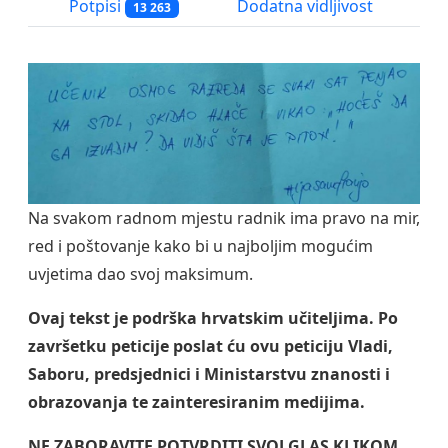
Potpisi
Dodatna vidljivost
13 263
Na svakom radnom mjestu radnik ima pravo na mir,
red i poštovanje kako bi u najboljim mogućim
uvjetima dao svoj maksimum.
Ovaj tekst je podrška hrvatskim učiteljima. Po
završetku peticije poslat ću ovu peticiju Vladi,
Saboru, predsjednici i Ministarstvu znanosti i
obrazovanja te zainteresiranim medijima.
NE ZABORAVITE POTVRDITI SVOJ GLAS KLIKOM