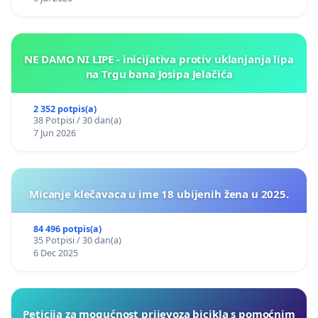
NE DAMO NI LIPE - inicijativa protiv uklanjanja lipa
na Trgu bana Josipa Jelačića
2 352 potpis(a)
38 Potpisi / 30 dan(a)
7 Jun 2026
Micanje klečavaca u ime 18 ubijenih žena u 2025.
84 496 potpis(a)
35 Potpisi / 30 dan(a)
6 Dec 2025
Peticija za mogućnost prijevoza bicikla s pomoćnim