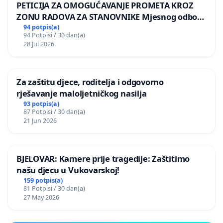
PETICIJA ZA OMOGUĆAVANJE PROMETA KROZ
ZONU RADOVA ZA STANOVNIKE Mjesnog odbora
Kamensko i Lemić Brdo
94 potpis(a)
94 Potpisi / 30 dan(a)
28 Jul 2026
Za zaštitu djece, roditelja i odgovorno
rješavanje maloljetničkog nasilja
93 potpis(a)
87 Potpisi / 30 dan(a)
21 Jun 2026
BJELOVAR: Kamere prije tragedije: Zaštitimo
našu djecu u Vukovarskoj!
159 potpis(a)
81 Potpisi / 30 dan(a)
27 May 2026