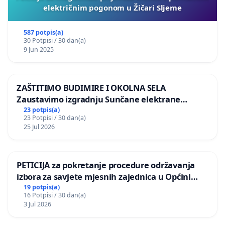
električnim pogonom u Žičari Sljeme
587 potpis(a)
30 Potpisi / 30 dan(a)
9 Jun 2025
ZAŠTITIMO BUDIMIRE I OKOLNA SELA
Zaustavimo izgradnju Sunčane elektrane
Vedrine na području Ugljana
23 potpis(a)
23 Potpisi / 30 dan(a)
25 Jul 2026
PETICIJA za pokretanje procedure održavanja
izbora za savjete mjesnih zajednica u Općini
Bugojno
19 potpis(a)
16 Potpisi / 30 dan(a)
3 Jul 2026