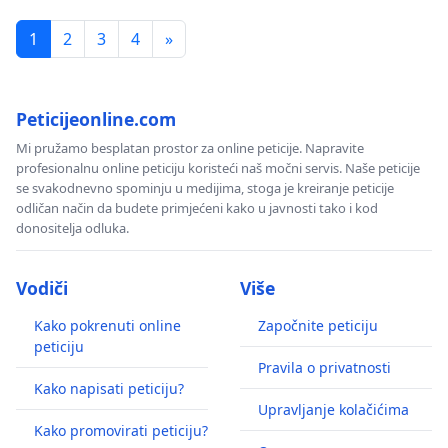
1
2
3
4
»
Peticijeonline.com
Mi pružamo besplatan prostor za online peticije. Napravite
profesionalnu online peticiju koristeći naš močni servis. Naše peticije
se svakodnevno spominju u medijima, stoga je kreiranje peticije
odličan način da budete primjećeni kako u javnosti tako i kod
donositelja odluka.
Vodiči
Više
Kako pokrenuti online
Započnite peticiju
peticiju
Pravila o privatnosti
Kako napisati peticiju?
Upravljanje kolačićima
Kako promovirati peticiju?