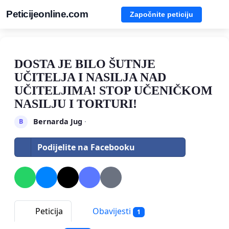
Peticijeonline.com
Započnite peticiju
DOSTA JE BILO ŠUTNJE
UČITELJA I NASILJA NAD
UČITELJIMA! STOP UČENIČKOM
NASILJU I TORTURI!
Bernarda Jug
·
B
Podijelite na Facebooku
Peticija
Obavijesti
1