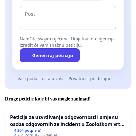
Napišite svojim riječima. Umjetna inteligencija
izradit će vam snažnu peticiju.
Generiraj peticiju
Vaši podaci ostaju vaši
Privatnost po dizajnu
Druge peticije koje bi vas mogle zanimati!
Peticija za utvrđivanje odgovornosti i smjenu
osoba odgovornih za incident u Zoološkom vrtu
Grada Zagreba
4 204 potpis(a)
4 204 Potpisi / 30 dan(a)