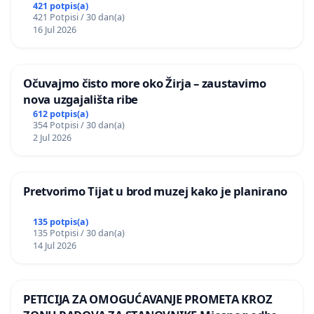
postojećih zelenih površina i odraslih stabala pri
421 potpis(a)
421 Potpisi / 30 dan(a)
donošenju izmjena urbanističkog plana
16 Jul 2026
Očuvajmo čisto more oko Žirja – zaustavimo
nova uzgajališta ribe
612 potpis(a)
354 Potpisi / 30 dan(a)
2 Jul 2026
Pretvorimo Tijat u brod muzej kako je planirano
135 potpis(a)
135 Potpisi / 30 dan(a)
14 Jul 2026
PETICIJA ZA OMOGUĆAVANJE PROMETA KROZ