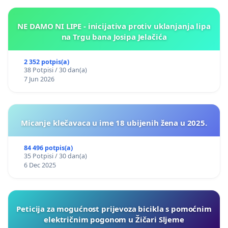
NE DAMO NI LIPE - inicijativa protiv uklanjanja lipa
na Trgu bana Josipa Jelačića
2 352 potpis(a)
38 Potpisi / 30 dan(a)
7 Jun 2026
Micanje klečavaca u ime 18 ubijenih žena u 2025.
84 496 potpis(a)
35 Potpisi / 30 dan(a)
6 Dec 2025
Peticija za mogućnost prijevoza bicikla s pomoćnim
električnim pogonom u Žičari Sljeme