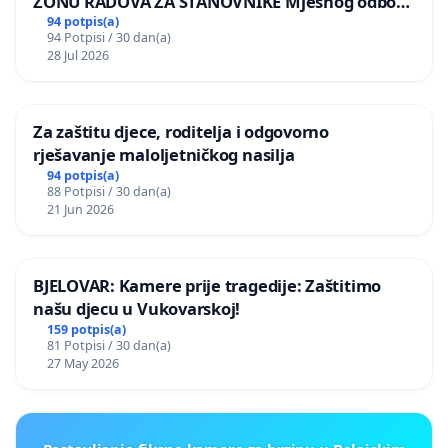
ZONU RADOVA ZA STANOVNIKE Mjesnog odbora
Kamensko i Lemić Brdo
94 potpis(a)
94 Potpisi / 30 dan(a)
28 Jul 2026
Za zaštitu djece, roditelja i odgovorno
rješavanje maloljetničkog nasilja
94 potpis(a)
88 Potpisi / 30 dan(a)
21 Jun 2026
BJELOVAR: Kamere prije tragedije: Zaštitimo
našu djecu u Vukovarskoj!
159 potpis(a)
81 Potpisi / 30 dan(a)
27 May 2026