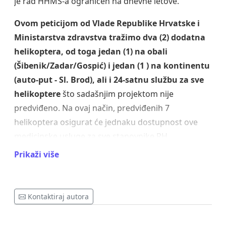
je rad HHMS-a ograničen na dnevne letove.
Ovom peticijom od Vlade Republike Hrvatske i
Ministarstva zdravstva tražimo dva (2) dodatna
helikoptera, od toga jedan (1) na obali
(Šibenik/Zadar/Gospić) i jedan (1 ) na kontinentu
(auto-put - Sl. Brod), ali i 24-satnu službu za sve
helikoptere
što sadašnjim projektom nije
predviđeno. Na ovaj način, predviđenih 7
helikoptera osigurat će jednaku dostupnost ove
medicinske usluge za sve stanovnike RH.
Prikaži više
Ustavom RH zagarantirana je jednaka i
jednakopravna dostupnost zdravstvene zaštite
na cijelom teritoriju RH.
Kontaktiraj autora
Uspostava HHMS značajna je za lokalno
stanovništvo, ali i za brojne turiste koji takvu službu