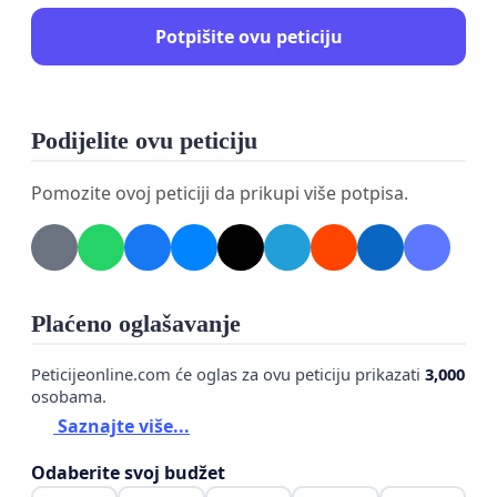
imaju u svojim državama i smatraju je
Potpišite ovu peticiju
neophodnom za zdravstvenu sigurnost. Ujedno,
ova služba ima veliki značaj za dostupnost
zdravstvene zaštite za starije stanovništvo i
Podijelite ovu peticiju
demografska je mjera na ruralnim područjima kao
i na slabo naseljenim otocima.
Pomozite ovoj peticiji da prikupi više potpisa.
Plaćeno oglašavanje
Peticijeonline.com će oglas za ovu peticiju prikazati
3,000
osobama.
Saznajte više...
Odaberite svoj budžet