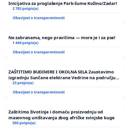
Inicijativa za proglašenje Park-šume Kožino/Zadar!
2 783 potpis(a)
Obavijest o transparentnosti
Ne zabranama, nego pravilima — more je i za pse!
1 444 potpis(a)
Obavijest o transparentnosti
ZAŠTITIMO BUDIMIRE I OKOLNA SELA Zaustavimo
izgradnju Sunčane elektrane Vedrine na području
Ugljana
23 potpis(a)
Obavijest o transparentnosti
Zaštitimo životinje i domaću proizvodnju od
masovnog uništavanja zbog afričke svinjske kuge
560 potpis(a)