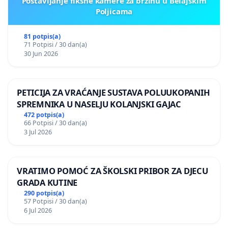
Postavljanje fiksne kamere za brzinu u Belajskim
Poljicama
81 potpis(a)
71 Potpisi / 30 dan(a)
30 Jun 2026
PETICIJA ZA VRAĆANJE SUSTAVA POLUUKOPANIH
SPREMNIKA U NASELJU KOLANJSKI GAJAC
472 potpis(a)
66 Potpisi / 30 dan(a)
3 Jul 2026
VRATIMO POMOĆ ZA ŠKOLSKI PRIBOR ZA DJECU
GRADA KUTINE
290 potpis(a)
57 Potpisi / 30 dan(a)
6 Jul 2026