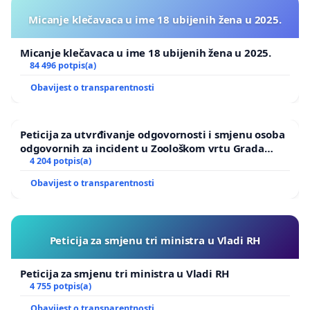
Micanje klečavaca u ime 18 ubijenih žena u 2025.
Micanje klečavaca u ime 18 ubijenih žena u 2025.
84 496 potpis(a)
Obavijest o transparentnosti
Peticija za utvrđivanje odgovornosti i smjenu osoba
odgovornih za incident u Zoološkom vrtu Grada
Zagreba
4 204 potpis(a)
Obavijest o transparentnosti
Peticija za smjenu tri ministra u Vladi RH
Peticija za smjenu tri ministra u Vladi RH
4 755 potpis(a)
Obavijest o transparentnosti