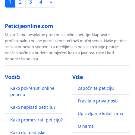
1
2
3
4
»
Peticijeonline.com
Mi pružamo besplatan prostor za online peticije. Napravite
profesionalnu online peticiju koristeći naš močni servis. Naše peticije
se svakodnevno spominju u medijima, stoga je kreiranje peticije
odličan način da budete primjećeni kako u javnosti tako i kod
donositelja odluka.
Vodiči
Više
Kako pokrenuti online
Započnite peticiju
peticiju
Pravila o privatnosti
Kako napisati peticiju?
Upravljanje kolačićima
Kako promovirati peticiju?
O nama
Kako do medijske