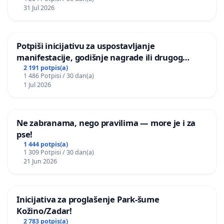
31 Jul 2026
Potpiši inicijativu za uspostavljanje
manifestacije, godišnje nagrade ili drugog
javnog događaja „Edin Avdić“ u Sarajevu
2 191 potpis(a)
1 486 Potpisi / 30 dan(a)
1 Jul 2026
Ne zabranama, nego pravilima — more je i za
pse!
1 444 potpis(a)
1 309 Potpisi / 30 dan(a)
21 Jun 2026
Inicijativa za proglašenje Park-šume
Kožino/Zadar!
2 783 potpis(a)