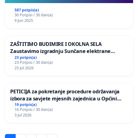
587 potpis(a)
30 Potpisi / 30 dan(a)
9 Jun 2025
ZAŠTITIMO BUDIMIRE I OKOLNA SELA
Zaustavimo izgradnju Sunčane elektrane
Vedrine na području Ugljana
23 potpis(a)
23 Potpisi / 30 dan(a)
25 Jul 2026
PETICIJA za pokretanje procedure održavanja
izbora za savjete mjesnih zajednica u Općini
Bugojno
19 potpis(a)
16 Potpisi / 30 dan(a)
3 Jul 2026