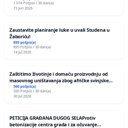
1 074 Potpisi / 30 dan(a)
15 Jun 2026
Zaustavite planiranje luke u uvali Studena u
Žaboriću!
895 potpis(a)
895 Potpisi / 30 dan(a)
14 Jul 2026
Zaštitimo životinje i domaću proizvodnju od
masovnog uništavanja zbog afričke svinjske
kuge
560 potpis(a)
560 Potpisi / 30 dan(a)
30 Jul 2026
PETICIJA GRAĐANA DUGOG SELAProtiv
betonizacije centra grada i za očuvanje