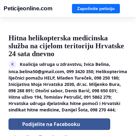
Peticijeonline.com
Započnite peticiju
Hitna helikopterska medicinska
služba na cijelom teritoriju Hrvatske
24 sata dnevno
Koalicija udruga u zdravstvu, Ivica Belina,
K
ivica.belina50@gmail.com
, 099 3420 350; Helikopterima
liječnici pomažu HELP, Mladen Tureček, 098 250 180;
Inicijativa Moja Hrvatska 2030, dr.sc. Miljenko Bura,
098 288 891; Otočni sabor, Denis Barić, 098 650 031;
Hitna uživo 194, Tomislav Petrušić, 091 5862 279;
Hrvatska udruga djelatnika hitne pomoći i Hrvatski
sindikat hitne medicine, Danijel Šota, 098 270 444;
·
Podijelite na Facebooku