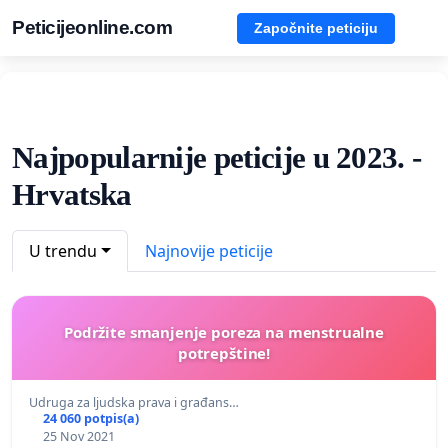
Peticijeonline.com
Započnite peticiju
Najpopularnije peticije u 2023. -
Hrvatska
U trendu
Najnovije peticije
Podržite smanjenje poreza na menstrualne
potrepštine!
Udruga za ljudska prava i građans…
24 060 potpis(a)
25 Nov 2021