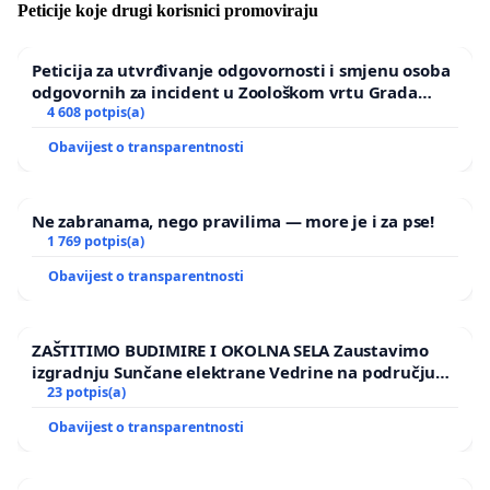
Peticije koje drugi korisnici promoviraju
Peticija za utvrđivanje odgovornosti i smjenu osoba
odgovornih za incident u Zoološkom vrtu Grada
Zagreba
4 608 potpis(a)
Obavijest o transparentnosti
Ne zabranama, nego pravilima — more je i za pse!
1 769 potpis(a)
Obavijest o transparentnosti
ZAŠTITIMO BUDIMIRE I OKOLNA SELA Zaustavimo
izgradnju Sunčane elektrane Vedrine na području
Ugljana
23 potpis(a)
Obavijest o transparentnosti