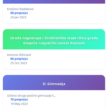
Krešimir Radielović
68 potpis(a)
24 Jan 2023
Izrada nogostupa i biciklističke staze Ulica grada
Gospića -Logistički centar Konzum
Antonio Rižmarić
66 potpis(a)
25 Oct 2023
II. Gimnazija
Učenici druge jezične gimnazije S…
70 potpis(a)
19 May 2023