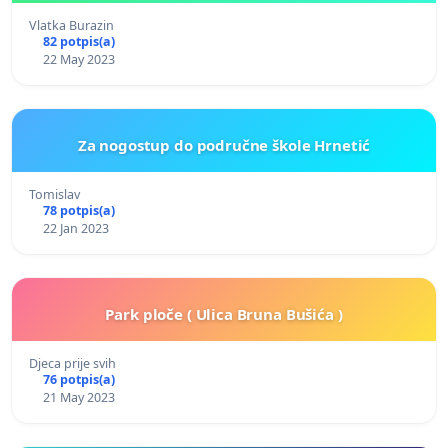
Vlatka Burazin
82 potpis(a)
22 May 2023
Za nogostup do područne škole Hrnetić
Tomislav
78 potpis(a)
22 Jan 2023
Park ploče ( Ulica Bruna Bušića )
Djeca prije svih
76 potpis(a)
21 May 2023