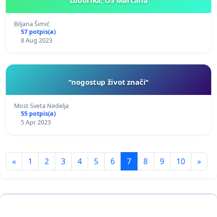
Biljana Šimić
57 potpis(a)
8 Aug 2023
"nogostup život znači"
Most Sveta Nedelja
55 potpis(a)
5 Apr 2023
«
1
2
3
4
5
6
7
8
9
10
»