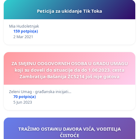
Peticija za ukidanje Tik Toka
Mia Hudoletnjak
159 potpis(a)
2 Mar 2021
ZA SMJENU ODGOVORNIH OSOBA U GRADU UMAGU
koji su doveli do situacije da do 1.06.2023. cesta
Zambratija-Bašanija ŽC5214 još nije gotova
Zeleni Umag - građanska inicijati…
70 potpis(a)
5 Jun 2023
TRAŽIMO OSTAVKU DAVORA VIĆA, VODITELJA
ČISTOĆE