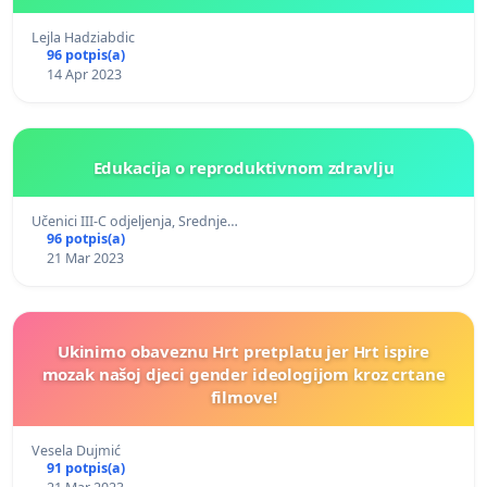
Lejla Hadziabdic
96 potpis(a)
14 Apr 2023
Edukacija o reproduktivnom zdravlju
Učenici III-C odjeljenja, Srednje…
96 potpis(a)
21 Mar 2023
Ukinimo obaveznu Hrt pretplatu jer Hrt ispire
mozak našoj djeci gender ideologijom kroz crtane
filmove!
Vesela Dujmić
91 potpis(a)