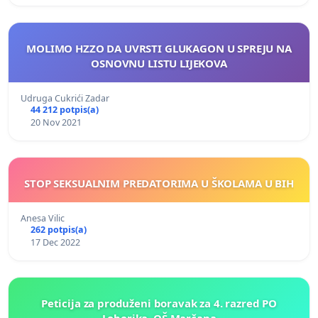
MOLIMO HZZO DA UVRSTI GLUKAGON U SPREJU NA
OSNOVNU LISTU LIJEKOVA
Udruga Cukrići Zadar
44 212 potpis(a)
20 Nov 2021
STOP SEKSUALNIM PREDATORIMA U ŠKOLAMA U BIH
Anesa Vilic
262 potpis(a)
17 Dec 2022
Peticija za produženi boravak za 4. razred PO
Loborika, OŠ Marčana