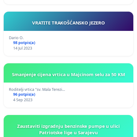
VRATITE TRAKOŠĆANSKO JEZERO
Dario O.
98 potpis(a)
14 Jul 2023
Smanjenje cijena vrtica u Majcinom selu za 50 KM
Roditelji vrtica "sv. Mala Terezi…
96 potpis(a)
4 Sep 2023
Zaustaviti izgradnju benzinske pumpe u ulici
Patriotske lige u Sarajevu