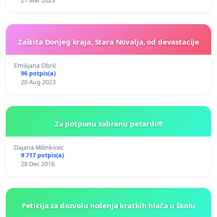
21 Mar 2023
Zaštita Donjeg kraja, Stara Novalja, od devastacije
Emilijana Obrić
96 potpis(a)
20 Aug 2023
Za potpunu zabranu petardi!!!
Dajana Milinkovic
9 717 potpis(a)
28 Dec 2016
Peticija za dozvolu nošenja kratkih hlača u školu