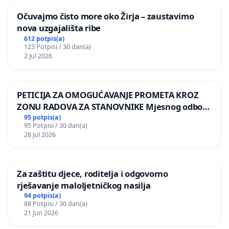
Očuvajmo čisto more oko Žirja – zaustavimo
nova uzgajališta ribe
612 potpis(a)
123 Potpisi / 30 dan(a)
2 Jul 2026
PETICIJA ZA OMOGUĆAVANJE PROMETA KROZ
ZONU RADOVA ZA STANOVNIKE Mjesnog odbora
Kamensko i Lemić Brdo
95 potpis(a)
95 Potpisi / 30 dan(a)
28 Jul 2026
Za zaštitu djece, roditelja i odgovorno
rješavanje maloljetničkog nasilja
94 potpis(a)
88 Potpisi / 30 dan(a)
21 Jun 2026