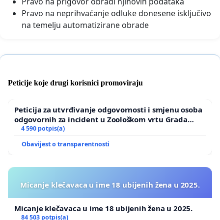
Pravo na prigovor obradi njihovih podataka
Pravo na neprihvaćanje odluke donesene isključivo
na temelju automatizirane obrade
Peticije koje drugi korisnici promoviraju
Peticija za utvrđivanje odgovornosti i smjenu osoba
odgovornih za incident u Zoološkom vrtu Grada
Zagreba
4 590 potpis(a)
Obavijest o transparentnosti
Micanje klečavaca u ime 18 ubijenih žena u 2025.
Micanje klečavaca u ime 18 ubijenih žena u 2025.
84 503 potpis(a)