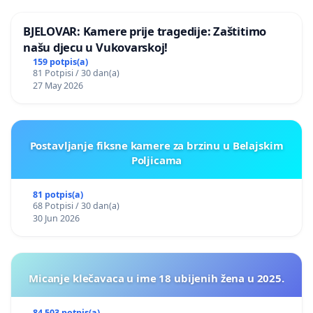
BJELOVAR: Kamere prije tragedije: Zaštitimo
našu djecu u Vukovarskoj!
159 potpis(a)
81 Potpisi / 30 dan(a)
27 May 2026
Postavljanje fiksne kamere za brzinu u Belajskim
Poljicama
81 potpis(a)
68 Potpisi / 30 dan(a)
30 Jun 2026
Micanje klečavaca u ime 18 ubijenih žena u 2025.
84 503 potpis(a)