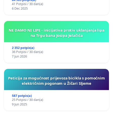
41 Potpisi / 30 dan(a)
6 Dec 2025
NE DAMO NI LIPE - inicijativa protiv uklanjanja lipa
na Trgu bana Josipa Jelačića
2 352 potpis(a)
36 Potpisi / 30 dan(a)
7 Jun 2026
Peticija za mogućnost prijevoza bicikla s pomoćnim
električnim pogonom u Žičari Sljeme
587 potpis(a)
25 Potpisi / 30 dan(a)
9 Jun 2025