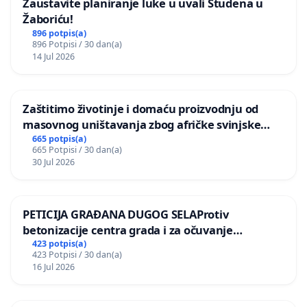
Zaustavite planiranje luke u uvali Studena u
Žaboriću!
896 potpis(a)
896 Potpisi / 30 dan(a)
14 Jul 2026
Zaštitimo životinje i domaću proizvodnju od
masovnog uništavanja zbog afričke svinjske
kuge
665 potpis(a)
665 Potpisi / 30 dan(a)
30 Jul 2026
PETICIJA GRAĐANA DUGOG SELAProtiv
betonizacije centra grada i za očuvanje
postojećih zelenih površina i odraslih stabala pri
423 potpis(a)
423 Potpisi / 30 dan(a)
donošenju izmjena urbanističkog plana
16 Jul 2026