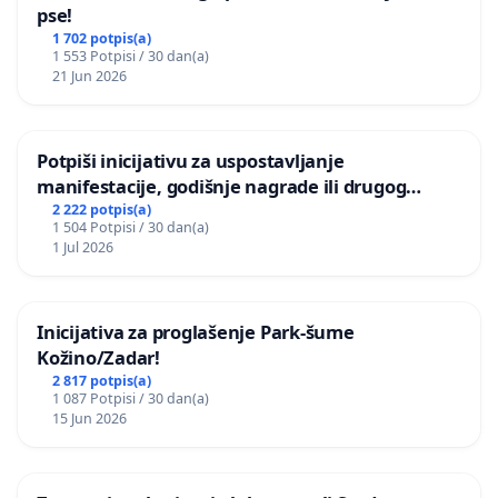
pse!
1 702 potpis(a)
1 553 Potpisi / 30 dan(a)
21 Jun 2026
Potpiši inicijativu za uspostavljanje
manifestacije, godišnje nagrade ili drugog
javnog događaja „Edin Avdić“ u Sarajevu
2 222 potpis(a)
1 504 Potpisi / 30 dan(a)
1 Jul 2026
Inicijativa za proglašenje Park-šume
Kožino/Zadar!
2 817 potpis(a)
1 087 Potpisi / 30 dan(a)
15 Jun 2026