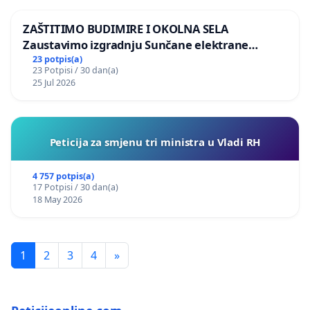
ZAŠTITIMO BUDIMIRE I OKOLNA SELA
Zaustavimo izgradnju Sunčane elektrane
Vedrine na području Ugljana
23 potpis(a)
23 Potpisi / 30 dan(a)
25 Jul 2026
Peticija za smjenu tri ministra u Vladi RH
4 757 potpis(a)
17 Potpisi / 30 dan(a)
18 May 2026
1
2
3
4
»