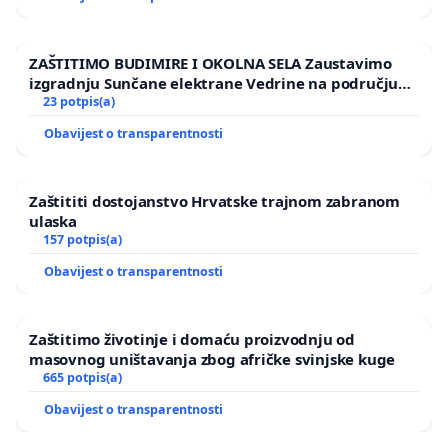
ZAŠTITIMO BUDIMIRE I OKOLNA SELA Zaustavimo
izgradnju Sunčane elektrane Vedrine na području
Ugljana
23 potpis(a)
Obavijest o transparentnosti
Zaštititi dostojanstvo Hrvatske trajnom zabranom
ulaska
157 potpis(a)
Obavijest o transparentnosti
Zaštitimo životinje i domaću proizvodnju od
masovnog uništavanja zbog afričke svinjske kuge
665 potpis(a)
Obavijest o transparentnosti