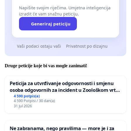
Napišite svojim riječima. Umjetna inteligencija
izradit će vam snažnu peticiju.
Generiraj peticiju
Vaši podaci ostaju vaši
Privatnost po dizajnu
Druge peticije koje bi vas mogle zanimati!
Peticija za utvrđivanje odgovornosti i smjenu
osoba odgovornih za incident u Zoološkom vrtu
Grada Zagreba
4 590 potpis(a)
4 590 Potpisi / 30 dan(a)
31 Jul 2026
Ne zabranama, nego pravilima — more je i za