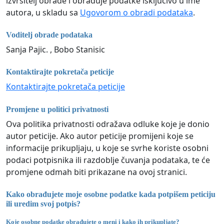
izvršitelj obrade i obrađuje podatke isključivo u ime
autora, u skladu sa
Ugovorom o obradi podataka
.
Voditelj obrade podataka
Sanja Pajic. , Bobo Stanisic
Kontaktirajte pokretača peticije
Kontaktirajte pokretača peticije
Promjene u politici privatnosti
Ova politika privatnosti odražava odluke koje je donio
autor peticije. Ako autor peticije promijeni koje se
informacije prikupljaju, u koje se svrhe koriste osobni
podaci potpisnika ili razdoblje čuvanja podataka, te će
promjene odmah biti prikazane na ovoj stranici.
Kako obrađujete moje osobne podatke kada potpišem peticiju
ili uredim svoj potpis?
Koje osobne podatke obrađujete o meni i kako ih prikupljate?