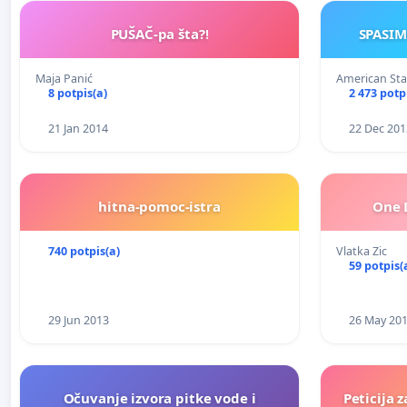
PUŠAČ-pa šta?!
SPASIM
Maja Panić
American St
8 potpis(a)
2 473 potp
21 Jan 2014
22 Dec 201
hitna-pomoc-istra
One 
740 potpis(a)
Vlatka Zic
59 potpis(
29 Jun 2013
26 May 20
Očuvanje izvora pitke vode i
Peticija z