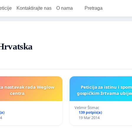
eticije
Kontaktirajte nas
O nama
Pretraga
 Hrvatska
za nastavak rada Weglow
Peticija za istinu i sp
centra
gospićkim žrtvama u
Velimir Štimac
(a)
139 potpis(a)
14
19 Mar 2014