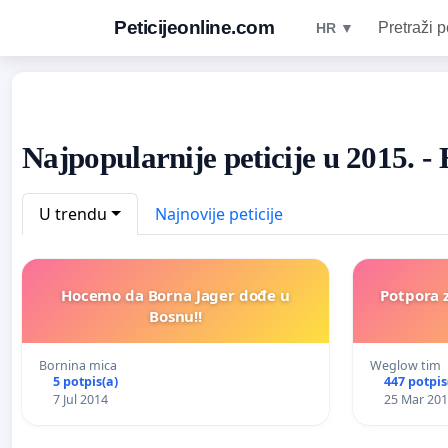
Peticijeonline.com
Pretraži p
HR ▼
Najpopularnije peticije u 2015. -
U trendu
Najnovije peticije
Hocemo da Borna Jager dođe u
Potpora 
Bosnu!!
Bornina mica
Weglow tim
5 potpis(a)
447 potpis
7 Jul 2014
25 Mar 20