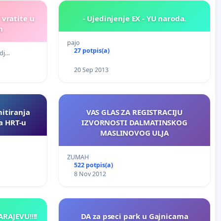
 vratite u
- Ujedinjenje EX - YU naroda.
n
pajo
27 potpis(a)
 dj…
20 Sep 2013
mitiranja
VAS GLAS ZA REGISTRACIJU
a HRT-u
IZVORNOSTI DALMATINSKOG
MASLINOVOG ULJA
ZUMAH
522 potpis(a)
8 Nov 2012
ARAJEVU!!!!
DA za pseci park u Gajnicama