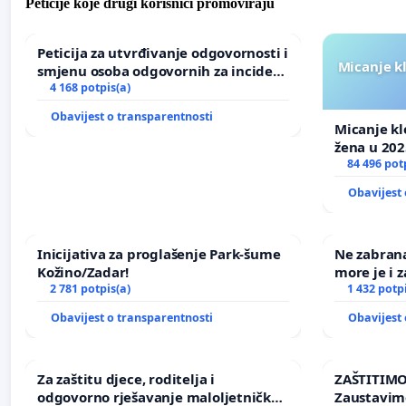
Peticije koje drugi korisnici promoviraju
Peticija za utvrđivanje odgovornosti i
Micanje k
smjenu osoba odgovornih za incident
u Zoološkom vrtu Grada Zagreba
4 168 potpis(a)
Obavijest o transparentnosti
Micanje kl
žena u 202
84 496 pot
Obavijest 
Inicijativa za proglašenje Park-šume
Ne zabran
Kožino/Zadar!
more je i z
2 781 potpis(a)
1 432 potp
Obavijest o transparentnosti
Obavijest 
Za zaštitu djece, roditelja i
ZAŠTITIMO
odgovorno rješavanje maloljetničkog
Zaustavim