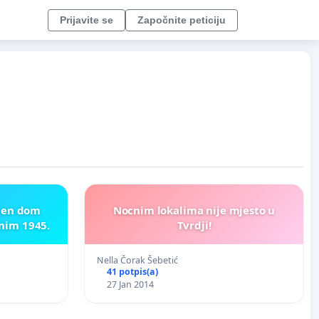
Prijavite se
Započnite peticiju
omen dom
Nocnim lokalima nije mjesto u
bijenim 1945.
Tvrdji!
Nella Čorak Šebetić
41 potpis(a)
27 Jan 2014