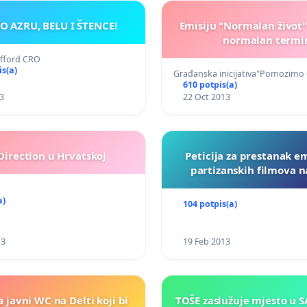
O AZRU, BELU I ŠTENCE!
Emisiju "Normalan život"
normalan termi
afford CRO
is(a)
Građanska inicijativa"Pomozimo
610 potpis(a)
3
22 Oct 2013
Direction u Hrvatskoj
Peticija za prestanak e
partizanskih filmova n
a)
104 potpis(a)
13
19 Feb 2013
a javni WC na Delti koji bi
TOŠE zaslužuje mjesto u S