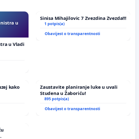
Sinisa Mihajilovic 7 Zvezdina Zvezda!!!
inistra u
1 potpis(a)
Obavijest o transparentnosti
stra u Vladi
uzej kako
Zaustavite planiranje luke u uvali
Studena u Žaboriću!
895 potpis(a)
Obavijest o transparentnosti
ću