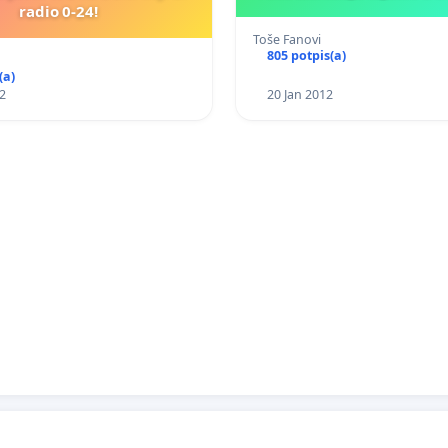
radio 0-24!
Toše Fanovi
805 potpis(a)
(a)
2
20 Jan 2012