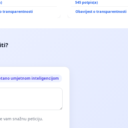
Vedrine na području
a)
uništavanja zbog afričke s
545 potpis(a)
kuge
o transparentnosti
Obavijest o transparentnosti
iti?
etano umjetnom inteligencijom
će vam snažnu peticiju.