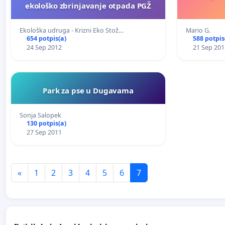
ekološko zbrinjavanje otpada PGŽ
Ekološka udruga - Krizni Eko Stož…
Mario G.
654 potpis(a)
588 potpis
24 Sep 2012
21 Sep 201
Park za pse u Dugavama
Sonja Salopek
130 potpis(a)
27 Sep 2011
«
1
2
3
4
5
6
7