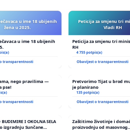
lečavaca u ime 18 ubijenih
Peticija za smjenu tri m
žena u 2025.
Vladi RH
ečavaca u ime 18 ubijenih
Peticija za smjenu tri mini
5.
RH
pis(a)
4 755 potpis(a)
o transparentnosti
Obavijest o transparentnosti
ama, nego pravilima —
Pretvorimo Tijat u brod m
a pse!
je planirano
is(a)
135 potpis(a)
o transparentnosti
Obavijest o transparentnosti
 BUDIMIRE I OKOLNA SELA
Zaštitimo životinje i doma
o izgradnju Sunčane
proizvodnju od masovnog