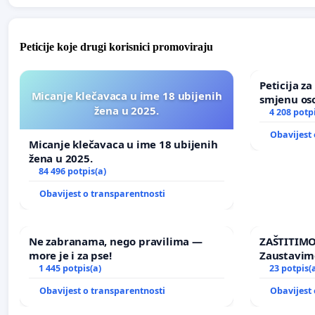
Peticije koje drugi korisnici promoviraju
Peticija z
Micanje klečavaca u ime 18 ubijenih
smjenu os
žena u 2025.
u Zoološk
4 208 potp
Obavijest 
Micanje klečavaca u ime 18 ubijenih
žena u 2025.
84 496 potpis(a)
Obavijest o transparentnosti
Ne zabranama, nego pravilima —
ZAŠTITIMO
more je i za pse!
Zaustavim
1 445 potpis(a)
elektrane 
23 potpis(
Ugljana
Obavijest o transparentnosti
Obavijest 