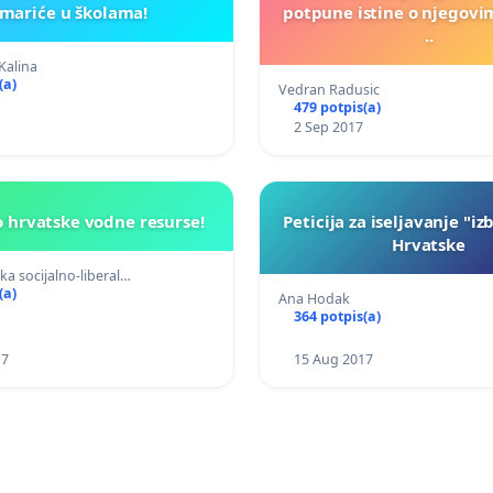
mariće u školama!
potpune istine o njegov
..
Kalina
(a)
Vedran Radusic
479 potpis(a)
2 Sep 2017
o hrvatske vodne resurse!
Peticija za iseljavanje "izb
Hrvatske
ka socijalno-liberal…
(a)
Ana Hodak
364 potpis(a)
17
15 Aug 2017