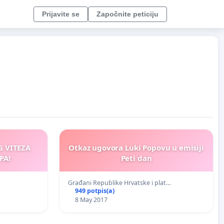
Prijavite se
Započnite peticiju
 VITEZA
Otkaz ugovora Luki Popovu u emisiji
PA!
Peti dan
Građani Republike Hrvatske i plat…
949 potpis(a)
8 May 2017