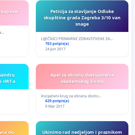
 Gajnice-
Peticija za stavljanje Odluke
skupštine grada Zagreba 3/10 van
snage
da…
LIJEČNICI PRIMARNE ZDRAVSTVENE ZA…
763 potpis(a)
24 Jun 2017
sandru
Apel za obranu dostojanstva
e HRT-a
akademskog života
Inicijativni krug za obranu dosto…
629 potpis(a)
9 Mar 2017
vca do
Ukinimo rad nedjeljom i praznikom