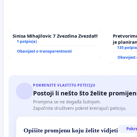
Sinisa Mihajilovic 7 Zvezdina Zvezda!!!
Pretvorimo
1 potpis(a)
je planira
135 potpis
Obavijest o transparentnosti
Obavijest 
POKRENITE VLASTITU PETICIJU
Postoji li nešto što želite promijen
Promjena se ne događa šutnjom.
Započnite društveni pokret kreirajući peticiju.
Pokr
Opišite promjenu koju želite vidjeti