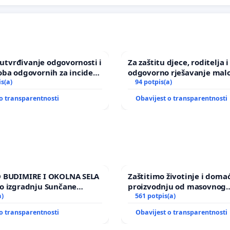
a utvrđivanje odgovornosti i
Za zaštitu djece, roditelja i
oba odgovornih za incident
odgovorno rješavanje malo
om vrtu Grada Zagreba
is(a)
nasilja
94 potpis(a)
o transparentnosti
Obavijest o transparentnosti
 BUDIMIRE I OKOLNA SELA
Zaštitimo životinje i doma
o izgradnju Sunčane
proizvodnju od masovnog
Vedrine na području
a)
uništavanja zbog afričke s
561 potpis(a)
kuge
o transparentnosti
Obavijest o transparentnosti