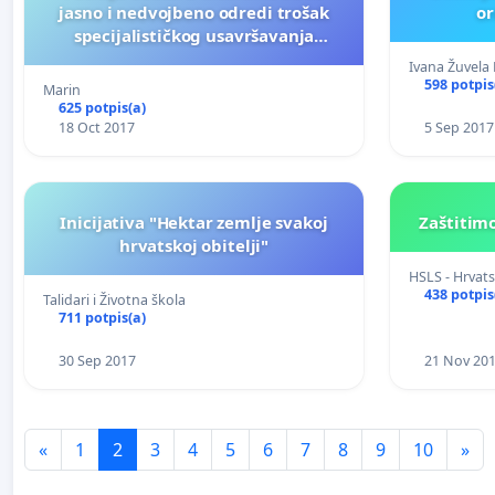
jasno i nedvojbeno odredi trošak
or
specijalističkog usavršavanja
doktora medicine
Ivana Žuvela 
598 potpis
Marin
625 potpis(a)
18 Oct 2017
5 Sep 2017
Inicijativa "Hektar zemlje svakoj
Zaštitim
hrvatskoj obitelji"
HSLS - Hrvats
438 potpis
Talidari i Životna škola
711 potpis(a)
30 Sep 2017
21 Nov 20
«
1
2
3
4
5
6
7
8
9
10
»