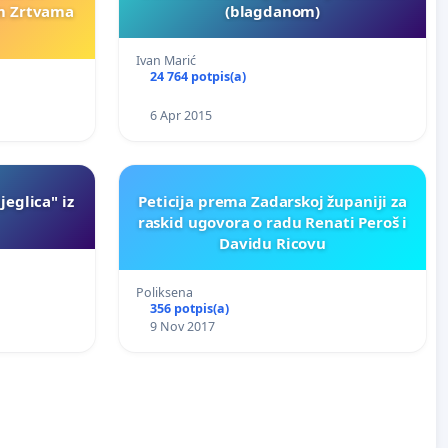
im Zrtvama
(blagdanom)
Ivan Marić
24 764 potpis(a)
6 Apr 2015
jeglica" iz
Peticija prema Zadarskoj županiji za
raskid ugovora o radu Renati Peroš i
Davidu Ricovu
Poliksena
356 potpis(a)
9 Nov 2017