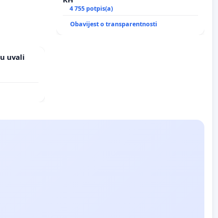
4 755 potpis(a)
Obavijest o transparentnosti
u uvali