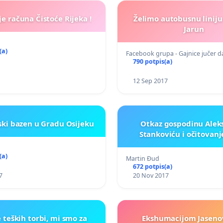
e računa Čistoće Rijeka !
Želimo autobusnu liniju
Jarun
(a)
Facebook grupa - Gajnice jučer 
790 potpis(a)
12 Sep 2017
ki bazen u Gradu Osijeku
Otkaz gospodinu Alek
Stankoviću i očitovanj
(a)
Martin Đud
672 potpis(a)
7
20 Nov 2017
e teških torbi, mi smo za
Ekshumacijom Jaseno