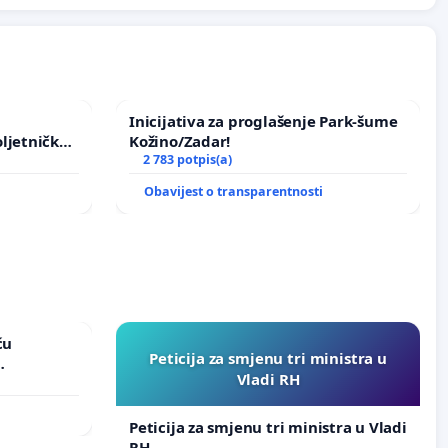
Inicijativa za proglašenje Park-šume
ljetničkog
Kožino/Zadar!
2 783 potpis(a)
Obavijest o transparentnosti
ću
Peticija za smjenu tri ministra u
Vladi RH
vinjske
Peticija za smjenu tri ministra u Vladi
RH