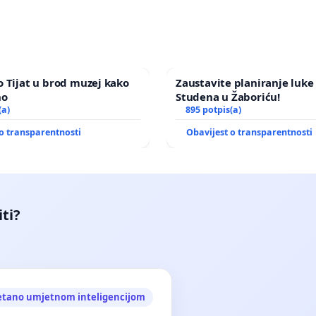
 Tijat u brod muzej kako
Zaustavite planiranje luke 
no
Studena u Žaboriću!
(a)
895 potpis(a)
o transparentnosti
Obavijest o transparentnosti
iti?
etano umjetnom inteligencijom