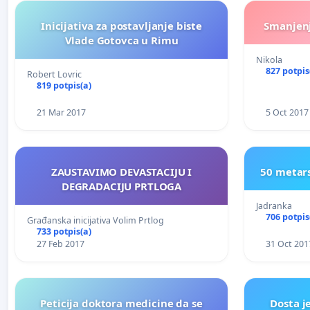
Inicijativa za postavljanje biste
Smanjenj
Vlade Gotovca u Rimu
Nikola
827 potpis
Robert Lovric
819 potpis(a)
21 Mar 2017
5 Oct 2017
ZAUSTAVIMO DEVASTACIJU I
50 metars
DEGRADACIJU PRTLOGA
Jadranka
706 potpis
Građanska inicijativa Volim Prtlog
733 potpis(a)
27 Feb 2017
31 Oct 201
Peticija doktora medicine da se
Dosta j