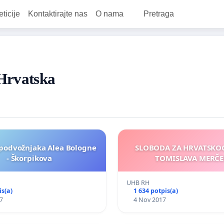
eticije
Kontaktirajte nas
O nama
Pretraga
 Hrvatska
podvožnjaka Alea Bologne
SLOBODA ZA HRVATSKOG
- Škorpikova
TOMISLAVA MERČE
UHB RH
is(a)
1 634 potpis(a)
7
4 Nov 2017