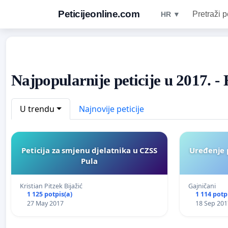
Peticijeonline.com
Pretraži p
HR ▼
Najpopularnije peticije u 2017. -
U trendu
Najnovije peticije
Peticija za smjenu djelatnika u CZSS
Uređenje 
Pula
Kristian Pitzek Bijažić
Gajničani
1 125 potpis(a)
1 114 potp
27 May 2017
18 Sep 201