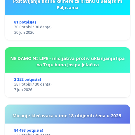
Postavljanje fiksne kamere za brzinu u Belajskim
Poljicama
81 potpis(a)
70 Potpisi / 30 dan(a)
30 Jun 2026
NE DAMO NI LIPE - inicijativa protiv uklanjanja lipa
na Trgu bana Josipa Jelačića
2 352 potpis(a)
38 Potpisi / 30 dan(a)
7 Jun 2026
Micanje klečavaca u ime 18 ubijenih žena u 2025.
84 498 potpis(a)