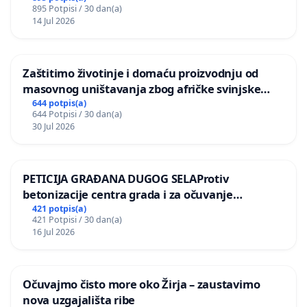
895 Potpisi / 30 dan(a)
14 Jul 2026
Zaštitimo životinje i domaću proizvodnju od
masovnog uništavanja zbog afričke svinjske
kuge
644 potpis(a)
644 Potpisi / 30 dan(a)
30 Jul 2026
PETICIJA GRAĐANA DUGOG SELAProtiv
betonizacije centra grada i za očuvanje
postojećih zelenih površina i odraslih stabala pri
421 potpis(a)
421 Potpisi / 30 dan(a)
donošenju izmjena urbanističkog plana
16 Jul 2026
Očuvajmo čisto more oko Žirja – zaustavimo
nova uzgajališta ribe