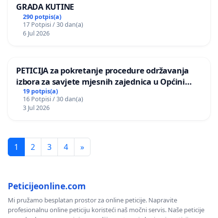
GRADA KUTINE
290 potpis(a)
17 Potpisi / 30 dan(a)
6 Jul 2026
PETICIJA za pokretanje procedure održavanja
izbora za savjete mjesnih zajednica u Općini
Bugojno
19 potpis(a)
16 Potpisi / 30 dan(a)
3 Jul 2026
1
2
3
4
»
Peticijeonline.com
Mi pružamo besplatan prostor za online peticije. Napravite
profesionalnu online peticiju koristeći naš močni servis. Naše peticije