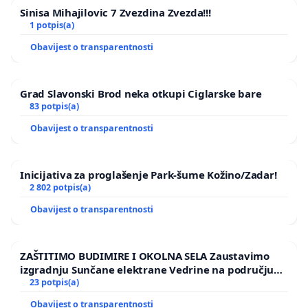
Sinisa Mihajilovic 7 Zvezdina Zvezda!!!
1 potpis(a)
Obavijest o transparentnosti
Grad Slavonski Brod neka otkupi Ciglarske bare
83 potpis(a)
Obavijest o transparentnosti
Inicijativa za proglašenje Park-šume Kožino/Zadar!
2 802 potpis(a)
Obavijest o transparentnosti
ZAŠTITIMO BUDIMIRE I OKOLNA SELA Zaustavimo
izgradnju Sunčane elektrane Vedrine na području
Ugljana
23 potpis(a)
Obavijest o transparentnosti