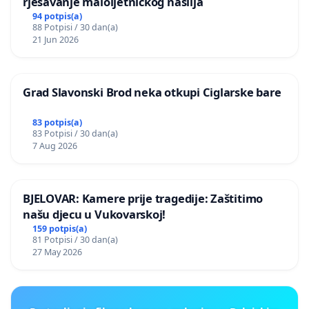
rješavanje maloljetničkog nasilja
94 potpis(a)
88 Potpisi / 30 dan(a)
21 Jun 2026
Grad Slavonski Brod neka otkupi Ciglarske bare
83 potpis(a)
83 Potpisi / 30 dan(a)
7 Aug 2026
BJELOVAR: Kamere prije tragedije: Zaštitimo
našu djecu u Vukovarskoj!
159 potpis(a)
81 Potpisi / 30 dan(a)
27 May 2026