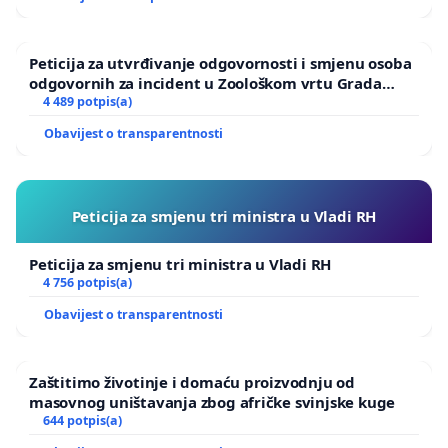
Peticija za utvrđivanje odgovornosti i smjenu osoba
odgovornih za incident u Zoološkom vrtu Grada
Zagreba
4 489 potpis(a)
Obavijest o transparentnosti
Peticija za smjenu tri ministra u Vladi RH
Peticija za smjenu tri ministra u Vladi RH
4 756 potpis(a)
Obavijest o transparentnosti
Zaštitimo životinje i domaću proizvodnju od
masovnog uništavanja zbog afričke svinjske kuge
644 potpis(a)