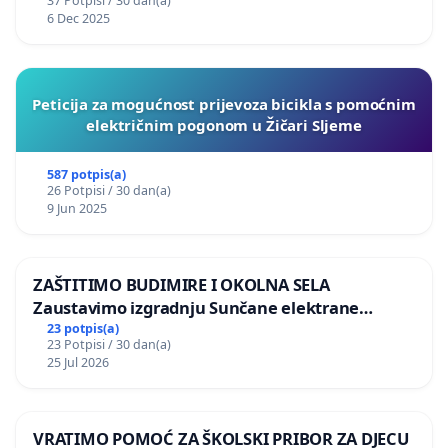
37 Potpisi / 30 dan(a)
6 Dec 2025
Peticija za mogućnost prijevoza bicikla s pomoćnim
električnim pogonom u Žičari Sljeme
587 potpis(a)
26 Potpisi / 30 dan(a)
9 Jun 2025
ZAŠTITIMO BUDIMIRE I OKOLNA SELA
Zaustavimo izgradnju Sunčane elektrane
Vedrine na području Ugljana
23 potpis(a)
23 Potpisi / 30 dan(a)
25 Jul 2026
VRATIMO POMOĆ ZA ŠKOLSKI PRIBOR ZA DJECU