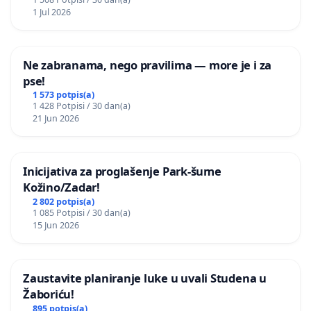
1 Jul 2026
Ne zabranama, nego pravilima — more je i za
pse!
1 573 potpis(a)
1 428 Potpisi / 30 dan(a)
21 Jun 2026
Inicijativa za proglašenje Park-šume
Kožino/Zadar!
2 802 potpis(a)
1 085 Potpisi / 30 dan(a)
15 Jun 2026
Zaustavite planiranje luke u uvali Studena u
Žaboriću!
895 potpis(a)