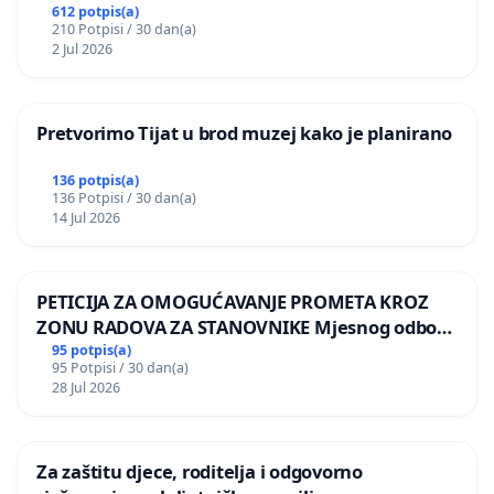
612 potpis(a)
210 Potpisi / 30 dan(a)
2 Jul 2026
Pretvorimo Tijat u brod muzej kako je planirano
136 potpis(a)
136 Potpisi / 30 dan(a)
14 Jul 2026
PETICIJA ZA OMOGUĆAVANJE PROMETA KROZ
ZONU RADOVA ZA STANOVNIKE Mjesnog odbora
Kamensko i Lemić Brdo
95 potpis(a)
95 Potpisi / 30 dan(a)
28 Jul 2026
Za zaštitu djece, roditelja i odgovorno