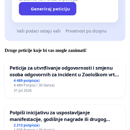
Generiraj peticiju
Vaši podaci ostaju vaši
Privatnost po dizajnu
Druge peticije koje bi vas mogle zanimati!
Peticija za utvrđivanje odgovornosti i smjenu
osoba odgovornih za incident u Zoološkom vrtu
Grada Zagreba
4 489 potpis(a)
4 489 Potpisi / 30 dan(a)
31 Jul 2026
Potpiši inicijativu za uspostavljanje
manifestacije, godišnje nagrade ili drugog
javnog događaja „Edin Avdić“ u Sarajevu
2 213 potpis(a)
1 508 Potpisi / 30 dan(a)