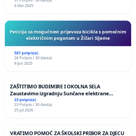
37 Potpisi / 30 dan(a)
6 Dec 2025
Peticija za mogućnost prijevoza bicikla s pomoćnim
električnim pogonom u Žičari Sljeme
587 potpis(a)
26 Potpisi / 30 dan(a)
9 Jun 2025
ZAŠTITIMO BUDIMIRE I OKOLNA SELA
Zaustavimo izgradnju Sunčane elektrane
Vedrine na području Ugljana
23 potpis(a)
23 Potpisi / 30 dan(a)
25 Jul 2026
VRATIMO POMOĆ ZA ŠKOLSKI PRIBOR ZA DJECU