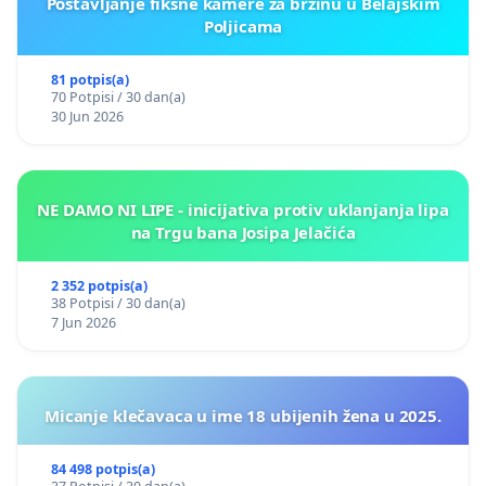
Postavljanje fiksne kamere za brzinu u Belajskim
Poljicama
81 potpis(a)
70 Potpisi / 30 dan(a)
30 Jun 2026
NE DAMO NI LIPE - inicijativa protiv uklanjanja lipa
na Trgu bana Josipa Jelačića
2 352 potpis(a)
38 Potpisi / 30 dan(a)
7 Jun 2026
Micanje klečavaca u ime 18 ubijenih žena u 2025.
84 498 potpis(a)