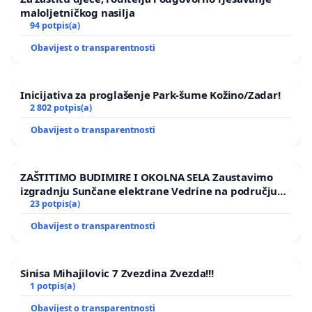
maloljetničkog nasilja
94 potpis(a)
Obavijest o transparentnosti
Inicijativa za proglašenje Park-šume Kožino/Zadar!
2 802 potpis(a)
Obavijest o transparentnosti
ZAŠTITIMO BUDIMIRE I OKOLNA SELA Zaustavimo
izgradnju Sunčane elektrane Vedrine na području
Ugljana
23 potpis(a)
Obavijest o transparentnosti
Sinisa Mihajilovic 7 Zvezdina Zvezda!!!
1 potpis(a)
Obavijest o transparentnosti