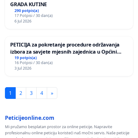
GRADA KUTINE
290 potpis(a)
17 Potpisi / 30 dan(a)
6 Jul 2026
PETICIJA za pokretanje procedure održavanja
izbora za savjete mjesnih zajednica u Općini
Bugojno
19 potpis(a)
16 Potpisi / 30 dan(a)
3 Jul 2026
1
2
3
4
»
Peticijeonline.com
Mi pružamo besplatan prostor za online peticije. Napravite
profesionalnu online peticiju koristeći naš močni servis. Naše peticije