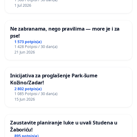
1 Jul 2026
Ne zabranama, nego pravilima — more je i za
pse!
1 573 potpis(a)
1 428 Potpisi / 30 dan(a)
21 Jun 2026
Inicijativa za proglašenje Park-šume
Kožino/Zadar!
2 802 potpis(a)
1 085 Potpisi / 30 dan(a)
15 Jun 2026
Zaustavite planiranje luke u uvali Studena u
Žaboriću!
895 potpis(a)