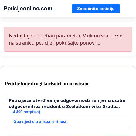
Peticijeonline.com
Započnite peticiju
Nedostaje potreban parametar. Molimo vratite se
na stranicu peticije i pokušajte ponovno.
Peticije koje drugi korisnici promoviraju
Peticija za utvrđivanje odgovornosti i smjenu osoba
odgovornih za incident u Zoološkom vrtu Grada
Zagreba
4 490 potpis(a)
Obavijest o transparentnosti