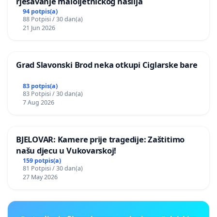
rješavanje maloljetničkog nasilja
94 potpis(a)
88 Potpisi / 30 dan(a)
21 Jun 2026
Grad Slavonski Brod neka otkupi Ciglarske bare
83 potpis(a)
83 Potpisi / 30 dan(a)
7 Aug 2026
BJELOVAR: Kamere prije tragedije: Zaštitimo
našu djecu u Vukovarskoj!
159 potpis(a)
81 Potpisi / 30 dan(a)
27 May 2026