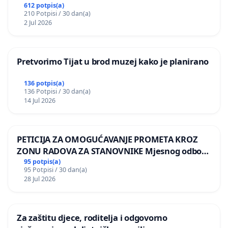
612 potpis(a)
210 Potpisi / 30 dan(a)
2 Jul 2026
Pretvorimo Tijat u brod muzej kako je planirano
136 potpis(a)
136 Potpisi / 30 dan(a)
14 Jul 2026
PETICIJA ZA OMOGUĆAVANJE PROMETA KROZ
ZONU RADOVA ZA STANOVNIKE Mjesnog odbora
Kamensko i Lemić Brdo
95 potpis(a)
95 Potpisi / 30 dan(a)
28 Jul 2026
Za zaštitu djece, roditelja i odgovorno