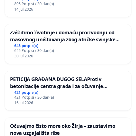
895 Potpisi / 30 dan(a)
14 Jul 2026
Zaštitimo životinje i domaću proizvodnju od
masovnog uništavanja zbog afričke svinjske
kuge
645 potpis(a)
645 Potpisi / 30 dan(a)
30 Jul 2026
PETICIJA GRAĐANA DUGOG SELAProtiv
betonizacije centra grada i za očuvanje
postojećih zelenih površina i odraslih stabala pri
421 potpis(a)
421 Potpisi / 30 dan(a)
donošenju izmjena urbanističkog plana
16 Jul 2026
Očuvajmo čisto more oko Žirja – zaustavimo
nova uzgajališta ribe