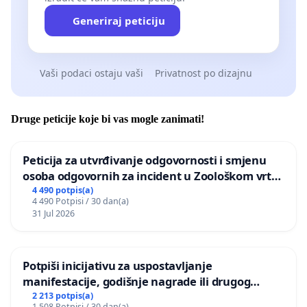
Generiraj peticiju
Vaši podaci ostaju vaši
Privatnost po dizajnu
Druge peticije koje bi vas mogle zanimati!
Peticija za utvrđivanje odgovornosti i smjenu
osoba odgovornih za incident u Zoološkom vrtu
Grada Zagreba
4 490 potpis(a)
4 490 Potpisi / 30 dan(a)
31 Jul 2026
Potpiši inicijativu za uspostavljanje
manifestacije, godišnje nagrade ili drugog
javnog događaja „Edin Avdić“ u Sarajevu
2 213 potpis(a)
1 508 Potpisi / 30 dan(a)